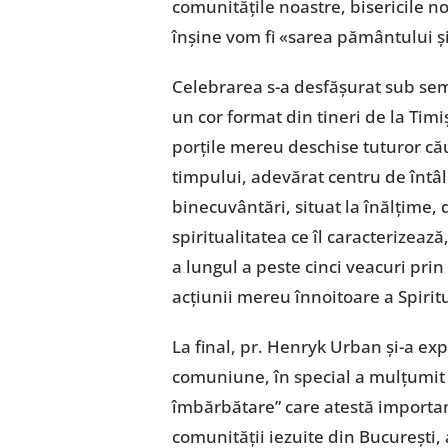
comunitățile noastre, bisericile noa
înșine vom fi «sarea pământului ș
Celebrarea s-a desfășurat sub semn
un cor format din tineri de la Tim
porțile mereu deschise tuturor cău
timpului, adevărat centru de întâl
binecuvântări, situat la înălțime,
spiritualitatea ce îl caracterizea
a lungul a peste cinci veacuri prin
acțiunii mereu înnoitoare a Spiritu
La final, pr. Henryk Urban și-a ex
comuniune, în special a mulțumit 
îmbărbătare” care atestă importanța
comunității iezuite din București, 