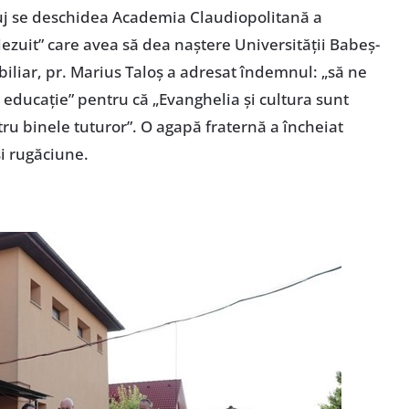
luj se deschidea Academia Claudiopolitană a
r iezuit” care avea să dea naștere Universității Babeș-
biliar, pr. Marius Taloș a adresat îndemnul: „să ne
in educație” pentru că „Evanghelia și cultura sunt
ru binele tuturor”. O agapă fraternă a încheiat
i rugăciune.