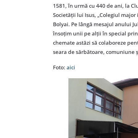
1581, în urmă cu 440 de ani, la C
Societății lui Isus, „Colegiul majo
Bolyai. Pe lângă mesajul anului Ju
însoțim unii pe alții în special pr
chemate astăzi să colaboreze pent
seara de sărbătoare, comuniune ș
Foto:
aici