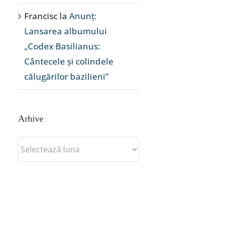
Francisc
la
Anunț:
Lansarea albumului
„Codex Basilianus:
Cântecele și colindele
călugărilor bazilieni”
Arhive
Arhive