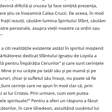
vină dificilă și crucea își face simțită prezența,
care știu ce înseamnă Calea Crucii. De aceea, în mod
frații iezuiți, căutăm lumina Spiritului Sfânt, căutăm
stre personale, asupra vieții noastre ca ordin sau
.”
 citi realitățile existente astăzi în spiritul moștenit
ărbătoresc dedicat Sfântului Ignațiu de Loyola a
lă pentru Împărăția Cerurilor” și care sunt cerințele
a Mine și nu urăște pe tatăl său și pe mamă și pe
surori, chiar și sufletul său însuși, nu poate să fie
 „Sunt cerințe care ne spun în mod clar că, prin
ci ai lui Cristos. Prin urmare, cum vom putea
tele spirituale?” Pentru a oferi un răspuns a făcut
ecătorilor, în care Ghedeon, ascultând cuvântul lui