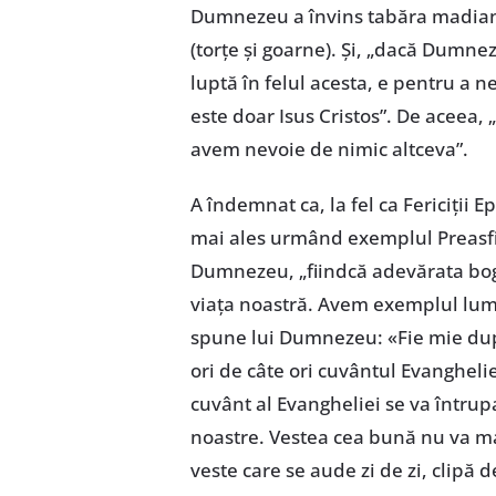
Dumnezeu a învins tabăra madianiț
(torțe și goarne). Și, „dacă Dumn
luptă în felul acesta, e pentru a n
este doar Isus Cristos”. De aceea
avem nevoie de nimic altceva”.
A îndemnat ca, la fel ca Fericiții Ep
mai ales urmând exemplul Preasfin
Dumnezeu, „fiindcă adevărata bogăț
viața noastră. Avem exemplul lumi
spune lui Dumnezeu: «Fie mie după
ori de câte ori cuvântul Evangheli
cuvânt al Evangheliei se va întrupa
noastre. Vestea cea bună nu va mai
veste care se aude zi de zi, clipă de