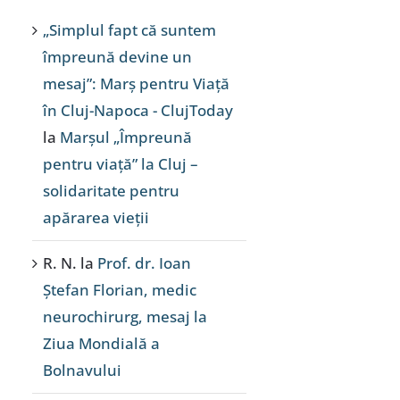
„Simplul fapt că suntem
împreună devine un
mesaj”: Marș pentru Viață
în Cluj-Napoca - ClujToday
la
Marșul „Împreună
pentru viață” la Cluj –
solidaritate pentru
apărarea vieții
R. N.
la
Prof. dr. Ioan
Ștefan Florian, medic
neurochirurg, mesaj la
Ziua Mondială a
Bolnavului