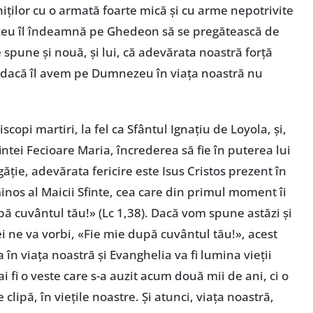
ilor cu o armată foarte mică și cu arme nepotrivite
ezeu îl îndeamnă pe Ghedeon să se pregătească de
e spune și nouă, și lui, că adevărata noastră forță
, „dacă îl avem pe Dumnezeu în viața noastră nu
iscopi martiri, la fel ca Sfântul Ignațiu de Loyola, și,
tei Fecioare Maria, încrederea să fie în puterea lui
ie, adevărata fericire este Isus Cristos prezent în
nos al Maicii Sfinte, cea care din primul moment îi
 cuvântul tău!» (Lc 1,38). Dacă vom spune astăzi și
ei ne va vorbi, «Fie mie după cuvântul tău!», acest
 în viața noastră și Evanghelia va fi lumina vieții
 fi o veste care s-a auzit acum două mii de ani, ci o
 clipă, în viețile noastre. Și atunci, viața noastră,