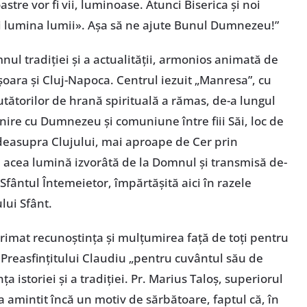
stre vor fi vii, luminoase. Atunci Biserica și noi
i lumina lumii». Așa să ne ajute Bunul Dumnezeu!”
ul tradiției și a actualității, armonios animată de
ișoara și Cluj-Napoca. Centrul iezuit „Manresa”, cu
tătorilor de hrană spirituală a rămas, de-a lungul
nire cu Dumnezeu și comuniune între fiii Săi, loc de
 deasupra Clujului, mai aproape de Cer prin
ză, acea lumină izvorâtă de la Domnul și transmisă de-
 Sfântul Întemeietor, împărtășită aici în razele
lui Sfânt.
primat recunoștința și mulțumirea față de toți pentru
Preasfințitului Claudiu „pentru cuvântul său de
 istoriei și a tradiției. Pr. Marius Taloș, superiorul
a amintit încă un motiv de sărbătoare, faptul că, în