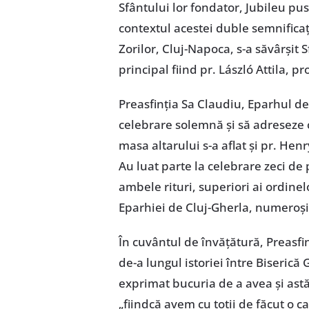
Sfântului lor fondator, Jubileu pus
contextul acestei duble semnificați
Zorilor, Cluj-Napoca, s-a săvârșit Sf
principal fiind pr. László Attila, 
Preasfinția Sa Claudiu, Eparhul de 
celebrare solemnă și să adreseze c
masa altarului s-a aflat și pr. Hen
Au luat parte la celebrare zeci de 
ambele rituri, superiori ai ordinelo
Eparhiei de Cluj-Gherla, numeroși c
În cuvântul de învățătură, Preasfi
de-a lungul istoriei între Biserică 
exprimat bucuria de a avea și astă
„fiindcă avem cu toții de făcut o c