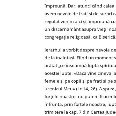
împreună. Dar, atunci când calea de
avem nevoie de frați și de surori 
regulat venim aici și, împreună cu 
un discernământ asupra vieții noa
congregație religioasă, ca Biserică
Ierarhul a vorbit despre nevoia de a
de la înaintași. Fiind un moment s
arătat „ce înseamnă lupta spiritua
acestei lupte: «Dacă vine cineva l
femeie și pe copii și pe frați și pe 
ucenicul Meu» (Lc 14, 26). A spus:
forțele noastre, nu putem fi uceni
înfrunta, prin forțele noastre, lup
trimitere la cap. 7 din Cartea Jud