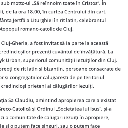
 sub motto-ul „Să reînnoim toate în Cristos”. În
i, de la ora 18.00, în curtea Centrului din cart.
ânta Jertfă a Liturghiei în rit latin, celebrantul
protopopul romano-catolic de Cluj.
Cluj-Gherla, a fost invitat să ia parte la această
redincioșilor prezenți cuvântul de învățătură. La
ryk Urban, superiorul comunității iezuiților din Cluj.
preoți de rit latin și bizantin, persoane consacrate de
r și congregațiilor călugărești de pe teritoriul
redincioși prieteni ai călugărilor iezuiți.
nția Sa Claudiu, amintind apropierea care a existat
Greco-Catolică și Ordinul „Societatea lui Isus”, și-a
zi o comunitate de călugări iezuiți în apropiere,
ale și o putem face singuri, sau o putem face