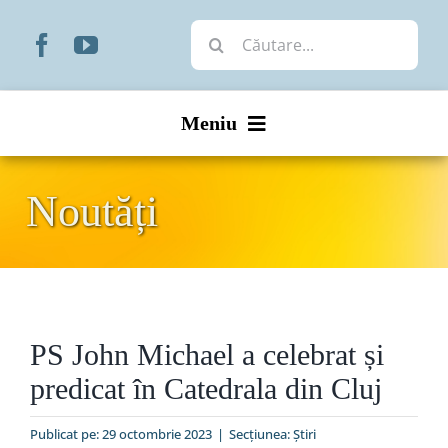
Skip
Cautare...
to
content
Meniu
Start
Noutăți
Noutăți
Prezentare
PS John Michael a celebrat și
Organizare
predicat în Catedrala din Cluj
Liturgic
Publicat pe: 29 octombrie 2023
|
Secțiunea:
Ştiri