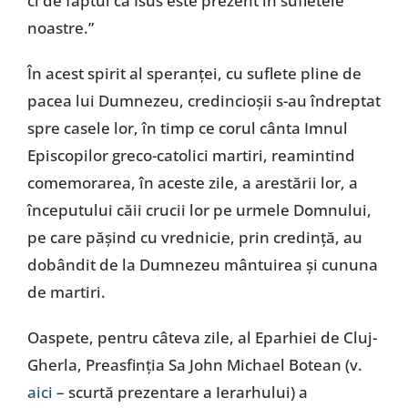
ci de faptul că Isus este prezent în sufletele
noastre.”
În acest spirit al speranței, cu suflete pline de
pacea lui Dumnezeu, credincioșii s-au îndreptat
spre casele lor, în timp ce corul cânta Imnul
Episcopilor greco-catolici martiri, reamintind
comemorarea, în aceste zile, a arestării lor, a
începutului căii crucii lor pe urmele Domnului,
pe care pășind cu vrednicie, prin credință, au
dobândit de la Dumnezeu mântuirea și cununa
de martiri.
Oaspete, pentru câteva zile, al Eparhiei de Cluj-
Gherla, Preasfinția Sa John Michael Botean (v.
aici
– scurtă prezentare a Ierarhului) a