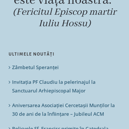
este viața noastră.”
(Fericitul Episcop martir
Iuliu Hossu)
ULTIMELE NOUTĂȚI
Zâmbetul Speranței
Invitația PF Claudiu la pelerinajul la
Sanctuarul Arhiepiscopal Major
Aniversarea Asociației Cercetașii Munților la
30 de ani de la înființare – Jubileul ACM
Relicvele Sf. Francisc primite în Catedrala