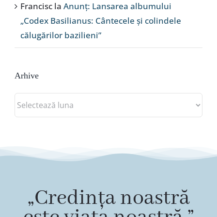
Francisc
la
Anunț: Lansarea albumului
„Codex Basilianus: Cântecele și colindele
călugărilor bazilieni”
Arhive
Arhive
„Credința noastră