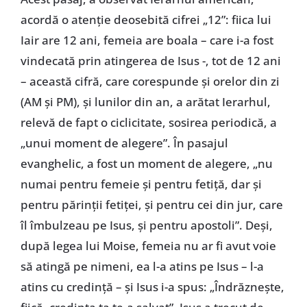
acordă o atenție deosebită cifrei „12”: fiica lui
Iair are 12 ani, femeia are boala – care i-a fost
vindecată prin atingerea de Isus -, tot de 12 ani
– această cifră, care corespunde și orelor din zi
(AM și PM), și lunilor din an, a arătat Ierarhul,
relevă de fapt o ciclicitate, sosirea periodică, a
„unui moment de alegere”. În pasajul
evanghelic, a fost un moment de alegere, „nu
numai pentru femeie și pentru fetiță, dar și
pentru părinții fetiței, și pentru cei din jur, care
îl îmbulzeau pe Isus, și pentru apostoli”. Deși,
după legea lui Moise, femeia nu ar fi avut voie
să atingă pe nimeni, ea l-a atins pe Isus – l-a
atins cu credință – și Isus i-a spus: „Îndrăznește,