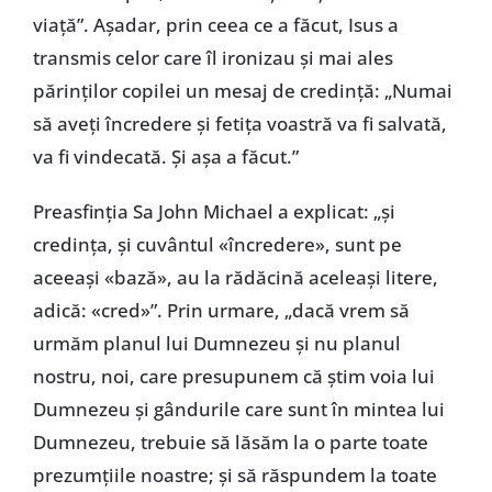
viață”. Așadar, prin ceea ce a făcut, Isus a
transmis celor care îl ironizau și mai ales
părinților copilei un mesaj de credință: „Numai
să aveți încredere și fetița voastră va fi salvată,
va fi vindecată. Și așa a făcut.”
Preasfinția Sa John Michael a explicat: „și
credința, și cuvântul «încredere», sunt pe
aceeași «bază», au la rădăcină aceleași litere,
adică: «cred»”. Prin urmare, „dacă vrem să
urmăm planul lui Dumnezeu și nu planul
nostru, noi, care presupunem că știm voia lui
Dumnezeu și gândurile care sunt în mintea lui
Dumnezeu, trebuie să lăsăm la o parte toate
prezumțiile noastre; și să răspundem la toate