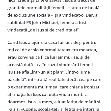
fiică, credința ta te-a salvat”. Isus a trecut de
granițele normalității femeii – starea de boală,
de excluziune socială -, și a vindecat-o. Dar, a
subliniat PS John Michael, femeia a fost
vindecată „de Isus și de credința ei”.
Când Isus a ajuns la casa lui Iair, deși pentru
toți cei de acolo «normalitatea» era moartea,
erau convinși că fiica lui Iair murise, și de
această dată – ca în cazul vindecării femeii –
Isus se afla „într-un alt plan”, „într-o lume
paralelă”, într-o altă realitate decât cea pe care
o experimenta mulțimea, care chiar a ironizat
afirmația lui Isus că fetița «nu a murit, ci
doarme». Isus „a mers, a luat fetița de mână și
i-a zis: «Copilă, scoală-te!» și fetița s-a întors la