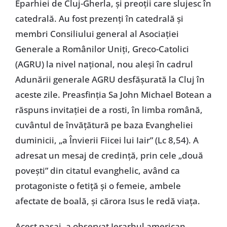
Eparhiei de Cluj-Gherla, și preoții care slujesc în
catedrală. Au fost prezenți în catedrală și
membri Consiliului general al Asociației
Generale a Românilor Uniți, Greco-Catolici
(AGRU) la nivel național, nou aleși în cadrul
Adunării generale AGRU desfășurată la Cluj în
aceste zile. Preasfinția Sa John Michael Botean a
răspuns invitației de a rosti, în limba română,
cuvântul de învățătură pe baza Evangheliei
duminicii, „a Învierii Fiicei lui Iair” (Lc 8,54). A
adresat un mesaj de credință, prin cele „două
povești” din citatul evanghelic, având ca
protagoniste o fetiță și o femeie, ambele
afectate de boală, și cărora Isus le redă viața.
Acest pasaj, a observat Ierarhul american,