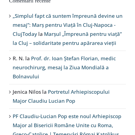
Comentarii recente
„Simplul fapt că suntem împreună devine un
mesaj”: Marș pentru Viață în Cluj-Napoca -
ClujToday
la
Marșul „Împreună pentru viață”
la Cluj – solidaritate pentru apărarea vieții
R. N.
la
Prof. dr. Ioan Ștefan Florian, medic
neurochirurg, mesaj la Ziua Mondială a
Bolnavului
Jenica Nilos
la
Portretul Arhiepiscopului
Major Claudiu Lucian Pop
PF Claudiu-Lucian Pop este noul Arhiepiscop
Major al Bisericii Române Unite cu Roma,
Greco-Catolice | Temesvári Római Katolikus