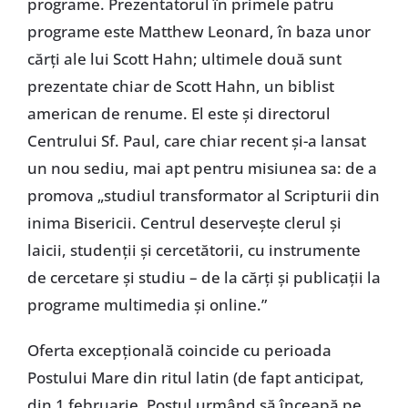
programe. Prezentatorul în primele patru
programe este Matthew Leonard, în baza unor
cărți ale lui Scott Hahn; ultimele două sunt
prezentate chiar de Scott Hahn, un biblist
american de renume. El este și directorul
Centrului Sf. Paul, care chiar recent și-a lansat
un nou sediu, mai apt pentru misiunea sa: de a
promova „studiul transformator al Scripturii din
inima Bisericii. Centrul deservește clerul și
laicii, studenții și cercetătorii, cu instrumente
de cercetare și studiu – de la cărți și publicații la
programe multimedia și online.”
Oferta excepțională coincide cu perioada
Postului Mare din ritul latin (de fapt anticipat,
din 1 februarie, Postul urmând să înceapă pe