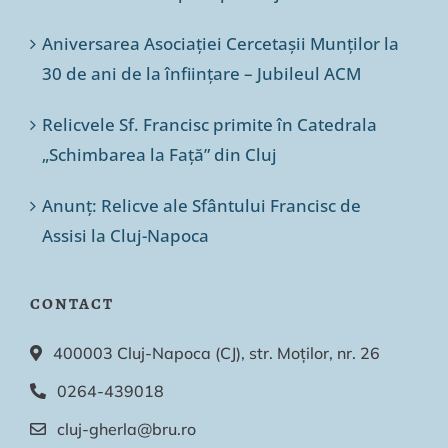
Aniversarea Asociației Cercetașii Munților la
30 de ani de la înființare – Jubileul ACM
Relicvele Sf. Francisc primite în Catedrala
„Schimbarea la Față” din Cluj
Anunț: Relicve ale Sfântului Francisc de
Assisi la Cluj-Napoca
CONTACT
400003 Cluj-Napoca (CJ), str. Moților, nr. 26
0264-439018
cluj-gherla@bru.ro