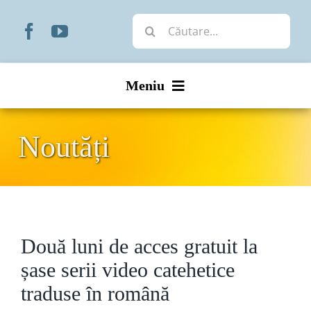
Skip
Cautare...
to
content
Meniu
Start
Noutăți
Noutăți
Prezentare
Două luni de acces gratuit la
Organizare
șase serii video catehetice
Liturgic
traduse în română