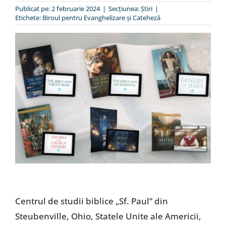
Publicat pe: 2 februarie 2024
|
Secțiunea:
Ştiri
|
Special
Etichete:
Biroul pentru Evanghelizare și Cateheză
Centrul de studii biblice „Sf. Paul” din
Steubenville, Ohio, Statele Unite ale Americii,