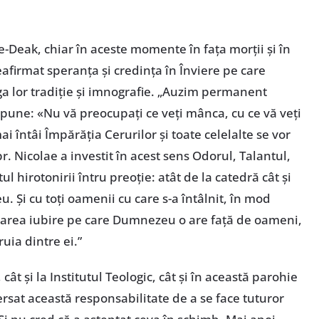
e-Deak, chiar în aceste momente în fața morții și în
reafirmat speranța și credința în Înviere pe care
aga lor tradiție și imnografie. „Auzim permanent
spune: «Nu vă preocupați ce veți mânca, cu ce vă veți
i întâi Împărăția Cerurilor și toate celelalte se vor
. Nicolae a investit în acest sens Odorul, Talantul,
l hirotonirii întru preoție: atât de la catedră cât și
. Și cu toți oamenii cu care s-a întâlnit, în mod
marea iubire pe care Dumnezeu o are față de oameni,
uia dintre ei.”
ât și la Institutul Teologic, cât și în această parohie
xersat această responsabilitate de a se face tuturor