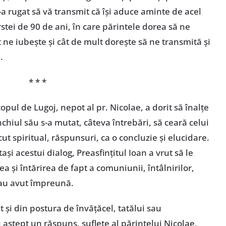
-a rugat să vă transmit că își aduce aminte de acel
stei de 90 de ani, în care părintele dorea să ne
 ne iubește și cât de mult dorește să ne transmită și
.
* * *
opul de Lugoj, nepot al pr. Nicolae, a dorit să înalțe
nchiul său s-a mutat, câteva întrebări, să ceară celui
cut spiritual, răspunsuri, ca o concluzie și elucidare.
tași acestui dialog, Preasfințitul Ioan a vrut să le
 și întărirea de fapt a comuniunii, întâlnirilor,
e-au avut împreună.
t și din postura de învățăcel, tatălui sau
 aștept un răspuns, suflete al părintelui Nicolae,