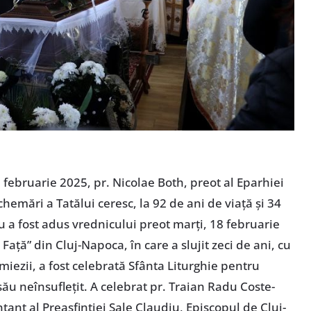
 februarie 2025, pr. Nicolae Both, preot al Eparhiei
hemări a Tatălui ceresc, la 92 de ani de viață și 34
 a fost adus vrednicului preot marți, 18 februarie
ață” din Cluj-Napoca, în care a slujit zeci de ani, cu
miezii, a fost celebrată Sfânta Liturghie pentru
său neînsuflețit. A celebrat pr. Traian Radu Coste-
tant al Preasfinției Sale Claudiu, Episcopul de Cluj-