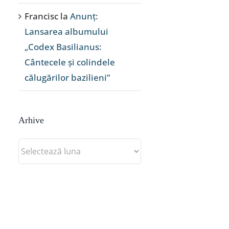
Francisc
la
Anunț:
Lansarea albumului
„Codex Basilianus:
Cântecele și colindele
călugărilor bazilieni”
Arhive
Arhive