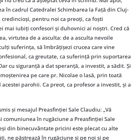
. Și nu cred că a așteptat ceva în schimb. Mai apoi,
ea în cadrul Catedralei Schimbarea la Față din Cluj-
redincioși, pentru noi ca preoți, ca foști
 mai iubiți confesori și duhovnici ai noștri. Cred că
ea, virtutea de a asculta: de a asculta nevoile
culți suferința, să îmbrățișezi crucea care vine
onfesional, ca greutate, ca suferință prin suportarea
ar cu siguranță a dat speranță, a investit, a sădit. Și
 moștenirea pe care pr. Nicolae o lasă, prin toată
l acestei parohii. Ca preot, ca profesor a investit, și a
mis și mesajul Preasfinției Sale Claudiu: „Vă
și comuniunea în rugăciune a Preasfinției Sale
și din binecuvântate pricini este plecat cu alte
ți, ne păstrează în rugăciune și pe noi și pe