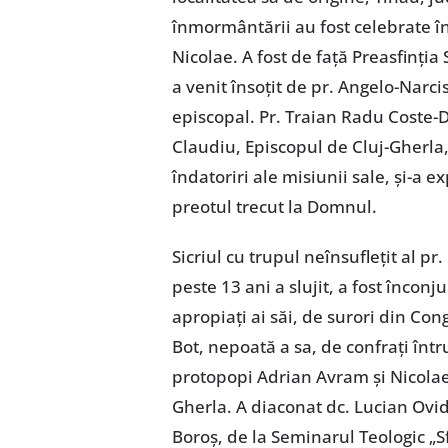
înmormântării au fost celebrate în b
Nicolae. A fost de față Preasfinția
a venit însoțit de pr. Angelo-Narci
episcopal. Pr. Traian Radu Coste-De
Claudiu, Episcopul de Cluj-Gherla,
îndatoriri ale misiunii sale, și-a
preotul trecut la Domnul.
Sicriul cu trupul neînsuflețit al pr
peste 13 ani a slujit, a fost încon
apropiați ai săi, de surori din Co
Bot, nepoată a sa, de confrați într
protopopi Adrian Avram și Nicolae Ț
Gherla. A diaconat dc. Lucian Ovid
Boroș, de la Seminarul Teologic „S