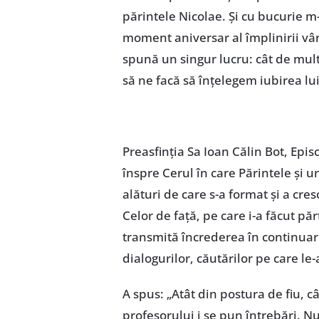
părintele Nicolae. Și cu bucurie m
moment aniversar al împlinirii vâr
spună un singur lucru: cât de mult
să ne facă să înțelegem iubirea lui
Preasfinția Sa Ioan Călin Bot, Episc
înspre Cerul în care Părintele și u
alături de care s-a format și a cres
Celor de față, pe care i-a făcut păr
transmită încrederea în continuarea
dialogurilor, căutărilor pe care l
A spus: „Atât din postura de fiu, câ
profesorului i se pun întrebări. Nu