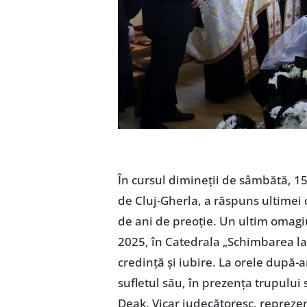
În cursul dimineții de sâmbătă, 15
de Cluj-Gherla, a răspuns ultimei c
de ani de preoție. Un ultim omagiu
2025, în Catedrala „Schimbarea la F
credință și iubire. La orele după-a
sufletul său, în prezența trupului 
Deak, Vicar judecătoresc, reprezen