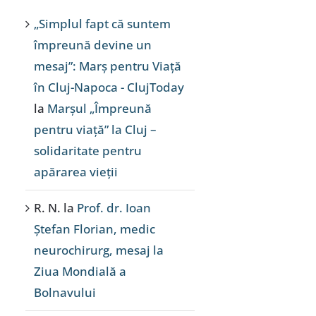
„Simplul fapt că suntem
împreună devine un
mesaj”: Marș pentru Viață
în Cluj-Napoca - ClujToday
la
Marșul „Împreună
pentru viață” la Cluj –
solidaritate pentru
apărarea vieții
R. N.
la
Prof. dr. Ioan
Ștefan Florian, medic
neurochirurg, mesaj la
Ziua Mondială a
Bolnavului