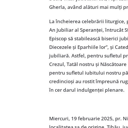
Gherla, având alături mai mulți pr
La încheierea celebrării liturgice,
An Jubiliar al Speranței, întrucât 
Episcop să stabilească biserici ju
Diecezele și Eparhiile lor”, și Cat
jubiliară. Astfel, pentru sufletul pr
Crezul, Tatăl nostru și Născătoar
pentru sufletul iubitului nostru pă
credincioși au rostit împreună ru
în cer darul indulgenței plenare.
Miercuri, 19 februarie 2025, pr. 
localitatea sa de origine, Tihău, j