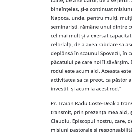
toate, de a se dărui, de a se jertfi
bineînțeles, și-a continuat misiun
Napoca, unde, pentru mulți, mulți c
seminariști, rămâne unul dintre cei
cel mai mult și-a exersat capacitat
celorlalți, de a avea răbdare să as
deplânsă în scaunul Spovezii, în c
păcatului pe care noi îl săvârșim. D
rodul este acum aici. Aceasta este
activitatea sa ca preot, ca păstor a
investit, și acum ia acest rod.”
Pr. Traian Radu Coste-Deak a trans
transmit, prin prezența mea aici, 
Claudiu, Episcopul nostru, care, de
misiuni pastorale și responsabilită