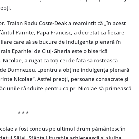
eoți.
 pr. Traian Radu Coste-Deak a reamintit că „în acest
Sfântul Părinte, Papa Francisc, a decretat ca fiecare
biliare care să se bucure de indulgența plenară în
edrala Eparhiei de Cluj-Gherla este o biserică
. Nicolae, a rugat ca toți cei de față să rostească
e de Dumnezeu, „pentru a obține indulgența plenară
rinte Nicolae”. Astfel preoți, persoane consacrate și
găciunile rânduite pentru ca pr. Nicolae să primească
* * *
Nicolae a fost condus pe ultimul drum pământesc în
udețul Sălaj. Sfânta Liturghie arhierească și slujba