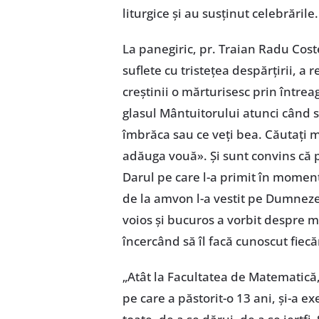
liturgice și au susținut celebrările.
La panegiric, pr. Traian Radu Cost
suflete cu tristețea despărțirii, a 
creștinii o mărturisesc prin între
glasul Mântuitorului atunci când 
îmbrăca sau ce veți bea. Căutați ma
adăuga vouă». Și sunt convins că pr
Darul pe care l-a primit în momentu
de la amvon l-a vestit pe Dumnezeu
voios și bucuros a vorbit despre 
încercând să îl facă cunoscut fiecăr
„Atât la Facultatea de Matematică, c
pe care a păstorit-o 13 ani, și-a e