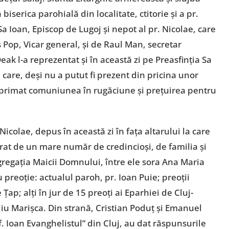
iserica parohială din localitate, ctitorie și a pr.
 Sa Ioan, Episcop de Lugoj și nepot al pr. Nicolae, care
s Pop, Vicar general, și de Raul Man, secretar
ak l-a reprezentat și în această zi pe Preasfinția Sa
 care, deși nu a putut fi prezent din pricina unor
 exprimat comuniunea în rugăciune și prețuirea pentru
. Nicolae, depus în această zi în fața altarului la care
jurat de un mare număr de credincioși, de familia și
ngregația Maicii Domnului, între ele sora Ana Maria
u preoție: actualul paroh, pr. Ioan Puie; preoții
ap; alți în jur de 15 preoți ai Eparhiei de Cluj-
iu Marișca. Din strană, Cristian Poduț și Emanuel
f. Ioan Evanghelistul” din Cluj, au dat răspunsurile