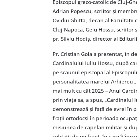
Episcopul greco-catolic de Cluj-Gh
Adrian Popescu, scriitor și membru 
Ovidiu Ghitta, decan al Facultății d
Cluj-Napoca, Gelu Hossu, scriitor ș
pr. Silviu Hodiș, director al Editur
Pr. Cristian Goia a prezentat, în 
Cardinalului Iuliu Hossu, după car
pe scaunul episcopal al Episcopulu
personalitatea marelui Arhiereu „
mai mult cu cât 2025 – Anul Cardina
prin viața sa, a spus, „Cardinalul
demonstrează și față de evrei în 
frații ortodocși în perioada ocupaț
misiunea de capelan militar și du
soldații de pe front, în care îi înc