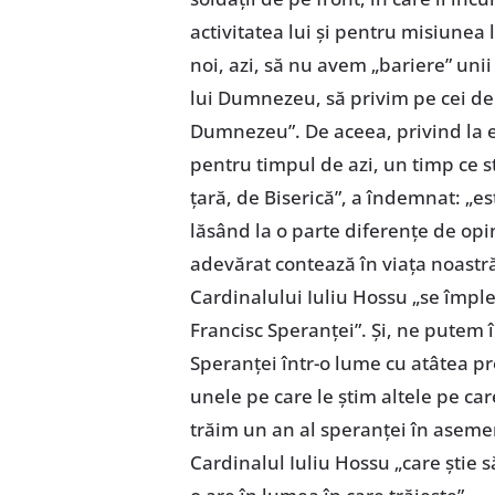
activitatea lui și pentru misiunea l
noi, azi, să nu avem „bariere” unii 
lui Dumnezeu, să privim pe cei de lâ
Dumnezeu”. De aceea, privind la e
pentru timpul de azi, un timp ce st
țară, de Biserică”, a îndemnat: „e
lăsând la o parte diferențe de opin
adevărat contează în viața noastră
Cardinalului Iuliu Hossu „se împle
Francisc Speranței”. Și, ne putem 
Speranței într-o lume cu atâtea pr
unele pe care le știm altele pe c
trăim un an al speranței în aseme
Cardinalul Iuliu Hossu „care știe s