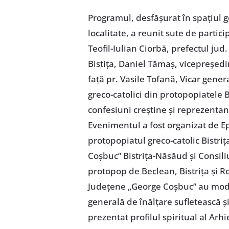
Programul, desfășurat în spațiul g
localitate, a reunit sute de partici
Teofil-Iulian Ciorbă, prefectul ju
Bistița, Daniel Tămaș, vicepreșed
față pr. Vasile Tofană, Vicar genera
greco-catolici din protopopiatele B
confesiuni creștine și reprezentanți
Evenimentul a fost organizat de Ep
protopopiatul greco-catolic Bistri
Coșbuc” Bistrița-Năsăud și Consiliu
protopop de Beclean, Bistrița și Rod
Județene „George Coșbuc” au mod
generală de înălțare sufletească și
prezentat profilul spiritual al Arh