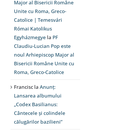
Major al Bisericii Române
Unite cu Roma, Greco-
Catolice | Temesvári
Római Katolikus
Egyházmegye
la
PF
Claudiu-Lucian Pop este
noul Arhiepiscop Major al
Bisericii Române Unite cu
Roma, Greco-Catolice
Francisc
la
Anunț:
Lansarea albumului
„Codex Basilianus:
Cântecele și colindele
călugărilor bazilieni”