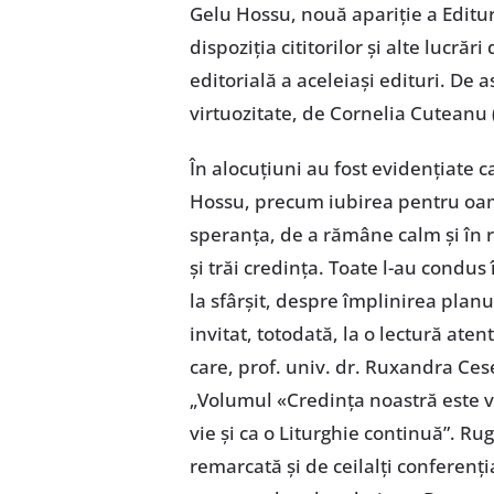
Gelu Hossu, nouă apariție a Editur
dispoziția cititorilor și alte lucră
editorială a aceleiași edituri. D
virtuozitate, de Cornelia Cuteanu 
În alocuțiuni au fost evidențiate ca
Hossu, precum iubirea pentru oamen
speranța, de a rămâne calm și în r
și trăi credința. Toate l-au condus
la sfârșit, despre împlinirea plan
invitat, totodată, la o lectură ate
care, prof. univ. dr. Ruxandra Ces
„Volumul «Credința noastră este v
vie și ca o Liturghie continuă”. R
remarcată și de ceilalți conferenț