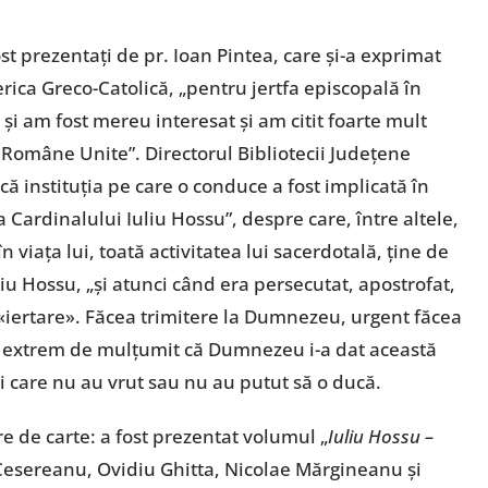
st prezentați de pr. Ioan Pintea, care și-a exprimat
rica Greco-Catolică, „pentru jertfa episcopală în
și am fost mereu interesat și am citit foarte mult
ii Române Unite”. Directorul Bibliotecii Județene
ă instituția pe care o conduce a fost implicată în
 Cardinalului Iuliu Hossu”, despre care, între altele,
în viața lui, toată activitatea lui sacerdotală, ține de
uliu Hossu, „și atunci când era persecutat, apostrofat,
«iertare». Făcea trimitere la Dumnezeu, urgent făcea
 extrem de mulțumit că Dumnezeu i-a dat această
ei care nu au vrut sau nu au putut să o ducă.
e de carte: a fost prezentat volumul „
Iuliu Hossu –
Cesereanu, Ovidiu Ghitta, Nicolae Mărgineanu și