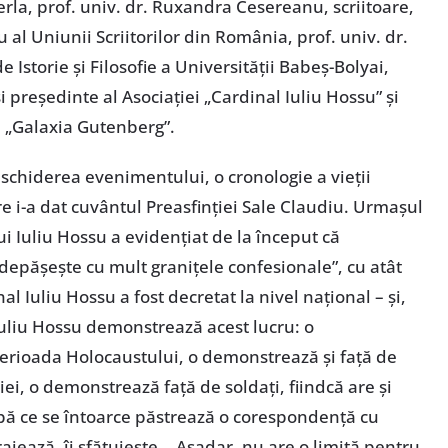
erla, prof. univ. dr. Ruxandra Cesereanu, scriitoare,
al Uniunii Scriitorilor din România, prof. univ. dr.
e Istorie și Filosofie a Universității Babeș-Bolyai,
i președinte al Asociației „Cardinal Iuliu Hossu” și
ii „Galaxia Gutenberg”.
deschiderea evenimentului, o cronologie a vieții
e i-a dat cuvântul Preasfinției Sale Claudiu. Urmașul
i Iuliu Hossu a evidențiat de la început că
depășește cu mult granițele confesionale”, cu atât
l Iuliu Hossu a fost decretat la nivel național – și,
 Iuliu Hossu demonstrează acest lucru: o
perioada Holocaustului, o demonstrează și față de
iei, o demonstrează față de soldați, fiindcă are și
pă ce se întoarce păstrează o corespondență cu
urajează, îi sfătuiește… Așadar, nu are o limită pentru