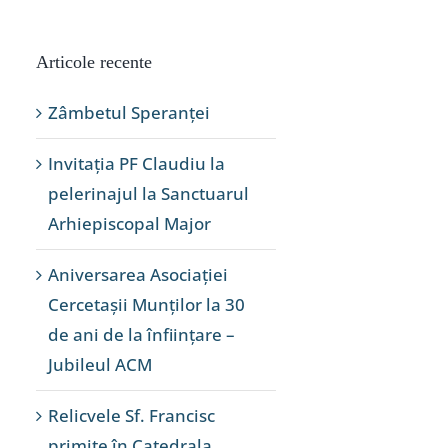
Articole recente
Zâmbetul Speranței
Invitația PF Claudiu la
pelerinajul la Sanctuarul
Arhiepiscopal Major
Aniversarea Asociației
Cercetașii Munților la 30
de ani de la înființare –
Jubileul ACM
Relicvele Sf. Francisc
primite în Catedrala