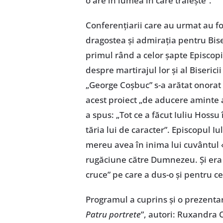
o are în lumea în care trăiește”.
Conferențiarii care au urmat au fo
dragostea și admirația pentru Bise
primul rând a celor șapte Episcopi 
despre martirajul lor și al Biseric
„George Coșbuc” s-a arătat onorat c
acest proiect „de aducere aminte a
a spus: „Tot ce a făcut Iuliu Hossu 
tăria lui de caracter”. Episcopul I
mereu avea în inima lui cuvântul 
rugăciune către Dumnezeu. Și era
cruce” pe care a dus-o și pentru c
Programul a cuprins și o prezentar
Patru portrete
”, autori: Ruxandra 