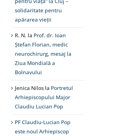
pentru viață” la Cluj –
solidaritate pentru
apărarea vieții
R. N.
la
Prof. dr. Ioan
Ștefan Florian, medic
neurochirurg, mesaj la
Ziua Mondială a
Bolnavului
Jenica Nilos
la
Portretul
Arhiepiscopului Major
Claudiu Lucian Pop
PF Claudiu-Lucian Pop
este noul Arhiepiscop