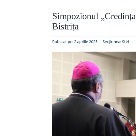
Simpozionul „Credința n
Bistrița
Publicat pe: 2 aprilie 2025
|
Secțiunea:
Ştiri