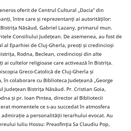
eneros oferit de Centrul Cultural „Dacia” din
panți, între care și reprezentanți ai autorităților:
d. Bistrița Năsăud, Gabriel Lazany, primarul mun.
intele Consiliului Județean. De asemenea, au fost de
l al Eparhiei de Cluj-Gherla, preoți și credincioși
istrița, Rodna, Beclean, credincioși din alte
 ai cultelor religioase care activează în Bistrița.
iscopia Greco-Catolică de Cluj-Gherla și
ța, în colaborare cu Biblioteca Județeană „George
l Județean Bistrița Năsăud. Pr. Cristian Goia,
na și pr. Ioan Pintea, director al Bibliotecii
erat momentele ce s-au succedat în atmosfera
 admirație a personalității Ierarhului evocat. Au
iereului Iuliu Hossu: Preasfinția Sa Claudiu Pop,