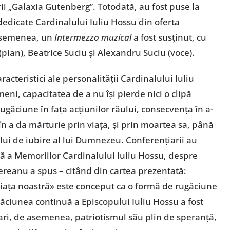
ii „Galaxia Gutenberg”. Totodată, au fost puse la
ri dedicate Cardinalului Iuliu Hossu din oferta
e asemenea, un
Intermezzo muzical
a fost susținut, cu
(pian), Beatrice Suciu și Alexandru Suciu (voce).
racteristici ale personalității Cardinalului Iuliu
i, capacitatea de a nu își pierde nici o clipă
ugăciune în fața acțiunilor răului, consecvența în a-
 în a da mărturie prin viața, și prin moartea sa, până
ului de iubire al lui Dumnezeu. Conferențiarii au
ntă a Memoriilor Cardinalului Iuliu Hossu, despre
ereanu a spus – citând din cartea prezentată:
iața noastră» este conceput ca o formă de rugăciune
ugăciunea continuă a Episcopului Iuliu Hossu a fost
iari, de asemenea, patriotismul său plin de speranță,