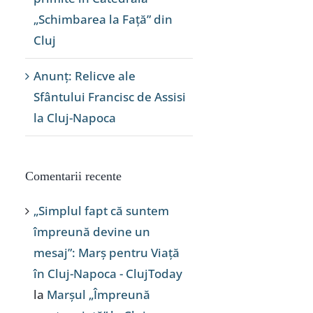
„Schimbarea la Față” din
Cluj
Anunț: Relicve ale
Sfântului Francisc de Assisi
la Cluj-Napoca
Comentarii recente
„Simplul fapt că suntem
împreună devine un
mesaj”: Marș pentru Viață
în Cluj-Napoca - ClujToday
la
Marșul „Împreună