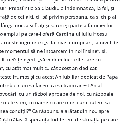
ui”. Preasfinția Sa Claudiu a îndemnat ca, la fel, și
față de ceilalți, ci „să privim persoana, ca și chip al
ngă noi ca și frați și surori și parte a familiei lui
xemplul pe care-l oferă Cardinalul Iuliu Hossu
ârnește îngrijorări „și la nivel european, la nivel de
ste momentul să ne întoarcem în noi înșine”, și,
ii, neînțelegeri, „să vedem lucrurile care cu
”, cu atât mai mult cu cât acest an dedicat
tește frumos și cu acest An Jubiliar dedicat de Papa
întreba: cum să facem ca să trăim acest An al
ovocări, cu un război aproape de noi, cu războaie
are nu le știm, cu oameni care mor; cum putem să
nea condiții?” Ca răspuns, a arătat din nou spre
ă își trăiască speranța indiferent de situația pe care