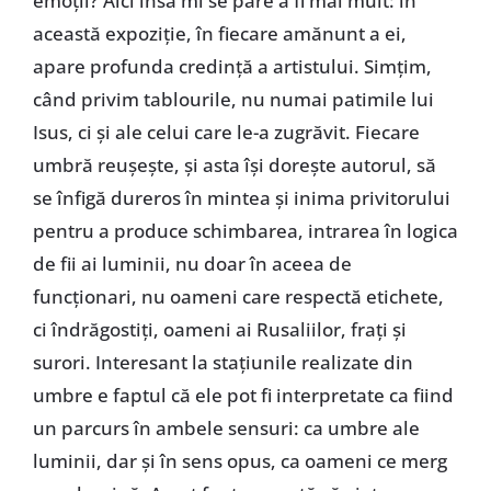
emoții? Aici însă mi se pare a fi mai mult: în
această expoziție, în fiecare amănunt a ei,
apare profunda credință a artistului. Simțim,
când privim tablourile, nu numai patimile lui
Isus, ci și ale celui care le-a zugrăvit. Fiecare
umbră reușește, și asta își dorește autorul, să
se înfigă dureros în mintea și inima privitorului
pentru a produce schimbarea, intrarea în logica
de fii ai luminii, nu doar în aceea de
funcționari, nu oameni care respectă etichete,
ci îndrăgostiți, oameni ai Rusaliilor, frați și
surori. Interesant la stațiunile realizate din
umbre e faptul că ele pot fi interpretate ca fiind
un parcurs în ambele sensuri: ca umbre ale
luminii, dar și în sens opus, ca oameni ce merg