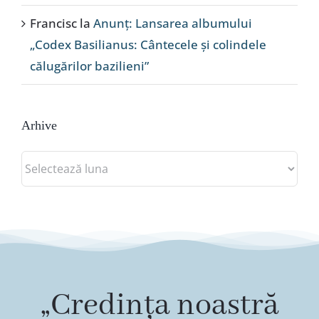
Francisc
la
Anunț: Lansarea albumului
„Codex Basilianus: Cântecele și colindele
călugărilor bazilieni”
Arhive
Arhive
„Credința noastră