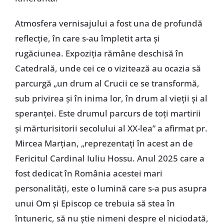
Atmosfera vernisajului a fost una de profundă
reflecție, în care s-au împletit arta și
rugăciunea. Expoziția rămâne deschisă în
Catedrală, unde cei ce o vizitează au ocazia să
parcurgă „un drum al Crucii ce se transformă,
sub privirea și în inima lor, în drum al vieții și al
speranței. Este drumul parcurs de toți martirii
și mărturisitorii secolului al XX-lea” a afirmat pr.
Mircea Marțian, „reprezentați în acest an de
Fericitul Cardinal Iuliu Hossu. Anul 2025 care a
fost dedicat în România acestei mari
personalități, este o lumină care s-a pus asupra
unui Om și Episcop ce trebuia să stea în
întuneric, să nu știe nimeni despre el niciodată,