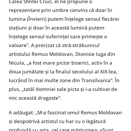
Calea Sfintei Cruci, el ne propune o
reprezentare prin umbre convins că doar în
lumina (Învierii) putem înțelege sensul fiecărei
stațiuni și doar în această lumină putem
înțelege sensul suferinței care primește o
valoare”. A precizat că stră-străbunicul
artistului Remus Moldovan, Dionisie Iuga din
Nicula, „a fost mare pictor biserici, activ în a
doua jumătate și la finalul secolului al XIX-lea,
lucrând în mai multe zone din Transilvania”. În
plus, „tatăl domniei sale picta și i-a cultivat de
mic această dragoste”.
A adăugat: „M-a fascinat omul Remus Moldovan
și deopotrivă artistul cu har cu o legătură
profundă cu arta, cel care mărturisea: «Sunt