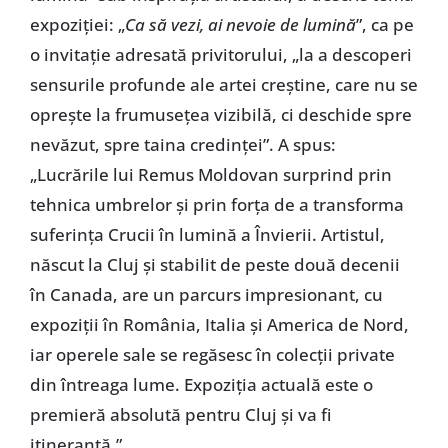
expoziției: „
Ca să vezi, ai nevoie de lumină
”, ca pe
o invitație adresată privitorului, „la a descoperi
sensurile profunde ale artei creștine, care nu se
oprește la frumusețea vizibilă, ci deschide spre
nevăzut, spre taina credinței”. A spus:
„Lucrările lui Remus Moldovan surprind prin
tehnica umbrelor și prin forța de a transforma
suferința Crucii în lumină a Învierii. Artistul,
născut la Cluj și stabilit de peste două decenii
în Canada, are un parcurs impresionant, cu
expoziții în România, Italia și America de Nord,
iar operele sale se regăsesc în colecții private
din întreaga lume. Expoziția actuală este o
premieră absolută pentru Cluj și va fi
itinerantă.”