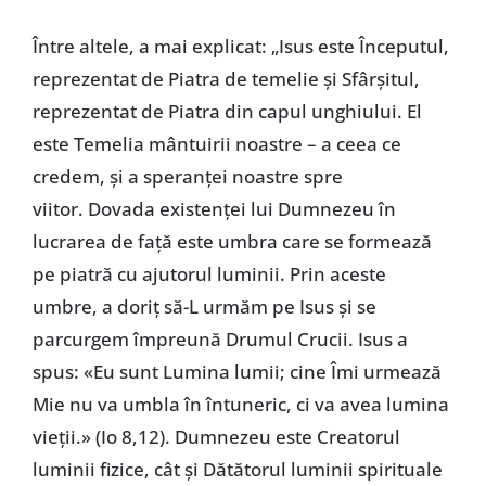
Între altele, a mai explicat: „Isus este Începutul,
reprezentat de Piatra de temelie și Sfârșitul,
reprezentat de Piatra din capul unghiului. El
este Temelia mântuirii noastre – a ceea ce
credem, și a speranței noastre spre
viitor. Dovada existenței lui Dumnezeu în
lucrarea de față este umbra care se formează
pe piatră cu ajutorul luminii. Prin aceste
umbre, a doriț să-L urmăm pe Isus și se
parcurgem împreună Drumul Crucii. Isus a
spus: «Eu sunt Lumina lumii; cine Îmi urmează
Mie nu va umbla în întuneric, ci va avea lumina
vieţii.» (Io 8,12). Dumnezeu este Creatorul
luminii fizice, cât și Dătătorul luminii spirituale