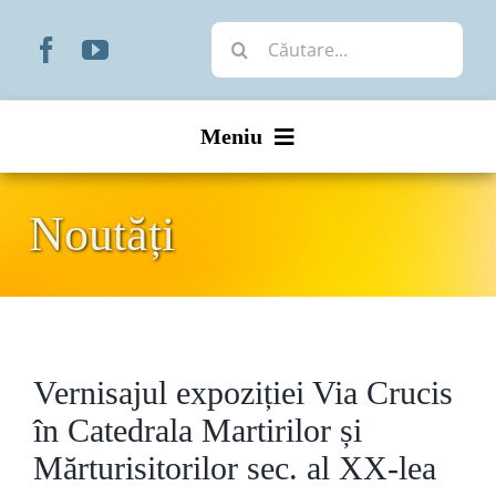
Skip
Cautare...
to
content
Meniu
Start
Noutăți
Noutăți
Prezentare
Vernisajul expoziției Via Crucis
Organizare
în Catedrala Martirilor și
Liturgic
Mărturisitorilor sec. al XX-lea