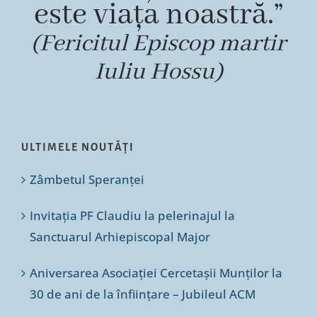
este viața noastră.”
(Fericitul Episcop martir
Iuliu Hossu)
ULTIMELE NOUTĂȚI
Zâmbetul Speranței
Invitația PF Claudiu la pelerinajul la
Sanctuarul Arhiepiscopal Major
Aniversarea Asociației Cercetașii Munților la
30 de ani de la înființare – Jubileul ACM