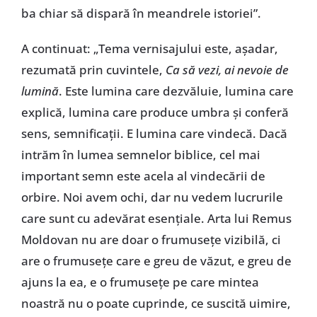
ba chiar să dispară în meandrele istoriei”.
A continuat: „Tema vernisajului este, așadar,
rezumată prin cuvintele,
Ca să vezi, ai nevoie de
lumină
. Este lumina care dezvăluie, lumina care
explică, lumina care produce umbra și conferă
sens, semnificații. E lumina care vindecă. Dacă
intrăm în lumea semnelor biblice, cel mai
important semn este acela al vindecării de
orbire. Noi avem ochi, dar nu vedem lucrurile
care sunt cu adevărat esențiale. Arta lui Remus
Moldovan nu are doar o frumusețe vizibilă, ci
are o frumusețe care e greu de văzut, e greu de
ajuns la ea, e o frumusețe pe care mintea
noastră nu o poate cuprinde, ce suscită uimire,