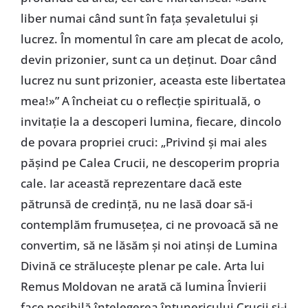
liber numai când sunt în fața șevaletului și
lucrez. În momentul în care am plecat de acolo,
devin prizonier, sunt ca un deținut. Doar când
lucrez nu sunt prizonier, aceasta este libertatea
mea!»” A încheiat cu o reflecție spirituală, o
invitație la a descoperi lumina, fiecare, dincolo
de povara propriei cruci: „Privind și mai ales
pășind pe Calea Crucii, ne descoperim propria
cale. Iar această reprezentare dacă este
pătrunsă de credință, nu ne lasă doar să-i
contemplăm frumusețea, ci ne provoacă să ne
convertim, să ne lăsăm și noi atinși de Lumina
Divină ce strălucește plenar pe cale. Arta lui
Remus Moldovan ne arată că lumina Învierii
face posibilă înțelegerea întunericului Crucii și-i