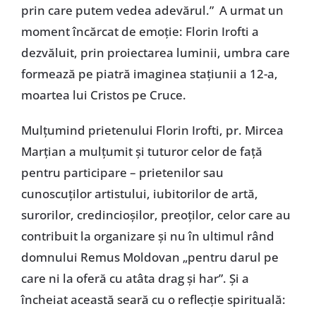
prin care putem vedea adevărul.” A urmat un
moment încărcat de emoție: Florin Irofti a
dezvăluit, prin proiectarea luminii, umbra care
formează pe piatră imaginea stațiunii a 12-a,
moartea lui Cristos pe Cruce.
Mulțumind prietenului Florin Irofti, pr. Mircea
Marțian a mulțumit și tuturor celor de față
pentru participare – prietenilor sau
cunoscuților artistului, iubitorilor de artă,
surorilor, credincioșilor, preoților, celor care au
contribuit la organizare și nu în ultimul rând
domnului Remus Moldovan „pentru darul pe
care ni la oferă cu atâta drag și har”. Și a
încheiat această seară cu o reflecție spirituală: