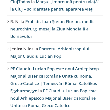
ClujToday
la
Marșul „Împreună pentru viață”
la Cluj – solidaritate pentru apărarea vieții
R. N.
la
Prof. dr. Ioan Ștefan Florian, medic
neurochirurg, mesaj la Ziua Mondială a
Bolnavului
Jenica Nilos
la
Portretul Arhiepiscopului
Major Claudiu Lucian Pop
PF Claudiu-Lucian Pop este noul Arhiepiscop
Major al Bisericii Române Unite cu Roma,
Greco-Catolice | Temesvári Római Katolikus
Egyházmegye
la
PF Claudiu-Lucian Pop este
noul Arhiepiscop Major al Bisericii Române
Unite cu Roma, Greco-Catolice