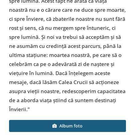
spre lumină. Acest fapt ne arată că viața
noastră nu e o cărare care ne duce spre moarte,
ci spre Înviere, că zbaterile noastre nu sunt fără
rost și sens, că nu mergem spre întuneric, ci
spre lumină. Și noi va trebui să acceptăm și să
ne asumăm cu credință acest parcurs, până la
ultima stațiune: moartea noastră, pe care să o
celebrăm ca pe o adevărată zi de naștere și
viețuire în lumină. Dacă înțelegem aceste
mesaje, dacă lăsăm Calea Crucii să acționeze
asupra vieții noastre, redescoperim capacitatea
de a aborda viața știind că suntem destinați
Învierii.”
Album foto