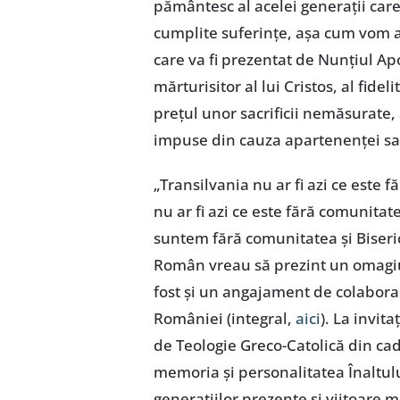
pământesc al acelei generații care
cumplite suferințe, așa cum vom as
care va fi prezentat de Nunțiul Apo
mărturisitor al lui Cristos, al fidel
prețul unor sacrificii nemăsurate, 
impuse din cauza apartenenței sal
„Transilvania nu ar fi azi ce este
nu ar fi azi ce este fără comunitate
suntem fără comunitatea și Biseri
Român vreau să prezint un omagiu 
fost și un angajament de colaborar
României (integral,
aici
). La invita
de Teologie Greco-Catolică din ca
memoria și personalitatea Înaltului
generațiilor prezente și viitoare mi