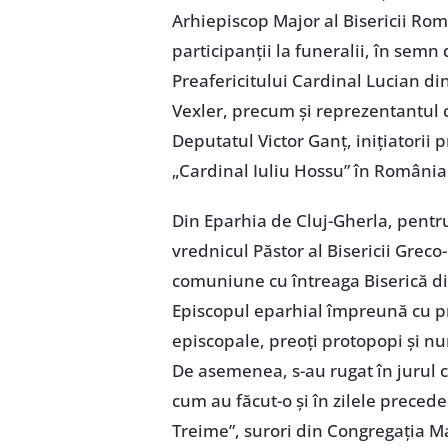
Arhiepiscop Major al Bisericii Româ
participanții la funeralii, în sem
Preafericitului Cardinal Lucian di
Vexler, precum și reprezentantul 
Deputatul Victor Ganț, inițiatorii 
„Cardinal Iuliu Hossu” în România
Din Eparhia de Cluj-Gherla, pent
vrednicul Păstor al Bisericii Greco
comuniune cu întreaga Biserică di
Episcopul eparhial împreună cu pr. 
episcopale, preoți protopopi și nu
De asemenea, s-au rugat în jurul ca
cum au făcut-o și în zilele preced
Treime”, surori din Congregația Ma