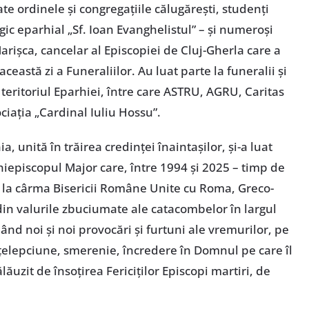
e ordinele și congregațiile călugărești, studenți
gic eparhial „Sf. Ioan Evanghelistul” – și numeroși
 Marișca, cancelar al Episcopiei de Cluj-Gherla care a
această zi a Funeraliilor. Au luat parte la funeralii și
 teritoriul Eparhiei, între care ASTRU, AGRU, Caritas
iația „Cardinal Iuliu Hossu”.
, unită în trăirea credinței înaintașilor, și-a luat
hiepiscopul Major care, între 1994 și 2025 – timp de
t la cârma Bisericii Române Unite cu Roma, Greco-
din valurile zbuciumate ale catacombelor în largul
ând noi și noi provocări și furtuni ale vremurilor, pe
nțelepciune, smerenie, încredere în Domnul pe care îl
lăuzit de însoțirea Fericiților Episcopi martiri, de