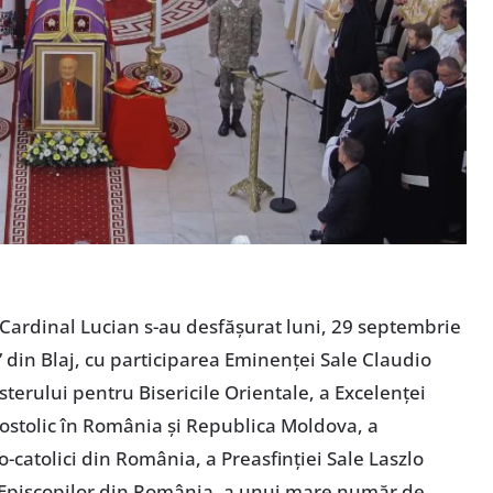
e Cardinal Lucian s-au desfășurat luni, 29 septembrie
 din Blaj, cu participarea Eminenței Sale Claudio
sterului pentru Bisericile Orientale, a Excelenței
ostolic în România și Republica Moldova, a
o-catolici din România, a Preasfinției Sale Laszlo
i Episcopilor din România, a unui mare număr de