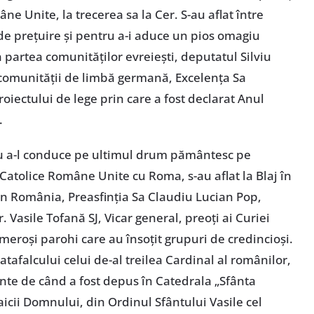
ne Unite, la trecerea sa la Cer. S-au aflat între
n de prețuire și pentru a-i aduce un pios omagiu
n partea comunităților evreiești, deputatul Silviu
comunității de limbă germană, Excelența Sa
proiectului de lege prin care a fost declarat Anul
.
ru a-l conduce pe ultimul drum pământesc pe
-Catolice Române Unite cu Roma, s-au aflat la Blaj în
n România, Preasfinția Sa Claudiu Lucian Pop,
Vasile Tofană SJ, Vicar general, preoți ai Curiei
meroși parohi care au însoțit grupuri de credincioși.
tafalcului celui de-al treilea Cardinal al românilor,
ente de când a fost depus în Catedrala „Sfânta
icii Domnului, din Ordinul Sfântului Vasile cel