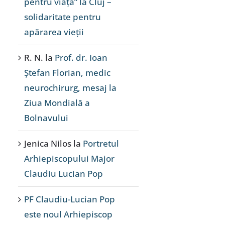
pentru viață” la Cluj –
solidaritate pentru
apărarea vieții
R. N.
la
Prof. dr. Ioan
Ștefan Florian, medic
neurochirurg, mesaj la
Ziua Mondială a
Bolnavului
Jenica Nilos
la
Portretul
Arhiepiscopului Major
Claudiu Lucian Pop
PF Claudiu-Lucian Pop
este noul Arhiepiscop