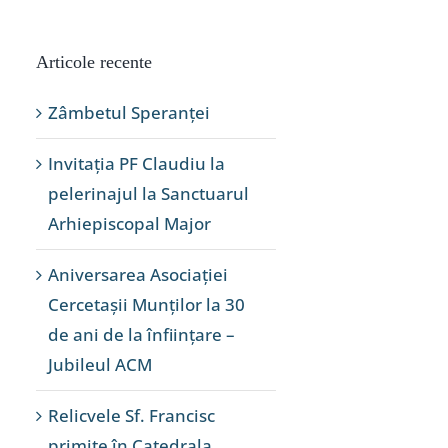
Articole recente
Zâmbetul Speranței
Invitația PF Claudiu la
pelerinajul la Sanctuarul
Arhiepiscopal Major
Aniversarea Asociației
Cercetașii Munților la 30
de ani de la înființare –
Jubileul ACM
Relicvele Sf. Francisc
primite în Catedrala