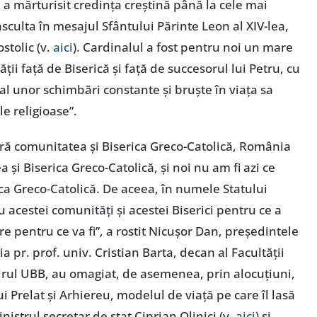
 a mărturisit credința creștină până la cele mai
culta în mesajul Sfântului Părinte Leon al XIV-lea,
stolic (v.
aici
). Cardinalul a fost pentru noi un mare
ității față de Biserică și față de succesorul lui Petru, cu
al unor schimbări constante și bruște în viața sa
e religioase”.
 fără comunitatea și Biserica Greco-Catolică, România
a și Biserica Greco-Catolică, și noi nu am fi azi ce
ca Greco-Catolică. De aceea, în numele Statului
acestei comunități și acestei Biserici pentru ce a
e pentru ce va fi”, a rostit Nicușor Dan, președintele
ția pr. prof. univ. Cristian Barta, decan al Facultății
drul UBB, au omagiat, de asemenea, prin alocuțiuni,
 Prelat și Arhiereu, modelul de viață pe care îl lasă
nistrul secretar de stat Ciprian Olinici (v.
aici
) și