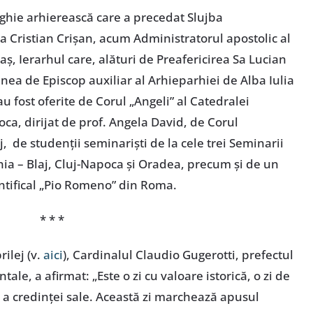
rghie arhierească care a precedat Slujba
Sa Cristian Crișan, acum Administratorul apostolic al
aș, Ierarhul care, alături de Preafericirea Sa Lucian
ea de Episcop auxiliar al Arhieparhiei de Alba Iulia
au fost oferite de Corul „Angeli” al Catedralei
ca, dirijat de prof. Angela David, de Corul
, de studenții seminariști de la cele trei Seminarii
ia – Blaj, Cluj-Napoca și Oradea, precum și de un
ontifical „Pio Romeno” din Roma.
* * *
rilej (v.
aici
), Cardinalul Claudio Gugerotti, prefectul
tale, a afirmat: „Este o zi cu valoare istorică, o zi de
și a credinței sale. Această zi marchează apusul