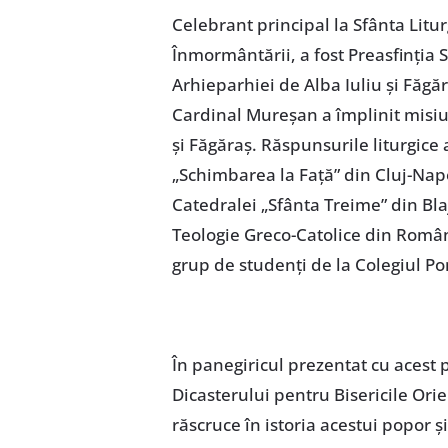
Celebrant principal la Sfânta Litu
Înmormântării, a fost Preasfinția 
Arhieparhiei de Alba Iuliu și Făgăr
Cardinal Mureșan a împlinit misiun
și Făgăraș. Răspunsurile liturgice 
„Schimbarea la Față” din Cluj-Napo
Catedralei „Sfânta Treime” din Blaj
Teologie Greco-Catolice din Român
grup de studenți de la Colegiul P
În panegiricul prezentat cu acest p
Dicasterului pentru Bisericile Orien
răscruce în istoria acestui popor 