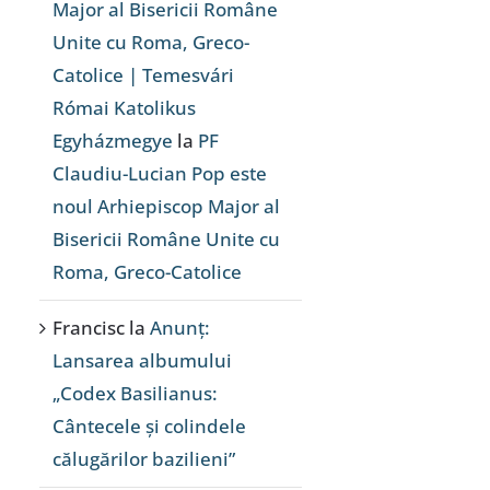
Major al Bisericii Române
Unite cu Roma, Greco-
Catolice | Temesvári
Római Katolikus
Egyházmegye
la
PF
Claudiu-Lucian Pop este
noul Arhiepiscop Major al
Bisericii Române Unite cu
Roma, Greco-Catolice
Francisc
la
Anunț:
Lansarea albumului
„Codex Basilianus:
Cântecele și colindele
călugărilor bazilieni”