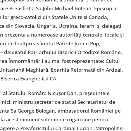
 care Preasfinția Sa John Michael Botean, Episcop al
lor greco-catolici din Statele Unite și Canada,
ce din Slovacia, Ungaria, Ucraina, Ierarhi și delegații
în prezența a numeroase autorități centrale, locale și
ri de Înaltpreasfințitul Părinte Irineu Pop,
 – delegatul Patriarhului Bisericii Ortodoxe Române,
area Înmormântării au mai fost reprezentate: Cultul
nitariană Maghiară, Eparhia Reformată din Ardeal,
 Biserica Evanghelică CA.
el al Statului Român: Nicușor Dan, președintele
ici, ministru secretar de stat al Secretariatul de
elența Sa George Bologan, ambasadorul României pe
te la acest moment solemn de rugăciune pentru
giere a Preafericitului Cardinal Lucian, Mitropolit și