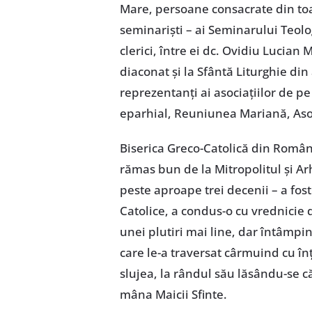
Mare, persoane consacrate din toat
seminariști – ai Seminarului Teolo
clerici, între ei dc. Ovidiu Lucian
diaconat și la Sfântă Liturghie din 
reprezentanți ai asociațiilor de pe
eparhial, Reuniunea Mariană, Asoc
Biserica Greco-Catolică din România
rămas bun de la Mitropolitul și Ar
peste aproape trei decenii – a fos
Catolice, a condus-o cu vrednicie 
unei plutiri mai line, dar întâmpin
care le-a traversat cârmuind cu î
slujea, la rândul său lăsându-se că
mâna Maicii Sfinte.