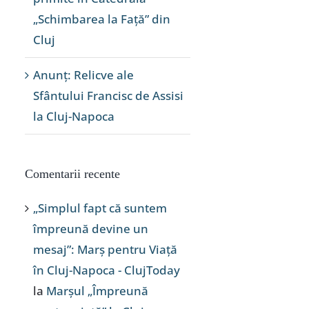
„Schimbarea la Față” din
Cluj
Anunț: Relicve ale
Sfântului Francisc de Assisi
la Cluj-Napoca
Comentarii recente
„Simplul fapt că suntem
împreună devine un
mesaj”: Marș pentru Viață
în Cluj-Napoca - ClujToday
la
Marșul „Împreună