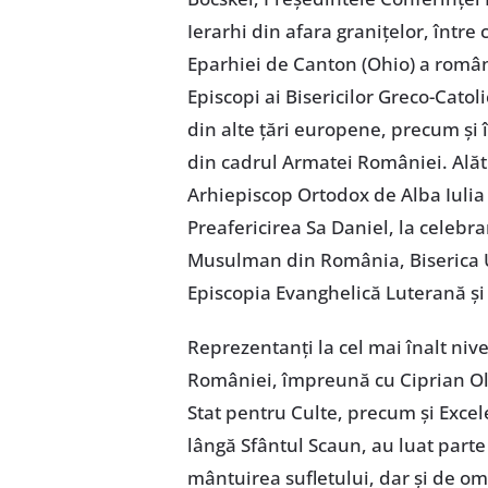
Ierarhi din afara granițelor, între
Eparhiei de Canton (Ohio) a români
Episcopi ai Bisericilor Greco-Catoli
din alte țări europene, precum și 
din cadrul Armatei României. Alătu
Arhiepiscop Ortodox de Alba Iulia
Preafericirea Sa Daniel, la celebr
Musulman din România, Biserica U
Episcopia Evanghelică Luterană și
Reprezentanți la cel mai înalt niv
României, împreună cu Ciprian Olin
Stat pentru Culte, precum și Exc
lângă Sfântul Scaun, au luat par
mântuirea sufletului, dar și de oma