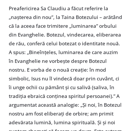
Preafericirea Sa Claudiu a făcut referire la
„nașterea din nou”, la Taina Botezului – arătând
că la aceea face trimitere „luminarea” orbului
din Evanghelie. Botezul, vindecarea, eliberarea
de rău, conferă celui botezat o identitate nouă.
A spus: „Bineînțeles, luminarea de care auzim
în Evanghelie ne vorbește despre Botezul
nostru. E vorba de o nouă creație: în mod
simbolic, Isus nu îl vindecă doar prin cuvânt, ci
îi unge ochii cu pământ și cu salivă (saliva, în
tradiția ebraică conținea spiritul persoanei).” A
argumentat această analogie: „Și noi, în Botezul
nostru am fost eliberați de orbire; am primit
adevărata lumină, lumina spirituală. Și și noi