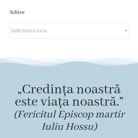
Arhive
Arhive
„Credința noastră
este viața noastră.”
(Fericitul Episcop martir
Iuliu Hossu)