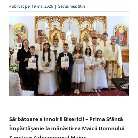
Special
Publicat pe: 19 mai 2026
|
Secțiunea:
Ştiri
Sărbătoare a înnoirii Bisericii – Prima Sfântă
Împărtășanie
la mănăstirea Maicii Domnului,
Sanctuar Arhiepiscopal Major