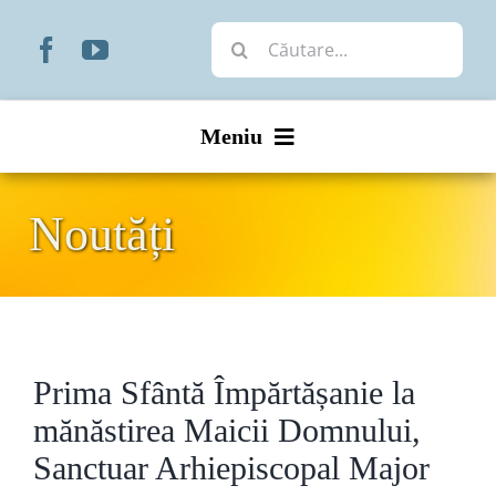
Skip
Cautare...
to
content
Meniu
Start
Noutăți
Noutăți
Prezentare
Prima Sfântă Împărtășanie la
Organizare
mănăstirea Maicii Domnului,
Liturgic
Sanctuar Arhiepiscopal Major