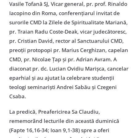
Vasile Tofană SJ, Vicar general, pr. prof. Rinaldo
Iacopino din Roma, conferențiarul invitat de
surorile CMD la Zilele de Spiritualitate Mariană,
pr. Traian Radu Coste-Deak, vicar judecătoresc,
pr. Cristian David, rector al Sanctuarului CMD,
preoții protopopi pr. Marius Cerghizan, capelan
CMD, pr. Nicolae Țap și pr. Adrian Avram. A
diaconat pr. dc. Lucian Ovidiu Marișca, cancelar
eparhial și au ajutat la celebrare studenții
teologi seminariști Andrei Sabău și Czegeni
Csaba.
La predică, Preafericirea Sa Claudiu,
rememorând lecturile din această duminică
(Fapte 16,16-34; Ioan 9,1-38) spre a oferi