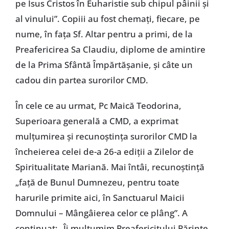
pe Isus Cristos în Euharistie sub chipul pâinii și
al vinului”. Copiii au fost chemați, fiecare, pe
nume, în fața Sf. Altar pentru a primi, de la
Preafericirea Sa Claudiu, diplome de amintire
de la Prima Sfântă Împărtășanie, și câte un
cadou din partea surorilor CMD.
În cele ce au urmat, Pc Maică Teodorina,
Superioara generală a CMD, a exprimat
mulțumirea și recunoștința surorilor CMD la
încheierea celei de-a 26-a ediții a Zilelor de
Spiritualitate Mariană. Mai întâi, recunoștință
„față de Bunul Dumnezeu, pentru toate
harurile primite aici, în Sanctuarul Maicii
Domnului – Mângâierea celor ce plâng”. A
continuat: „Îi mulțumim Preafericitului Părinte