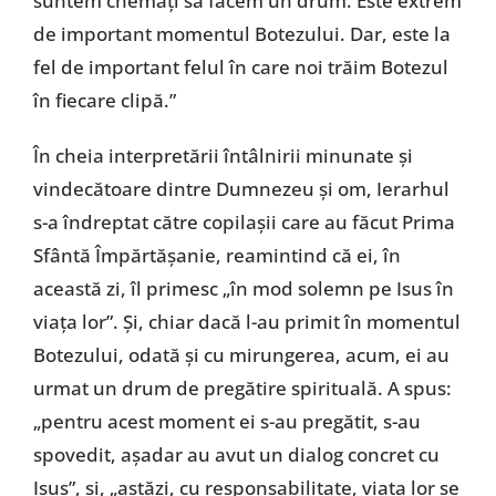
suntem chemați să facem un drum. Este extrem
de important momentul Botezului. Dar, este la
fel de important felul în care noi trăim Botezul
în fiecare clipă.”
În cheia interpretării întâlnirii minunate și
vindecătoare dintre Dumnezeu și om, Ierarhul
s-a îndreptat către copilașii care au făcut Prima
Sfântă Împărtășanie, reamintind că ei, în
această zi, îl primesc „în mod solemn pe Isus în
viața lor”. Și, chiar dacă l-au primit în momentul
Botezului, odată și cu mirungerea, acum, ei au
urmat un drum de pregătire spirituală. A spus:
„pentru acest moment ei s-au pregătit, s-au
spovedit, așadar au avut un dialog concret cu
Isus”, și, „astăzi, cu responsabilitate, viața lor se