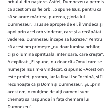
orbului din naștere. Astfel, Dumnezeu a permis
ca acest om să fie orb, „o spune Isus, pentru ca
să se arate mărirea, puterea, gloria lui
Dumnezeu”. „Isus se apropie de el, îl vindecă și
apoi prin acel orb vindecat, care și-a recăpătat
vederea, Dumnezeu începe să lucreze.” Pentru
că acest om primește „nu doar lumina ochilor,
ci și o lumină spirituală, interioară, care crește”.
A explicat: „El spune, nu doar că «Omul care se
numește Isus m-a vindecat, ci spune: «Acest om
este profet, proroc», iar la final i se închină, și îl
recunoaște ca și Domn și Dumnezeu”. Și, „prin
acest om, o mulțime de alți oameni sunt
chemați să răspundă în fața chemării lui
Dumnezeu”.