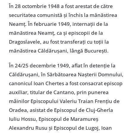
În 28 octombrie 1948 a fost arestat de către
securitatea comunistă şi închis la mănăstirea
Neamţ. În februarie 1949, internaţii de la
mănăstirea Neamţ, ca şi episcopii de la
Dragoslavele, au fost transferaţi cu toţii la
mănăstirea Căldăruşani, lângă Bucureşti.
În 24/25 decembrie 1949, aflat în detenţie la
Căldăruşani, în Sărbătoarea Naşterii Domnului,
canonicul Ioan Chertes a fost consacrat episcop
auxiliar, titular de Cantano, prin punerea
mâinilor Episcopului Valeriu Traian Frenţiu de
Oradea, asistat de Episcopul de Cluj-Gherla
Iuliu Hossu, Episcopul de Maramureş
Alexandru Rusu şi Episcopul de Lugoj, Ioan