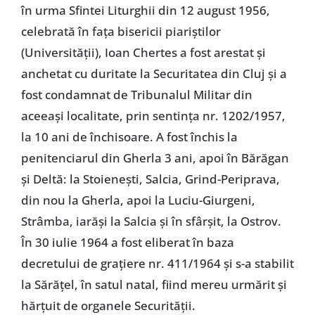
în urma Sfintei Liturghii din 12 august 1956,
celebrată în faţa bisericii piariştilor
(Universităţii), Ioan Chertes a fost arestat şi
anchetat cu duritate la Securitatea din Cluj şi a
fost condamnat de Tribunalul Militar din
aceeaşi localitate, prin sentinţa nr. 1202/1957,
la 10 ani de închisoare. A fost închis la
penitenciarul din Gherla 3 ani, apoi în Bărăgan
şi Deltă: la Stoieneşti, Salcia, Grind-Periprava,
din nou la Gherla, apoi la Luciu-Giurgeni,
Strâmba, iarăşi la Salcia şi în sfârşit, la Ostrov.
În 30 iulie 1964 a fost eliberat în baza
decretului de graţiere nr. 411/1964 şi s-a stabilit
la Sărăţel, în satul natal, fiind mereu urmărit şi
hărţuit de organele Securităţii.