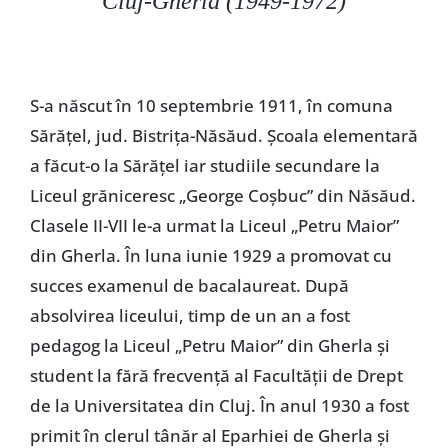
Cluj-Gherla (1949-1972)
Special
S-a născut în 10 septembrie 1911, în comuna
Sărăţel, jud. Bistriţa-Năsăud. Şcoala elementară
a făcut-o la Sărăţel iar studiile secundare la
Liceul grăniceresc „George Coşbuc” din Năsăud.
Clasele II-VII le-a urmat la Liceul „Petru Maior”
din Gherla. În luna iunie 1929 a promovat cu
succes examenul de bacalaureat. După
absolvirea liceului, timp de un an a fost
pedagog la Liceul „Petru Maior” din Gherla şi
student la fără frecvenţă al Facultăţii de Drept
de la Universitatea din Cluj. În anul 1930 a fost
primit în clerul tânăr al Eparhiei de Gherla şi