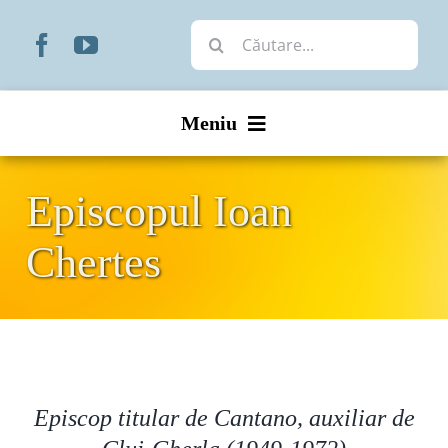
Skip
Cautare...
to
content
Meniu
Start
Episcopul Ioan
Noutăți
Chertes
Prezentare
Organizare
Liturgic
Episcop titular de Cantano, auxiliar de