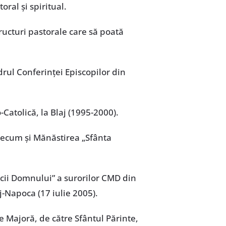
ral și spiritual.
tructuri pastorale care să poată
drul Conferinței Episcopilor din
-Catolică, la Blaj (1995-2000).
precum și Mănăstirea „Sfânta
icii Domnului” a surorilor CMD din
j-Napoca (17 iulie 2005).
 Majoră, de către Sfântul Părinte,