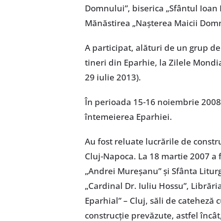
Domnului”, biserica „Sfântul Ioan 
Mănăstirea „Nașterea Maicii Domn
A participat, alături de un grup de
tineri din Eparhie, la Zilele Mondi
29 iulie 2013).
În perioada 15-16 noiembrie 2008 
întemeierea Eparhiei.
Au fost reluate lucrările de constru
Cluj-Napoca. La 18 martie 2007 a f
„Andrei Mureșanu” și Sfânta Liturg
„Cardinal Dr. Iuliu Hossu”, Librăria
Eparhial” – Cluj, săli de cateheză 
construcție prevăzute, astfel încâ