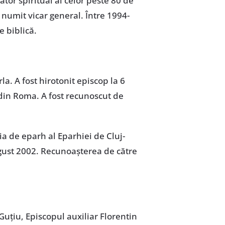
tor spiritual al celor peste 80 de
 numit vicar general. Între 1994-
e biblică.
la. A fost hirotonit episcop la 6
” din Roma. A fost recunoscut de
ia de eparh al Eparhiei de Cluj-
ugust 2002. Recunoașterea de către
uțiu, Episcopul auxiliar Florentin