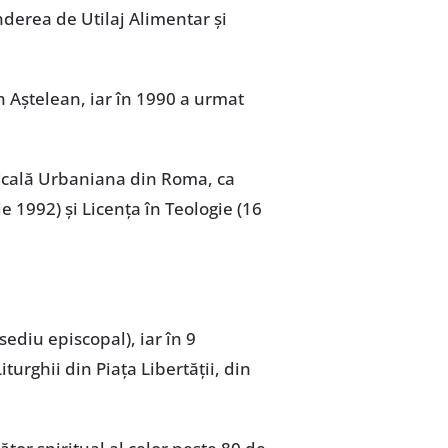
inderea de Utilaj Alimentar și
n Aștelean, iar în 1990 a urmat
ficală Urbaniana din Roma, ca
e 1992) și Licența în Teologie (16
sediu episcopal), iar în 9
turghii din Piața Libertății, din