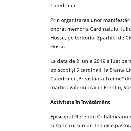
Catedralei.
Prin organizarea unor manifestări 
onorat memoria Cardinalului Iuliu 
Hossu, pe teritoriul Eparhiei de C
Hossu.
La data de 2 iunie 2019 a luat par
episcopi și 5 cardinali, la Sfânta 
Catedralei „Preasfânta Treime” din B
martiri: Valeriu Traian Frențiu, Va
Activitate în învățământ
Episcopul Florentin Crihălmeanu re
susține cursuri de Teologie pastor