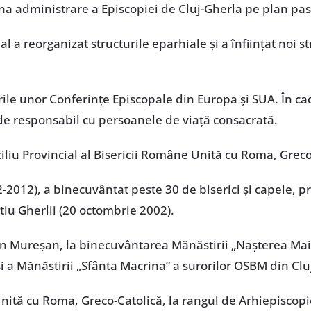
 administrare a Episcopiei de Cluj-Gherla pe plan pasto
 a reorganizat structurile eparhiale și a înființat noi s
ările unor Conferințe Episcopale din Europa și SUA. În ca
e responsabil cu persoanele de viață consacrată.
nciliu Provincial al Bisericii Române Unită cu Roma, Greco
2-2012), a binecuvântat peste 30 de biserici și capele, 
iu Gherlii (20 octombrie 2002).
cian Mureșan, la binecuvântarea Mănăstirii „Nașterea Ma
 a Mănăstirii „Sfânta Macrina” a surorilor OSBM din Clu
ită cu Roma, Greco-Catolică, la rangul de Arhiepiscopie