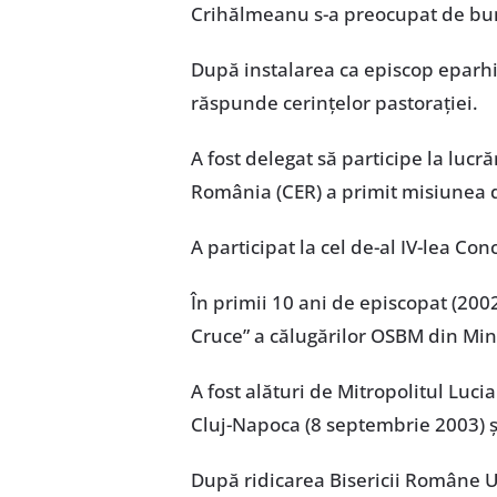
Crihălmeanu s-a preocupat de buna
După instalarea ca episcop eparhial
răspunde cerințelor pastorației.
A fost delegat să participe la lucr
România (CER) a primit misiunea d
A participat la cel de-al IV-lea Co
În primii 10 ani de episcopat (200
Cruce” a călugărilor OSBM din Mint
A fost alături de Mitropolitul Lu
Cluj-Napoca (8 septembrie 2003) și
După ridicarea Bisericii Române Un