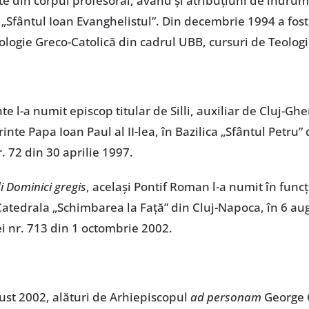
e din corpul profesoral, având și atribuțiuni de îndrumă
c „Sfântul Ioan Evanghelistul”. Din decembrie 1994 a fost
ologie Greco-Catolică din cadrul UBB, cursuri de Teologi
 l-a numit episcop titular de Silli, auxiliar de Cluj-Gher
inte Papa Ioan Paul al II-lea, în Bazilica „Sfântul Petru
. 72 din 30 aprilie 1997.
 Dominici gregis
, același Pontif Roman l-a numit în funcț
 Catedrala „Schimbarea la Față” din Cluj-Napoca, în 6 a
ei nr. 713 din 1 octombrie 2002.
st 2002, alături de Arhiepiscopul
ad personam
George G