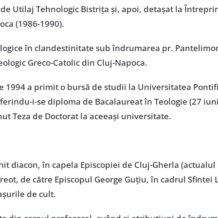
 de Utilaj Tehnologic Bistrița și, apoi, detașat la Întrepr
poca (1986-1990).
ologice în clandestinitate sub îndrumarea pr. Pantelimo
eologic Greco-Catolic din Cluj-Napoca.
e 1994 a primit o bursă de studii la Universitatea Ponti
nferindu-i-se diploma de Bacalaureat în Teologie (27 iuni
inut Teza de Doctorat la aceeași universitate.
it diacon, în capela Episcopiei de Cluj-Gherla (actualul 
eot, de către Episcopul George Guțiu, în cadrul Sfintei Li
șurile de cult.