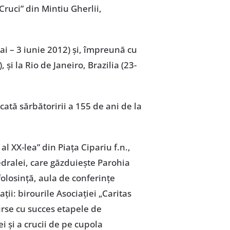
ruci” din Mintiu Gherlii,
mai – 3 iunie 2012) și, împreună cu
și la Rio de Janeiro, Brazilia (23-
tă sărbătoririi a 155 de ani de la
al XX-lea” din Piața Cipariu f.n.,
edralei, care găzduiește Parohia
folosință, aula de conferințe
ții: birourile Asociației „Caritas
curse cu succes etapele de
i și a crucii de pe cupola