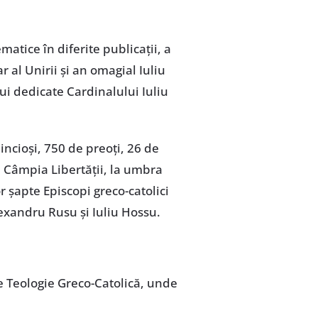
atice în diferite publicații, a
 al Unirii și an omagial Iuliu
ui dedicate Cardinalului Iuliu
ncioși, 750 de preoți, 26 de
pe Câmpia Libertății, la umbra
or șapte Episcopi greco-catolici
Alexandru Rusu și Iuliu Hossu.
de Teologie Greco-Catolică, unde