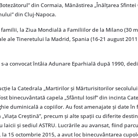
Botezătorul” din Cormaia, Mănăstirea „Înălțarea Sfintei C
ului” din Cluj-Napoca.
 familii, la Ziua Mondială a Familiilor de la Milano (30 
ale ale Tineretului la Madrid, Spania (16-21 august 2011), 
s-a convocat întâia Adunare Eparhială după 1990, dedica
cție la Catedrala „Martirilor și Mărturisitorilor secolului 
ost binecuvântată capela „Sfântul Iosif” din incinta Cat
hie duminicală a copiilor. Au fost amenajate și date în 
 „Viața Creștină”, precum și alte spații cu diferite destina
cu laicii și sediul ASTRU. Lucrările au avansat, fiind par
t, la 15 octombrie 2015, a avut loc binecuvântarea cupole