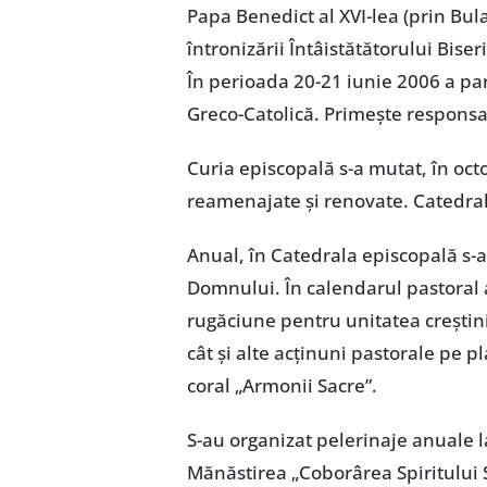
Papa Benedict al XVI-lea (prin Bul
întronizării Întâistătătorului Bis
În perioada 20-21 iunie 2006 a par
Greco-Catolică. Primește responsabi
Curia episcopală s-a mutat, în octom
reamenajate și renovate. Catedrala
Anual, în Catedrala episcopală s-au
Domnului. În calendarul pastoral a
rugăciune pentru unitatea creștini
cât și alte acținuni pastorale pe pla
coral „Armonii Sacre”.
S-au organizat pelerinaje anuale l
Mănăstirea „Coborârea Spiritului S