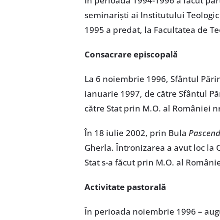
În perioada 1994-1996 a făcut part
seminariști ai Institutului Teologi
1995 a predat, la Facultatea de Te
Consacrare episcopală
La 6 noiembrie 1996, Sfântul Părinte
ianuarie 1997, de către Sfântul Păr
către Stat prin M.O. al României nr
În 18 iulie 2002, prin Bula
Pascendi
Gherla. Întronizarea a avut loc la
Stat s-a făcut prin M.O. al Români
Activitate pastorală
În perioada noiembrie 1996 – augu