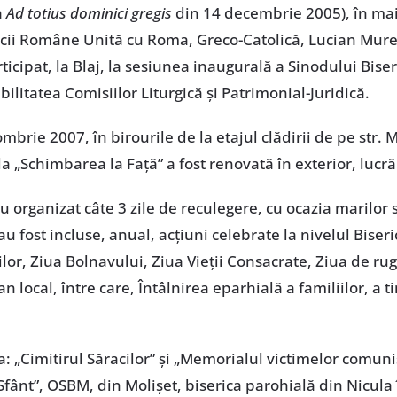
a
Ad totius dominici gregis
din 14 decembrie 2005), în mai
ericii Române Unită cu Roma, Greco-Catolică, Lucian Mure
ticipat, la Blaj, la sesiunea inaugurală a Sinodului Bis
litatea Comisiilor Liturgică și Patrimonial-Juridică.
brie 2007, în birourile de la etajul clădirii de pe str. M
 „Schimbarea la Față” a fost renovată în exterior, lucră
 organizat câte 3 zile de reculegere, cu ocazia marilor să
u fost incluse, anual, acțiuni celebrate la nivelul Biser
lor, Ziua Bolnavului, Ziua Vieții Consacrate, Ziua de rug
n local, între care, Întâlnirea eparhială a familiilor, a tin
a: „Cimitirul Săracilor” și „Memorialul victimelor comun
fânt”, OSBM, din Molișet, biserica parohială din Nicula