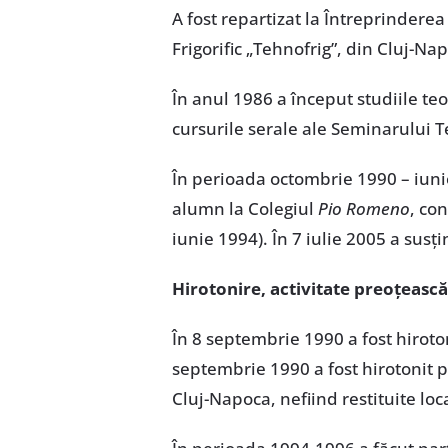
A fost repartizat la Întreprinderea
Frigorific „Tehnofrig”, din Cluj-Na
În anul 1986 a început studiile te
cursurile serale ale Seminarului T
În perioada octombrie 1990 – iuni
alumn la Colegiul
Pio Romeno
, co
iunie 1994). În 7 iulie 2005 a susț
Hirotonire, activitate preoțească
În 8 septembrie 1990 a fost hiroton
septembrie 1990 a fost hirotonit pr
Cluj-Napoca, nefiind restituite loca