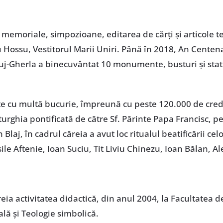
memoriale, simpozioane, editarea de cărți și articole tem
Hossu, Vestitorul Marii Uniri. Până în 2018, An Centenar
luj-Gherla a binecuvântat 10 monumente, busturi și stat
te cu multă bucurie, împreună cu peste 120.000 de credi
Liturghia pontificată de către Sf. Părinte Papa Francisc, 
laj, în cadrul căreia a avut loc ritualul beatificării cel
sile Aftenie, Ioan Suciu, Tit Liviu Chinezu, Ioan Bălan, 
ia activitatea didactică, din anul 2004, la Facultatea 
ală și Teologie simbolică.