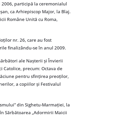
 2006, participă la ceremonialul
șan, ca Arhiepiscop Major, la Blaj.
ericii Române Unită cu Roma,
oților nr. 26, care au fost
rile finalizându-se în anul 2009.
rbători ale Nașterii și Învierii
ici Catolice, precum: Octava de
ăciune pentru sfințirea preoților,
erilor, a copiilor și Festivalul
ismului” din Sighetu-Marmației, la
 în Sărbătoarea „Adormirii Maicii