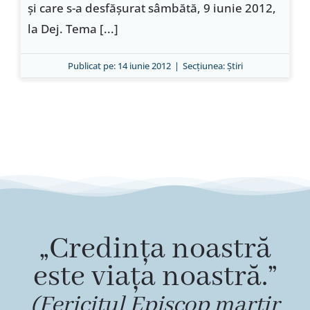
şi care s-a desfăşurat sâmbătă, 9 iunie 2012,
la Dej. Tema [...]
Publicat pe: 14 iunie 2012
|
Secțiunea:
Ştiri
„Credința noastră
este viața noastră.”
(Fericitul Episcop martir