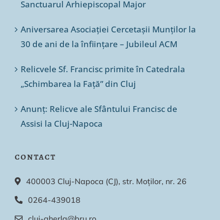
Sanctuarul Arhiepiscopal Major
Aniversarea Asociației Cercetașii Munților la
30 de ani de la înființare – Jubileul ACM
Relicvele Sf. Francisc primite în Catedrala
„Schimbarea la Față” din Cluj
Anunț: Relicve ale Sfântului Francisc de
Assisi la Cluj-Napoca
CONTACT
400003 Cluj-Napoca (CJ), str. Moților, nr. 26
0264-439018
cluj-gherla@bru.ro