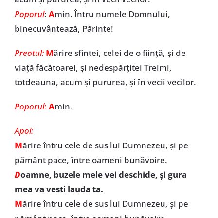
Poporul
:
A
min. Întru numele Domnului,
binecuvântează, Părinte!
Preotul:
M
ărire sfintei, celei de o ființă, și de
viață făcătoarei, și nedespărțitei Treimi,
totdeauna, acum și pururea, și în vecii vecilor.
Poporul
:
A
min.
Apoi:
M
ărire întru cele de sus lui Dumnezeu, și pe
pământ pace, între oameni bunăvoire.
D
oamne, buzele mele vei deschide, și gura
mea va vesti lauda ta.
M
ărire întru cele de sus lui Dumnezeu, și pe