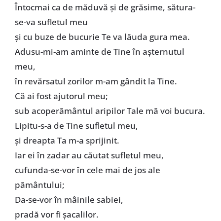
Întocmai ca de măduvă și de grăsime, sătura-
se-va sufletul meu
și cu buze de bucurie Te va lăuda gura mea.
Adusu-mi-am aminte de Tine în așternutul
meu,
în revărsatul zorilor m-am gândit la Tine.
Că ai fost ajutorul meu;
sub acoperământul aripilor Tale mă voi bucura.
Lipitu-s-a de Tine sufletul meu,
și dreapta Ta m-a sprijinit.
Iar ei în zadar au căutat sufletul meu,
cufunda-se-vor în cele mai de jos ale
pământului;
Da-se-vor în mâinile sabiei,
pradă vor fi șacalilor.