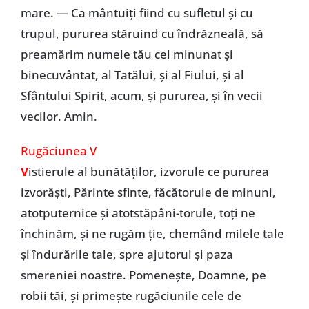
mare. — Ca mântuiți fiind cu sufletul și cu
trupul, pururea stăruind cu îndrăzneală, să
preamărim numele tău cel minunat și
binecuvântat, al Tatălui, și al Fiului, și al
Sfântului Spirit, acum, și pururea, și în vecii
vecilor. Amin.
Rugăciunea V
V
istierule al bunătăților, izvorule ce pururea
izvorăști, Părinte sfinte, făcătorule de minuni,
atotputernice și atotstăpâni-torule, toți ne
închinăm, și ne rugăm ție, chemând milele tale
și îndurările tale, spre ajutorul și paza
smereniei noastre. Pomenește, Doamne, pe
robii tăi, și primește rugăciunile cele de