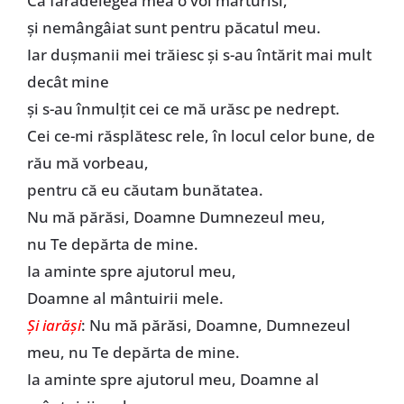
Că fărădelegea mea o voi mărturisi,
și nemângâiat sunt pentru păcatul meu.
Iar dușmanii mei trăiesc și s-au întărit mai mult
decât mine
și s-au înmulțit cei ce mă urăsc pe nedrept.
Cei ce-mi răsplătesc rele, în locul celor bune, de
rău mă vorbeau,
pentru că eu căutam bunătatea.
Nu mă părăsi, Doamne Dumnezeul meu,
nu Te depărta de mine.
Ia aminte spre ajutorul meu,
Doamne al mântuirii mele.
Și iarăși
: Nu mă părăsi, Doamne, Dumnezeul
meu, nu Te depărta de mine.
Ia aminte spre ajutorul meu, Doamne al