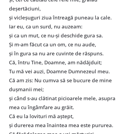
deșertăciuni,
și vicleșuguri ziua întreagă puneau la cale.
Iar eu, ca un surd, nu auzeam:
și ca un mut, ce nu-și deschide gura sa.
Și m-am făcut ca un om, ce nu aude,
și în gura sa nu are cuvinte de răspuns.
Că, întru Tine, Doamne, am nădăjduit;
Tu mă vei auzi, Doamne Dumnezeul meu.
Că am zis: Nu cumva să se bucure de mine
dușmanii mei;
și când s-au clătinat picioarele mele, asupra
mea cu îngâmfare au grăit.
Că eu la lovituri mă aștept,
și durerea mea înaintea mea este pururea.