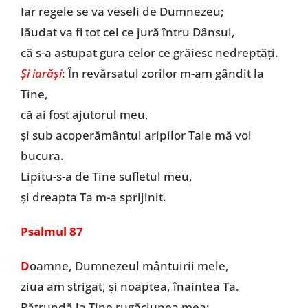
Iar regele se va veseli de Dumnezeu;
lăudat va fi tot cel ce jură întru Dânsul,
că s-a astupat gura celor ce grăiesc nedreptăți.
Și iarăși
: În revărsatul zorilor m-am gândit la
Tine,
că ai fost ajutorul meu,
și sub acoperământul aripilor Tale mă voi
bucura.
Lipitu-s-a de Tine sufletul meu,
și dreapta Ta m-a sprijinit.
Psalmul 87
D
oamne, Dumnezeul mântuirii mele,
ziua am strigat, și noaptea, înaintea Ta.
Pătrundă la Tine rugăciunea mea;