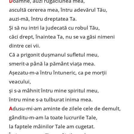
D
oamne, auzi rugăciunea mea,
ascultă cererea mea, întru adevărul Tău,
auzi-mă, întru dreptatea Ta.
Și să nu intri la judecată cu robul Tău,
căci drept, înaintea Ta, nu se va găsi nimeni
dintre cei vii.
Că a prigonit dușmanul sufletul meu,
smerit-a până la pământ viața mea.
Așezatu-m-a întru întuneric, ca pe morții
veacului,
și s-a mâhnit întru mine spiritul meu,
întru mine s-a tulburat inima mea.
A
dusu-mi-am aminte de zilele cele de demult,
gânditu-m-am la toate lucrurile Tale,
la faptele mâinilor Tale am cugetat.