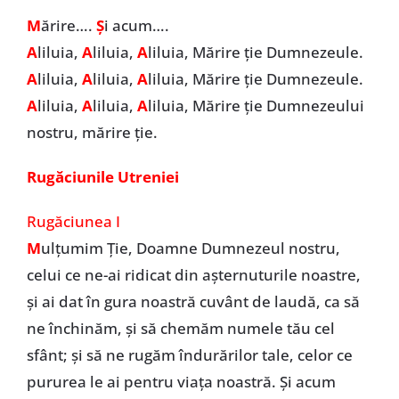
M
ărire….
Ș
i acum….
A
liluia,
A
liluia,
A
liluia, Mărire ție Dumnezeule.
A
liluia,
A
liluia,
A
liluia, Mărire ție Dumnezeule.
A
liluia,
A
liluia,
A
liluia, Mărire ție Dumnezeului
nostru, mărire ție.
Rugăciunile Utreniei
Rugăciunea I
M
ulțumim Ție, Doamne Dumnezeul nostru,
celui ce ne-ai ridicat din așternuturile noastre,
și ai dat în gura noastră cuvânt de laudă, ca să
ne închinăm, și să chemăm numele tău cel
sfânt; și să ne rugăm îndurărilor tale, celor ce
pururea le ai pentru viața noastră. Și acum