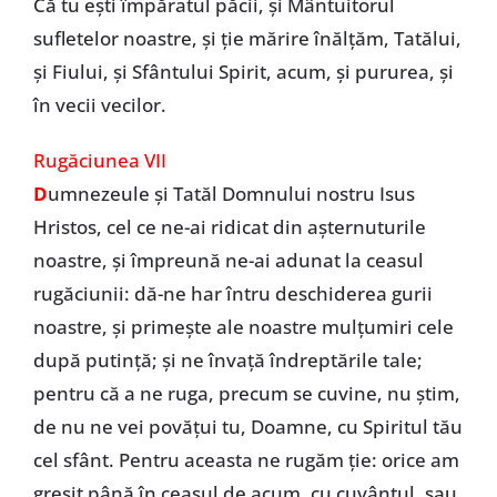
Că tu ești împăratul păcii, și Mântuitorul
sufletelor noastre, și ție mărire înălțăm, Tatălui,
și Fiului, și Sfântului Spirit, acum, și pururea, și
în vecii vecilor.
Rugăciunea VII
D
umnezeule și Tatăl Domnului nostru Isus
Hristos, cel ce ne-ai ridicat din așternuturile
noastre, și împreună ne-ai adunat la ceasul
rugăciunii: dă-ne har întru deschiderea gurii
noastre, și primește ale noastre mulțumiri cele
după putință; și ne învață îndreptările tale;
pentru că a ne ruga, precum se cuvine, nu știm,
de nu ne vei povățui tu, Doamne, cu Spiritul tău
cel sfânt. Pentru aceasta ne rugăm ție: orice am
greșit până în ceasul de acum, cu cuvântul, sau