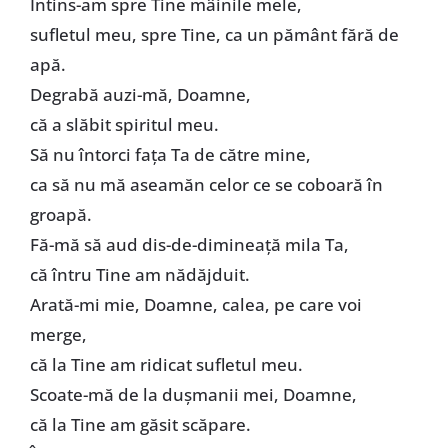
Întins-am spre Tine mâinile mele,
sufletul meu, spre Tine, ca un pământ fără de
apă.
Degrabă auzi-mă, Doamne,
că a slăbit spiritul meu.
Să nu întorci fața Ta de către mine,
ca să nu mă aseamăn celor ce se coboară în
groapă.
Fă-mă să aud dis-de-dimineață mila Ta,
că întru Tine am nădăjduit.
Arată-mi mie, Doamne, calea, pe care voi
merge,
că la Tine am ridicat sufletul meu.
Scoate-mă de la dușmanii mei, Doamne,
că la Tine am găsit scăpare.