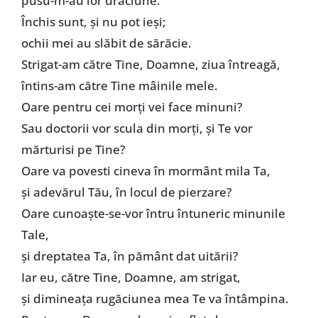
pusu-m-au lor urâciune.
Închis sunt, și nu pot ieși;
ochii mei au slăbit de sărăcie.
Strigat-am către Tine, Doamne, ziua întreagă,
întins-am către Tine mâinile mele.
Oare pentru cei morți vei face minuni?
Sau doctorii vor scula din morți, și Te vor
mărturisi pe Tine?
Oare va povesti cineva în mormânt mila Ta,
și adevărul Tău, în locul de pierzare?
Oare cunoaște-se-vor întru întuneric minunile
Tale,
și dreptatea Ta, în pământ dat uitării?
Iar eu, către Tine, Doamne, am strigat,
și dimineața rugăciunea mea Te va întâmpina.