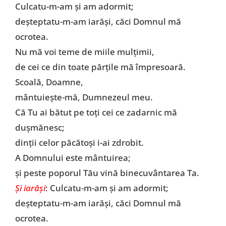
Culcatu-m-am și am adormit;
deșteptatu-m-am iarăși, căci Domnul mă
ocrotea.
Nu mă voi teme de miile mulțimii,
de cei ce din toate părțile mă împresoară.
Scoală, Doamne,
mântuiește-mă, Dumnezeul meu.
Că Tu ai bătut pe toți cei ce zadarnic mă
dușmănesc;
dinții celor păcătoși i-ai zdrobit.
A Domnului este mântuirea;
și peste poporul Tău vină binecuvântarea Ta.
Și iarăși
: Culcatu-m-am și am adormit;
deșteptatu-m-am iarăși, căci Domnul mă
ocrotea.