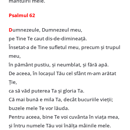
mântuirii mele.
Psalmul 62
D
umnezeule, Dumnezeul meu,
pe Tine Te caut dis-de-dimineață.
Însetat-a de Tine sufletul meu, precum și trupul
meu,
în pământ pustiu, și neumblat, și fără apă.
De aceea, în locașul Tău cel sfânt m-am arătat
Ție,
ca să văd puterea Ta și gloria Ta.
Că mai bună e mila Ta, decât bucuriile vieții;
buzele mele Te vor lăuda.
Pentru aceea, bine Te voi cuvânta în viața mea,
și întru numele Tău voi înălța mâinile mele.