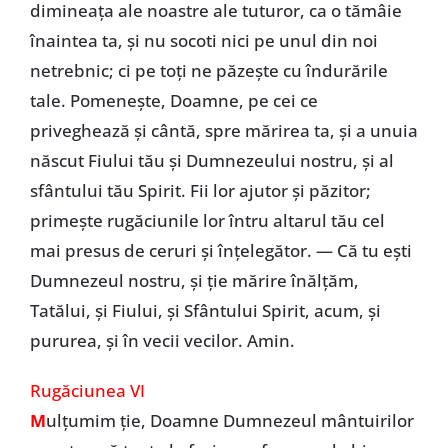
dimineața ale noastre ale tuturor, ca o tămâie
înaintea ta, și nu socoti nici pe unul din noi
netrebnic; ci pe toți ne păzește cu îndurările
tale. Pomenește, Doamne, pe cei ce
priveghează și cântă, spre mărirea ta, și a unuia
născut Fiului tău și Dumnezeului nostru, și al
sfântului tău Spirit. Fii lor ajutor și păzitor;
primește rugăciunile lor întru altarul tău cel
mai presus de ceruri și înțelegător. — Că tu ești
Dumnezeul nostru, și ție mărire înălțăm,
Tatălui, și Fiului, și Sfântului Spirit, acum, și
pururea, și în vecii vecilor. Amin.
Rugăciunea VI
M
ulțumim ție, Doamne Dumnezeul mântuirilor