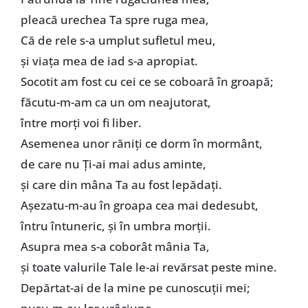
pleacă urechea Ta spre ruga mea,
Că de rele s-a umplut sufletul meu,
și viața mea de iad s-a apropiat.
Socotit am fost cu cei ce se coboară în groapă;
făcutu-m-am ca un om neajutorat,
între morți voi fi liber.
Asemenea unor răniți ce dorm în mormânt,
de care nu Ți-ai mai adus aminte,
și care din mâna Ta au fost lepădați.
Așezatu-m-au în groapa cea mai dedesubt,
întru întuneric, și în umbra morții.
Asupra mea s-a coborât mânia Ta,
și toate valurile Tale le-ai revărsat peste mine.
Depărtat-ai de la mine pe cunoscuții mei;