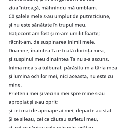
ziua întreagă, mâhnindu-mă umblam.
Că șalele mele s-au umplut de putreziciune,
și nu este sănătate în trupul meu.
Batjocorit am fost și m-am umilit foarte;
răcnit-am, de suspinarea inimii mele.
Doamne, înaintea Ta e toată dorința mea,
și suspinul meu dinaintea Ta nu s-a ascuns.
Inima mea s-a tulburat, părăsitu-m-a tăria mea
și lumina ochilor mei, nici aceasta, nu este cu
mine.
Prietenii mei și vecinii mei spre mine s-au
apropiat și s-au oprit;
și cei mai de aproape ai mei, departe au stat.
Și se sileau, cei ce căutau sufletul meu,
și, cei ce căutau cele rele mie, grăiau