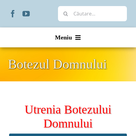
Skip
Cautare...
to
content
Meniu
Start
Botezul Domnului
Noutăți
Prezentare
Utrenia Botezului
Organizare
Domnului
Liturgic