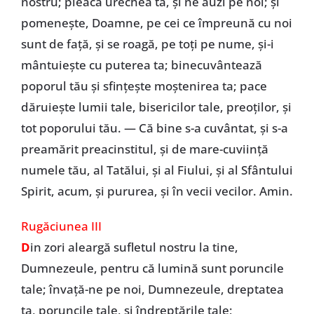
nostru; pleacă urechea ta, și ne auzi pe noi; și
pomenește, Doamne, pe cei ce împreună cu noi
sunt de față, și se roagă, pe toți pe nume, și-i
mântuiește cu puterea ta; binecuvântează
poporul tău și sfințește moștenirea ta; pace
dăruiește lumii tale, bisericilor tale, preoților, și
tot poporului tău. — Că bine s-a cuvântat, și s-a
preamărit preacinstitul, și de mare-cuviință
numele tău, al Tatălui, și al Fiului, și al Sfântului
Spirit, acum, și pururea, și în vecii vecilor. Amin.
Rugăciunea III
D
in zori aleargă sufletul nostru la tine,
Dumnezeule, pentru că lumină sunt poruncile
tale; învață-ne pe noi, Dumnezeule, dreptatea
ta, poruncile tale, și îndreptările tale;