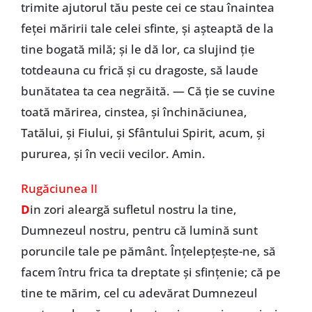
trimite ajutorul tău peste cei ce stau înaintea
feței măririi tale celei sfinte, și așteaptă de la
tine bogată milă; și le dă lor, ca slujind ție
totdeauna cu frică și cu dragoste, să laude
bunătatea ta cea negrăită. — Că ție se cuvine
toată mărirea, cinstea, și închinăciunea,
Tatălui, și Fiului, și Sfântului Spirit, acum, și
pururea, și în vecii vecilor. Amin.
Rugăciunea II
D
in zori aleargă sufletul nostru la tine,
Dumnezeul nostru, pentru că lumină sunt
poruncile tale pe pământ. Înțelepțește-ne, să
facem întru frica ta dreptate și sfințenie; că pe
tine te mărim, cel cu adevărat Dumnezeul