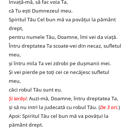
Învață-mă, să fac voia Ta,
că Tu ești Dumnezeul meu.
Spiritul Tău Cel bun mă va povățui la pământ
drept,
pentru numele Tău, Doamne, îmi vei da viață.
Întru dreptatea Ta scoate-vei din necaz, sufletul
meu,
și întru mila Ta vei zdrobi pe dușmanii mei.
Și vei pierde pe toți cei ce necăjesc sufletul
meu,
căci robul Tău sunt eu.
Și iarăși
: Auzi-mă, Doamne, întru dreptatea Ta,
și să nu intri la judecată cu robul Tău. (
De 3 ori
.
)
Apoi: Spiritul Tău cel bun mă va povățui la
pământ drept.