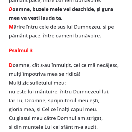
pământ pace, între oameni bunăvoire.
D
oamne, buzele mele vei deschide, și gura
mea va vesti lauda ta.
M
ărire întru cele de sus lui Dumnezeu, și pe
pământ pace, între oameni bunăvoire.
Psalmul 3
D
oamne, cât s-au înmulțit, cei ce mă necăjesc,
mulți împotriva mea se ridică!
Mulți zic sufletului meu:
nu este lui mântuire, întru Dumnezeul lui.
Iar Tu, Doamne, sprijinitorul meu ești,
gloria mea, și Cel ce înalți capul meu.
Cu glasul meu către Domnul am strigat,
și din muntele Lui cel sfânt m-a auzit.