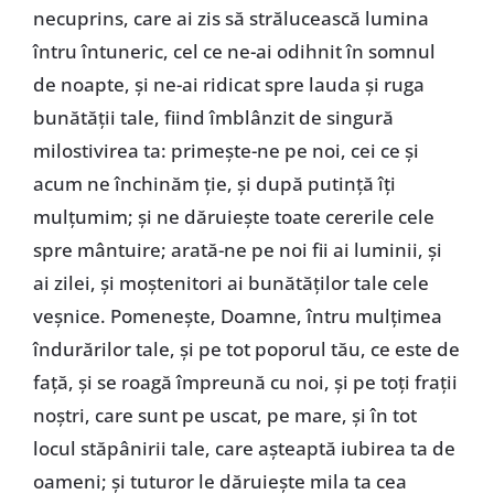
necuprins, care ai zis să strălucească lumina
întru întuneric, cel ce ne-ai odihnit în somnul
de noapte, și ne-ai ridicat spre lauda și ruga
bunătății tale, fiind îmblânzit de singură
milostivirea ta: primește-ne pe noi, cei ce și
acum ne închinăm ție, și după putință îți
mulțumim; și ne dăruiește toate cererile cele
spre mântuire; arată-ne pe noi fii ai luminii, și
ai zilei, și moștenitori ai bunătăților tale cele
veșnice. Pomenește, Doamne, întru mulțimea
îndurărilor tale, și pe tot poporul tău, ce este de
față, și se roagă împreună cu noi, și pe toți frații
noștri, care sunt pe uscat, pe mare, și în tot
locul stăpânirii tale, care așteaptă iubirea ta de
oameni; și tuturor le dăruiește mila ta cea