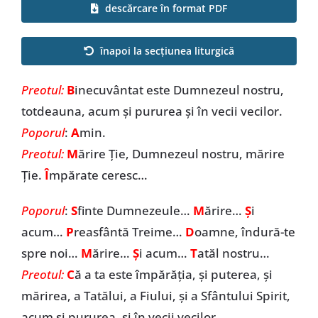
descărcare în format PDF
Special
înapoi la secțiunea liturgică
Preotul:
B
inecuvântat este Dumnezeul nostru,
totdeauna, acum și pururea și în vecii vecilor.
Poporul
:
A
min.
Preotul:
M
ărire Ție, Dumnezeul nostru, mărire
Ție.
Î
mpărate ceresc…
Poporul
:
S
finte Dumnezeule…
M
ărire…
Ș
i
acum…
P
reasfântă Treime…
D
oamne, îndură-te
spre noi…
M
ărire…
Ș
i acum…
T
atăl nostru…
Preotul:
C
ă a ta este împărăția, și puterea, și
mărirea, a Tatălui, a Fiului, și a Sfântului Spirit,
acum și pururea, și în vecii vecilor.