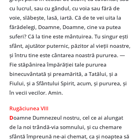
cu lucrul, sau cu gândul, cu voia sau fără de
voie, slăbește, lasă, iartă. Că de te vei uita la
fărădelegi, Doamne, Doamne, cine va putea
suferi? Că la tine este mântuirea. Tu singur ești
sfânt, ajutător puternic, păzitor al vieții noastre,
și întru tine este cântarea noastră pururea. —
Fie stăpânirea împărăției tale pururea
binecuvântată și preamărită, a Tatălui, și a
Fiului, și a Sfântului Spirit, acum, și pururea, și
în vecii vecilor. Amin.
Rugăciunea VIII
D
oamne Dumnezeul nostru, cel ce ai alungat
de la noi trândă-via somnului, și cu chemare
sfântă împreună ne-ai chemat, ca și noaptea să