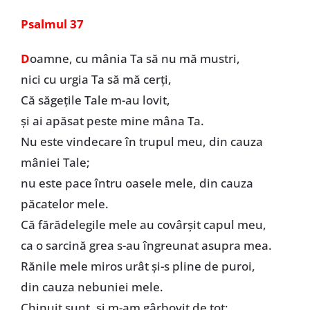
Psalmul 37
D
oamne, cu mânia Ta să nu mă mustri,
nici cu urgia Ta să mă cerți,
Că săgețile Tale m-au lovit,
și ai apăsat peste mine mâna Ta.
Nu este vindecare în trupul meu, din cauza
mâniei Tale;
nu este pace întru oasele mele, din cauza
păcatelor mele.
Că fărădelegile mele au covârșit capul meu,
ca o sarcină grea s-au îngreunat asupra mea.
Rănile mele miros urât și-s pline de puroi,
din cauza nebuniei mele.
Chinuit sunt, și m-am gârbovit de tot;