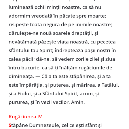
luminează ochii minții noastre, ca să nu
adormim vreodată în păcate spre moarte;
risipește toată negura de pe inimile noastre;
dăruiește-ne nouă soarele dreptății, și
nevătămată păzește viața noastră, cu pecetea
sfântului tău Spirit; îndreptează pașii noștri în
calea păcii; dă-ne, să vedem zorile zilei și ziua
întru bucurie, ca să-ți înălțăm rugăciunile de
dimineața. — Că a ta este stăpânirea, și a ta
este împărăția, și puterea, și mărirea, a Tatălui,
și a Fiului, și a Sfântului Spirit, acum, și
pururea, și în vecii vecilor. Amin.
Rugăciunea IV
S
tăpâne Dumnezeule, cel ce ești sfânt și