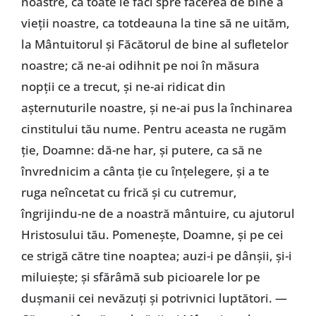
noastre, că toate le faci spre facerea de bine a
vieții noastre, ca totdeauna la tine să ne uităm,
la Mântuitorul și Făcătorul de bine al sufletelor
noastre; că ne-ai odihnit pe noi în măsura
nopții ce a trecut, și ne-ai ridicat din
așternuturile noastre, și ne-ai pus la închinarea
cinstitului tău nume. Pentru aceasta ne rugăm
ție, Doamne: dă-ne har, și putere, ca să ne
învrednicim a cânta ție cu înțelegere, și a te
ruga neîncetat cu frică și cu cutremur,
îngrijindu-ne de a noastră mântuire, cu ajutorul
Hristosului tău. Pomenește, Doamne, și pe cei
ce strigă către tine noaptea; auzi-i pe dânșii, și-i
miluiește; și sfărâmă sub picioarele lor pe
dușmanii cei nevăzuți și potrivnici luptători. —