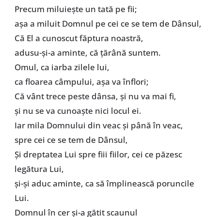
Precum miluiește un tată pe fii;
așa a miluit Domnul pe cei ce se tem de Dânsul,
Că El a cunoscut făptura noastră,
adusu-și-a aminte, că țărână suntem.
Omul, ca iarba zilele lui,
ca floarea câmpului, așa va înflori;
Că vânt trece peste dânsa, și nu va mai fi,
și nu se va cunoaște nici locul ei.
Iar mila Domnului din veac și până în veac,
spre cei ce se tem de Dânsul,
Și dreptatea Lui spre fiii fiilor, cei ce păzesc
legătura Lui,
și-și aduc aminte, ca să împlinească poruncile
Lui.
Domnul în cer și-a gătit scaunul