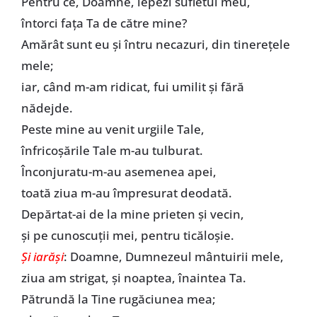
Pentru ce, Doamne, lepezi sufletul meu,
întorci fața Ta de către mine?
Amărât sunt eu și întru necazuri, din tinerețele
mele;
iar, când m-am ridicat, fui umilit și fără
nădejde.
Peste mine au venit urgiile Tale,
înfricoșările Tale m-au tulburat.
Înconjuratu-m-au asemenea apei,
toată ziua m-au împresurat deodată.
Depărtat-ai de la mine prieten și vecin,
și pe cunoscuții mei, pentru ticăloșie.
Și iarăși
: Doamne, Dumnezeul mântuirii mele,
ziua am strigat, și noaptea, înaintea Ta.
Pătrundă la Tine rugăciunea mea;