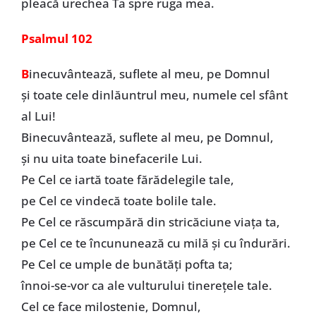
pleacă urechea Ta spre ruga mea.
Psalmul 102
B
inecuvântează, suflete al meu, pe Domnul
și toate cele dinlăuntrul meu, numele cel sfânt
al Lui!
Binecuvântează, suflete al meu, pe Domnul,
și nu uita toate binefacerile Lui.
Pe Cel ce iartă toate fărădelegile tale,
pe Cel ce vindecă toate bolile tale.
Pe Cel ce răscumpără din stricăciune viața ta,
pe Cel ce te încununează cu milă și cu îndurări.
Pe Cel ce umple de bunătăți pofta ta;
înnoi-se-vor ca ale vulturului tinerețele tale.
Cel ce face milostenie, Domnul,