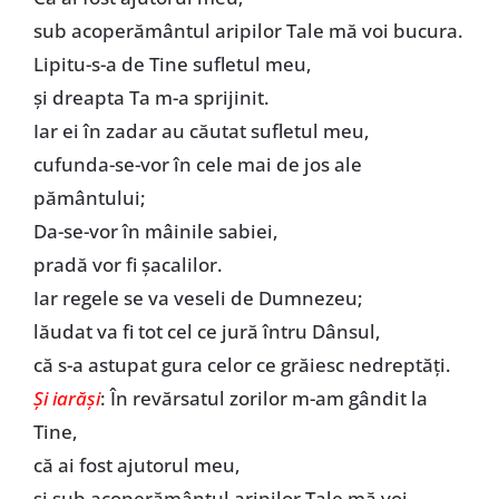
sub acoperământul aripilor Tale mă voi bucura.
Lipitu-s-a de Tine sufletul meu,
şi dreapta Ta m-a sprijinit.
Iar ei în zadar au căutat sufletul meu,
cufunda-se-vor în cele mai de jos ale
pământului;
Da-se-vor în mâinile sabiei,
pradă vor fi şacalilor.
Iar regele se va veseli de Dumnezeu;
lăudat va fi tot cel ce jură întru Dânsul,
că s-a astupat gura celor ce grăiesc nedreptăţi.
Şi iarăşi
: În revărsatul zorilor m-am gândit la
Tine,
că ai fost ajutorul meu,
şi sub acoperământul aripilor Tale mă voi