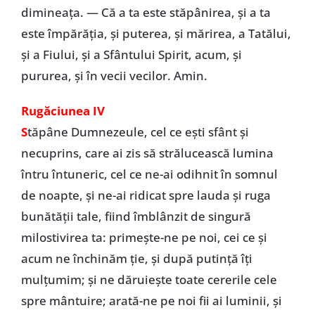
dimineaţa. — Că a ta este stăpânirea, şi a ta
este împărăţia, şi puterea, şi mărirea, a Tatălui,
şi a Fiului, şi a Sfântului Spirit, acum, şi
pururea, şi în vecii vecilor. Amin.
Rugăciunea IV
S
tăpâne Dumnezeule, cel ce eşti sfânt şi
necuprins, care ai zis să strălucească lumina
întru întuneric, cel ce ne-ai odihnit în somnul
de noapte, şi ne-ai ridicat spre lauda şi ruga
bunătăţii tale, fiind îmblânzit de singură
milostivirea ta: primeşte-ne pe noi, cei ce şi
acum ne închinăm ţie, şi după putinţă îţi
mulţumim; şi ne dăruieşte toate cererile cele
spre mântuire; arată-ne pe noi fii ai luminii, şi