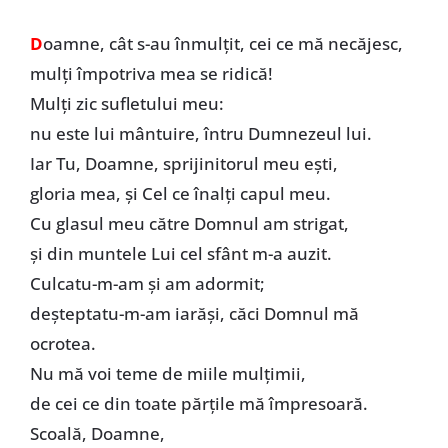
D
oamne, cât s-au înmulţit, cei ce mă necăjesc,
mulţi împotriva mea se ridică!
Mulţi zic sufletului meu:
nu este lui mântuire, întru Dumnezeul lui.
Iar Tu, Doamne, sprijinitorul meu eşti,
gloria mea, şi Cel ce înalţi capul meu.
Cu glasul meu către Domnul am strigat,
şi din muntele Lui cel sfânt m-a auzit.
Culcatu-m-am şi am adormit;
deşteptatu-m-am iarăşi, căci Domnul mă
ocrotea.
Nu mă voi teme de miile mulţimii,
de cei ce din toate părţile mă împresoară.
Scoală, Doamne,