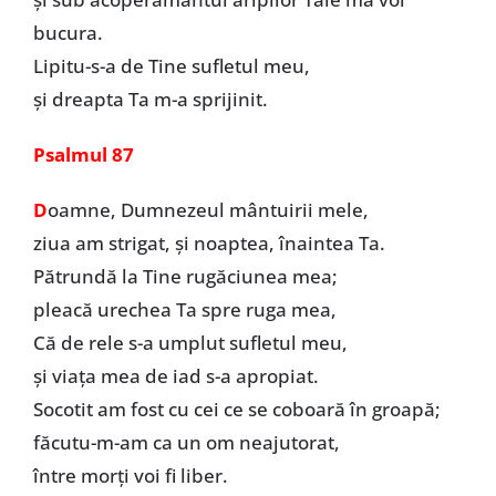
bucura.
Lipitu-s-a de Tine sufletul meu,
şi dreapta Ta m-a sprijinit.
Psalmul 87
D
oamne, Dumnezeul mântuirii mele,
ziua am strigat, şi noaptea, înaintea Ta.
Pătrundă la Tine rugăciunea mea;
pleacă urechea Ta spre ruga mea,
Că de rele s-a umplut sufletul meu,
şi viaţa mea de iad s-a apropiat.
Socotit am fost cu cei ce se coboară în groapă;
făcutu-m-am ca un om neajutorat,
între morţi voi fi liber.