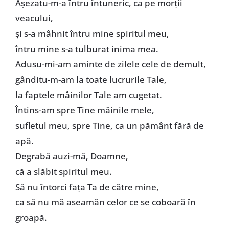
Aşezatu-m-a întru întuneric, ca pe morţii
veacului,
și s-a mâhnit întru mine spiritul meu,
întru mine s-a tulburat inima mea.
Adusu-mi-am aminte de zilele cele de demult,
gânditu-m-am la toate lucrurile Tale,
la faptele mâinilor Tale am cugetat.
Întins-am spre Tine mâinile mele,
sufletul meu, spre Tine, ca un pământ fără de
apă.
Degrabă auzi-mă, Doamne,
că a slăbit spiritul meu.
Să nu întorci faţa Ta de către mine,
ca să nu mă aseamăn celor ce se coboară în
groapă.