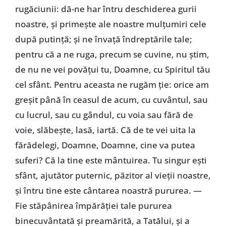
rugăciunii: dă-ne har întru deschiderea gurii
noastre, şi primeşte ale noastre mulţumiri cele
după putinţă; şi ne învaţă îndreptările tale;
pentru că a ne ruga, precum se cuvine, nu ştim,
de nu ne vei povăţui tu, Doamne, cu Spiritul tău
cel sfânt. Pentru aceasta ne rugăm ţie: orice am
greşit până în ceasul de acum, cu cuvântul, sau
cu lucrul, sau cu gândul, cu voia sau fără de
voie, slăbeşte, lasă, iartă. Că de te vei uita la
fărădelegi, Doamne, Doamne, cine va putea
suferi? Că la tine este mântuirea. Tu singur eşti
sfânt, ajutător puternic, păzitor al vieţii noastre,
şi întru tine este cântarea noastră pururea. —
Fie stăpânirea împărăţiei tale pururea
binecuvântată şi preamărită, a Tatălui, şi a