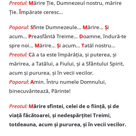
Preotul:
M
ărire Ție, Dumnezeul nostru, mărire
Ție.
Î
mpărate ceresc…
Poporul
:
S
finte Dumnezeule…
M
ărire…
Ș
i
acum…
P
reasfântă Treime…
D
oamne, îndură-te
spre noi…
M
ărire…
Ș
i acum…
T
atăl nostru…
Preotul:
C
ă a ta este împărăția, și puterea, și
mărirea, a Tatălui, a Fiului, și a Sfântului Spirit,
acum și pururea, și în vecii vecilor.
Poporul
:
A
min. Întru numele Domnului,
binecuvântează, Părinte!
Preotul:
M
ărire sfintei, celei de o fiinţă, şi de
viaţă făcătoarei, şi nedespărţitei Treimi,
totdeauna, acum şi pururea, şi în vecii vecilor.