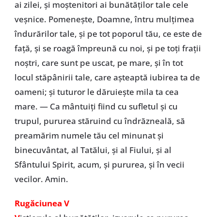
ai zilei, şi moştenitori ai bunătăţilor tale cele
veşnice. Pomeneşte, Doamne, întru mulţimea
îndurărilor tale, şi pe tot poporul tău, ce este de
faţă, şi se roagă împreună cu noi, şi pe toţi fraţii
noştri, care sunt pe uscat, pe mare, şi în tot
locul stăpânirii tale, care aşteaptă iubirea ta de
oameni; şi tuturor le dăruieşte mila ta cea
mare. — Ca mântuiţi fiind cu sufletul şi cu
trupul, pururea stăruind cu îndrăzneală, să
preamărim numele tău cel minunat şi
binecuvântat, al Tatălui, şi al Fiului, şi al
Sfântului Spirit, acum, şi pururea, şi în vecii
vecilor. Amin.
Rugăciunea V