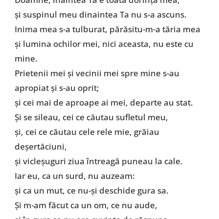
şi suspinul meu dinaintea Ta nu s-a ascuns.
Inima mea s-a tulburat, părăsitu-m-a tăria mea
şi lumina ochilor mei, nici aceasta, nu este cu
mine.
Prietenii mei şi vecinii mei spre mine s-au
apropiat şi s-au oprit;
şi cei mai de aproape ai mei, departe au stat.
Şi se sileau, cei ce căutau sufletul meu,
şi, cei ce căutau cele rele mie, grăiau
deşertăciuni,
şi vicleşuguri ziua întreagă puneau la cale.
Iar eu, ca un surd, nu auzeam:
şi ca un mut, ce nu-şi deschide gura sa.
Şi m-am făcut ca un om, ce nu aude,