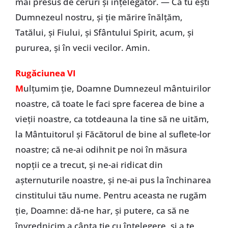
mai presus de ceruri şi înţelegător. — Că tu eşti
Dumnezeul nostru, şi ţie mărire înălţăm,
Tatălui, şi Fiului, şi Sfântului Spirit, acum, şi
pururea, şi în vecii vecilor. Amin.
Rugăciunea VI
M
ulţumim ţie, Doamne Dumnezeul mântuirilor
noastre, că toate le faci spre facerea de bine a
vieţii noastre, ca totdeauna la tine să ne uităm,
la Mântuitorul şi Făcătorul de bine al suflete-lor
noastre; că ne-ai odihnit pe noi în măsura
nopţii ce a trecut, şi ne-ai ridicat din
aşternuturile noastre, şi ne-ai pus la închinarea
cinstitului tău nume. Pentru aceasta ne rugăm
ţie, Doamne: dă-ne har, şi putere, ca să ne
învrednicim a cânta ţie cu înţelegere, şi a te