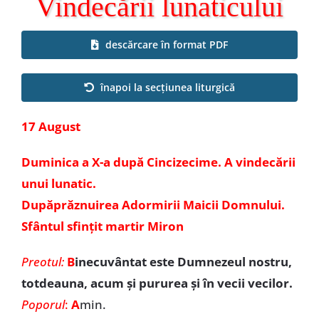
Vindecării lunaticului
Special
descărcare în format PDF
înapoi la secțiunea liturgică
17 August
Duminica a X-a după Cincizecime. A vindecării
unui lunatic.
Dupăprăznuirea Adormirii Maicii Domnului.
Sfântul sfințit martir Miron
Preotul:
B
inecuvântat este Dumnezeul nostru,
totdeauna, acum și pururea și în vecii vecilor.
Poporul
:
A
min.