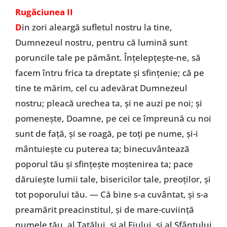
Rugăciunea II
D
in zori aleargă sufletul nostru la tine,
Dumnezeul nostru, pentru că lumină sunt
poruncile tale pe pământ. Înţelepţeşte-ne, să
facem întru frica ta dreptate şi sfinţenie; că pe
tine te mărim, cel cu adevărat Dumnezeul
nostru; pleacă urechea ta, şi ne auzi pe noi; şi
pomeneşte, Doamne, pe cei ce împreună cu noi
sunt de faţă, şi se roagă, pe toţi pe nume, şi-i
mântuieşte cu puterea ta; binecuvântează
poporul tău şi sfinţeşte moştenirea ta; pace
dăruieşte lumii tale, bisericilor tale, preoţilor, şi
tot poporului tău. — Că bine s-a cuvântat, și s-a
preamărit preacinstitul, şi de mare-cuviinţă
numele tău, al Tatălui, şi al Fiului, şi al Sfântului