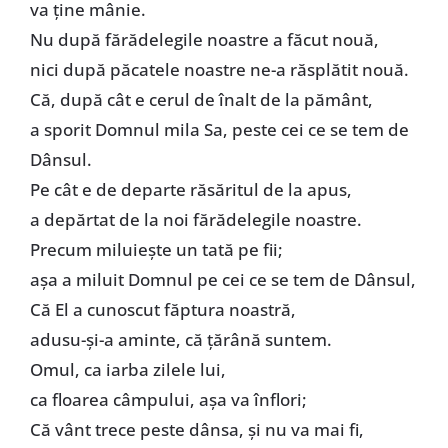
va ţine mânie.
Nu după fărădelegile noastre a făcut nouă,
nici după păcatele noastre ne-a răsplătit nouă.
Că, după cât e cerul de înalt de la pământ,
a sporit Domnul mila Sa, peste cei ce se tem de
Dânsul.
Pe cât e de departe răsăritul de la apus,
a depărtat de la noi fărădelegile noastre.
Precum miluieşte un tată pe fii;
aşa a miluit Domnul pe cei ce se tem de Dânsul,
Că El a cunoscut făptura noastră,
adusu-şi-a aminte, că ţărână suntem.
Omul, ca iarba zilele lui,
ca floarea câmpului, aşa va înflori;
Că vânt trece peste dânsa, şi nu va mai fi,