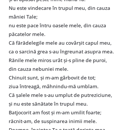
Nu este vindecare în trupul meu, din cauza
mâniei Tale;
nu este pace întru oasele mele, din cauza
păcatelor mele.
Că fărădelegile mele au covârşit capul meu,
ca o sarcină grea s-au îngreunat asupra mea.
Rănile mele miros urât şi-s pline de puroi,
din cauza nebuniei mele.
Chinuit sunt, şi m-am gârbovit de tot;
ziua întreagă, mâhnindu-mă umblam.
Că şalele mele s-au umplut de putreziciune,
şi nu este sănătate în trupul meu.
Batjocorit am fost şi m-am umilit foarte;
răcnit-am, de suspinarea inimii mele.
Doamne, înaintea Ta e toată dorinţa mea,