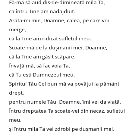
Fă-mă să aud dis-de-dimineaţă mila Ta,
că întru Tine am nădăjduit.
Arată-mi mie, Doamne, calea, pe care voi
merge,
că la Tine am ridicat sufletul meu.
Scoate-mă de la duşmanii mei, Doamne,
că la Tine am găsit scăpare.
Învaţă-mă, să fac voia Ta,
că Tu eşti Dumnezeul meu.
Spiritul Tău Cel bun mă va povăţui la pământ
drept,
pentru numele Tău, Doamne, îmi vei da viaţă.
Întru dreptatea Ta scoate-vei din necaz, sufletul
meu,
şi întru mila Ta vei zdrobi pe duşmanii mei.