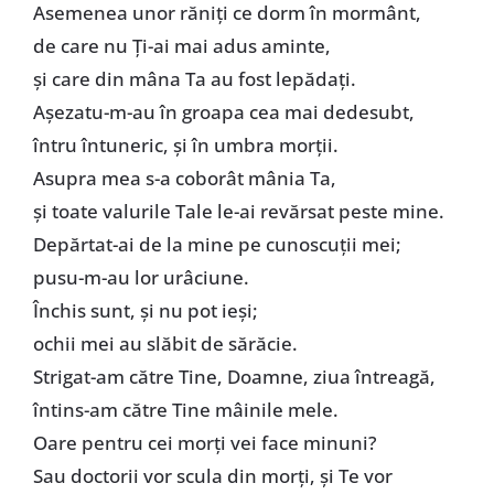
Asemenea unor răniţi ce dorm în mormânt,
de care nu Ți-ai mai adus aminte,
şi care din mâna Ta au fost lepădaţi.
Aşezatu-m-au în groapa cea mai dedesubt,
întru întuneric, şi în umbra morţii.
Asupra mea s-a coborât mânia Ta,
şi toate valurile Tale le-ai revărsat peste mine.
Depărtat-ai de la mine pe cunoscuţii mei;
pusu-m-au lor urâciune.
Închis sunt, şi nu pot ieşi;
ochii mei au slăbit de sărăcie.
Strigat-am către Tine, Doamne, ziua întreagă,
întins-am către Tine mâinile mele.
Oare pentru cei morţi vei face minuni?
Sau doctorii vor scula din morţi, şi Te vor