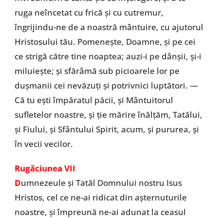
ruga neîncetat cu frică şi cu cutremur,
îngrijindu-ne de a noastră mântuire, cu ajutorul
Hristosului tău. Pomeneşte, Doamne, şi pe cei
ce strigă către tine noaptea; auzi-i pe dânşii, şi-i
miluieşte; şi sfărâmă sub picioarele lor pe
duşmanii cei nevăzuţi şi potrivnici luptători. —
Că tu eşti împăratul păcii, şi Mântuitorul
sufletelor noastre, şi ţie mărire înălţăm, Tatălui,
şi Fiului, şi Sfântului Spirit, acum, şi pururea, şi
în vecii vecilor.
Rugăciunea VII
D
umnezeule şi Tatăl Domnului nostru Isus
Hristos, cel ce ne-ai ridicat din aşternuturile
noastre, şi împreună ne-ai adunat la ceasul