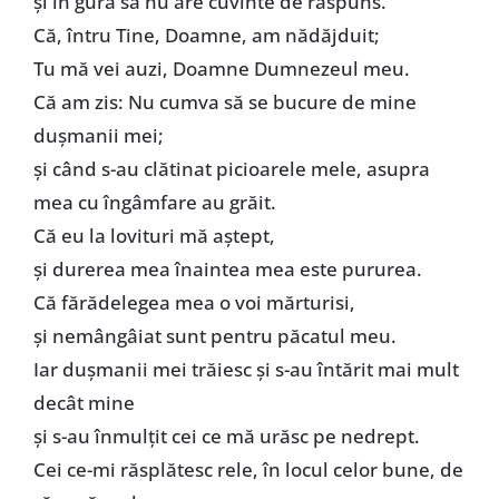
şi în gura sa nu are cuvinte de răspuns.
Că, întru Tine, Doamne, am nădăjduit;
Tu mă vei auzi, Doamne Dumnezeul meu.
Că am zis: Nu cumva să se bucure de mine
duşmanii mei;
şi când s-au clătinat picioarele mele, asupra
mea cu îngâmfare au grăit.
Că eu la lovituri mă aştept,
şi durerea mea înaintea mea este pururea.
Că fărădelegea mea o voi mărturisi,
şi nemângâiat sunt pentru păcatul meu.
Iar duşmanii mei trăiesc şi s-au întărit mai mult
decât mine
şi s-au înmulţit cei ce mă urăsc pe nedrept.
Cei ce-mi răsplătesc rele, în locul celor bune, de