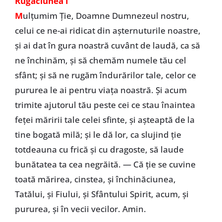
Rugăciunea I
M
ulţumim Ție, Doamne Dumnezeul nostru,
celui ce ne-ai ridicat din aşternuturile noastre,
şi ai dat în gura noastră cuvânt de laudă, ca să
ne închinăm, şi să chemăm numele tău cel
sfânt; şi să ne rugăm îndurărilor tale, celor ce
pururea le ai pentru viaţa noastră. Şi acum
trimite ajutorul tău peste cei ce stau înaintea
feţei măririi tale celei sfinte, şi aşteaptă de la
tine bogată milă; şi le dă lor, ca slujind ţie
totdeauna cu frică şi cu dragoste, să laude
bunătatea ta cea negrăită. — Că ţie se cuvine
toată mărirea, cinstea, şi închinăciunea,
Tatălui, şi Fiului, şi Sfântului Spirit, acum, şi
pururea, şi în vecii vecilor. Amin.