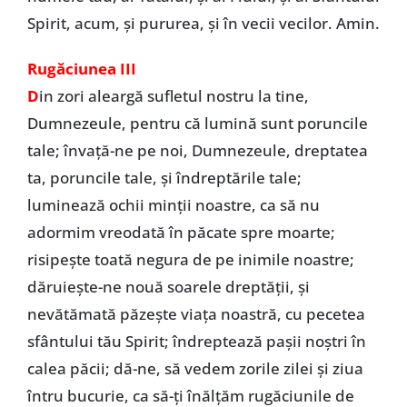
Spirit, acum, şi pururea, şi în vecii vecilor. Amin.
Rugăciunea III
D
in zori aleargă sufletul nostru la tine,
Dumnezeule, pentru că lumină sunt poruncile
tale; învaţă-ne pe noi, Dumnezeule, dreptatea
ta, poruncile tale, şi îndreptările tale;
luminează ochii minţii noastre, ca să nu
adormim vreodată în păcate spre moarte;
risipeşte toată negura de pe inimile noastre;
dăruieşte-ne nouă soarele dreptăţii, şi
nevătămată păzeşte viaţa noastră, cu pecetea
sfântului tău Spirit; îndreptează paşii noştri în
calea păcii; dă-ne, să vedem zorile zilei şi ziua
întru bucurie, ca să-ţi înălţăm rugăciunile de