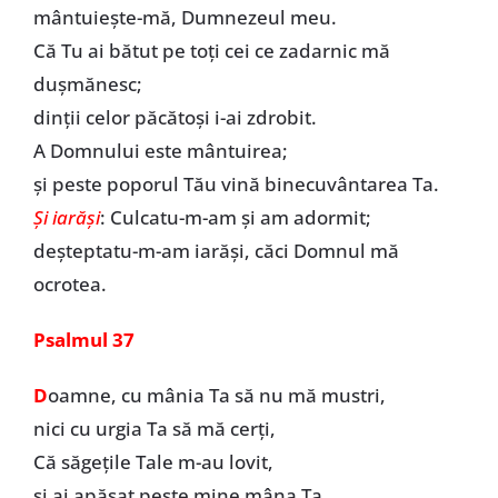
mântuieşte-mă, Dumnezeul meu.
Că Tu ai bătut pe toţi cei ce zadarnic mă
duşmănesc;
dinţii celor păcătoşi i-ai zdrobit.
A Domnului este mântuirea;
şi peste poporul Tău vină binecuvântarea Ta.
Şi iarăşi
: Culcatu-m-am şi am adormit;
deşteptatu-m-am iarăşi, căci Domnul mă
ocrotea.
Psalmul 37
D
oamne, cu mânia Ta să nu mă mustri,
nici cu urgia Ta să mă cerţi,
Că săgeţile Tale m-au lovit,
şi ai apăsat peste mine mâna Ta.