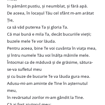
în pământ pustiu, şi neumblat, şi fără apă.
De aceea, în locașul Tău cel sfânt m-am arătat
Ție,
ca să văd puterea Ta şi gloria Ta.
Că mai bună e mila Ta, decât bucuriile vieţii;
buzele mele Te vor lăuda.
Pentru aceea, bine Te voi cuvânta în viaţa mea,
şi întru numele Tău voi înălţa mâinile mele.
Întocmai ca de măduvă şi de grăsime, sătura-
se-va sufletul meu
şi cu buze de bucurie Te va lăuda gura mea.
Adusu-mi-am aminte de Tine în aşternutul
meu,
în revărsatul zorilor m-am gândit la Tine.
Că ai fost ajutorul meu;