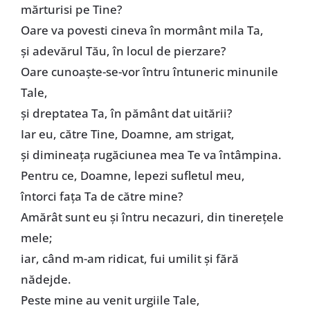
mărturisi pe Tine?
Oare va povesti cineva în mormânt mila Ta,
şi adevărul Tău, în locul de pierzare?
Oare cunoaşte-se-vor întru întuneric minunile
Tale,
şi dreptatea Ta, în pământ dat uitării?
Iar eu, către Tine, Doamne, am strigat,
şi dimineaţa rugăciunea mea Te va întâmpina.
Pentru ce, Doamne, lepezi sufletul meu,
întorci faţa Ta de către mine?
Amărât sunt eu şi întru necazuri, din tinereţele
mele;
iar, când m-am ridicat, fui umilit şi fără
nădejde.
Peste mine au venit urgiile Tale,