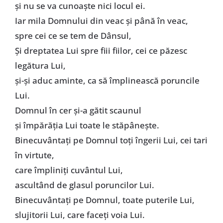
şi nu se va cunoaşte nici locul ei.
Iar mila Domnului din veac şi până în veac,
spre cei ce se tem de Dânsul,
Şi dreptatea Lui spre fiii fiilor, cei ce păzesc
legătura Lui,
şi-şi aduc aminte, ca să împlinească poruncile
Lui.
Domnul în cer şi-a gătit scaunul
şi împărăţia Lui toate le stăpâneşte.
Binecuvântaţi pe Domnul toţi îngerii Lui, cei tari
în virtute,
care împliniţi cuvântul Lui,
ascultând de glasul poruncilor Lui.
Binecuvântaţi pe Domnul, toate puterile Lui,
slujitorii Lui, care faceţi voia Lui.