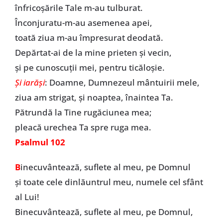
înfricoşările Tale m-au tulburat.
Înconjuratu-m-au asemenea apei,
toată ziua m-au împresurat deodată.
Depărtat-ai de la mine prieten şi vecin,
şi pe cunoscuţii mei, pentru ticăloşie.
Şi iarăşi
: Doamne, Dumnezeul mântuirii mele,
ziua am strigat, şi noaptea, înaintea Ta.
Pătrundă la Tine rugăciunea mea;
pleacă urechea Ta spre ruga mea.
Psalmul 102
B
inecuvântează, suflete al meu, pe Domnul
şi toate cele dinlăuntrul meu, numele cel sfânt
al Lui!
Binecuvântează, suflete al meu, pe Domnul,