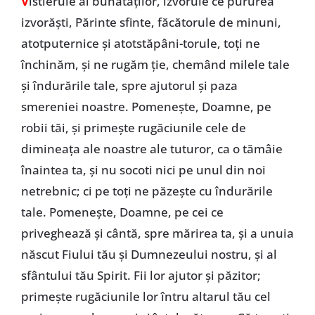
V
istierule al bunătăţilor, izvorule ce pururea
izvorăşti, Părinte sfinte, făcătorule de minuni,
atotputernice şi atotstăpâni-torule, toţi ne
închinăm, şi ne rugăm ţie, chemând milele tale
şi îndurările tale, spre ajutorul şi paza
smereniei noastre. Pomeneşte, Doamne, pe
robii tăi, şi primeşte rugăciunile cele de
dimineaţa ale noastre ale tuturor, ca o tămâie
înaintea ta, şi nu socoti nici pe unul din noi
netrebnic; ci pe toţi ne păzeşte cu îndurările
tale. Pomeneşte, Doamne, pe cei ce
priveghează şi cântă, spre mărirea ta, şi a unuia
născut Fiului tău şi Dumnezeului nostru, şi al
sfântului tău Spirit. Fii lor ajutor şi păzitor;
primeşte rugăciunile lor întru altarul tău cel