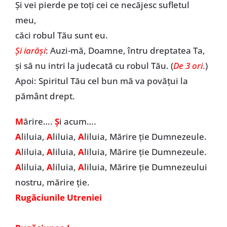
Şi vei pierde pe toţi cei ce necăjesc sufletul
meu,
căci robul Tău sunt eu.
Şi iarăşi
: Auzi-mă, Doamne, întru dreptatea Ta,
şi să nu intri la judecată cu robul Tău. (
De 3 ori
.
)
Apoi: Spiritul Tău cel bun mă va povăţui la
pământ drept.
M
ărire….
Ș
i acum….
A
liluia,
A
liluia,
A
liluia, Mărire ție Dumnezeule.
A
liluia,
A
liluia,
A
liluia, Mărire ție Dumnezeule.
A
liluia,
A
liluia,
A
liluia, Mărire ție Dumnezeului
nostru, mărire ție.
Rugăciunile Utreniei