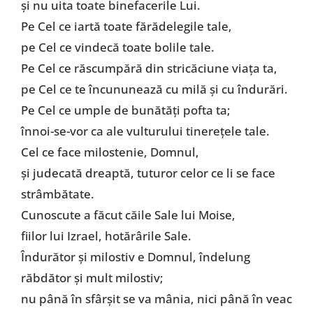
şi nu uita toate binefacerile Lui.
Pe Cel ce iartă toate fărădelegile tale,
pe Cel ce vindecă toate bolile tale.
Pe Cel ce răscumpără din stricăciune viaţa ta,
pe Cel ce te încununează cu milă şi cu îndurări.
Pe Cel ce umple de bunătăţi pofta ta;
înnoi-se-vor ca ale vulturului tinereţele tale.
Cel ce face milostenie, Domnul,
şi judecată dreaptă, tuturor celor ce li se face
strâmbătate.
Cunoscute a făcut căile Sale lui Moise,
fiilor lui Izrael, hotărârile Sale.
Îndurător şi milostiv e Domnul, îndelung
răbdător şi mult milostiv;
nu până în sfârşit se va mânia, nici până în veac