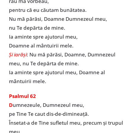
rău mă vorbeau,
pentru că eu căutam bunătatea.
Nu mă părăsi, Doamne Dumnezeul meu,
nu Te depărta de mine.
Ia aminte spre ajutorul meu,
Doamne al mântuirii mele.
Şi iarăşi
: Nu mă părăsi, Doamne, Dumnezeul
meu, nu Te depărta de mine.
Ia aminte spre ajutorul meu, Doamne al
mântuirii mele.
Psalmul 62
D
umnezeule, Dumnezeul meu,
pe Tine Te caut dis-de-dimineață.
Însetat-a de Tine sufletul meu, precum şi trupul
meu,