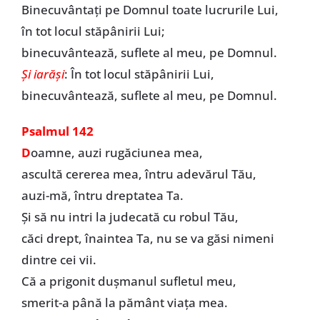
Binecuvântaţi pe Domnul toate lucrurile Lui,
în tot locul stăpânirii Lui;
binecuvântează, suflete al meu, pe Domnul.
Şi iarăși
: În tot locul stăpânirii Lui,
binecuvântează, suflete al meu, pe Domnul.
Psalmul 142
D
oamne, auzi rugăciunea mea,
ascultă cererea mea, întru adevărul Tău,
auzi-mă, întru dreptatea Ta.
Şi să nu intri la judecată cu robul Tău,
căci drept, înaintea Ta, nu se va găsi nimeni
dintre cei vii.
Că a prigonit duşmanul sufletul meu,
smerit-a până la pământ viaţa mea.