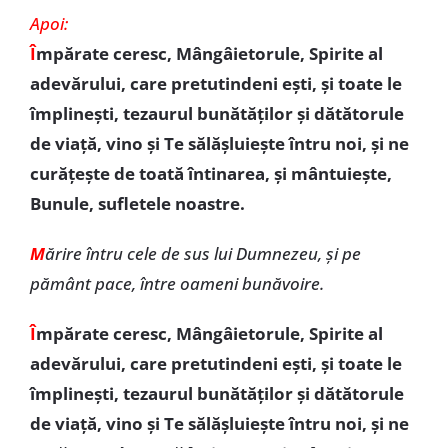
Apoi:
Î
mpărate ceresc, Mângâietorule, Spirite al
adevărului, care pretutindeni eşti, şi toate le
împlineşti, tezaurul bunătăţilor şi dătătorule
de viaţă, vino şi Te sălășluiește întru noi, și ne
curăţeşte de toată întinarea, şi mântuieşte,
Bunule, sufletele noastre.
M
ărire întru cele de sus lui Dumnezeu, şi pe
pământ pace, între oameni bunăvoire.
Î
mpărate ceresc, Mângâietorule, Spirite al
adevărului, care pretutindeni eşti, şi toate le
împlineşti, tezaurul bunătăţilor şi dătătorule
de viaţă, vino şi Te sălășluiește întru noi, și ne