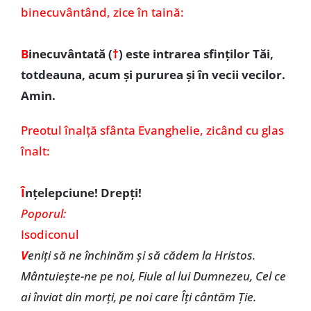
binecuvântând, zice în taină:
B
inecuvântată (
†
)
este intrarea sfinţilor Tăi,
totdeauna, acum şi pururea şi în vecii vecilor.
Amin.
Preotul înalţă sfânta Evanghelie, zicând cu glas
înalt:
Î
nţelepciune! Drepţi!
Poporul:
Isodiconul
V
eniţi să ne închinăm şi să cădem la Hristos.
Mântuieşte-ne pe noi, Fiule al lui Dumnezeu, Cel ce
ai înviat din morţi, pe noi care Îţi cântăm Ţie.