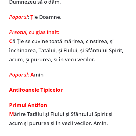
Dumnezeu să o dăm.
Poporul
:
Ț
ie Doamne.
Preotul
, cu glas înalt:
C
ă Ție se cuvine toată mărirea, cinstirea, și
închinarea, Tatălui, și Fiului, și Sfântului Spirit,
acum, și pururea, și în vecii vecilor.
Poporul
:
A
min
Antifoanele Tipicelor
Primul Antifon
M
ărire Tatălui şi Fiului şi Sfântului Spirit și
acum și pururea și în vecii vecilor. Amin.