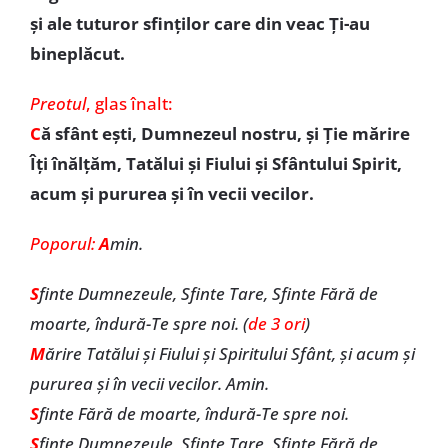
şi ale tuturor sfinţilor care din veac Ţi-au
bineplăcut.
Preotul
, glas înalt:
C
ă sfânt eşti, Dumnezeul nostru, şi Ţie mărire
Îţi înălţăm, Tatălui şi Fiului şi Sfântului Spirit,
acum şi pururea și în vecii vecilor.
Poporul:
A
min.
S
finte Dumnezeule, Sfinte Tare, Sfinte Fără de
moarte, îndură-Te spre noi. (
de 3 ori
)
M
ărire Tatălui şi Fiului şi Spiritului Sfânt, şi acum şi
pururea şi în vecii vecilor. Amin.
S
finte Fără de moarte, îndură-Te spre noi.
S
finte Dumnezeule, Sfinte Tare, Sfinte Fără de