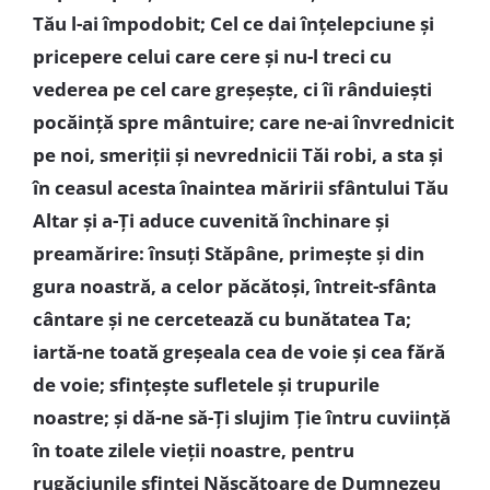
Tău l-ai împodobit; Cel ce dai înţelepciune şi
pricepere celui care cere şi nu-l treci cu
vederea pe cel care greşeşte, ci îi rânduieşti
pocăinţă spre mântuire; care ne-ai învrednicit
pe noi, smeriţii şi nevrednicii Tăi robi, a sta şi
în ceasul acesta înaintea măririi sfântului Tău
Altar şi a-Ţi aduce cuvenită închinare şi
preamărire: însuţi Stăpâne, primeşte şi din
gura noastră, a celor păcătoşi, întreit-sfânta
cântare şi ne cercetează cu bunătatea Ta;
iartă-ne toată greşeala cea de voie şi cea fără
de voie; sfinţeşte sufletele şi trupurile
noastre; şi dă-ne să-Ţi slujim Ţie întru cuviinţă
în toate zilele vieţii noastre, pentru
rugăciunile sfintei Născătoare de Dumnezeu