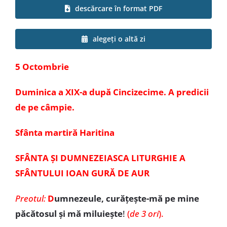
descărcare în format PDF
Special
alegeți o altă zi
5 Octombrie
Duminica a XIX-a după Cincizecime. A predicii
de pe câmpie.
Sfânta martiră Haritina
SFÂNTA ȘI DUMNEZEIASCA LITURGHIE A
SFÂNTULUI IOAN GURĂ DE AUR
Preotul:
D
umnezeule, curățește-mă pe mine
păcătosul și mă miluiește
!
(
de 3 ori
).