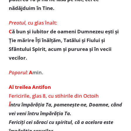
nădăjduim în Tine.
Preotul
,
cu glas înalt:
C
ă bun şi iubitor de oameni Dumnezeu eşti şi
Ţie mărire Îţi înălţăm, Tatălui şi Fiului şi
Sfântului Spirit, acum şi pururea şi în vecii
vecilor.
Poporul:
A
min.
Al treilea Antifon
Fericirile, glas 8, cu stihirile din Octoih
Î
ntru împărăţia Ta, pomeneşte-ne, Doamne, când
vei veni întru împărăţia Ta.
Fericiţi cei săraci cu spiritul, că a acelora este
împărăţia cerurilor.