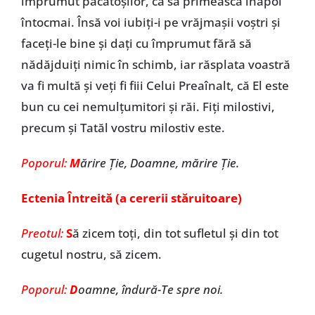
împrumut păcătoșilor, ca să primească înapoi
întocmai. Însă voi iubiți-i pe vrăjmașii voștri și
faceți-le bine și dați cu împrumut fără să
nădăjduiți nimic în schimb, iar răsplata voastră
va fi multă și veți fi fiii Celui Preaînalt, că El este
bun cu cei nemulțumitori și răi. Fiți milostivi,
precum și Tatăl vostru milostiv este.
Poporul:
M
ărire Ţie, Doamne, mărire Ţie.
Ectenia Întreită (a cererii stăruitoare)
Preotul:
S
ă zicem toţi, din tot sufletul şi din tot
cugetul nostru, să zicem.
Poporul:
D
oamne, îndură-Te spre noi.