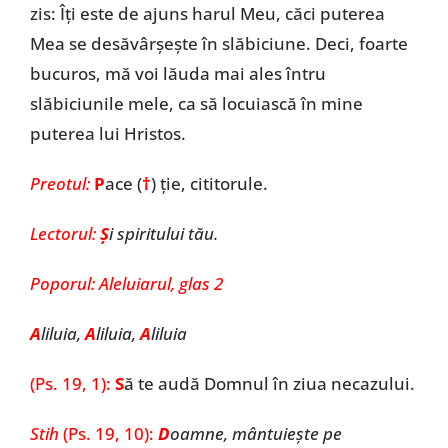
zis: Îți este de ajuns harul Meu, căci puterea
Mea se desăvârșește în slăbiciune. Deci, foarte
bucuros, mă voi lăuda mai ales întru
slăbiciunile mele, ca să locuiască în mine
puterea lui Hristos.
Preotul:
P
ace (
†
) ţie, cititorule.
Lectorul:
Ş
i spiritului tău.
Poporul:
Aleluiarul, glas 2
A
liluia,
A
liluia,
A
liluia
(Ps. 19, 1):
S
ă te audă Domnul în ziua necazului.
Stih
(Ps. 19, 10):
D
oamne, mântuiește pe