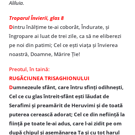
Aliluia.
Troparul Învierii, glas 8
D
intru înălţime te-ai coborât, Îndurate, și
îngropare ai luat de trei zile, ca să ne eliberezi
pe noi din patimi; Cel ce eşti viaţa şi învierea
noastră, Doamne, Mărire Ţie!
Preotul,
în taină:
RUGĂCIUNEA TRISAGHIONULUI
D
umnezeule sfânt, care întru sfinţi odihneşti,
Cel ce cu glas întreit-sfânt eşti lăudat de
Serafimi şi preamărit de Heruvimi şi de toată
puterea cerească adorat; Cel ce din nefiinţă la
fiinţă pe toate le-ai adus, care l-ai zidit pe om
după chipul şi asemănarea Ta şi cu tot harul