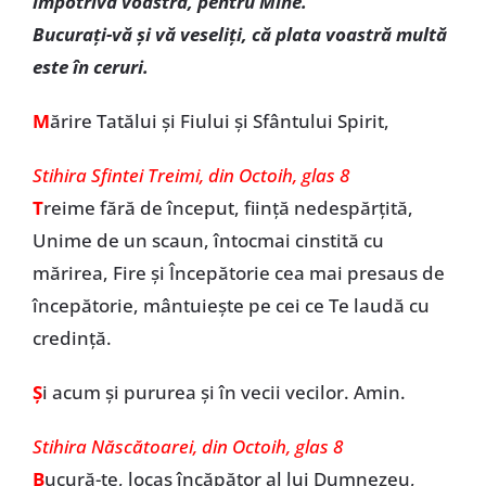
împotriva voastră, pentru Mine.
Bucuraţi-vă şi vă veseliţi, că plata voastră multă
este în ceruri.
M
ărire Tatălui și Fiului și Sfântului Spirit,
Stihira Sfintei Treimi, din Octoih, glas 8
T
reime fără de început, ființă nedespărțită,
Unime de un scaun, întocmai cinstită cu
mărirea, Fire și Începătorie cea mai presaus de
începătorie, mântuiește pe cei ce Te laudă cu
credință.
Ș
i acum și pururea și în vecii vecilor. Amin.
Stihira Născătoarei, din Octoih, glas 8
B
ucură-te, locaș încăpător al lui Dumnezeu,