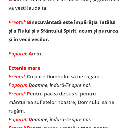
va vesti lauda ta.
Preotul:
B
inecuvântată este împărăția Tatălui
și a Fiului și a Sfântului Spirit, acum și pururea
și în vecii vecilor.
Poporul
:
A
min.
Ectenia mare
Preotul:
C
u pace Domnului să ne rugăm.
Poporul
:
D
oamne, îndură-Te spre noi.
Preotul:
P
entru pacea de sus și pentru
mântuirea sufletelor noastre, Domnului să ne
rugăm.
Poporul
:
D
oamne, îndură-Te spre noi
.
Preotul:
P
entru pacea a toată lumea, pentru