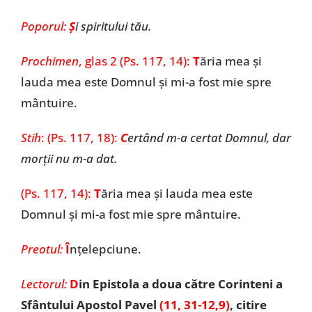
Poporul:
Ş
i spiritului tău.
Prochimen
,
glas 2 (Ps. 117, 14):
T
ăria mea și
lauda mea este Domnul și mi-a fost mie spre
mântuire.
Stih
: (Ps. 117, 18):
C
ertând m-a certat Domnul, dar
morții nu m-a dat.
(Ps. 117, 14):
T
ăria mea și lauda mea este
Domnul și mi-a fost mie spre mântuire.
Preotul:
Î
nţelepciune.
Lectorul:
D
in Epistola a doua către Corinteni a
Sfântului Apostol Pavel
(11, 31-12,9)
, citire