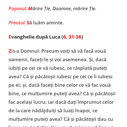
Poporul:
M
ărire Ţie, Doamne, mărire Ţie.
Preotul:
S
ă luăm aminte.
E
vanghelia după Luca (
6, 31-36
)
Z
is-a Domnul: Precum voiți să vă facă vouă
oamenii, faceți-le și voi asemenea. Și, dacă
iubiți pe cei ce vă iubesc, ce răsplată puteți
avea? Că și păcătoșii iubesc pe cei ce îi iubesc
pe ei; și, dacă faceți bine celor ce vă fac vouă
bine, ce mulțumire puteți avea? Că și păcătoșii
fac același lucru; iar dacă dați împrumut celor
de la care nădăjduiți să luați înapoi, ce
mulțumire puteți avea? Că și păcătoșii dau cu