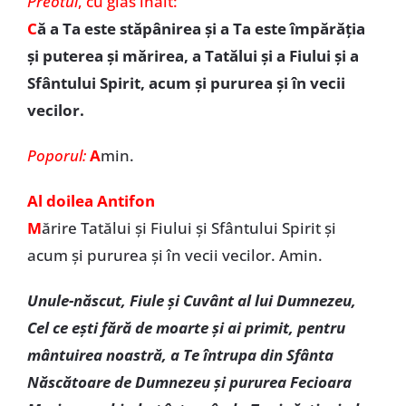
Preotul
,
cu glas înalt:
C
ă a Ta este stăpânirea şi a Ta este împărăţia
şi puterea şi mărirea, a Tatălui şi a Fiului şi a
Sfântului Spirit, acum şi pururea şi în vecii
vecilor.
Poporul:
A
min.
Al doilea Antifon
M
ărire Tatălui şi Fiului şi Sfântului Spirit și
acum și pururea și în vecii vecilor. Amin.
Unule-născut, Fiule şi Cuvânt al lui Dumnezeu,
Cel ce eşti fără de moarte şi ai primit, pentru
mântuirea noastră, a Te întrupa din Sfânta
Născătoare de Dumnezeu şi pururea Fecioara