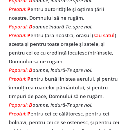
Poporul
:
D
oamne, îndură-Te spre noi
.
Preotul:
P
entru autoritățile și oștirea țării
noastre, Domnului să ne rugăm.
Poporul
:
D
oamne îndură-Te, spre noi
.
Preotul:
P
entru țara noastră, orașul (
sau satul
)
acesta și pentru toate orașele și satele, și
pentru cei ce cu credință locuiesc într-însele,
Domnului să ne rugăm.
Poporul
:
D
oamne, îndură-Te spre noi
.
Preotul:
P
entru bună liniștea aerului, și pentru
înmulțirea roadelor pământului, și pentru
timpuri de pace, Domnului să ne rugăm.
Poporul
:
D
oamne, îndură-Te spre noi
.
Preotul:
P
entru cei ce călătoresc, pentru cei
bolnavi, pentru cei ce se ostenesc, și pentru cei