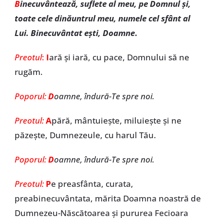
B
inecuvântează, suflete al meu, pe Domnul şi,
toate cele dinăuntrul meu, numele cel sfânt al
Lui. Binecuvântat eşti, Doamne
.
Preotul
:
I
ară şi iară, cu pace, Domnului să ne
rugăm.
Poporul:
D
oamne, îndură-Te spre noi.
Preotul:
A
pără, mântuieşte, miluieşte şi ne
păzeşte, Dumnezeule, cu harul Tău.
Poporul:
D
oamne, îndură-Te spre noi.
Preotul:
P
e preasfânta, curata,
preabinecuvântata, mărita Doamna noastră de
Dumnezeu-Născătoarea şi pururea Fecioara