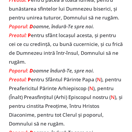
bunăstarea sfintelor lui Dumnezeu biserici, și
pentru unirea tuturor, Domnului să ne rugăm.
Poporul
:
D
oamne, îndură-Te spre noi
.
Preotul:
P
entru sfânt locașul acesta, și pentru
cei ce cu credință, cu bună cucernicie, și cu frică
de Dumnezeu intră într-însul, Domnului să ne
rugăm.
Poporul
:
D
oamne îndură-Te, spre noi
.
Preotul:
P
entru Sfântul Părinte Papa (
N
), pentru
Preafericitul Părinte Arhiepiscop (
N
), pentru
(Înalt) Preasfințitul (Arhi) Episcopul nostru (
N
), și
pentru cinstita Preoțime, întru Hristos
Diaconime, pentru tot Clerul și poporul,
Domnului să ne rugăm.