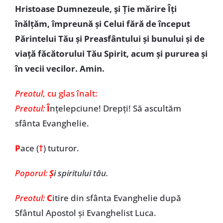
Hristoase Dumnezeule, şi Ţie mărire Îţi
înălţăm, împreună şi Celui fără de început
Părintelui Tău şi Preasfântului şi bunului şi de
viaţă făcătorului Tău Spirit, acum şi pururea şi
în vecii vecilor. Amin.
Preotul
, cu glas înalt:
Preotul:
Î
nţelepciune! Drepţi! Să ascultăm
sfânta Evanghelie.
P
ace (
†
) tuturor.
Poporul:
Ş
i spiritului tău.
Preotul:
C
itire din sfânta Evanghelie după
Sfântul Apostol și Evanghelist Luca.