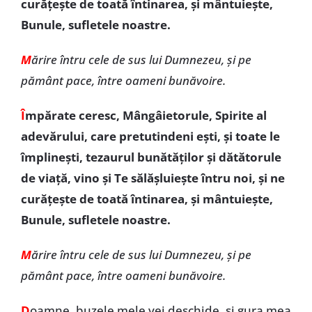
curăţeşte de toată întinarea, şi mântuieşte,
Bunule, sufletele noastre.
M
ărire întru cele de sus lui Dumnezeu, şi pe
pământ pace, între oameni bunăvoire.
Î
mpărate ceresc, Mângâietorule, Spirite al
adevărului, care pretutindeni eşti, şi toate le
împlineşti, tezaurul bunătăţilor şi dătătorule
de viaţă, vino şi Te sălășluiește întru noi, și ne
curăţeşte de toată întinarea, şi mântuieşte,
Bunule, sufletele noastre.
M
ărire întru cele de sus lui Dumnezeu, şi pe
pământ pace, între oameni bunăvoire.
D
oamne, buzele mele vei deschide, şi gura mea