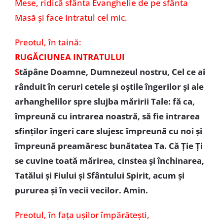
Mese, ridică sfânta Evanghelie de pe sfânta
Masă și face Intratul cel mic.
Preotul, în taină:
RUGĂCIUNEA INTRATULUI
S
tăpâne Doamne, Dumnezeul nostru, Cel ce ai
rânduit în ceruri cetele şi oştile îngerilor şi ale
arhanghelilor spre slujba măririi Tale: fă ca,
împreună cu intrarea noastră, să fie intrarea
sfinţilor îngeri care slujesc împreună cu noi şi
împreună preamăresc bunătatea Ta. Că Ţie Ţi
se cuvine toată mărirea, cinstea şi închinarea,
Tatălui şi Fiului şi Sfântului Spirit, acum şi
pururea şi în vecii vecilor. Amin.
Preotul,
în fața ușilor împărătești,