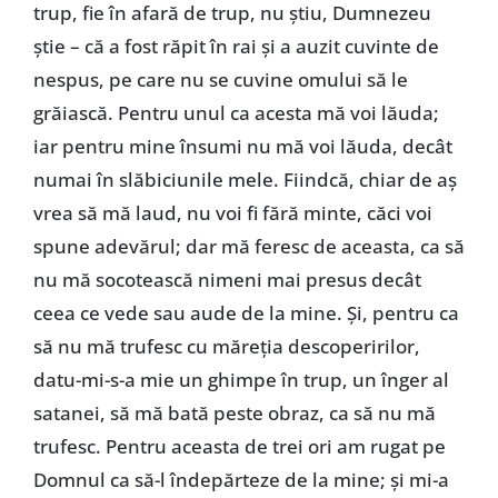
trup, fie în afară de trup, nu știu, Dumnezeu
știe – că a fost răpit în rai și a auzit cuvinte de
nespus, pe care nu se cuvine omului să le
grăiască. Pentru unul ca acesta mă voi lăuda;
iar pentru mine însumi nu mă voi lăuda, decât
numai în slăbiciunile mele. Fiindcă, chiar de aș
vrea să mă laud, nu voi fi fără minte, căci voi
spune adevărul; dar mă feresc de aceasta, ca să
nu mă socotească nimeni mai presus decât
ceea ce vede sau aude de la mine. Și, pentru ca
să nu mă trufesc cu măreția descoperirilor,
datu-mi-s-a mie un ghimpe în trup, un înger al
satanei, să mă bată peste obraz, ca să nu mă
trufesc. Pentru aceasta de trei ori am rugat pe
Domnul ca să-l îndepărteze de la mine; și mi-a