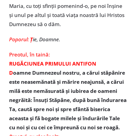
Maria, cu toţi sfinţii pomenind-o, pe noi înşine
şi unul pe altul şi toată viaţa noastră lui Hristos
Dumnezeu să o dăm.
Poporul:
Ţ
ie, Doamne.
Preotul,
în taină:
RUGĂCIUNEA PRIMULUI ANTIFON
D
oamne Dumnezeul nostru, a cărui stăpânire
este neasemănată şi mărire neajunsă, a cărui
milă este nemăsurată şi iubirea de oameni
negrăită: Însuţi Stăpâne, după bună îndurarea
Ta, caută spre noi şi spre sfântă biserica
aceasta şi fă bogate milele şi îndurările Tale
cu noi şi cu cei ce împreună cu noi se roagă.