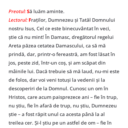
Preotul:
S
ă luăm aminte.
Lectorul:
F
raților, Dumnezeu și Tatăl Domnului
nostru Isus, Cel ce este binecuvântat în veci,
știe că nu mint! În Damasc, dregătorul regelui
Areta păzea cetatea Damascului, ca să mă
prindă, dar, printr-o fereastră, am fost lăsat în
jos, peste zid, într-un coș, și am scăpat din
mâinile lui. Dacă trebuie să mă laud, nu-mi este
de folos, dar voi veni totuși la vedenii și la
descoperiri de la Domnul. Cunosc un om în
Hristos, care acum paisprezece ani – fie în trup,
nu știu, fie în afară de trup, nu știu, Dumnezeu
știe – a fost răpit unul ca acesta până la al
treilea cer. Și-l știu pe un astfel de om – fie în