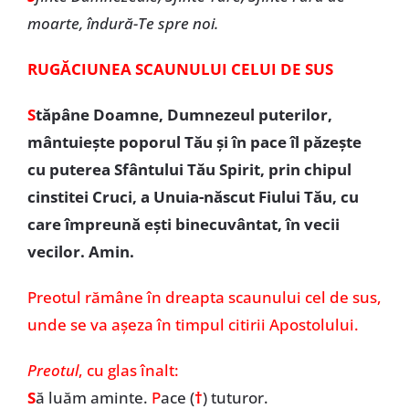
moarte, îndură-Te spre noi.
RUGĂCIUNEA SCAUNULUI CELUI DE SUS
S
tăpâne Doamne, Dumnezeul puterilor,
mântuiește poporul Tău și în pace îl păzește
cu puterea Sfântului Tău Spirit, prin chipul
cinstitei Cruci, a Unuia-născut Fiului Tău, cu
care împreună ești binecuvântat, în vecii
vecilor. Amin.
Preotul rămâne în dreapta scaunului cel de sus,
unde se va așeza în timpul citirii Apostolului.
Preotul
, cu glas înalt:
S
ă luăm aminte.
P
ace (
†
) tuturor.