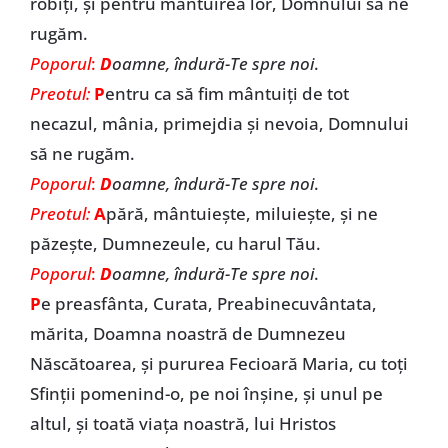
robiți, și pentru mântuirea lor, Domnului să ne
rugăm.
Poporul
:
D
oamne, îndură-Te spre noi
.
Preotul:
P
entru ca să fim mântuiți de tot
necazul, mânia, primejdia și nevoia, Domnului
să ne rugăm.
Poporul
:
D
oamne, îndură-Te spre noi
.
Preotul:
A
pără, mântuiește, miluiește, și ne
păzește, Dumnezeule, cu harul Tău.
Poporul
:
D
oamne, îndură-Te spre noi
.
P
e preasfânta, Curata, Preabinecuvântata,
mărita, Doamna noastră de Dumnezeu
Născătoarea, și pururea Fecioară Maria, cu toți
Sfinții pomenind-o, pe noi înșine, și unul pe
altul, și toată viața noastră, lui Hristos