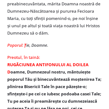
preabinecuvântata, mărita Doamna noastră de
Dumnezeu-Născătoarea şi pururea Fecioara
Maria, cu toţi sfinţii pomenind-o, pe noi înşine
şi unul pe altul şi toată viaţa noastră lui Hristos
Dumnezeu să o dăm.
Poporul:
Ţ
ie, Doamne.
Preotul,
în taină:
RUGĂCIUNEA ANTIFONULUI AL DOILEA
D
oamne, Dumnezeul nostru, mântuieşte
poporul Tău şi binecuvântează moştenirea Ta;
plinirea Bisericii Tale în pace păzeşte-o;
sfinţeşte-i pe cei ce iubesc podoaba casei Tale;
Tu pe aceia îi preamăreşte cu dumnezeiască
puterea Ta şi nu ne lăsa pe noi, cei ce