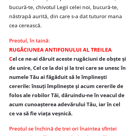
bucură-te, chivotul Legii celei noi, bucură-te,
năstrapă aurită, din care s-a dat tuturor mana
cea cerească.
Preotul, în taină:
RUGĂCIUNEA ANTIFONULUI AL TREILEA
C
el ce ne-ai dăruit aceste rugăciuni de obşte şi
de unire, Cel ce la doi şi la trei care se unesc în
numele Tău ai făgăduit să le împlineşti
cererile: însuţi împlineşte şi acum cererile de
folos ale robilor Tăi, dăruindu-ne în veacul de
acum cunoaşterea adevărului Tău, iar în cel
ce va să fie viaţa veşnică.
Preotul se închină de trei ori înaintea sfintei