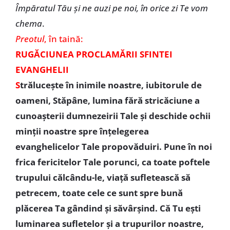
Împăratul Tău și ne auzi pe noi, în orice zi Te vom
chema
.
Preotul
, în taină:
RUGĂCIUNEA PROCLAMĂRII SFINTEI
EVANGHELII
S
trăluceşte în inimile noastre, iubitorule de
oameni, Stăpâne, lumina fără stricăciune a
cunoaşterii dumnezeirii Tale şi deschide ochii
minţii noastre spre înţelegerea
evanghelicelor Tale propovăduiri. Pune în noi
frica fericitelor Tale porunci, ca toate poftele
trupului călcându-le, viaţă sufletească să
petrecem, toate cele ce sunt spre bună
plăcerea Ta gândind şi săvârşind. Că Tu eşti
luminarea sufletelor şi a trupurilor noastre,