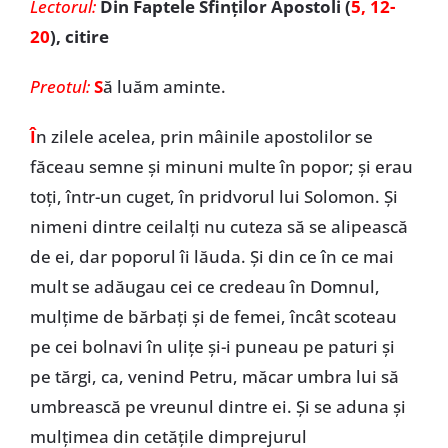
Lectorul:
Din Faptele Sfinților Apostoli (
5, 12-
20
), citire
Preotul:
S
ă luăm aminte.
Î
n zilele acelea, prin mâinile apostolilor se
făceau semne și minuni multe în popor; și erau
toți, într-un cuget, în pridvorul lui Solomon. Și
nimeni dintre ceilalți nu cuteza să se alipească
de ei, dar poporul îi lăuda. Și din ce în ce mai
mult se adăugau cei ce credeau în Domnul,
mulțime de bărbați și de femei, încât scoteau
pe cei bolnavi în ulițe și-i puneau pe paturi și
pe tărgi, ca, venind Petru, măcar umbra lui să
umbrească pe vreunul dintre ei. Și se aduna și
mulțimea din cetățile dimprejurul