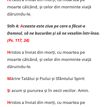
moarte călcând, și celor din morminte viață
dăruindu-le
.
Stih 4:
A
ceasta este ziua pe care a făcut-o
Domnul, să ne bucurăm și să ne veselim într-însa.
(Ps. 117, 24)
H
ristos a înviat din morți, cu moartea pe
moarte călcând, și celor din morminte viață
dăruindu-le
.
M
ărire Tatălui și Fiului și Sfântului Spirit
Ș
i acum și pururea și în vecii vecilor. Amin.
H
ristos a înviat din morți, cu moartea pe