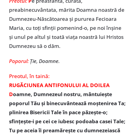
Preotul:
P
e preasfânta, curata,
preabinecuvântata, mărita Doamna noastră de
Dumnezeu-Născătoarea și pururea Fecioara
Maria, cu toți sfinții pomenind-o, pe noi înșine
și unul pe altul și toată viața noastră lui Hristos
Dumnezeu să o dăm.
Poporul:
Ție, Doamne.
Preotul,
în taină:
RUGĂCIUNEA ANTIFONULUI AL DOILEA
D
oamne, Dumnezeul nostru, mântuiește
poporul Tău și binecuvântează moștenirea Ta;
plinirea Bisericii Tale în pace păzește-o;
sfințește-i pe cei ce iubesc podoaba casei Tale;
Tu pe aceia îi preamărește cu dumnezeiască