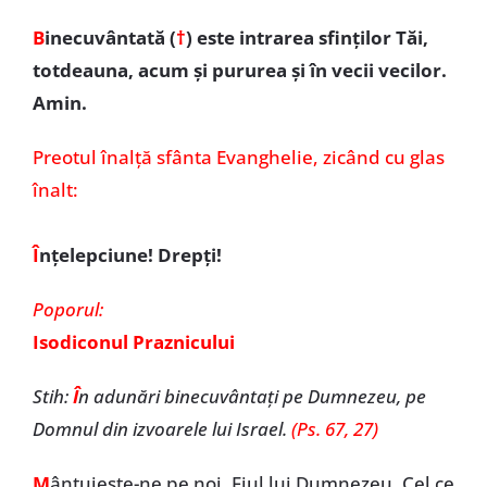
B
inecuvântată (
†
)
este intrarea sfinților Tăi,
totdeauna, acum și pururea și în vecii vecilor.
Amin.
Preotul înalță sfânta Evanghelie, zicând cu glas
înalt:
Î
nțelepciune! Drepți!
Poporul:
Isodiconul Praznicului
Stih:
Î
n adunări binecuvântați pe Dumnezeu, pe
Domnul din izvoarele lui Israel.
(Ps. 67, 27)
M
ântuiește-ne pe noi, Fiul lui Dumnezeu, Cel ce