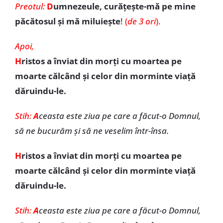
Preotul:
D
umnezeule, curățește-mă pe mine
păcătosul și mă miluiește
!
(
de 3 ori
).
Apoi,
H
ristos a înviat din morți cu moartea pe
moarte călcând și celor din morminte viață
dăruindu-le.
Stih:
A
ceasta este ziua pe care a făcut-o Domnul,
să ne bucurăm și să ne veselim într-însa.
H
ristos a înviat din morți cu moartea pe
moarte călcând și celor din morminte viață
dăruindu-le.
Stih:
A
ceasta este ziua pe care a făcut-o Domnul,