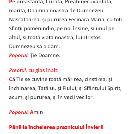
P
e preasfânta, Curata, Preabinecuvântata,
mărita, Doamna noastră de Dumnezeu
Născătoarea, și pururea Fecioară Maria, cu toți
Sfinții pomenind-o, pe noi înșine, și unul pe
altul, și toată viața noastră, lui Hristos
Dumnezeu să o dăm.
Poporul
: Ție Doamne.
Preotul
, cu glas înalt:
C
ă Ție se cuvine toată mărirea, cinstirea, și
închinarea, Tatălui, și Fiului, și Sfântului Spirit,
acum, și pururea, și în vecii vecilor.
Poporul
:
A
min
Până la încheierea praznicului Învierii