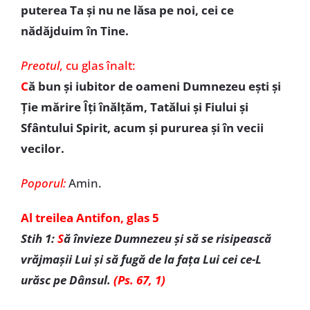
puterea Ta și nu ne lăsa pe noi, cei ce
nădăjduim în Tine.
Preotul
,
cu glas înalt:
C
ă bun și iubitor de oameni Dumnezeu ești și
Ție mărire Îți înălțăm, Tatălui și Fiului și
Sfântului Spirit, acum și pururea și în vecii
vecilor.
Poporul:
Amin.
Al treilea Antifon, glas 5
Stih 1:
S
ă învieze Dumnezeu și să se risipească
vrăjmașii Lui și să fugă de la fața Lui cei ce-L
urăsc pe Dânsul.
(Ps. 67, 1)