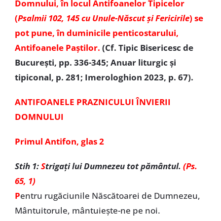
Domnului, în locul Antifoanelor Tipicelor
(
Psalmii 102, 145 cu Unule-Născut și Fericirile
) se
pot pune, în duminicile penticostarului,
Antifoanele Paștilor.
(Cf. Tipic Bisericesc de
București, pp. 336-345; Anuar liturgic și
tipiconal, p. 281; Imerologhion 2023, p. 67).
ANTIFOANELE PRAZNICULUI ÎNVIERII
DOMNULUI
Primul Antifon, glas 2
Stih 1:
S
trigați lui Dumnezeu tot pământul.
(Ps.
65, 1)
P
entru rugăciunile Născătoarei de Dumnezeu,
Mântuitorule, mântuiește-ne pe noi.