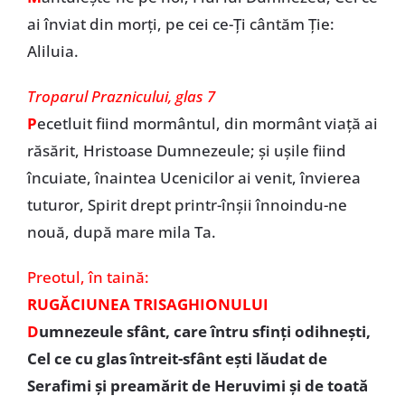
ai înviat din morți, pe cei ce-Ți cântăm Ție:
Aliluia.
Troparul Praznicului, glas 7
P
ecetluit fiind mormântul, din mormânt viață ai
răsărit, Hristoase Dumnezeule; și ușile fiind
încuiate, înaintea Ucenicilor ai venit, învierea
tuturor, Spirit drept printr-înșii înnoindu-ne
nouă, după mare mila Ta.
Preotul,
în taină:
RUGĂCIUNEA TRISAGHIONULUI
D
umnezeule sfânt, care întru sfinți odihnești,
Cel ce cu glas întreit-sfânt ești lăudat de
Serafimi și preamărit de Heruvimi și de toată