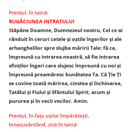
Preotul, în taină:
RUGĂCIUNEA INTRATULUI
S
tăpâne Doamne, Dumnezeul nostru, Cel ce ai
rânduit în ceruri cetele și oștile îngerilor și ale
arhanghelilor spre slujba măririi Tale: fă ca,
împreună cu intrarea noastră, să fie intrarea
sfinților îngeri care slujesc împreună cu noi și
împreună preamăresc bunătatea Ta. Că Ție Ți
se cuvine toată mărirea, cinstea și închinarea,
Tatălui și Fiului și Sfântului Spirit, acum și
pururea și în vecii vecilor. Amin.
Preotul,
în fața ușilor împărătești,
binecuvântând, zice în taină: