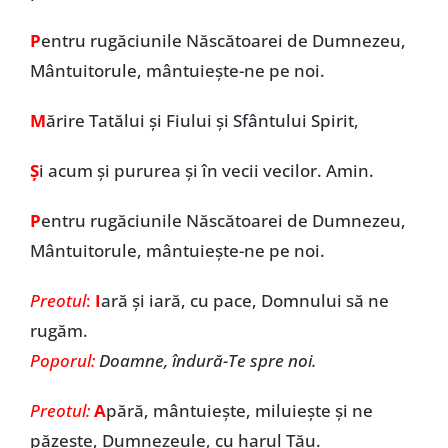
P
entru rugăciunile Născătoarei de Dumnezeu,
Mântuitorule, mântuiește-ne pe noi.
M
ărire Tatălui și Fiului și Sfântului Spirit,
Ș
i acum și pururea și în vecii vecilor. Amin.
P
entru rugăciunile Născătoarei de Dumnezeu,
Mântuitorule, mântuiește-ne pe noi.
Preotul
:
I
ară și iară, cu pace, Domnului să ne
rugăm.
Poporul:
Doamne, îndură-Te spre noi.
Preotul:
A
pără, mântuiește, miluiește și ne
păzește, Dumnezeule, cu harul Tău.