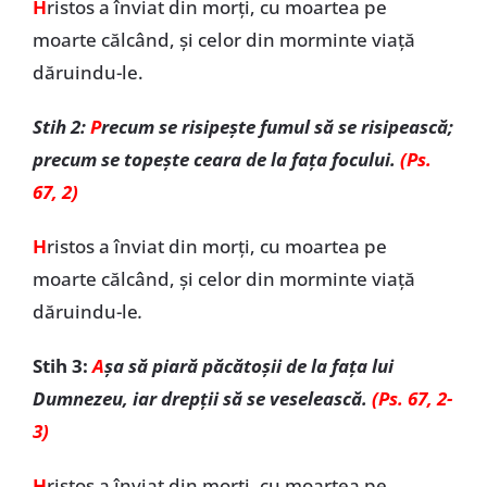
H
ristos a înviat din morți, cu moartea pe
moarte călcând, și celor din morminte viață
dăruindu-le.
Stih 2:
P
recum se risipește fumul să se risipească;
precum se topește ceara de la fața focului.
(Ps.
67, 2)
H
ristos a înviat din morți, cu moartea pe
moarte călcând, și celor din morminte viață
dăruindu-le
.
Stih 3:
A
șa să piară păcătoșii de la fața lui
Dumnezeu, iar drepții să se veselească.
(Ps. 67, 2-
3)
H
ristos a înviat din morți, cu moartea pe