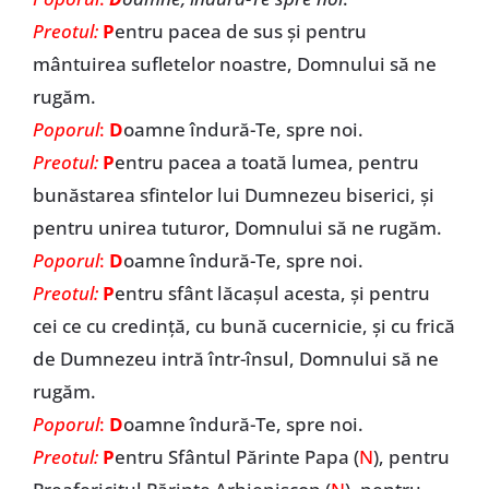
Preotul:
P
entru pacea de sus și pentru
mântuirea sufletelor noastre, Domnului să ne
rugăm.
Poporul
:
D
oamne îndură-Te, spre noi.
Preotul:
P
entru pacea a toată lumea, pentru
bunăstarea sfintelor lui Dumnezeu biserici, și
pentru unirea tuturor, Domnului să ne rugăm.
Poporul
:
D
oamne îndură-Te, spre noi.
Preotul:
P
entru sfânt lăcașul acesta, și pentru
cei ce cu credință, cu bună cucernicie, și cu frică
de Dumnezeu intră într-însul, Domnului să ne
rugăm.
Poporul
:
D
oamne îndură-Te, spre noi.
Preotul:
P
entru Sfântul Părinte Papa (
N
), pentru