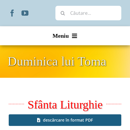
Skip
Cautare...
to
content
Meniu
Start
Duminica lui Toma
Noutăți
Prezentare
Sfânta Liturghie
Organizare
Liturgic
descărcare în format PDF