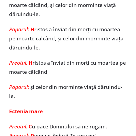
moarte călcând, și celor din morminte viață
dăruindu-le.
Poporul
:
H
ristos a înviat din morți cu moartea
pe moarte călcând, și celor din morminte viață
dăruindu-le.
Preotul:
H
ristos a înviat din morți cu moartea pe
moarte călcând,
Poporul
:
și celor din morminte viață dăruindu-
le.
Ectenia mare
Preotul:
C
u pace Domnului să ne rugăm.
Poporul
:
D
oamne, îndură-Te spre noi
.