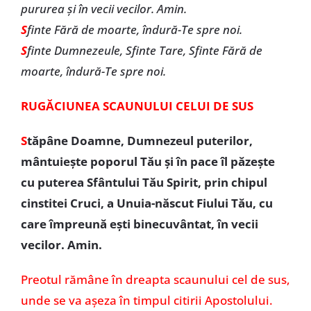
pururea și în vecii vecilor. Amin.
S
finte Fără de moarte, îndură-Te spre noi.
S
finte Dumnezeule, Sfinte Tare, Sfinte Fără de
moarte, îndură-Te spre noi.
RUGĂCIUNEA SCAUNULUI CELUI DE SUS
S
tăpâne Doamne, Dumnezeul puterilor,
mântuiește poporul Tău și în pace îl păzește
cu puterea Sfântului Tău Spirit, prin chipul
cinstitei Cruci, a Unuia-născut Fiului Tău, cu
care împreună ești binecuvântat, în vecii
vecilor. Amin.
Preotul rămâne în dreapta scaunului cel de sus,
unde se va așeza în timpul citirii Apostolului.