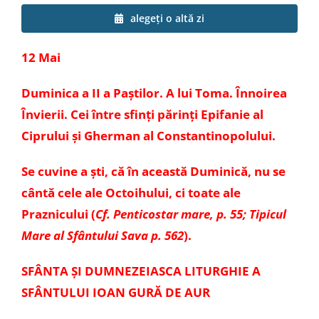
Special
alegeți o altă zi
12 Mai
Duminica a II a Paștilor. A lui Toma. Înnoirea
Învierii. Cei între sfinți părinți Epifanie al
Ciprului și Gherman al Constantinopolului.
Se cuvine a ști, că în această Duminică, nu se
cântă cele ale Octoihului, ci toate ale
Praznicului (
Cf. Penticostar mare, p. 55; Tipicul
Mare al Sfântului Sava p. 562
).
SFÂNTA ȘI DUMNEZEIASCA LITURGHIE A
SFÂNTULUI IOAN GURĂ DE AUR