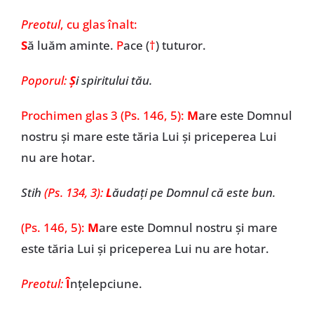
Preotul
, cu glas înalt:
S
ă luăm aminte.
P
ace (
†
) tuturor.
Poporul:
Ș
i spiritului tău.
Prochimen
glas 3
(Ps. 146, 5):
M
are este Domnul
nostru și mare este tăria Lui și priceperea Lui
nu are hotar.
Stih
(Ps. 134, 3):
L
ăudați pe Domnul că este bun.
(Ps. 146, 5):
M
are este Domnul nostru și mare
este tăria Lui și priceperea Lui nu are hotar.
Preotul:
Î
nțelepciune.