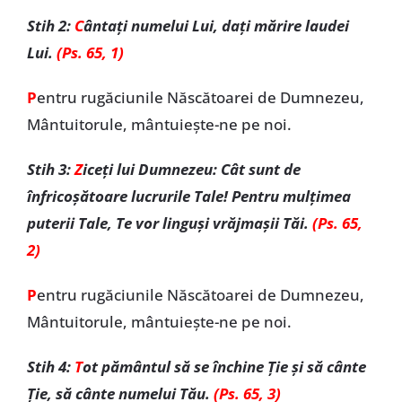
Stih 2:
C
ântați numelui Lui, dați mărire laudei
Lui.
(Ps. 65, 1)
P
entru rugăciunile Născătoarei de Dumnezeu,
Mântuitorule, mântuiește-ne pe noi.
Stih 3:
Z
iceți lui Dumnezeu: Cât sunt de
înfricoșătoare lucrurile Tale! Pentru mulțimea
puterii Tale, Te vor linguși vrăjmașii Tăi.
(Ps. 65,
2)
P
entru rugăciunile Născătoarei de Dumnezeu,
Mântuitorule, mântuiește-ne pe noi.
Stih 4:
T
ot pământul să se închine Ție și să cânte
Ție, să cânte numelui Tău.
(Ps. 65, 3)