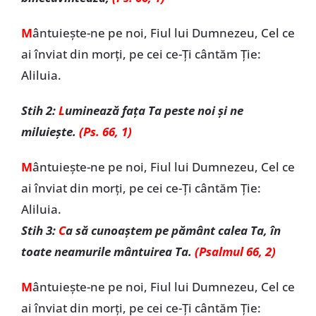
M
ântuiește-ne pe noi, Fiul lui Dumnezeu, Cel ce
ai înviat din morți, pe cei ce-Ți cântăm Ție:
Aliluia.
Stih 2:
L
uminează fața Ta peste noi și ne
miluiește.
(Ps. 66, 1)
M
ântuiește-ne pe noi, Fiul lui Dumnezeu, Cel ce
ai înviat din morți, pe cei ce-Ți cântăm Ție:
Aliluia.
Stih 3:
C
a să cunoaștem pe pământ calea Ta, în
toate neamurile mântuirea Ta.
(Psalmul 66, 2)
M
ântuiește-ne pe noi, Fiul lui Dumnezeu, Cel ce
ai înviat din morți, pe cei ce-Ți cântăm Ție: