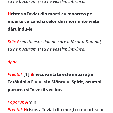
să ne bucurăm și să ne veselim într-însa.
H
ristos a înviat din morți cu moartea pe
moarte călcând și celor din morminte viață
dăruindu-le.
Stih:
A
ceasta este ziua pe care a făcut-o Domnul,
să ne bucurăm și să ne veselim într-însa.
Apoi:
Preotul:
[1]
B
inecuvântată este împărăția
Tatălui și a Fiului și a Sfântului Spirit, acum și
pururea și în vecii vecilor.
Poporul
:
A
min.
Preotul:
H
ristos a înviat din morți cu moartea pe