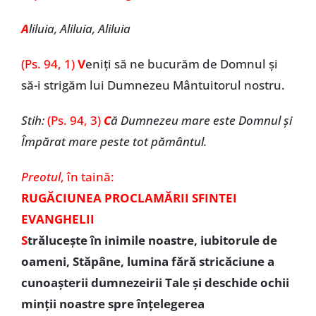
A
liluia, Aliluia, Aliluia
(Ps. 94, 1)
V
eniți să ne bucurăm de Domnul și
să-i strigăm lui Dumnezeu Mântuitorul nostru.
Stih:
(Ps. 94, 3)
C
ă Dumnezeu mare este Domnul și
Împărat mare peste tot pământul.
Preotul
, în taină:
RUGĂCIUNEA PROCLAMĂRII SFINTEI
EVANGHELII
S
trălucește în inimile noastre, iubitorule de
oameni, Stăpâne, lumina fără stricăciune a
cunoașterii dumnezeirii Tale și deschide ochii
minții noastre spre înțelegerea