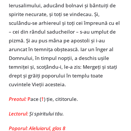
Ierusalimului, aducând bolnavi și bântuiți de
spirite necurate, și toți se vindecau. Și,
sculându-se arhiereul și toți cei împreună cu el
– cei din rândul saducheilor – s-au umplut de
pizmă. Și au pus mâna pe apostoli și i-au
aruncat în temnița obștească. Iar un înger al
Domnului, în timpul nopții, a deschis ușile
temniței și, scoțându-i, le-a zis: Mergeți și stați
drept și grăiți poporului în templu toate
cuvintele Vieții acesteia.
Preotul:
P
ace (
†
) ție, cititorule.
Lectorul:
Și spiritului tău.
Poporul:
Aleluiarul, glas 8