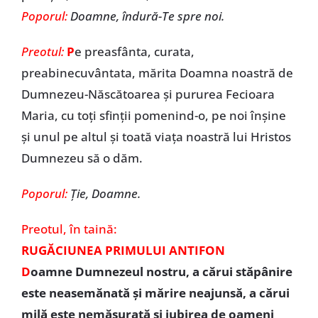
Poporul:
Doamne, îndură-Te spre noi.
Preotul:
P
e preasfânta, curata,
preabinecuvântata, mărita Doamna noastră de
Dumnezeu-Născătoarea și pururea Fecioara
Maria, cu toți sfinții pomenind-o, pe noi înșine
și unul pe altul și toată viața noastră lui Hristos
Dumnezeu să o dăm.
Poporul:
Ție, Doamne.
Preotul,
în taină:
RUGĂCIUNEA PRIMULUI ANTIFON
D
oamne Dumnezeul nostru, a cărui stăpânire
este neasemănată și mărire neajunsă, a cărui
milă este nemăsurată și iubirea de oameni