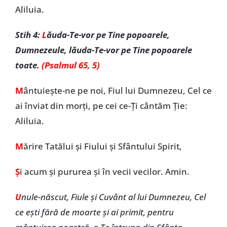
Aliluia.
Stih 4:
L
ăuda-Te-vor pe Tine popoarele,
Dumnezeule, lăuda-Te-vor pe Tine popoarele
toate.
(Psalmul 65, 5)
M
ântuiește-ne pe noi, Fiul lui Dumnezeu, Cel ce
ai înviat din morți, pe cei ce-Ți cântăm Ție:
Aliluia.
M
ărire Tatălui și Fiului și Sfântului Spirit,
Ș
i acum și pururea și în vecii vecilor. Amin.
U
nule-născut, Fiule și Cuvânt al lui Dumnezeu, Cel
ce ești fără de moarte și ai primit, pentru