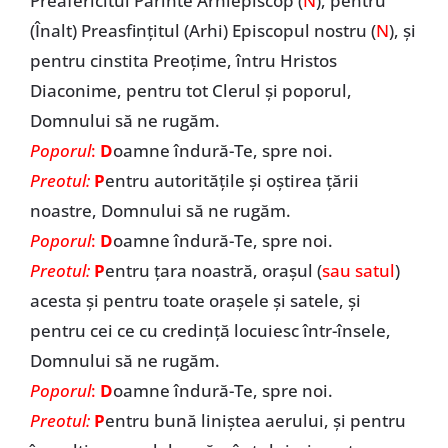
Preafericitul Părinte Arhiepiscop (
N
), pentru
(Înalt) Preasfințitul (Arhi) Episcopul nostru (
N
), și
pentru cinstita Preoțime, întru Hristos
Diaconime, pentru tot Clerul și poporul,
Domnului să ne rugăm.
Poporul
:
D
oamne îndură-Te, spre noi.
Preotul:
P
entru autoritățile și oștirea țării
noastre, Domnului să ne rugăm.
Poporul
:
D
oamne îndură-Te, spre noi.
Preotul:
P
entru țara noastră, orașul (
sau satul
)
acesta și pentru toate orașele și satele, și
pentru cei ce cu credință locuiesc într-însele,
Domnului să ne rugăm.
Poporul
:
D
oamne îndură-Te, spre noi.
Preotul:
P
entru bună liniștea aerului, și pentru