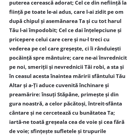
puterea cerească adorat; Cel ce din neființă la
ființă pe toate le-ai adus, care l-ai zidit pe om
după chipul și asemănarea Ta și cu tot harul
Tău l-ai împodobit; Cel ce dai înțelepciune și
pricepere celui care cere și nu-l treci cu
vederea pe cel care greșește, ci îi rânduiești
pocăință spre mântuire; care ne-ai învrednicit
pe noi, smeriții și nevrednicii Tăi robi, a sta și
în ceasul acesta înaintea măririi sfântului Tău
Altar și a-Ți aduce cuvenită închinare și
preamărire: însuți Stăpâne, primește și din
gura noastră, a celor păcătoși, întreit-sfânta
cântare și ne cercetează cu bunătatea Ta;
iartă-ne toată greșeala cea de voie și cea fără
de voie; sfințește sufletele și trupurile