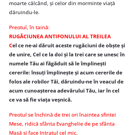
moarte călcând, și celor din morminte viață
dăruindu-le
.
Preotul, în taină:
RUGĂCIUNEA ANTIFONULUI AL TREILEA
C
el ce ne-ai dăruit aceste rugăciuni de obște și
de unire, Cel ce la doi și la trei care se unesc în
numele Tău ai făgăduit să le împlinești
cererile: însuți împlinește și acum cererile de
folos ale robilor Tăi, dăruindu-ne în veacul de
acum cunoașterea adevărului Tău, iar în cel
ce va să fie viața veșnică.
Preotul se închină de trei ori înaintea sfintei
Mese, ridică sfânta Evanghelie de pe sfânta
Masă și face Intratul cel mic.