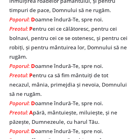
înmulțirea roadelor pământului, și pentru
timpuri de pace, Domnului să ne rugăm.
Poporul
:
D
oamne îndură-Te, spre noi.
Preotul:
P
entru cei ce călătoresc, pentru cei
bolnavi, pentru cei ce se ostenesc, și pentru cei
robiți, și pentru mântuirea lor, Domnului să ne
rugăm.
Poporul
:
D
oamne îndură-Te, spre noi.
Preotul:
P
entru ca să fim mântuiți de tot
necazul, mânia, primejdia și nevoia, Domnului
să ne rugăm.
Poporul
:
D
oamne îndură-Te, spre noi.
Preotul:
A
pără, mântuiește, miluiește, și ne
păzește, Dumnezeule, cu harul Tău.
Poporul
:
D
oamne îndură-Te, spre noi.