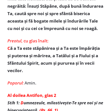
negrăită: Însuți Stăpâne, după bună îndurarea
Ta, caută spre noi și spre sfântă biserica
aceasta și fă bogate milele și îndurările Tale
cu noi și cu cei ce împreună cu noi se roagă.
Preotul
,
cu glas înalt:
C
ă a Ta este stăpânirea și a Ta este împărăția
și puterea și mărirea, a Tatălui și a Fiului și a
Sfântului Spirit, acum și pururea și în vecii
vecilor.
Poporul:
Amin.
Al doilea Antifon, glas 2
Stih 1:
D
umnezeule, milostivește-Te spre noi și ne
binecuvintează,
(Ps. 66, 1)