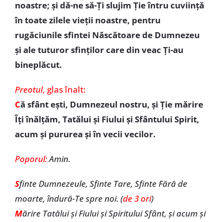
noastre; și dă-ne să-Ți slujim Ție întru cuviință
în toate zilele vieții noastre, pentru
rugăciunile sfintei Născătoare de Dumnezeu
și ale tuturor sfinților care din veac Ți-au
bineplăcut.
Preotul
, glas înalt:
C
ă sfânt ești, Dumnezeul nostru, și Ție mărire
Îți înălțăm, Tatălui și Fiului și Sfântului Spirit,
acum și pururea și în vecii vecilor.
Poporul:
Amin.
S
finte Dumnezeule, Sfinte Tare, Sfinte Fără de
moarte, îndură-Te spre noi. (
de 3 ori
)
M
ărire Tatălui și Fiului și Spiritului Sfânt, și acum și