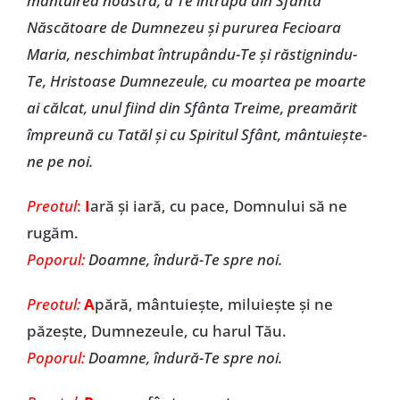
mântuirea noastră, a Te întrupa din Sfânta
Născătoare de Dumnezeu și pururea Fecioara
Maria, neschimbat întrupându-Te și răstignindu-
Te, Hristoase Dumnezeule, cu moartea pe moarte
ai călcat, unul fiind din Sfânta Treime, preamărit
împreună cu Tatăl și cu Spiritul Sfânt, mântuiește-
ne pe noi.
Preotul
:
I
ară și iară, cu pace, Domnului să ne
rugăm.
Poporul:
Doamne, îndură-Te spre noi.
Preotul:
A
pără, mântuiește, miluiește și ne
păzește, Dumnezeule, cu harul Tău.
Poporul:
Doamne, îndură-Te spre noi.