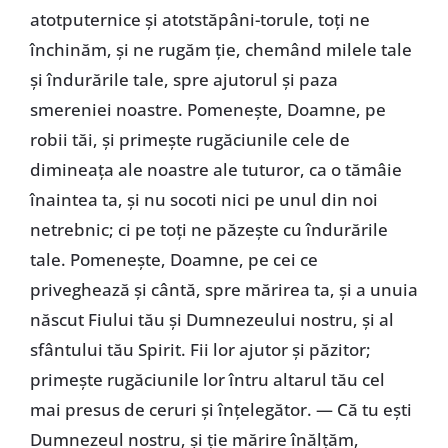
atotputernice şi atotstăpâni-torule, toţi ne
închinăm, şi ne rugăm ţie, chemând milele tale
şi îndurările tale, spre ajutorul şi paza
smereniei noastre. Pomeneşte, Doamne, pe
robii tăi, şi primeşte rugăciunile cele de
dimineaţa ale noastre ale tuturor, ca o tămâie
înaintea ta, şi nu socoti nici pe unul din noi
netrebnic; ci pe toţi ne păzeşte cu îndurările
tale. Pomeneşte, Doamne, pe cei ce
priveghează şi cântă, spre mărirea ta, şi a unuia
născut Fiului tău şi Dumnezeului nostru, şi al
sfântului tău Spirit. Fii lor ajutor şi păzitor;
primeşte rugăciunile lor întru altarul tău cel
mai presus de ceruri şi înţelegător. — Că tu eşti
Dumnezeul nostru, şi ţie mărire înălţăm,