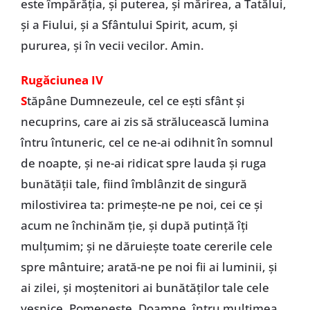
este împărăţia, şi puterea, şi mărirea, a Tatălui,
şi a Fiului, şi a Sfântului Spirit, acum, şi
pururea, şi în vecii vecilor. Amin.
Rugăciunea IV
S
tăpâne Dumnezeule, cel ce eşti sfânt şi
necuprins, care ai zis să strălucească lumina
întru întuneric, cel ce ne-ai odihnit în somnul
de noapte, şi ne-ai ridicat spre lauda şi ruga
bunătăţii tale, fiind îmblânzit de singură
milostivirea ta: primeşte-ne pe noi, cei ce şi
acum ne închinăm ţie, şi după putinţă îţi
mulţumim; şi ne dăruieşte toate cererile cele
spre mântuire; arată-ne pe noi fii ai luminii, şi
ai zilei, şi moştenitori ai bunătăţilor tale cele
veşnice. Pomeneşte, Doamne, întru mulţimea