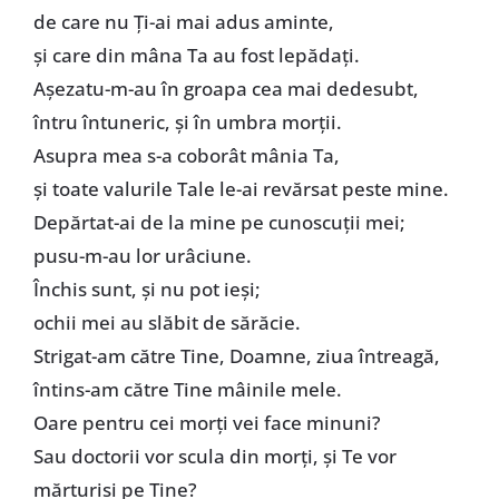
de care nu Ți-ai mai adus aminte,
şi care din mâna Ta au fost lepădaţi.
Aşezatu-m-au în groapa cea mai dedesubt,
întru întuneric, şi în umbra morţii.
Asupra mea s-a coborât mânia Ta,
şi toate valurile Tale le-ai revărsat peste mine.
Depărtat-ai de la mine pe cunoscuţii mei;
pusu-m-au lor urâciune.
Închis sunt, şi nu pot ieşi;
ochii mei au slăbit de sărăcie.
Strigat-am către Tine, Doamne, ziua întreagă,
întins-am către Tine mâinile mele.
Oare pentru cei morţi vei face minuni?
Sau doctorii vor scula din morţi, şi Te vor
mărturisi pe Tine?