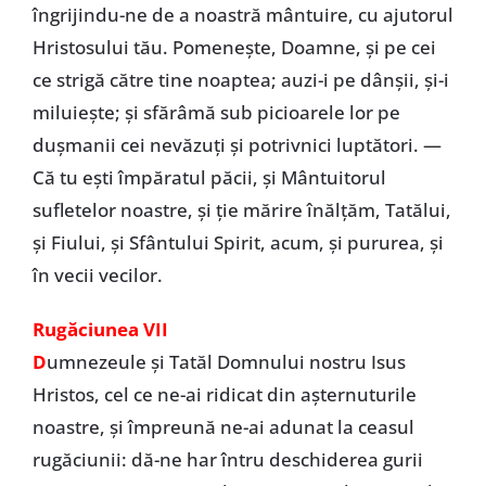
îngrijindu-ne de a noastră mântuire, cu ajutorul
Hristosului tău. Pomeneşte, Doamne, şi pe cei
ce strigă către tine noaptea; auzi-i pe dânşii, şi-i
miluieşte; şi sfărâmă sub picioarele lor pe
duşmanii cei nevăzuţi şi potrivnici luptători. —
Că tu eşti împăratul păcii, şi Mântuitorul
sufletelor noastre, şi ţie mărire înălţăm, Tatălui,
şi Fiului, şi Sfântului Spirit, acum, şi pururea, şi
în vecii vecilor.
Rugăciunea VII
D
umnezeule şi Tatăl Domnului nostru Isus
Hristos, cel ce ne-ai ridicat din aşternuturile
noastre, şi împreună ne-ai adunat la ceasul
rugăciunii: dă-ne har întru deschiderea gurii