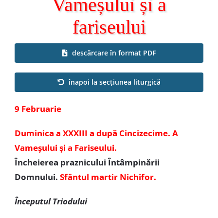
Vameșului și a
Special
fariseului
descărcare în format PDF
înapoi la secțiunea liturgică
9 Februarie
Duminica a XXXIII a după Cincizecime. A
Vameșului și a Fariseului.
Încheierea praznicului Întâmpinării
Domnului.
Sfântul martir Nichifor.
Începutul Triodului