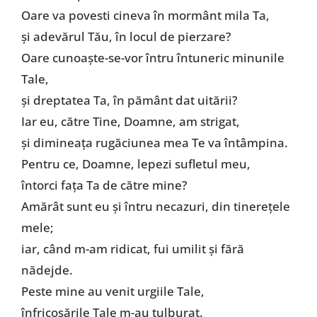
Oare va povesti cineva în mormânt mila Ta,
şi adevărul Tău, în locul de pierzare?
Oare cunoaşte-se-vor întru întuneric minunile
Tale,
şi dreptatea Ta, în pământ dat uitării?
Iar eu, către Tine, Doamne, am strigat,
şi dimineaţa rugăciunea mea Te va întâmpina.
Pentru ce, Doamne, lepezi sufletul meu,
întorci faţa Ta de către mine?
Amărât sunt eu şi întru necazuri, din tinereţele
mele;
iar, când m-am ridicat, fui umilit şi fără
nădejde.
Peste mine au venit urgiile Tale,
înfricoşările Tale m-au tulburat.