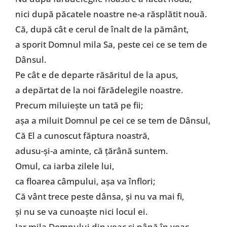
nici după păcatele noastre ne-a răsplătit nouă.
Că, după cât e cerul de înalt de la pământ,
a sporit Domnul mila Sa, peste cei ce se tem de
Dânsul.
Pe cât e de departe răsăritul de la apus,
a depărtat de la noi fărădelegile noastre.
Precum miluieşte un tată pe fii;
aşa a miluit Domnul pe cei ce se tem de Dânsul,
Că El a cunoscut făptura noastră,
adusu-şi-a aminte, că ţărână suntem.
Omul, ca iarba zilele lui,
ca floarea câmpului, aşa va înflori;
Că vânt trece peste dânsa, şi nu va mai fi,
şi nu se va cunoaşte nici locul ei.
Iar mila Domnului din veac şi până în veac,