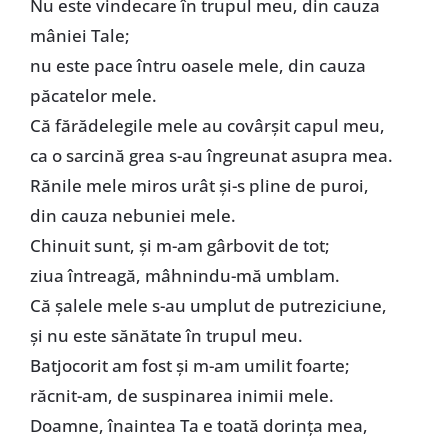
Nu este vindecare în trupul meu, din cauza
mâniei Tale;
nu este pace întru oasele mele, din cauza
păcatelor mele.
Că fărădelegile mele au covârşit capul meu,
ca o sarcină grea s-au îngreunat asupra mea.
Rănile mele miros urât şi-s pline de puroi,
din cauza nebuniei mele.
Chinuit sunt, şi m-am gârbovit de tot;
ziua întreagă, mâhnindu-mă umblam.
Că şalele mele s-au umplut de putreziciune,
şi nu este sănătate în trupul meu.
Batjocorit am fost şi m-am umilit foarte;
răcnit-am, de suspinarea inimii mele.
Doamne, înaintea Ta e toată dorinţa mea,