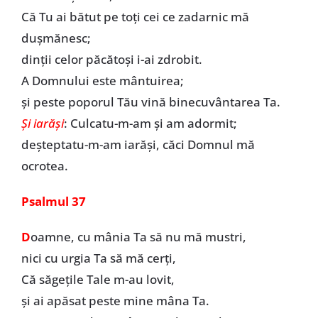
Că Tu ai bătut pe toţi cei ce zadarnic mă
duşmănesc;
dinţii celor păcătoşi i-ai zdrobit.
A Domnului este mântuirea;
şi peste poporul Tău vină binecuvântarea Ta.
Şi iarăşi
: Culcatu-m-am şi am adormit;
deşteptatu-m-am iarăşi, căci Domnul mă
ocrotea.
Psalmul 37
D
oamne, cu mânia Ta să nu mă mustri,
nici cu urgia Ta să mă cerţi,
Că săgeţile Tale m-au lovit,
şi ai apăsat peste mine mâna Ta.