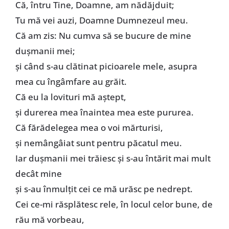
Că, întru Tine, Doamne, am nădăjduit;
Tu mă vei auzi, Doamne Dumnezeul meu.
Că am zis: Nu cumva să se bucure de mine
duşmanii mei;
şi când s-au clătinat picioarele mele, asupra
mea cu îngâmfare au grăit.
Că eu la lovituri mă aştept,
şi durerea mea înaintea mea este pururea.
Că fărădelegea mea o voi mărturisi,
şi nemângâiat sunt pentru păcatul meu.
Iar duşmanii mei trăiesc şi s-au întărit mai mult
decât mine
şi s-au înmulţit cei ce mă urăsc pe nedrept.
Cei ce-mi răsplătesc rele, în locul celor bune, de
rău mă vorbeau,