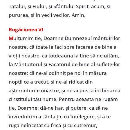
Tatălui, şi Fiului, şi Sfântului Spirit, acum, şi
pururea, şi în vecii vecilor. Amin.
Rugăciunea VI
M
ulţumim ţie, Doamne Dumnezeul mântuirilor
noastre, că toate le faci spre facerea de bine a
vieţii noastre, ca totdeauna la tine să ne uităm,
la Mântuitorul şi Făcătorul de bine al suflete-lor
noastre; că ne-ai odihnit pe noi în măsura
nopţii ce a trecut, şi ne-ai ridicat din
aşternuturile noastre, şi ne-ai pus la închinarea
cinstitului tău nume. Pentru aceasta ne rugăm
ţie, Doamne: dă-ne har, şi putere, ca să ne
învrednicim a cânta ţie cu înţelegere, şi a te
ruga neîncetat cu frică şi cu cutremur,