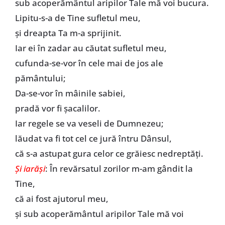
sub acoperământul aripilor Tale mă voi bucura.
Lipitu-s-a de Tine sufletul meu,
şi dreapta Ta m-a sprijinit.
Iar ei în zadar au căutat sufletul meu,
cufunda-se-vor în cele mai de jos ale
pământului;
Da-se-vor în mâinile sabiei,
pradă vor fi şacalilor.
Iar regele se va veseli de Dumnezeu;
lăudat va fi tot cel ce jură întru Dânsul,
că s-a astupat gura celor ce grăiesc nedreptăţi.
Şi iarăşi
: În revărsatul zorilor m-am gândit la
Tine,
că ai fost ajutorul meu,
şi sub acoperământul aripilor Tale mă voi