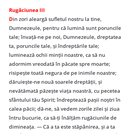
Rugăciunea III
D
in zori aleargă sufletul nostru la tine,
Dumnezeule, pentru că lumină sunt poruncile
tale; învaţă-ne pe noi, Dumnezeule, dreptatea
ta, poruncile tale, şi îndreptările tale;
luminează ochii minţii noastre, ca să nu
adormim vreodată în păcate spre moarte;
risipeşte toată negura de pe inimile noastre;
dăruieşte-ne nouă soarele dreptăţii, şi
nevătămată păzeşte viaţa noastră, cu pecetea
sfântului tău Spirit; îndreptează paşii noştri în
calea păcii; dă-ne, să vedem zorile zilei şi ziua
întru bucurie, ca să-ţi înălţăm rugăciunile de
dimineaţa. — Că a ta este stăpânirea, şi a ta