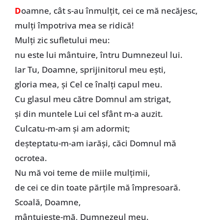
D
oamne, cât s-au înmulţit, cei ce mă necăjesc,
mulţi împotriva mea se ridică!
Mulţi zic sufletului meu:
nu este lui mântuire, întru Dumnezeul lui.
Iar Tu, Doamne, sprijinitorul meu eşti,
gloria mea, şi Cel ce înalţi capul meu.
Cu glasul meu către Domnul am strigat,
şi din muntele Lui cel sfânt m-a auzit.
Culcatu-m-am şi am adormit;
deşteptatu-m-am iarăşi, căci Domnul mă
ocrotea.
Nu mă voi teme de miile mulţimii,
de cei ce din toate părţile mă împresoară.
Scoală, Doamne,
mântuieşte-mă, Dumnezeul meu.