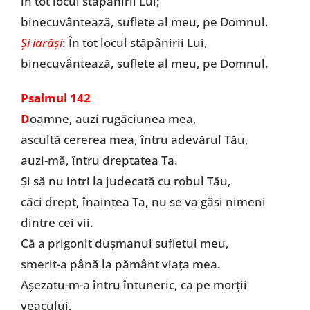
în tot locul stăpânirii Lui;
binecuvântează, suflete al meu, pe Domnul.
Şi iarăși
: În tot locul stăpânirii Lui,
binecuvântează, suflete al meu, pe Domnul.
Psalmul 142
D
oamne, auzi rugăciunea mea,
ascultă cererea mea, întru adevărul Tău,
auzi-mă, întru dreptatea Ta.
Şi să nu intri la judecată cu robul Tău,
căci drept, înaintea Ta, nu se va găsi nimeni
dintre cei vii.
Că a prigonit duşmanul sufletul meu,
smerit-a până la pământ viaţa mea.
Aşezatu-m-a întru întuneric, ca pe morţii
veacului,