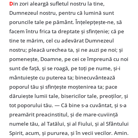
D
in zori aleargă sufletul nostru la tine,
Dumnezeul nostru, pentru că lumină sunt
poruncile tale pe pământ. Înţelepţeşte-ne, să
facem întru frica ta dreptate şi sfinţenie; că pe
tine te mărim, cel cu adevărat Dumnezeul
nostru; pleacă urechea ta, şi ne auzi pe noi; şi
pomeneşte, Doamne, pe cei ce împreună cu noi
sunt de faţă, şi se roagă, pe toţi pe nume, şi-i
mântuieşte cu puterea ta; binecuvântează
poporul tău şi sfinţeşte moştenirea ta; pace
dăruieşte lumii tale, bisericilor tale, preoţilor, şi
tot poporului tău. — Că bine s-a cuvântat, și s-a
preamărit preacinstitul, şi de mare-cuviinţă
numele tău, al Tatălui, şi al Fiului, şi al Sfântului
Spirit, acum, şi pururea, şi în vecii vecilor. Amin.