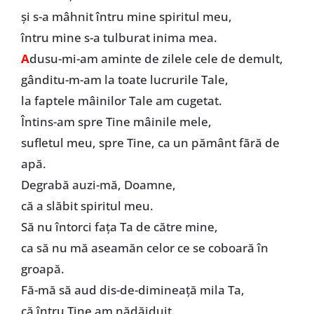
și s-a mâhnit întru mine spiritul meu,
întru mine s-a tulburat inima mea.
A
dusu-mi-am aminte de zilele cele de demult,
gânditu-m-am la toate lucrurile Tale,
la faptele mâinilor Tale am cugetat.
Întins-am spre Tine mâinile mele,
sufletul meu, spre Tine, ca un pământ fără de
apă.
Degrabă auzi-mă, Doamne,
că a slăbit spiritul meu.
Să nu întorci faţa Ta de către mine,
ca să nu mă aseamăn celor ce se coboară în
groapă.
Fă-mă să aud dis-de-dimineaţă mila Ta,
că întru Tine am nădăjduit.