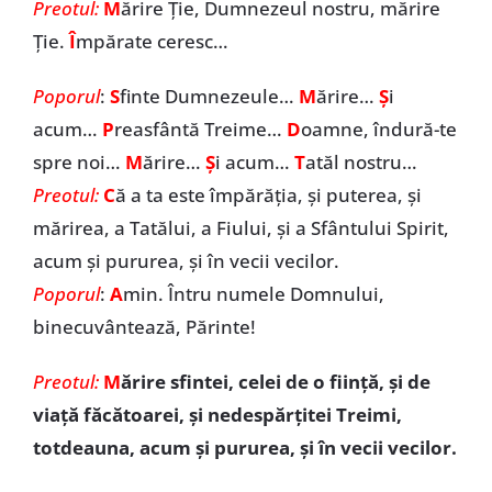
Preotul:
M
ărire Ție, Dumnezeul nostru, mărire
Ție.
Î
mpărate ceresc…
Poporul
:
S
finte Dumnezeule…
M
ărire…
Ș
i
acum…
P
reasfântă Treime…
D
oamne, îndură-te
spre noi…
M
ărire…
Ș
i acum…
T
atăl nostru…
Preotul:
C
ă a ta este împărăția, și puterea, și
mărirea, a Tatălui, a Fiului, și a Sfântului Spirit,
acum și pururea, și în vecii vecilor.
Poporul
:
A
min. Întru numele Domnului,
binecuvântează, Părinte!
Preotul:
M
ărire sfintei, celei de o fiinţă, şi de
viaţă făcătoarei, şi nedespărţitei Treimi,
totdeauna, acum şi pururea, şi în vecii vecilor.