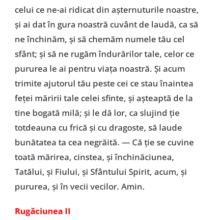
celui ce ne-ai ridicat din aşternuturile noastre,
şi ai dat în gura noastră cuvânt de laudă, ca să
ne închinăm, şi să chemăm numele tău cel
sfânt; şi să ne rugăm îndurărilor tale, celor ce
pururea le ai pentru viaţa noastră. Şi acum
trimite ajutorul tău peste cei ce stau înaintea
feţei măririi tale celei sfinte, şi aşteaptă de la
tine bogată milă; şi le dă lor, ca slujind ţie
totdeauna cu frică şi cu dragoste, să laude
bunătatea ta cea negrăită. — Că ţie se cuvine
toată mărirea, cinstea, şi închinăciunea,
Tatălui, şi Fiului, şi Sfântului Spirit, acum, şi
pururea, şi în vecii vecilor. Amin.
Rugăciunea II