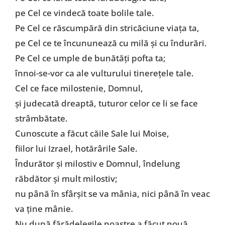
pe Cel ce vindecă toate bolile tale.
Pe Cel ce răscumpără din stricăciune viaţa ta,
pe Cel ce te încununează cu milă şi cu îndurări.
Pe Cel ce umple de bunătăţi pofta ta;
înnoi-se-vor ca ale vulturului tinereţele tale.
Cel ce face milostenie, Domnul,
şi judecată dreaptă, tuturor celor ce li se face
strâmbătate.
Cunoscute a făcut căile Sale lui Moise,
fiilor lui Izrael, hotărârile Sale.
Îndurător şi milostiv e Domnul, îndelung
răbdător şi mult milostiv;
nu până în sfârşit se va mânia, nici până în veac
va ţine mânie.
Nu după fărădelegile noastre a făcut nouă,