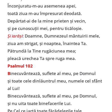
Înconjuratu-m-au asemenea apei,
toată ziua m-au împresurat deodată.
Depărtat-ai de la mine prieten şi vecin,
şi pe cunoscuţii mei, pentru ticăloşie.
Şi iarăşi
: Doamne, Dumnezeul mântuirii mele,
ziua am strigat, şi noaptea, înaintea Ta.
Pătrundă la Tine rugăciunea mea;
pleacă urechea Ta spre ruga mea.
Psalmul 102
B
inecuvântează, suflete al meu, pe Domnul
şi toate cele dinlăuntrul meu, numele cel sfânt
al Lui!
Binecuvântează, suflete al meu, pe Domnul,
şi nu uita toate binefacerile Lui.
Pe Cel ce iartă toate fărădelegile tale,