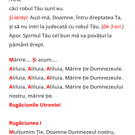
căci robul Tău sunt eu.
Şi iarăşi
: Auzi-mă, Doamne, întru dreptatea Ta,
şi să nu intri la judecată cu robul Tău. (
De 3 ori
.
)
Apoi: Spiritul Tău cel bun mă va povăţui la
pământ drept.
M
ărire….
Ș
i acum….
A
liluia,
A
liluia,
A
liluia, Mărire ție Dumnezeule.
A
liluia,
A
liluia,
A
liluia, Mărire ție Dumnezeule.
A
liluia,
A
liluia,
A
liluia, Mărire ție Dumnezeului
nostru, mărire ție.
Rugăciunile Utreniei
Rugăciunea I
M
ulţumim Ție, Doamne Dumnezeul nostru,