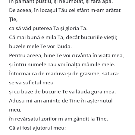
în pământ pustiu, şi neumblat, şi fără apă.
De aceea, în locașul Tău cel sfânt m-am arătat
Ție,
ca să văd puterea Ta şi gloria Ta.
Că mai bună e mila Ta, decât bucuriile vieţii;
buzele mele Te vor lăuda.
Pentru aceea, bine Te voi cuvânta în viaţa mea,
şi întru numele Tău voi înălţa mâinile mele.
Întocmai ca de măduvă şi de grăsime, sătura-
se-va sufletul meu
şi cu buze de bucurie Te va lăuda gura mea.
Adusu-mi-am aminte de Tine în aşternutul
meu,
în revărsatul zorilor m-am gândit la Tine.
Că ai fost ajutorul meu;