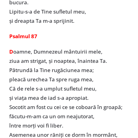
bucura.
Lipitu-s-a de Tine sufletul meu,
şi dreapta Ta m-a sprijinit.
Psalmul 87
D
oamne, Dumnezeul mântuirii mele,
ziua am strigat, şi noaptea, înaintea Ta.
Pătrundă la Tine rugăciunea mea;
pleacă urechea Ta spre ruga mea,
Că de rele s-a umplut sufletul meu,
şi viaţa mea de iad s-a apropiat.
Socotit am fost cu cei ce se coboară în groapă;
făcutu-m-am ca un om neajutorat,
între morţi voi fi liber.
Asemenea unor răniţi ce dorm în mormânt,