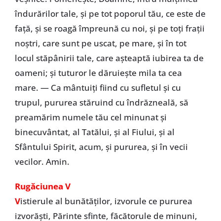
îndurărilor tale, şi pe tot poporul tău, ce este de
faţă, şi se roagă împreună cu noi, şi pe toţi fraţii
noştri, care sunt pe uscat, pe mare, şi în tot
locul stăpânirii tale, care aşteaptă iubirea ta de
oameni; şi tuturor le dăruieşte mila ta cea
mare. — Ca mântuiţi fiind cu sufletul şi cu
trupul, pururea stăruind cu îndrăzneală, să
preamărim numele tău cel minunat şi
binecuvântat, al Tatălui, şi al Fiului, şi al
Sfântului Spirit, acum, şi pururea, şi în vecii
vecilor. Amin.
Rugăciunea V
V
istierule al bunătăţilor, izvorule ce pururea
izvorăşti, Părinte sfinte, făcătorule de minuni,