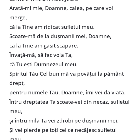
Arată-mi mie, Doamne, calea, pe care voi
merge,
că la Tine am ridicat sufletul meu.
Scoate-mă de la duşmanii mei, Doamne,
că la Tine am găsit scăpare.
Învaţă-mă, să fac voia Ta,
că Tu eşti Dumnezeul meu.
Spiritul Tău Cel bun mă va povăţui la pământ
drept,
pentru numele Tău, Doamne, îmi vei da viaţă.
Întru dreptatea Ta scoate-vei din necaz, sufletul
meu,
şi întru mila Ta vei zdrobi pe duşmanii mei.
Şi vei pierde pe toţi cei ce necăjesc sufletul
meu,