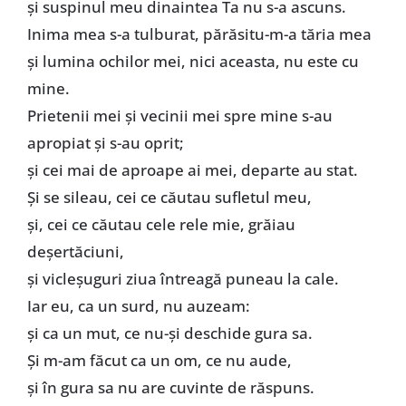
şi suspinul meu dinaintea Ta nu s-a ascuns.
Inima mea s-a tulburat, părăsitu-m-a tăria mea
şi lumina ochilor mei, nici aceasta, nu este cu
mine.
Prietenii mei şi vecinii mei spre mine s-au
apropiat şi s-au oprit;
şi cei mai de aproape ai mei, departe au stat.
Şi se sileau, cei ce căutau sufletul meu,
şi, cei ce căutau cele rele mie, grăiau
deşertăciuni,
şi vicleşuguri ziua întreagă puneau la cale.
Iar eu, ca un surd, nu auzeam:
şi ca un mut, ce nu-şi deschide gura sa.
Şi m-am făcut ca un om, ce nu aude,
şi în gura sa nu are cuvinte de răspuns.