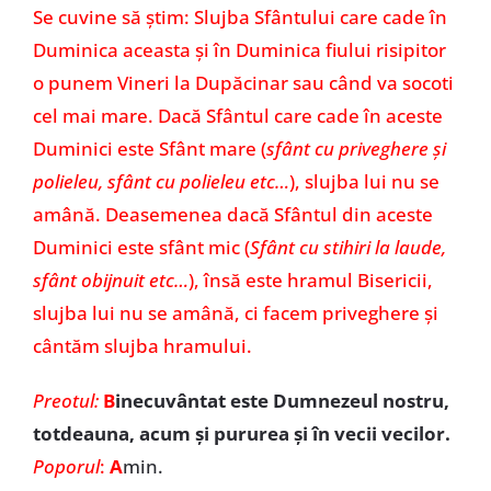
Se cuvine să știm: Slujba Sfântului care cade în
Duminica aceasta şi în Duminica fiului risipitor
o punem Vineri la Dupăcinar sau când va socoti
cel mai mare. Dacă Sfântul care cade în aceste
Duminici este Sfânt mare (
sfânt cu priveghere și
polieleu, sfânt cu polieleu etc…
), slujba lui nu se
amână. Deasemenea dacă Sfântul din aceste
Duminici este sfânt mic (
Sfânt cu stihiri la laude,
sfânt obijnuit etc…
), însă este hramul Bisericii,
slujba lui nu se amână, ci facem priveghere şi
cântăm slujba hramului.
Preotul:
B
inecuvântat este Dumnezeul nostru,
totdeauna, acum și pururea și în vecii vecilor.
Poporul
:
A
min.