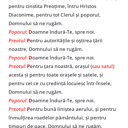
pentru cinstita Preoțime, întru Hristos
Diaconime, pentru tot Clerul și poporul,
Domnului să ne rugăm.
Poporul
:
D
oamne îndură-Te, spre noi.
Preotul:
P
entru autoritățile și oștirea țării
noastre, Domnului să ne rugăm.
Poporul
:
D
oamne îndură-Te, spre noi.
Preotul:
P
entru țara noastră, orașul (
sau satul
)
acesta și pentru toate orașele și satele, și
pentru cei ce cu credință locuiesc într-însele,
Domnului să ne rugăm.
Poporul
:
D
oamne îndură-Te, spre noi.
Preotul:
P
entru bună liniștea aerului, și pentru
înmulțirea roadelor pământului, și pentru
timpuri de pace, Domnului să ne rugăm.