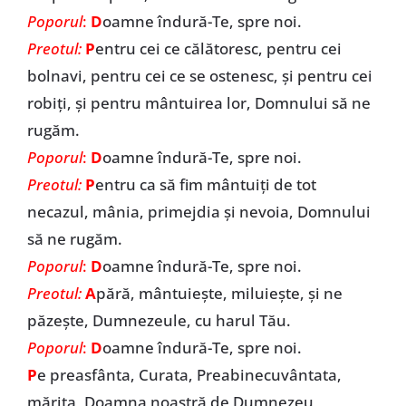
Poporul
:
D
oamne îndură-Te, spre noi.
Preotul:
P
entru cei ce călătoresc, pentru cei
bolnavi, pentru cei ce se ostenesc, și pentru cei
robiți, și pentru mântuirea lor, Domnului să ne
rugăm.
Poporul
:
D
oamne îndură-Te, spre noi.
Preotul:
P
entru ca să fim mântuiți de tot
necazul, mânia, primejdia și nevoia, Domnului
să ne rugăm.
Poporul
:
D
oamne îndură-Te, spre noi.
Preotul:
A
pără, mântuiește, miluiește, și ne
păzește, Dumnezeule, cu harul Tău.
Poporul
:
D
oamne îndură-Te, spre noi.
P
e preasfânta, Curata, Preabinecuvântata,
mărita, Doamna noastră de Dumnezeu