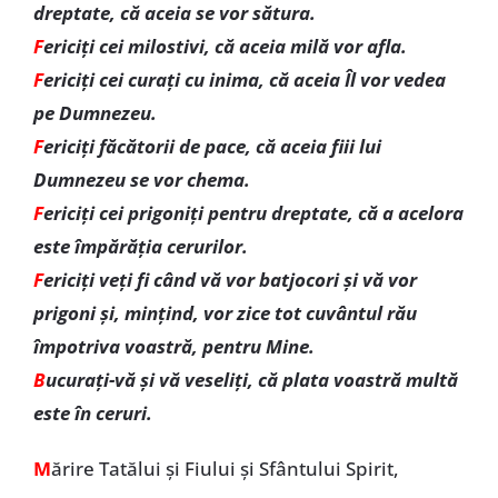
dreptate, că aceia se vor sătura.
F
ericiți cei milostivi, că aceia milă vor afla.
F
ericiți cei curați cu inima, că aceia Îl vor vedea
pe Dumnezeu.
F
ericiți făcătorii de pace, că aceia fiii lui
Dumnezeu se vor chema.
F
ericiți cei prigoniți pentru dreptate, că a acelora
este împărăția cerurilor.
F
ericiți veți fi când vă vor batjocori și vă vor
prigoni și, mințind, vor zice tot cuvântul rău
împotriva voastră, pentru Mine.
B
ucurați-vă și vă veseliți, că plata voastră multă
este în ceruri.
M
ărire Tatălui și Fiului și Sfântului Spirit,