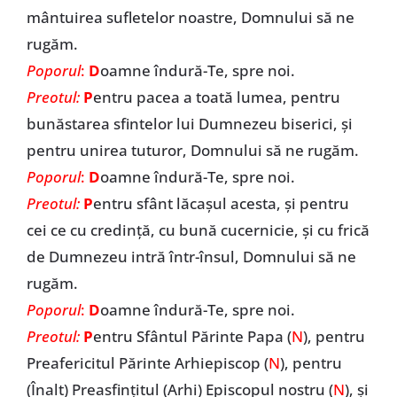
mântuirea sufletelor noastre, Domnului să ne
rugăm.
Poporul
:
D
oamne îndură-Te, spre noi.
Preotul:
P
entru pacea a toată lumea, pentru
bunăstarea sfintelor lui Dumnezeu biserici, și
pentru unirea tuturor, Domnului să ne rugăm.
Poporul
:
D
oamne îndură-Te, spre noi.
Preotul:
P
entru sfânt lăcașul acesta, și pentru
cei ce cu credință, cu bună cucernicie, și cu frică
de Dumnezeu intră într-însul, Domnului să ne
rugăm.
Poporul
:
D
oamne îndură-Te, spre noi.
Preotul:
P
entru Sfântul Părinte Papa (
N
), pentru
Preafericitul Părinte Arhiepiscop (
N
), pentru
(Înalt) Preasfințitul (Arhi) Episcopul nostru (
N
), și