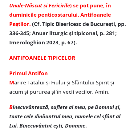
Unule-Născut și Fericirile
) se pot pune, în
duminicile penticostarului, Antifoanele
Paștilor.
(Cf. Tipic Bisericesc de București, pp.
336-345; Anuar liturgic și tipiconal, p. 281;
Imerologhion 2023, p. 67).
ANTIFOANELE TIPICELOR
Primul Antifon
M
ărire Tatălui și Fiului și Sfântului Spirit și
acum și pururea și în vecii vecilor. Amin.
B
inecuvântează, suflete al meu, pe Domnul și,
toate cele dinăuntrul meu, numele cel sfânt al
Lui. Binecuvântat ești, Doamne
.