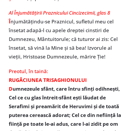
Al Înjumătățirii Praznicului Cincizecimii, glas 8
Î
njumătățindu-se Praznicul, sufletul meu cel
însetat adapă-l cu apele dreptei cinstiri de
Dumnezeu, Mântuitorule; că tuturor ai zis: Cel
însetat, să vină la Mine și să bea! Izvorule al
vieții, Hristoase Dumnezeule, mărire Ție!
Preotul,
în taină:
RUGĂCIUNEA TRISAGHIONULUI
D
umnezeule sfânt, care întru sfinți odihnești,
Cel ce cu glas întreit-sfânt ești lăudat de
Serafimi și preamărit de Heruvimi și de toată
puterea cerească adorat; Cel ce din neființă la
ființă pe toate le-ai adus, care l-ai zidit pe om