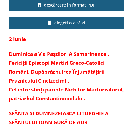
descărcare în format PDF
Special
alegeți o altă zi
2 Iunie
Duminica a V a Paștilor. A Samarinencei.
Fericiții Episcopi Martiri Greco-Catolici
Români. Dupăprăznuirea Înjumătățirii
Praznicului Cincizecimii.
Cel între sfinți părinte Nichifor Mărturisitorul,
patriarhul Constantinopolului.
SFÂNTA ȘI DUMNEZEIASCA LITURGHIE A
SFÂNTULUI IOAN GURĂ DE AUR