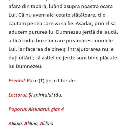
afară din tabără, luând asupra noastră ocara
Lui. Că nu avem aici cetate stătătoare, ci o
căutăm pe cea care va să fie. Așadar, prin El să
aducem pururea lui Dumnezeu jertfă de laudă,
adică rodul buzelor care preamăresc numele
Lui. Iar facerea de bine și întrajutorarea nu le
dați uitării; că astfel de jertfe sunt bine plăcute
lui Dumnezeu.
Preotul:
P
ace (
†
) ție, cititorule.
Lectorul:
Ș
i spiritului tău.
Poporul:
Aleluiarul, glas 4
A
liluia,
A
liluia,
A
liluia