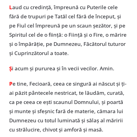
L
aud cu credință, împreună cu Puterile cele
fără de trupuri pe Tatăl cel fără de început, și
pe Fiul cel împreună pe un scaun șezător, și pe
Spiritul cel de o ființă: o Ființă și o Fire, o mărire
și o împărăție, pe Dumnezeu, Făcătorul tuturor
și Cuprinzătorul a toate.
Ș
i acum și pururea și în vecii vecilor. Amin.
P
e tine, Fecioară, ceea ce singură ai născut și ți-
ai păzit pântecele nestricat, te lăudăm, curată,
ca pe ceea ce ești scaunul Domnului, și poartă
și munte și sfeșnic fară de materie, cămara lui
Dumnezeu cu totul luminată și sălaș al măririi
cu strălucire, chivot și amforă și masă.