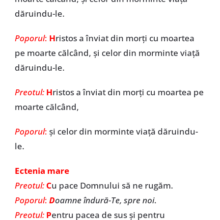
dăruindu-le.
Poporul
:
H
ristos a înviat din morți cu moartea
pe moarte călcând, și celor din morminte viață
dăruindu-le.
Preotul:
H
ristos a înviat din morți cu moartea pe
moarte călcând,
Poporul
:
și celor din morminte viață dăruindu-
le.
Ectenia mare
Preotul:
C
u pace Domnului să ne rugăm.
Poporul
:
D
oamne îndură-Te, spre noi
.
Preotul:
P
entru pacea de sus și pentru