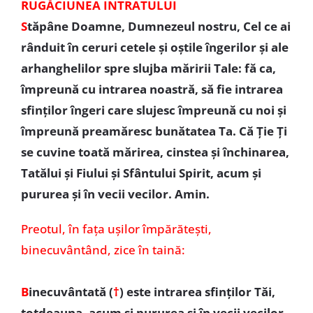
RUGĂCIUNEA INTRATULUI
S
tăpâne Doamne, Dumnezeul nostru, Cel ce ai
rânduit în ceruri cetele și oștile îngerilor și ale
arhanghelilor spre slujba măririi Tale: fă ca,
împreună cu intrarea noastră, să fie intrarea
sfinților îngeri care slujesc împreună cu noi și
împreună preamăresc bunătatea Ta. Că Ție Ți
se cuvine toată mărirea, cinstea și închinarea,
Tatălui și Fiului și Sfântului Spirit, acum și
pururea și în vecii vecilor. Amin.
Preotul,
în fața ușilor împărătești,
binecuvântând, zice în taină:
B
inecuvântată (
†
)
este intrarea sfinților Tăi,
totdeauna, acum și pururea și în vecii vecilor.