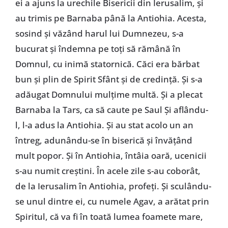
ei a ajuns la urechile Bisericii din Ierusalim, și
au trimis pe Barnaba până la Antiohia. Acesta,
sosind și văzând harul lui Dumnezeu, s-a
bucurat și îndemna pe toți să rămână în
Domnul, cu inimă statornică. Căci era bărbat
bun și plin de Spirit Sfânt și de credință. Și s-a
adăugat Domnului mulțime multă. Și a plecat
Barnaba la Tars, ca să caute pe Saul Și aflându-
l, l-a adus la Antiohia. Și au stat acolo un an
întreg, adunându-se în biserică și învățând
mult popor. Și în Antiohia, întâia oară, ucenicii
s-au numit creștini. În acele zile s-au coborât,
de la Ierusalim în Antiohia, profeți. Și sculându-
se unul dintre ei, cu numele Agav, a arătat prin
Spiritul, că va fi în toată lumea foamete mare,