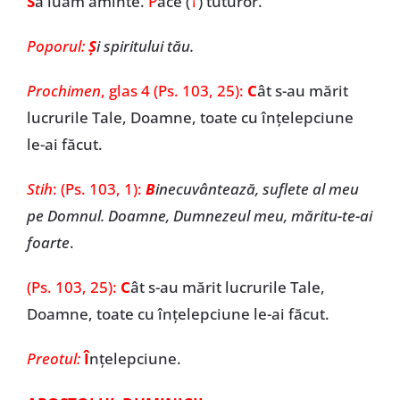
S
ă luăm aminte.
P
ace (
†
) tuturor.
Poporul:
Ș
i spiritului tău.
Prochimen
,
glas 4 (Ps. 103, 25):
C
ât s-au mărit
lucrurile Tale, Doamne, toate cu înțelepciune
le-ai făcut.
Stih
: (Ps. 103, 1):
B
inecuvântează, suflete al meu
pe Domnul. Doamne, Dumnezeul meu, măritu-te-ai
foarte
.
(Ps. 103, 25):
C
ât s-au mărit lucrurile Tale,
Doamne, toate cu înțelepciune le-ai făcut.
Preotul:
Î
nțelepciune.