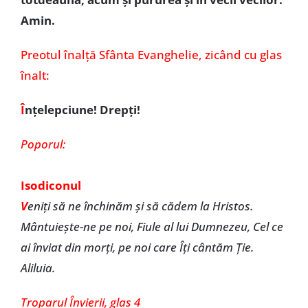
Amin.
Preotul înalță Sfânta Evanghelie, zicând cu glas
înalt:
Î
nțelepciune! Drepți!
Poporul:
Isodiconul
V
eniți să ne închinăm și să cădem la Hristos.
Mântuiește-ne pe noi, Fiule al lui Dumnezeu, Cel ce
ai înviat din morți, pe noi care Îți cântăm Ție.
Aliluia.
Troparul Învierii, glas 4