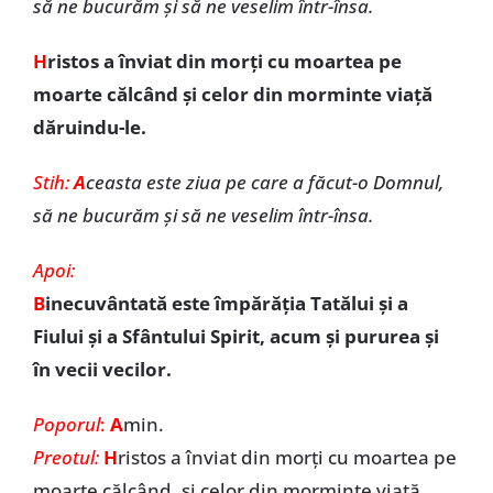
să ne bucurăm și să ne veselim într-însa.
H
ristos a înviat din morți cu moartea pe
moarte călcând și celor din morminte viață
dăruindu-le.
Stih:
A
ceasta este ziua pe care a făcut-o Domnul,
să ne bucurăm și să ne veselim într-însa.
Apoi:
B
inecuvântată este împărăția Tatălui și a
Fiului și a Sfântului Spirit, acum și pururea și
în vecii vecilor.
Poporul
:
A
min.
Preotul:
H
ristos a înviat din morți cu moartea pe
moarte călcând, și celor din morminte viață