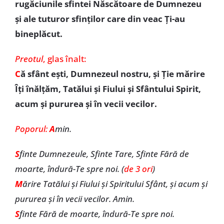
rugăciunile sfintei Născătoare de Dumnezeu
și ale tuturor sfinților care din veac Ți-au
bineplăcut.
Preotul
, glas înalt:
C
ă sfânt ești, Dumnezeul nostru, și Ție mărire
Îți înălțăm, Tatălui și Fiului și Sfântului Spirit,
acum și pururea și în vecii vecilor.
Poporul:
A
min.
S
finte Dumnezeule, Sfinte Tare, Sfinte Fără de
moarte, îndură-Te spre noi. (
de 3 ori
)
M
ărire Tatălui și Fiului și Spiritului Sfânt, și acum și
pururea și în vecii vecilor. Amin.
S
finte Fără de moarte, îndură-Te spre noi.