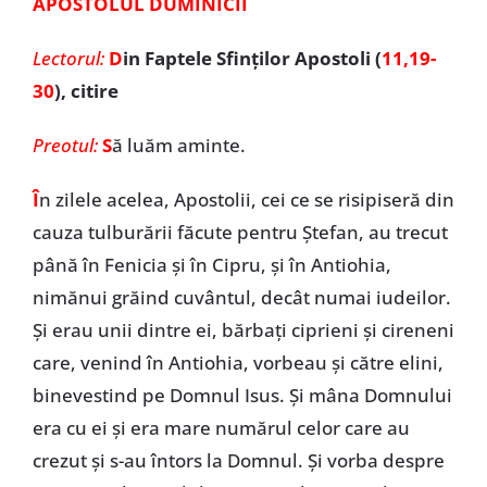
APOSTOLUL DUMINICII
Lectorul:
D
in Faptele Sfinților Apostoli (
11,19-
30
), citire
Preotul:
S
ă luăm aminte.
Î
n zilele acelea, Apostolii, cei ce se risipiseră din
cauza tulburării făcute pentru Ștefan, au trecut
până în Fenicia și în Cipru, și în Antiohia,
nimănui grăind cuvântul, decât numai iudeilor.
Și erau unii dintre ei, bărbați ciprieni și cireneni
care, venind în Antiohia, vorbeau și către elini,
binevestind pe Domnul Isus. Și mâna Domnului
era cu ei și era mare numărul celor care au
crezut și s-au întors la Domnul. Și vorba despre