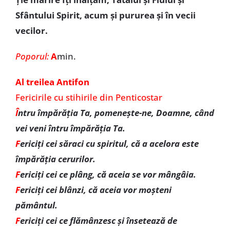
Sfântului Spirit, acum și pururea și în vecii
vecilor.
Poporul:
A
min.
Al treilea Antifon
Fericirile cu stihirile din Penticostar
Î
ntru împărăția Ta, pomenește-ne, Doamne, când
vei veni întru împărăția Ta.
F
ericiți cei săraci cu spiritul, că a acelora este
împărăția cerurilor.
F
ericiți cei ce plâng, că aceia se vor mângâia.
F
ericiți cei blânzi, că aceia vor moșteni
pământul.
F
ericiți cei ce flămânzesc și însetează de