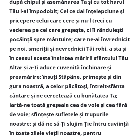
după chipul și asemănarea Ta și cu tot harul
Tău l-ai împodobit; Cel ce dai înțelepciune și
pricepere celui care cere și nu-l treci cu
vederea pe cel care greșește, ci îi rânduiești
pocăință spre mântuire; care ne-ai învrednicit
pe noi, smeriții și nevrednicii Tăi robi, a sta și
în ceasul acesta înaintea măririi sfântului Tău
Altar și a-Ți aduce cuvenită închinare și
preamărire: însuți Stăpâne, primește și din
gura noastră, a celor păcătoși, întreit-sfânta
cântare și ne cercetează cu bunătatea Ta;
iartă-ne toată greșeala cea de voie și cea fără
de voie; sfințește sufletele și trupurile
noastre; și dă-ne să-Ți slujim Ție întru cuviință
în toate zilele vieții noastre, pentru