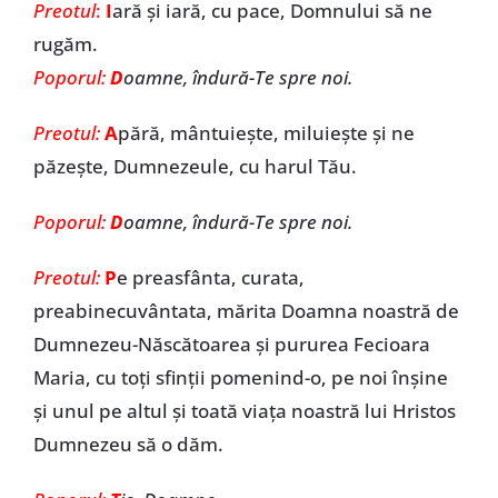
Preotul
:
I
ară și iară, cu pace, Domnului să ne
rugăm.
Poporul:
D
oamne, îndură-Te spre noi.
Preotul:
A
pără, mântuiește, miluiește și ne
păzește, Dumnezeule, cu harul Tău.
Poporul:
D
oamne, îndură-Te spre noi.
Preotul:
P
e preasfânta, curata,
preabinecuvântata, mărita Doamna noastră de
Dumnezeu-Născătoarea și pururea Fecioara
Maria, cu toți sfinții pomenind-o, pe noi înșine
și unul pe altul și toată viața noastră lui Hristos
Dumnezeu să o dăm.