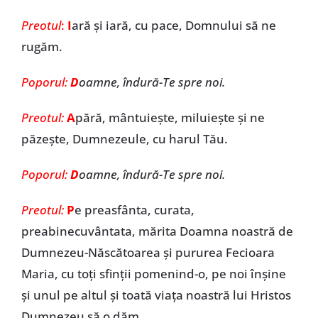
Preotul
:
I
ară și iară, cu pace, Domnului să ne
rugăm.
Poporul:
D
oamne, îndură-Te spre noi.
Preotul:
A
pără, mântuiește, miluiește și ne
păzește, Dumnezeule, cu harul Tău.
Poporul:
D
oamne, îndură-Te spre noi.
Preotul:
P
e preasfânta, curata,
preabinecuvântata, mărita Doamna noastră de
Dumnezeu-Născătoarea și pururea Fecioara
Maria, cu toți sfinții pomenind-o, pe noi înșine
și unul pe altul și toată viața noastră lui Hristos
Dumnezeu să o dăm.