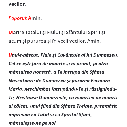
vecilor.
Poporul
:
A
min.
M
ărire Tatălui și Fiului și Sfântului Spirit și
acum și pururea și în vecii vecilor. Amin.
U
nule-născut, Fiule și Cuvântule al lui Dumnezeu,
Cel ce ești fără de moarte și ai primit, pentru
mântuirea noastră, a Te întrupa din Sfânta
Născătoare de Dumnezeu și pururea Fecioara
Maria, neschimbat întrupându-Te și răstignindu-
Te, Hristoase Dumnezeule, cu moartea pe moarte
ai călcat, unul fiind din Sfânta Treime, preamărit
împreună cu Tatăl și cu Spiritul Sfânt,
mântuiește-ne pe noi.