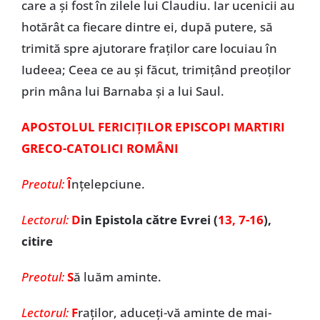
care a și fost în zilele lui Claudiu. Iar ucenicii au
hotărât ca fiecare dintre ei, după putere, să
trimită spre ajutorare fraților care locuiau în
Iudeea; Ceea ce au și făcut, trimițând preoților
prin mâna lui Barnaba și a lui Saul.
APOSTOLUL FERICIȚILOR EPISCOPI MARTIRI
GRECO-CATOLICI ROMÂNI
Preotul:
Î
nțelepciune.
Lectorul:
D
in Epistola către Evrei (
13, 7-16
),
citire
Preotul:
S
ă luăm aminte.
Lectorul:
F
raților, aduceți-vă aminte de mai-