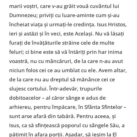
marii voștri, care v-au grăit vouă cuvântul lui
Dumnezeu; priviți cu luare-aminte cum și-au
încheiat viața și urmați-le credința. Isus Hristos,
ieri și astăzi și în veci, este Același. Nu vă lăsați
furați de învățăturile străine cele de multe
feluri; ci bine este să vă întăriți prin har inima
voastră, nu cu mâncăruri, de la care n-au avut
niciun folos cei ce au umblat cu ele. Avem altar,
de la care nu au dreptul să mănânce cei ce
slujesc cortului. Într-adevăr, trupurile
dobitoacelor – al căror sânge e adus de
arhiereu, pentru împăcare, în Sfânta Sfintelor –
sunt arse afară din tabără. Pentru aceea, și
Isus, ca să sfințească poporul cu sângele Său, a
pătimit în afara porții. Așadar, să ieșim la El