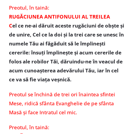
Preotul, în taină:
RUGĂCIUNEA ANTIFONULUI AL TREILEA
C
el ce ne-ai dăruit aceste rugăciuni de obște și
de unire, Cel ce la doi și la trei care se unesc în
numele Tău ai făgăduit să le împlinești
cererile: însuți împlinește și acum cererile de
folos ale robilor Tăi, dăruindu-ne în veacul de
acum cunoașterea adevărului Tău, iar în cel
ce va să fie viața veșnică.
Preotul se închină de trei ori înaintea sfintei
Mese, ridică sfânta Evanghelie de pe sfânta
Masă și face Intratul cel mic.
Preotul, în taină: