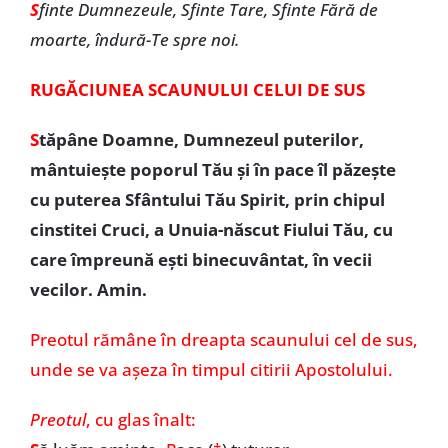
S
finte Dumnezeule, Sfinte Tare, Sfinte Fără de
moarte, îndură-Te spre noi.
RUGĂCIUNEA SCAUNULUI CELUI DE SUS
S
tăpâne Doamne, Dumnezeul puterilor,
mântuiește poporul Tău și în pace îl păzește
cu puterea Sfântului Tău Spirit, prin chipul
cinstitei Cruci, a Unuia-născut Fiului Tău, cu
care împreună ești binecuvântat, în vecii
vecilor. Amin.
Preotul rămâne în dreapta scaunului cel de sus,
unde se va așeza în timpul citirii Apostolului.
Preotul
, cu glas înalt: