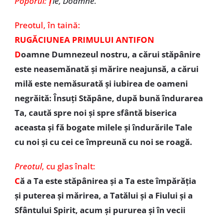
Poporul:
Ț
ie, Doamne.
Preotul,
în taină:
RUGĂCIUNEA PRIMULUI ANTIFON
D
oamne Dumnezeul nostru, a cărui stăpânire
este neasemănată și mărire neajunsă, a cărui
milă este nemăsurată și iubirea de oameni
negrăită: Însuți Stăpâne, după bună îndurarea
Ta, caută spre noi și spre sfântă biserica
aceasta și fă bogate milele și îndurările Tale
cu noi și cu cei ce împreună cu noi se roagă.
Preotul
,
cu glas înalt:
C
ă a Ta este stăpânirea și a Ta este împărăția
și puterea și mărirea, a Tatălui și a Fiului și a
Sfântului Spirit, acum și pururea și în vecii