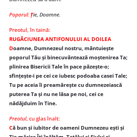
Poporul:
Ț
ie, Doamne.
Preotul,
în taină:
RUGĂCIUNEA ANTIFONULUI AL DOILEA
D
oamne, Dumnezeul nostru, mântuiește
poporul Tău și binecuvântează moștenirea Ta;
plinirea Bisericii Tale în pace păzește-o;
sfințește-i pe cei ce iubesc podoaba casei Tale;
Tu pe aceia îi preamărește cu dumnezeiască
puterea Ta și nu ne lăsa pe noi, cei ce
nădăjduim în Tine.
Preotul
,
cu glas înalt:
C
ă bun și iubitor de oameni Dumnezeu ești și
Ție mărire Îți înălțăm, Tatălui și Fiului și