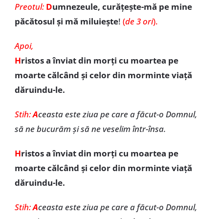
Preotul:
D
umnezeule, curățește-mă pe mine
păcătosul și mă miluiește
!
(
de 3 ori
).
Apoi,
H
ristos a înviat din morți cu moartea pe
moarte călcând și celor din morminte viață
dăruindu-le.
Stih:
A
ceasta este ziua pe care a făcut-o Domnul,
să ne bucurăm și să ne veselim într-însa.
H
ristos a înviat din morți cu moartea pe
moarte călcând și celor din morminte viață
dăruindu-le.
Stih:
A
ceasta este ziua pe care a făcut-o Domnul,