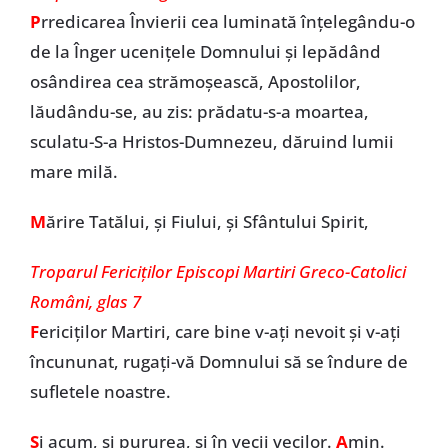
P
rredicarea Învierii cea luminată înțelegându-o
de la Înger ucenițele Domnului și lepădând
osândirea cea strămoșească, Apostolilor,
lăudându-se, au zis: prădatu-s-a moartea,
sculatu-S-a Hristos-Dumnezeu, dăruind lumii
mare milă.
M
ărire Tatălui, și Fiului, și Sfântului Spirit,
Troparul Fericiților Episcopi Martiri Greco-Catolici
Români, glas 7
F
ericiților Martiri, care bine v-ați nevoit și v-ați
încununat, rugați-vă Domnului să se îndure de
sufletele noastre.
Ș
i acum, și pururea, și în vecii vecilor.
A
min.