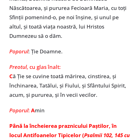
Născătoarea, și pururea Fecioară Maria, cu toți
Sfinții pomenind-o, pe noi înșine, și unul pe
altul, și toată viața noastră, lui Hristos
Dumnezeu să o dăm.
Poporul
: Ție Doamne.
Preotul
, cu glas înalt:
C
ă Ție se cuvine toată mărirea, cinstirea, și
închinarea, Tatălui, și Fiului, și Sfântului Spirit,
acum, și pururea, și în vecii vecilor.
Poporul
:
A
min
Până la încheierea praznicului Paștilor, în
locul Antifoanelor Tipicelor (
Psalmii 102, 145 cu