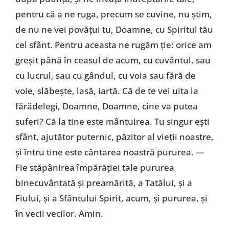
pentru că a ne ruga, precum se cuvine, nu ştim,
de nu ne vei povăţui tu, Doamne, cu Spiritul tău
cel sfânt. Pentru aceasta ne rugăm ţie: orice am
greşit până în ceasul de acum, cu cuvântul, sau
cu lucrul, sau cu gândul, cu voia sau fără de
voie, slăbeşte, lasă, iartă. Că de te vei uita la
fărădelegi, Doamne, Doamne, cine va putea
suferi? Că la tine este mântuirea. Tu singur eşti
sfânt, ajutător puternic, păzitor al vieţii noastre,
şi întru tine este cântarea noastră pururea. —
Fie stăpânirea împărăţiei tale pururea
binecuvântată şi preamărită, a Tatălui, şi a
Fiului, şi a Sfântului Spirit, acum, şi pururea, şi
în vecii vecilor. Amin.