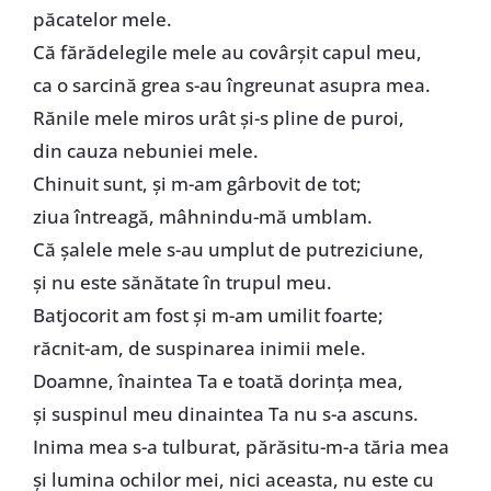
păcatelor mele.
Că fărădelegile mele au covârşit capul meu,
ca o sarcină grea s-au îngreunat asupra mea.
Rănile mele miros urât şi-s pline de puroi,
din cauza nebuniei mele.
Chinuit sunt, şi m-am gârbovit de tot;
ziua întreagă, mâhnindu-mă umblam.
Că şalele mele s-au umplut de putreziciune,
şi nu este sănătate în trupul meu.
Batjocorit am fost şi m-am umilit foarte;
răcnit-am, de suspinarea inimii mele.
Doamne, înaintea Ta e toată dorinţa mea,
şi suspinul meu dinaintea Ta nu s-a ascuns.
Inima mea s-a tulburat, părăsitu-m-a tăria mea
şi lumina ochilor mei, nici aceasta, nu este cu