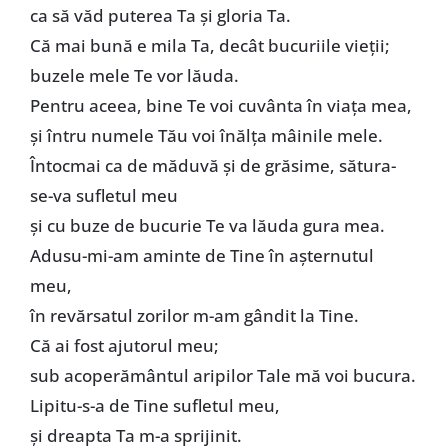
ca să văd puterea Ta şi gloria Ta.
Că mai bună e mila Ta, decât bucuriile vieţii;
buzele mele Te vor lăuda.
Pentru aceea, bine Te voi cuvânta în viaţa mea,
şi întru numele Tău voi înălţa mâinile mele.
Întocmai ca de măduvă şi de grăsime, sătura-
se-va sufletul meu
şi cu buze de bucurie Te va lăuda gura mea.
Adusu-mi-am aminte de Tine în aşternutul
meu,
în revărsatul zorilor m-am gândit la Tine.
Că ai fost ajutorul meu;
sub acoperământul aripilor Tale mă voi bucura.
Lipitu-s-a de Tine sufletul meu,
şi dreapta Ta m-a sprijinit.