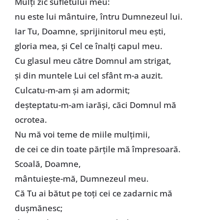
Mulţi zic sufletului meu:
nu este lui mântuire, întru Dumnezeul lui.
Iar Tu, Doamne, sprijinitorul meu eşti,
gloria mea, şi Cel ce înalţi capul meu.
Cu glasul meu către Domnul am strigat,
şi din muntele Lui cel sfânt m-a auzit.
Culcatu-m-am şi am adormit;
deşteptatu-m-am iarăşi, căci Domnul mă
ocrotea.
Nu mă voi teme de miile mulţimii,
de cei ce din toate părţile mă împresoară.
Scoală, Doamne,
mântuieşte-mă, Dumnezeul meu.
Că Tu ai bătut pe toţi cei ce zadarnic mă
duşmănesc;