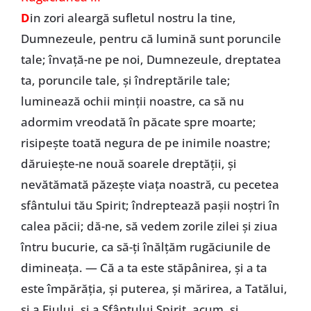
D
in zori aleargă sufletul nostru la tine,
Dumnezeule, pentru că lumină sunt poruncile
tale; învaţă-ne pe noi, Dumnezeule, dreptatea
ta, poruncile tale, şi îndreptările tale;
luminează ochii minţii noastre, ca să nu
adormim vreodată în păcate spre moarte;
risipeşte toată negura de pe inimile noastre;
dăruieşte-ne nouă soarele dreptăţii, şi
nevătămată păzeşte viaţa noastră, cu pecetea
sfântului tău Spirit; îndreptează paşii noştri în
calea păcii; dă-ne, să vedem zorile zilei şi ziua
întru bucurie, ca să-ţi înălţăm rugăciunile de
dimineaţa. — Că a ta este stăpânirea, şi a ta
este împărăţia, şi puterea, şi mărirea, a Tatălui,
şi a Fiului, şi a Sfântului Spirit, acum, şi