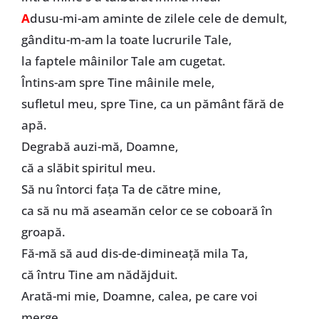
A
dusu-mi-am aminte de zilele cele de demult,
gânditu-m-am la toate lucrurile Tale,
la faptele mâinilor Tale am cugetat.
Întins-am spre Tine mâinile mele,
sufletul meu, spre Tine, ca un pământ fără de
apă.
Degrabă auzi-mă, Doamne,
că a slăbit spiritul meu.
Să nu întorci faţa Ta de către mine,
ca să nu mă aseamăn celor ce se coboară în
groapă.
Fă-mă să aud dis-de-dimineaţă mila Ta,
că întru Tine am nădăjduit.
Arată-mi mie, Doamne, calea, pe care voi
merge,