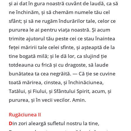
şi ai dat în gura noastră cuvânt de laudă, ca să
ne închinăm, şi să chemăm numele tău cel
sfânt; şi să ne rugăm îndurărilor tale, celor ce
pururea le ai pentru viaţa noastră. Şi acum
trimite ajutorul tău peste cei ce stau înaintea
feţei măririi tale celei sfinte, şi aşteaptă de la
tine bogată milă; şi le dă lor, ca slujind ţie
totdeauna cu frică şi cu dragoste, să laude
bunătatea ta cea negrăită. — Că ţie se cuvine
toată mărirea, cinstea, şi închinăciunea,
Tatălui, şi Fiului, şi Sfântului Spirit, acum, şi
pururea, şi în vecii vecilor. Amin.
Rugăciunea II
D
in zori aleargă sufletul nostru la tine,