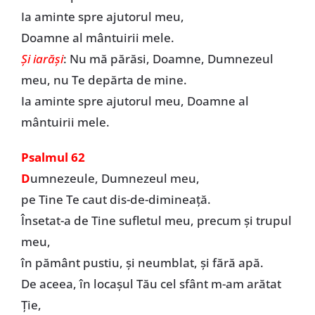
Ia aminte spre ajutorul meu,
Doamne al mântuirii mele.
Şi iarăşi
: Nu mă părăsi, Doamne, Dumnezeul
meu, nu Te depărta de mine.
Ia aminte spre ajutorul meu, Doamne al
mântuirii mele.
Psalmul 62
D
umnezeule, Dumnezeul meu,
pe Tine Te caut dis-de-dimineață.
Însetat-a de Tine sufletul meu, precum şi trupul
meu,
în pământ pustiu, şi neumblat, şi fără apă.
De aceea, în locașul Tău cel sfânt m-am arătat
Ție,