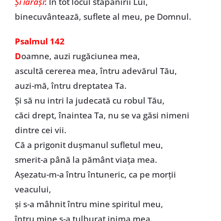
Şi iarăși
: În tot locul stăpânirii Lui,
binecuvântează, suflete al meu, pe Domnul.
Psalmul 142
D
oamne, auzi rugăciunea mea,
ascultă cererea mea, întru adevărul Tău,
auzi-mă, întru dreptatea Ta.
Şi să nu intri la judecată cu robul Tău,
căci drept, înaintea Ta, nu se va găsi nimeni
dintre cei vii.
Că a prigonit duşmanul sufletul meu,
smerit-a până la pământ viaţa mea.
Aşezatu-m-a întru întuneric, ca pe morţii
veacului,
și s-a mâhnit întru mine spiritul meu,
întru mine s-a tulburat inima mea.