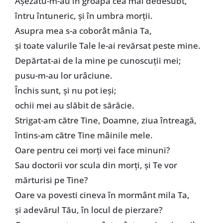
Aşezatu-m-au în groapa cea mai dedesubt,
întru întuneric, şi în umbra morţii.
Asupra mea s-a coborât mânia Ta,
şi toate valurile Tale le-ai revărsat peste mine.
Depărtat-ai de la mine pe cunoscuţii mei;
pusu-m-au lor urâciune.
Închis sunt, şi nu pot ieşi;
ochii mei au slăbit de sărăcie.
Strigat-am către Tine, Doamne, ziua întreagă,
întins-am către Tine mâinile mele.
Oare pentru cei morţi vei face minuni?
Sau doctorii vor scula din morţi, şi Te vor
mărturisi pe Tine?
Oare va povesti cineva în mormânt mila Ta,
şi adevărul Tău, în locul de pierzare?