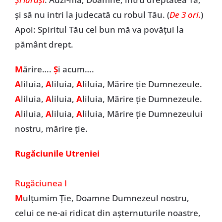
şi să nu intri la judecată cu robul Tău. (
De 3 ori
.
)
Apoi: Spiritul Tău cel bun mă va povăţui la
pământ drept.
M
ărire….
Ș
i acum….
A
liluia,
A
liluia,
A
liluia, Mărire ție Dumnezeule.
A
liluia,
A
liluia,
A
liluia, Mărire ție Dumnezeule.
A
liluia,
A
liluia,
A
liluia, Mărire ție Dumnezeului
nostru, mărire ție.
Rugăciunile Utreniei
Rugăciunea I
M
ulţumim Ție, Doamne Dumnezeul nostru,
celui ce ne-ai ridicat din aşternuturile noastre,