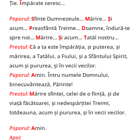
Ție.
Î
mpărate ceresc…
Poporul
:
S
finte Dumnezeule…
M
ărire…
Ș
i
acum…
P
reasfântă Treime…
D
oamne, îndură-te
spre noi…
M
ărire…
Ș
i acum…
T
atăl nostru…
Preotul:
C
ă a ta este împărăția, și puterea, și
mărirea, a Tatălui, a Fiului, și a Sfântului Spirit,
acum și pururea, și în vecii vecilor.
Poporul
:
A
min. Întru numele Domnului,
binecuvântează, Părinte!
Preotul:
M
ărire sfintei, celei de o fiinţă, şi de
viaţă făcătoarei, şi nedespărţitei Treimi,
totdeauna, acum şi pururea, şi în vecii vecilor.
Poporul
:
A
min.
Apoi: