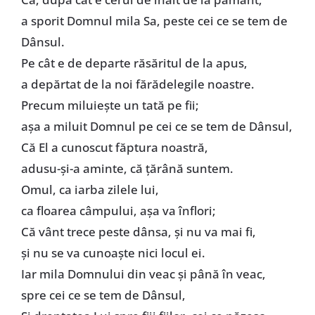
a sporit Domnul mila Sa, peste cei ce se tem de
Dânsul.
Pe cât e de departe răsăritul de la apus,
a depărtat de la noi fărădelegile noastre.
Precum miluieşte un tată pe fii;
aşa a miluit Domnul pe cei ce se tem de Dânsul,
Că El a cunoscut făptura noastră,
adusu-şi-a aminte, că ţărână suntem.
Omul, ca iarba zilele lui,
ca floarea câmpului, aşa va înflori;
Că vânt trece peste dânsa, şi nu va mai fi,
şi nu se va cunoaşte nici locul ei.
Iar mila Domnului din veac şi până în veac,
spre cei ce se tem de Dânsul,