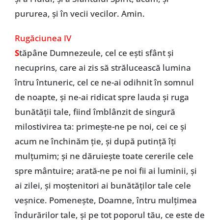
pururea, şi în vecii vecilor. Amin.
Rugăciunea IV
S
tăpâne Dumnezeule, cel ce eşti sfânt şi
necuprins, care ai zis să strălucească lumina
întru întuneric, cel ce ne-ai odihnit în somnul
de noapte, şi ne-ai ridicat spre lauda şi ruga
bunătăţii tale, fiind îmblânzit de singură
milostivirea ta: primeşte-ne pe noi, cei ce şi
acum ne închinăm ţie, şi după putinţă îţi
mulţumim; şi ne dăruieşte toate cererile cele
spre mântuire; arată-ne pe noi fii ai luminii, şi
ai zilei, şi moştenitori ai bunătăţilor tale cele
veşnice. Pomeneşte, Doamne, întru mulţimea
îndurărilor tale, şi pe tot poporul tău, ce este de