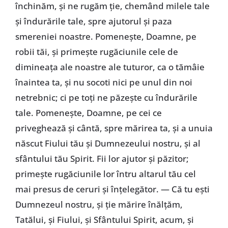
închinăm, şi ne rugăm ţie, chemând milele tale
şi îndurările tale, spre ajutorul şi paza
smereniei noastre. Pomeneşte, Doamne, pe
robii tăi, şi primeşte rugăciunile cele de
dimineaţa ale noastre ale tuturor, ca o tămâie
înaintea ta, şi nu socoti nici pe unul din noi
netrebnic; ci pe toţi ne păzeşte cu îndurările
tale. Pomeneşte, Doamne, pe cei ce
priveghează şi cântă, spre mărirea ta, şi a unuia
născut Fiului tău şi Dumnezeului nostru, şi al
sfântului tău Spirit. Fii lor ajutor şi păzitor;
primeşte rugăciunile lor întru altarul tău cel
mai presus de ceruri şi înţelegător. — Că tu eşti
Dumnezeul nostru, şi ţie mărire înălţăm,
Tatălui, şi Fiului, şi Sfântului Spirit, acum, şi