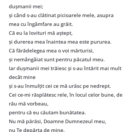
duşmanii mei;
şi când s-au clătinat picioarele mele, asupra
mea cu îngâmfare au grăit.
Că eu la lovituri mă aştept,
şi durerea mea înaintea mea este pururea.
Că fărădelegea mea o voi mărturisi,
şi nemângâiat sunt pentru păcatul meu.
Iar duşmanii mei trăiesc şi s-au întărit mai mult
decât mine
şi s-au înmulţit cei ce mă urăsc pe nedrept.
Cei ce-mi răsplătesc rele, în locul celor bune, de
rău mă vorbeau,
pentru că eu căutam bunătatea.
Nu mă părăsi, Doamne Dumnezeul meu,
nu Te depărta de mine.