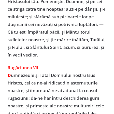
Hristosului tău. Pomeneşte, Doamne, şi pe cei
ce strigă către tine noaptea; auzi-i pe dânşii, şi-i
miluieşte; şi sfărâmă sub picioarele lor pe
duşmanii cei nevăzuţi şi potrivnici luptători. —
Că tu eşti împăratul păcii, şi Mântuitorul
sufletelor noastre, şi ţie mărire înălţăm, Tatălui,
şi Fiului, şi Sfântului Spirit, acum, şi pururea, şi
în vecii vecilor.
Rugăciunea VII
D
umnezeule şi Tatăl Domnului nostru Isus
Hristos, cel ce ne-ai ridicat din aşternuturile
noastre, şi împreună ne-ai adunat la ceasul
rugăciunii: dă-ne har întru deschiderea gurii
noastre, şi primeşte ale noastre mulţumiri cele
după putinţă; şi ne învaţă îndreptările tale;