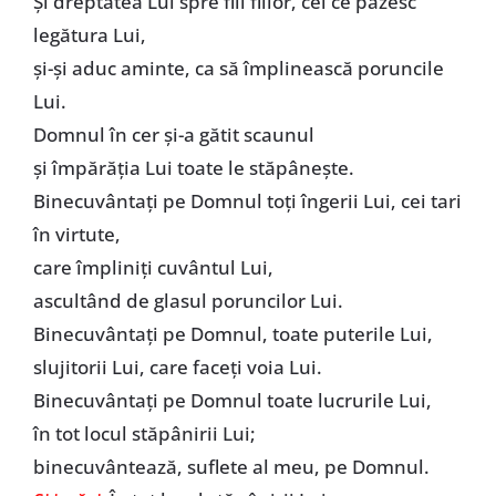
Şi dreptatea Lui spre fiii fiilor, cei ce păzesc
legătura Lui,
şi-şi aduc aminte, ca să împlinească poruncile
Lui.
Domnul în cer şi-a gătit scaunul
şi împărăţia Lui toate le stăpâneşte.
Binecuvântaţi pe Domnul toţi îngerii Lui, cei tari
în virtute,
care împliniţi cuvântul Lui,
ascultând de glasul poruncilor Lui.
Binecuvântaţi pe Domnul, toate puterile Lui,
slujitorii Lui, care faceţi voia Lui.
Binecuvântaţi pe Domnul toate lucrurile Lui,
în tot locul stăpânirii Lui;
binecuvântează, suflete al meu, pe Domnul.