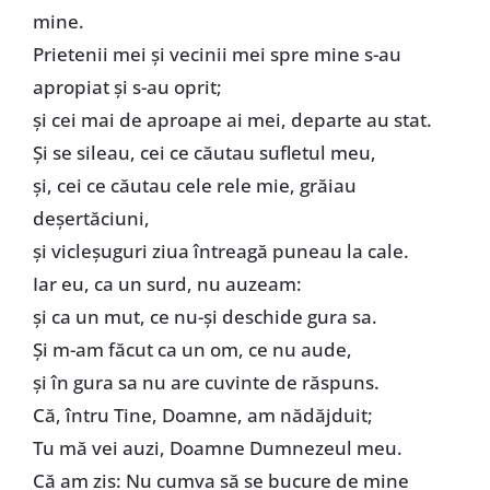
mine.
Prietenii mei şi vecinii mei spre mine s-au
apropiat şi s-au oprit;
şi cei mai de aproape ai mei, departe au stat.
Şi se sileau, cei ce căutau sufletul meu,
şi, cei ce căutau cele rele mie, grăiau
deşertăciuni,
şi vicleşuguri ziua întreagă puneau la cale.
Iar eu, ca un surd, nu auzeam:
şi ca un mut, ce nu-şi deschide gura sa.
Şi m-am făcut ca un om, ce nu aude,
şi în gura sa nu are cuvinte de răspuns.
Că, întru Tine, Doamne, am nădăjduit;
Tu mă vei auzi, Doamne Dumnezeul meu.
Că am zis: Nu cumva să se bucure de mine