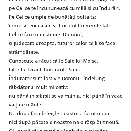
pe Cel ce te încununează cu milă şi cu îndurări.
Pe Cel ce umple de bunătăţi pofta ta;
înnoi-se-vor ca ale vulturului tinereţele tale.
Cel ce face milostenie, Domnul,
şi judecată dreaptă, tuturor celor ce li se face
strâmbătate.
Cunoscute a făcut căile Sale lui Moise,
fiilor lui Izrael, hotărârile Sale.
Îndurător şi milostiv e Domnul, îndelung
răbdător şi mult milostiv;
nu până în sfârşit se va mânia, nici până în veac
va ţine mânie.
Nu după fărădelegile noastre a făcut nouă,
nici după păcatele noastre ne-a răsplătit nouă.
Că, după cât e cerul de înalt de la pământ,