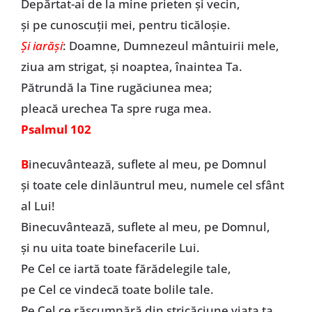
Depărtat-ai de la mine prieten şi vecin,
şi pe cunoscuţii mei, pentru ticăloşie.
Şi iarăşi
: Doamne, Dumnezeul mântuirii mele,
ziua am strigat, şi noaptea, înaintea Ta.
Pătrundă la Tine rugăciunea mea;
pleacă urechea Ta spre ruga mea.
Psalmul 102
B
inecuvântează, suflete al meu, pe Domnul
şi toate cele dinlăuntrul meu, numele cel sfânt
al Lui!
Binecuvântează, suflete al meu, pe Domnul,
şi nu uita toate binefacerile Lui.
Pe Cel ce iartă toate fărădelegile tale,
pe Cel ce vindecă toate bolile tale.
Pe Cel ce răscumpără din stricăciune viaţa ta,