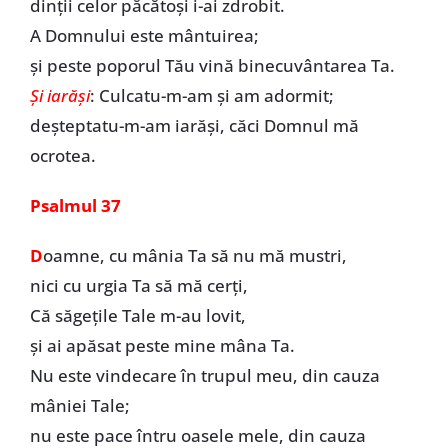
dinţii celor păcătoşi i-ai zdrobit.
A Domnului este mântuirea;
şi peste poporul Tău vină binecuvântarea Ta.
Şi iarăşi
: Culcatu-m-am şi am adormit;
deşteptatu-m-am iarăşi, căci Domnul mă
ocrotea.
Psalmul 37
D
oamne, cu mânia Ta să nu mă mustri,
nici cu urgia Ta să mă cerţi,
Că săgeţile Tale m-au lovit,
şi ai apăsat peste mine mâna Ta.
Nu este vindecare în trupul meu, din cauza
mâniei Tale;
nu este pace întru oasele mele, din cauza