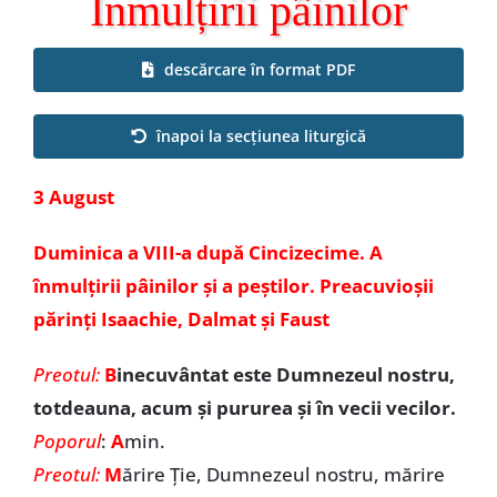
Înmulțirii pâinilor
Special
descărcare în format PDF
înapoi la secțiunea liturgică
3 August
Duminica a VIII-a după Cincizecime. A
înmulțirii pâinilor și a peștilor. Preacuvioșii
părinți Isaachie, Dalmat și Faust
Preotul:
B
inecuvântat este Dumnezeul nostru,
totdeauna, acum și pururea și în vecii vecilor.
Poporul
:
A
min.
Preotul:
M
ărire Ție, Dumnezeul nostru, mărire