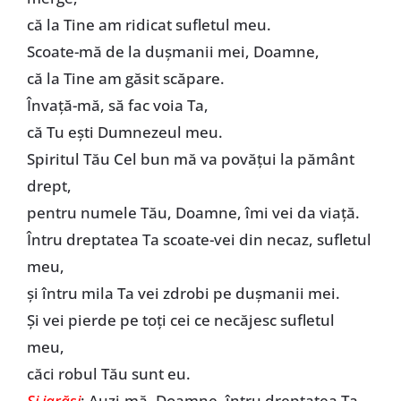
că la Tine am ridicat sufletul meu.
Scoate-mă de la duşmanii mei, Doamne,
că la Tine am găsit scăpare.
Învaţă-mă, să fac voia Ta,
că Tu eşti Dumnezeul meu.
Spiritul Tău Cel bun mă va povăţui la pământ
drept,
pentru numele Tău, Doamne, îmi vei da viaţă.
Întru dreptatea Ta scoate-vei din necaz, sufletul
meu,
şi întru mila Ta vei zdrobi pe duşmanii mei.
Şi vei pierde pe toţi cei ce necăjesc sufletul
meu,
căci robul Tău sunt eu.
Şi iarăşi
: Auzi-mă, Doamne, întru dreptatea Ta,