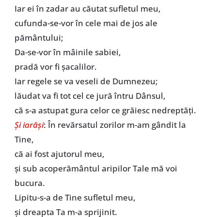
Iar ei în zadar au căutat sufletul meu,
cufunda-se-vor în cele mai de jos ale
pământului;
Da-se-vor în mâinile sabiei,
pradă vor fi şacalilor.
Iar regele se va veseli de Dumnezeu;
lăudat va fi tot cel ce jură întru Dânsul,
că s-a astupat gura celor ce grăiesc nedreptăţi.
Şi iarăşi
: În revărsatul zorilor m-am gândit la
Tine,
că ai fost ajutorul meu,
şi sub acoperământul aripilor Tale mă voi
bucura.
Lipitu-s-a de Tine sufletul meu,
şi dreapta Ta m-a sprijinit.