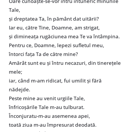
Oare cunoaşte-se-vor întru întuneric minunile
Tale,
şi dreptatea Ta, în pământ dat uitării?
Iar eu, către Tine, Doamne, am strigat,
şi dimineaţa rugăciunea mea Te va întâmpina.
Pentru ce, Doamne, lepezi sufletul meu,
întorci faţa Ta de către mine?
Amărât sunt eu şi întru necazuri, din tinereţele
mele;
iar, când m-am ridicat, fui umilit şi fără
nădejde.
Peste mine au venit urgiile Tale,
înfricoşările Tale m-au tulburat.
Înconjuratu-m-au asemenea apei,
toată ziua m-au împresurat deodată.