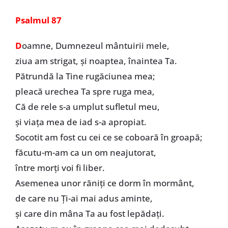
Psalmul 87
D
oamne, Dumnezeul mântuirii mele,
ziua am strigat, şi noaptea, înaintea Ta.
Pătrundă la Tine rugăciunea mea;
pleacă urechea Ta spre ruga mea,
Că de rele s-a umplut sufletul meu,
şi viaţa mea de iad s-a apropiat.
Socotit am fost cu cei ce se coboară în groapă;
făcutu-m-am ca un om neajutorat,
între morţi voi fi liber.
Asemenea unor răniţi ce dorm în mormânt,
de care nu Ți-ai mai adus aminte,
şi care din mâna Ta au fost lepădaţi.