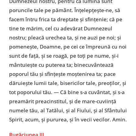
Dumnezeul nostru, pentru că lumină sunt
poruncile tale pe pământ. Înţelepţeşte-ne, să
facem întru frica ta dreptate şi sfinţenie; că pe
tine te mărim, cel cu adevărat Dumnezeul
nostru; pleacă urechea ta, şi ne auzi pe noi; şi
pomeneşte, Doamne, pe cei ce împreună cu noi
sunt de faţă, şi se roagă, pe toţi pe nume, şi-i
mântuieşte cu puterea ta; binecuvântează
poporul tău şi sfinţeşte moştenirea ta; pace
dăruieşte lumii tale, bisericilor tale, preoţilor, şi
tot poporului tău. — Că bine s-a cuvântat, și s-a
preamărit preacinstitul, şi de mare-cuviinţă
numele tău, al Tatălui, şi al Fiului, şi al Sfântului
Spirit, acum, şi pururea, şi în vecii vecilor. Amin.
Rugăciunea III