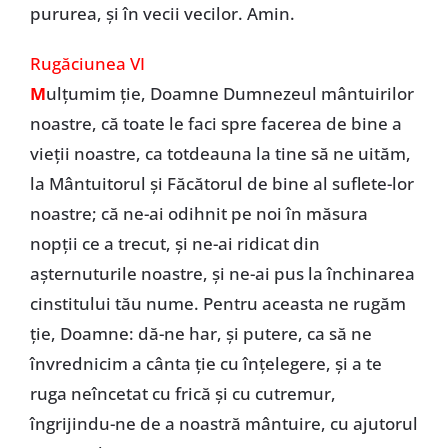
pururea, şi în vecii vecilor. Amin.
Rugăciunea VI
M
ulţumim ţie, Doamne Dumnezeul mântuirilor
noastre, că toate le faci spre facerea de bine a
vieţii noastre, ca totdeauna la tine să ne uităm,
la Mântuitorul şi Făcătorul de bine al suflete-lor
noastre; că ne-ai odihnit pe noi în măsura
nopţii ce a trecut, şi ne-ai ridicat din
aşternuturile noastre, şi ne-ai pus la închinarea
cinstitului tău nume. Pentru aceasta ne rugăm
ţie, Doamne: dă-ne har, şi putere, ca să ne
învrednicim a cânta ţie cu înţelegere, şi a te
ruga neîncetat cu frică şi cu cutremur,
îngrijindu-ne de a noastră mântuire, cu ajutorul