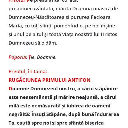
preabinecuvântata, mărita Doamna noastră de
Dumnezeu-Născătoarea şi pururea Fecioara
Maria, cu toţi sfinţii pomenind-o, pe noi înşine
şi unul pe altul şi toată viaţa noastră lui Hristos
Dumnezeu să o dăm.
Poporul:
Ţ
ie, Doamne.
Preotul,
în taină:
RUGĂCIUNEA PRIMULUI ANTIFON
D
oamne Dumnezeul nostru, a cărui stăpânire
este neasemănată şi mărire neajunsă, a cărui
milă este nemăsurată şi iubirea de oameni
negrăită: Însuţi Stăpâne, după bună îndurarea
Ta, caută spre noi şi spre sfântă biserica