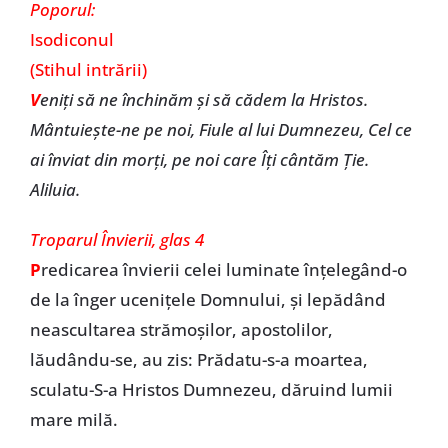
Poporul:
Isodiconul
(Stihul intrării)
V
eniţi să ne închinăm şi să cădem la Hristos.
Mântuieşte-ne pe noi, Fiule al lui Dumnezeu, Cel ce
ai înviat din morţi, pe noi care Îţi cântăm Ţie.
Aliluia.
Troparul Învierii, glas 4
P
redicarea învierii celei luminate înţelegând-o
de la înger uceniţele Domnului, şi lepădând
neascultarea strămoşilor, apostolilor,
lăudându-se, au zis: Prădatu-s-a moartea,
sculatu-S-a Hristos Dumnezeu, dăruind lumii
mare milă.