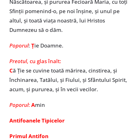
Născătoarea, și pururea Fecioară Maria, cu toți
Sfinții pomenind-o, pe noi înșine, și unul pe
altul, și toată viața noastră, lui Hristos
Dumnezeu să o dăm.
Poporul
:
Ț
ie Doamne.
Preotul
, cu glas înalt:
C
ă Ție se cuvine toată mărirea, cinstirea, și
închinarea, Tatălui, și Fiului, și Sfântului Spirit,
acum, și pururea, și în vecii vecilor.
Poporul
:
A
min
Antifoanele Tipicelor
Primul Antifon