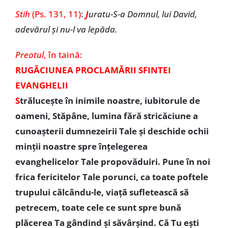
Stih
(Ps. 131, 11)
:
J
uratu-S-a Domnul, lui David,
adevărul și nu-l va lepăda.
Preotul
, în taină:
RUGĂCIUNEA PROCLAMĂRII SFINTEI
EVANGHELII
S
trăluceşte în inimile noastre, iubitorule de
oameni, Stăpâne, lumina fără stricăciune a
cunoaşterii dumnezeirii Tale şi deschide ochii
minţii noastre spre înţelegerea
evanghelicelor Tale propovăduiri. Pune în noi
frica fericitelor Tale porunci, ca toate poftele
trupului călcându-le, viaţă sufletească să
petrecem, toate cele ce sunt spre bună
plăcerea Ta gândind şi săvârşind. Că Tu eşti