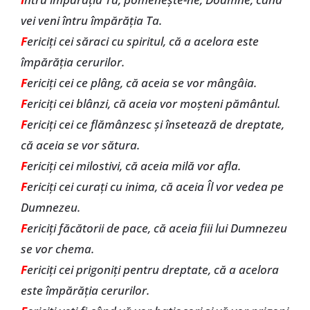
vei veni întru împărăţia Ta.
F
ericiţi cei săraci cu spiritul, că a acelora este
împărăţia cerurilor.
F
ericiţi cei ce plâng, că aceia se vor mângâia.
F
ericiţi cei blânzi, că aceia vor moşteni pământul.
F
ericiţi cei ce flămânzesc şi însetează de dreptate,
că aceia se vor sătura.
F
ericiţi cei milostivi, că aceia milă vor afla.
F
ericiţi cei curaţi cu inima, că aceia Îl vor vedea pe
Dumnezeu.
F
ericiţi făcătorii de pace, că aceia fiii lui Dumnezeu
se vor chema.
F
ericiţi cei prigoniţi pentru dreptate, că a acelora
este împărăţia cerurilor.