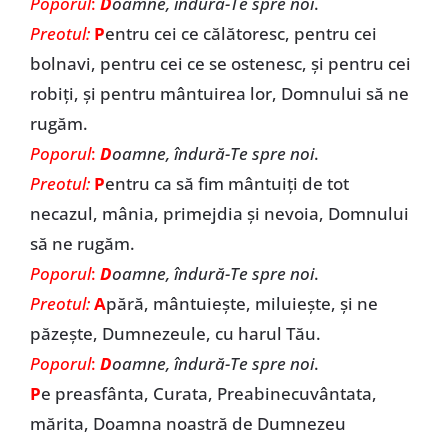
Poporul
:
D
oamne, îndură-Te spre noi
.
Preotul:
P
entru cei ce călătoresc, pentru cei
bolnavi, pentru cei ce se ostenesc, și pentru cei
robiți, și pentru mântuirea lor, Domnului să ne
rugăm.
Poporul
:
D
oamne, îndură-Te spre noi
.
Preotul:
P
entru ca să fim mântuiți de tot
necazul, mânia, primejdia și nevoia, Domnului
să ne rugăm.
Poporul
:
D
oamne, îndură-Te spre noi
.
Preotul:
A
pără, mântuiește, miluiește, și ne
păzește, Dumnezeule, cu harul Tău.
Poporul
:
D
oamne, îndură-Te spre noi
.
P
e preasfânta, Curata, Preabinecuvântata,
mărita, Doamna noastră de Dumnezeu