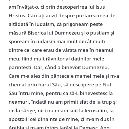
am învățat-o, ci prin descoperirea lui Isus
Hristos. Căci ați auzit despre purtarea mea de
altădată în iudaism, că prigoneam peste
măsură Biserica lui Dumnezeu și o pustiam și
spoream în iudaism mai mult decât mulți
dintre cei care erau de vârsta mea în neamul
meu, fiind mult râvnitor al datinilor mele
părintești. Dar, când a binevoit Dumnezeu,
Care m-a ales din pântecele mamei mele și m-a
chemat prin harul Său, să descopere pe Fiul
Său întru mine, pentru ca să-L binevestesc la
neamuri, îndată nu am primit sfat de la trup și
de la sânge, nici nu m-am suit la Ierusalim, la
apostolii cei dinainte de mine, ci m-am dus în
Arabia și m-am întors iarăși la Damasc. Apoi,