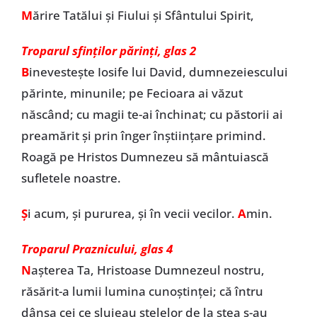
M
ărire Tatălui și Fiului și Sfântului Spirit,
Troparul sfinților părinți, glas 2
B
inevesteşte Iosife lui David, dumnezeiescului
părinte, minunile; pe Fecioara ai văzut
născând; cu magii te-ai închinat; cu păstorii ai
preamărit şi prin înger înştiinţare primind.
Roagă pe Hristos Dumnezeu să mântuiască
sufletele noastre.
Ș
i acum, și pururea, și în vecii vecilor.
A
min.
Troparul Praznicului, glas 4
N
aşterea Ta, Hristoase Dumnezeul nostru,
răsărit-a lumii lumina cunoştinţei; că întru
dânsa cei ce slujeau stelelor de la stea s-au