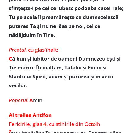
sfinţeşte-i pe cei ce iubesc podoaba casei Tale;
Tu pe aceia îi preamăreşte cu dumnezeiască
puterea Ta şi nu ne lăsa pe noi, cei ce
nădăjduim în Tine.
Preotul
,
cu glas înalt:
C
ă bun şi iubitor de oameni Dumnezeu eşti şi
Ţie mărire Îţi înălţăm, Tatălui şi Fiului şi
Sfântului Spirit, acum şi pururea şi în vecii
vecilor.
Poporul:
A
min.
Al treilea Antifon
Fericirile, glas 4, cu stihirile din Octoih
Î
ntru împărăţia Ta, pomeneşte-ne, Doamne, când