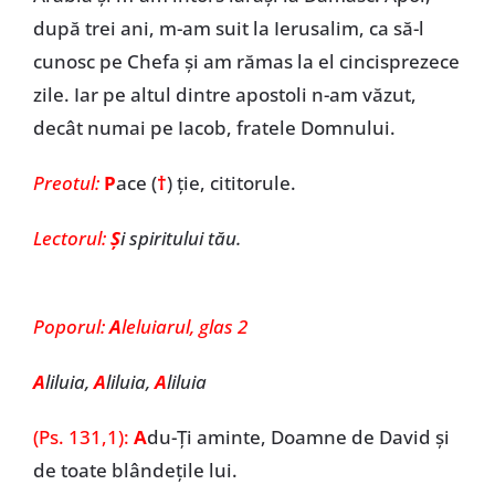
după trei ani, m-am suit la Ierusalim, ca să-l
cunosc pe Chefa și am rămas la el cincisprezece
zile. Iar pe altul dintre apostoli n-am văzut,
decât numai pe Iacob, fratele Domnului.
Preotul:
P
ace (
†
)
ţie, cititorule.
Lectorul:
Ş
i spiritului tău.
Poporul:
A
leluiarul, glas 2
A
liluia,
A
liluia,
A
liluia
(Ps. 131,1):
A
du-Ți aminte, Doamne de David și
de toate blândețile lui.