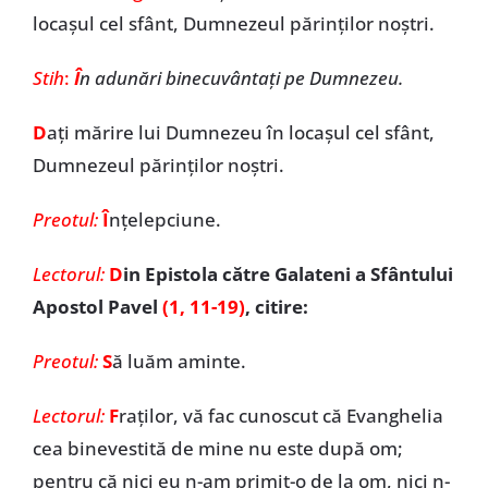
locașul cel sfânt, Dumnezeul părinților noștri.
Stih
:
Î
n adunări binecuvântați pe Dumnezeu.
D
ați mărire lui Dumnezeu în locașul cel sfânt,
Dumnezeul părinților noștri.
Preotul:
Î
nţelepciune.
Lectorul:
D
in Epistola către Galateni a Sfântului
Apostol Pavel
(1, 11-19)
, citire:
Preotul:
S
ă luăm aminte.
Lectorul:
F
raților, vă fac cunoscut că Evanghelia
cea binevestită de mine nu este după om;
pentru că nici eu n-am primit-o de la om, nici n-