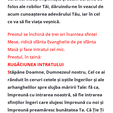
folos ale robilor Tăi, dăruindu-ne în veacul de
acum cunoaşterea adevărului Tău, iar în cel
ce va să fie viaţa veşnică.
Preotul se închină de trei ori înaintea sfintei
Mese, ridică sfânta Evanghelie de pe sfânta
Masă și face Intratul cel mic.
Preotul, în taină:
RUGĂCIUNEA INTRATULUI
S
tăpâne Doamne, Dumnezeul nostru, Cel ce ai
rânduit în ceruri cetele şi oştile îngerilor şi ale
arhanghelilor spre slujba măririi Tale: fă ca,
împreună cu intrarea noastră, să fie intrarea
sfinţilor îngeri care slujesc împreună cu noi şi
împreună preamăresc bunătatea Ta. Că Ţie Ţi