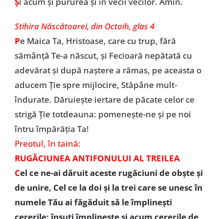
Ș
i acum și pururea și în vecii vecilor. Amin.
Stihira Născătoarei, din Octoih, glas 4
P
e Maica Ta, Hristoase, care cu trup, fără
sămânță Te-a născut, și Fecioară nepătată cu
adevărat și după naștere a rămas, pe aceasta o
aducem Ție spre mijlocire, Stăpâne mult-
îndurate. Dăruiește iertare de păcate celor ce
strigă Ție totdeauna: pomenește-ne și pe noi
întru împărăția Ta!
Preotul, în taină:
RUGĂCIUNEA ANTIFONULUI AL TREILEA
C
el ce ne-ai dăruit aceste rugăciuni de obşte şi
de unire, Cel ce la doi şi la trei care se unesc în
numele Tău ai făgăduit să le împlineşti
cererile: însuţi împlineşte şi acum cererile de