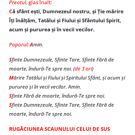
Preotul
, glas înalt:
C
ă sfânt eşti, Dumnezeul nostru, şi Ţie mărire
Îţi înălţăm, Tatălui şi Fiului şi Sfântului Spirit,
acum şi pururea și în vecii vecilor.
Poporul:
A
min.
S
finte Dumnezeule, Sfinte Tare, Sfinte Fără de
moarte, îndură-Te spre noi. (
de 3 ori
)
M
ărire Tatălui şi Fiului şi Spiritului Sfânt, şi acum şi
pururea şi în vecii vecilor. Amin.
S
finte Fără de moarte, îndură-Te spre noi.
S
finte Dumnezeule, Sfinte Tare, Sfinte Fără de
moarte, îndură-Te spre noi.
RUGĂCIUNEA SCAUNULUI CELUI DE SUS