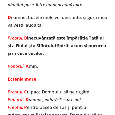
pământ pace, între oameni bunăvoire.
D
oamne, buzele mele vei deschide, şi gura mea
va vesti lauda ta.
Preotul:
B
inecuvântată este împărăția Tatălui
și a Fiului și a Sfântului Spirit, acum și pururea
și în vecii vecilor.
Poporul
:
A
min.
Ectenia mare
Preotul:
C
u pace Domnului să ne rugăm.
Poporul
:
D
oamne, îndură-Te spre noi.
Preotul:
P
entru pacea de sus și pentru
mântuirea sufletelor noastre, Domnului să ne