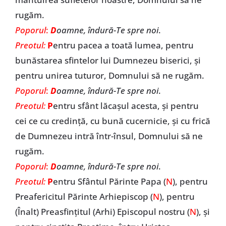
rugăm.
Poporul
:
D
oamne, îndură-Te spre noi
.
Preotul:
P
entru pacea a toată lumea, pentru
bunăstarea sfintelor lui Dumnezeu biserici, și
pentru unirea tuturor, Domnului să ne rugăm.
Poporul
:
D
oamne, îndură-Te spre noi
.
Preotul:
P
entru sfânt lăcașul acesta, și pentru
cei ce cu credință, cu bună cucernicie, și cu frică
de Dumnezeu intră într-însul, Domnului să ne
rugăm.
Poporul
:
D
oamne, îndură-Te spre noi
.
Preotul:
P
entru Sfântul Părinte Papa (
N
), pentru
Preafericitul Părinte Arhiepiscop (
N
), pentru
(Înalt) Preasfințitul (Arhi) Episcopul nostru (
N
), și