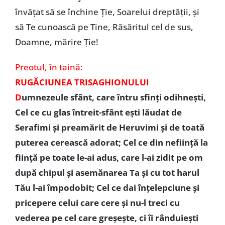
învăţat să se închine Ţie, Soarelui dreptăţii, şi
să Te cunoască pe Tine, Răsăritul cel de sus,
Doamne, mărire Ţie!
Preotul,
în taină:
RUGĂCIUNEA TRISAGHIONULUI
D
umnezeule sfânt, care întru sfinţi odihneşti,
Cel ce cu glas întreit-sfânt eşti lăudat de
Serafimi şi preamărit de Heruvimi şi de toată
puterea cerească adorat; Cel ce din nefiinţă la
fiinţă pe toate le-ai adus, care l-ai zidit pe om
după chipul şi asemănarea Ta şi cu tot harul
Tău l-ai împodobit; Cel ce dai înţelepciune şi
pricepere celui care cere şi nu-l treci cu
vederea pe cel care greşeşte, ci îi rânduieşti