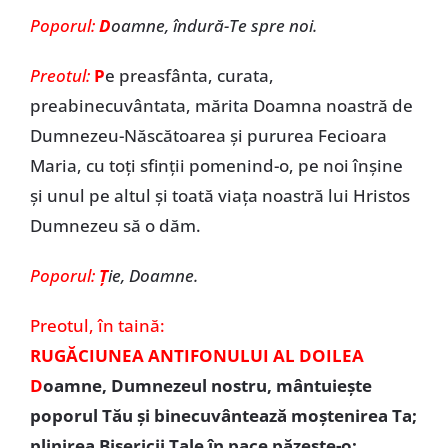
Poporul:
D
oamne, îndură-Te spre noi.
Preotul:
P
e preasfânta, curata,
preabinecuvântata, mărita Doamna noastră de
Dumnezeu-Născătoarea şi pururea Fecioara
Maria, cu toţi sfinţii pomenind-o, pe noi înşine
şi unul pe altul şi toată viaţa noastră lui Hristos
Dumnezeu să o dăm.
Poporul:
Ţ
ie, Doamne.
Preotul,
în taină:
RUGĂCIUNEA ANTIFONULUI AL DOILEA
D
oamne, Dumnezeul nostru, mântuieşte
poporul Tău şi binecuvântează moştenirea Ta;
plinirea Bisericii Tale în pace păzeşte-o;