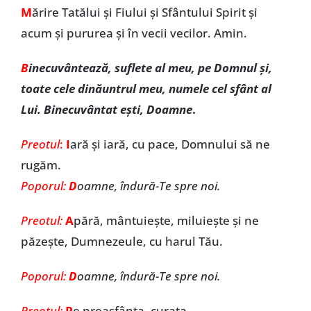
M
ărire Tatălui şi Fiului şi Sfântului Spirit și
acum și pururea și în vecii vecilor. Amin.
B
inecuvântează, suflete al meu, pe Domnul şi,
toate cele dinăuntrul meu, numele cel sfânt al
Lui. Binecuvântat eşti, Doamne
.
Preotul
:
I
ară şi iară, cu pace, Domnului să ne
rugăm.
Poporul:
D
oamne, îndură-Te spre noi.
Preotul:
A
pără, mântuieşte, miluieşte şi ne
păzeşte, Dumnezeule, cu harul Tău.
Poporul:
D
oamne, îndură-Te spre noi.
Preotul:
P
e preasfânta, curata,