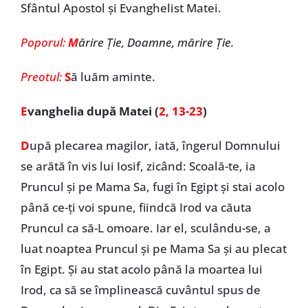
Sfântul Apostol și Evanghelist Matei.
Poporul:
M
ărire Ţie, Doamne, mărire Ţie.
Preotul:
S
ă luăm aminte.
E
vanghelia după Matei (
2, 13-23
)
D
upă plecarea magilor, iată, îngerul Domnului
se arătă în vis lui Iosif, zicând: Scoală-te, ia
Pruncul și pe Mama Sa, fugi în Egipt și stai acolo
până ce-ți voi spune, fiindcă Irod va căuta
Pruncul ca să-L omoare. Iar el, sculându-se, a
luat noaptea Pruncul și pe Mama Sa și au plecat
în Egipt. Și au stat acolo până la moartea lui
Irod, ca să se împlinească cuvântul spus de