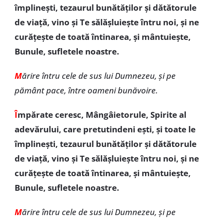
împlineşti, tezaurul bunătăţilor şi dătătorule
de viaţă, vino şi Te sălășluiește întru noi, și ne
curăţeşte de toată întinarea, şi mântuieşte,
Bunule, sufletele noastre.
M
ărire întru cele de sus lui Dumnezeu, şi pe
pământ pace, între oameni bunăvoire.
Î
mpărate ceresc, Mângâietorule, Spirite al
adevărului, care pretutindeni eşti, şi toate le
împlineşti, tezaurul bunătăţilor şi dătătorule
de viaţă, vino şi Te sălășluiește întru noi, și ne
curăţeşte de toată întinarea, şi mântuieşte,
Bunule, sufletele noastre.
M
ărire întru cele de sus lui Dumnezeu, şi pe