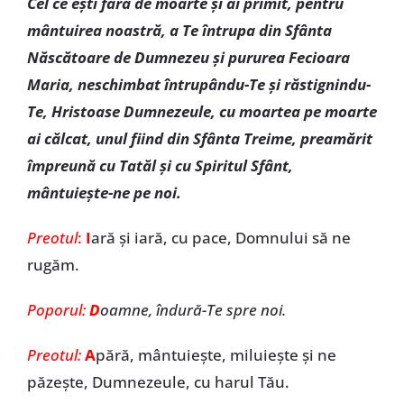
Cel ce eşti fără de moarte şi ai primit, pentru
mântuirea noastră, a Te întrupa din Sfânta
Născătoare de Dumnezeu şi pururea Fecioara
Maria, neschimbat întrupându-Te şi răstignindu-
Te, Hristoase Dumnezeule, cu moartea pe moarte
ai călcat, unul fiind din Sfânta Treime, preamărit
împreună cu Tatăl şi cu Spiritul Sfânt,
mântuieşte-ne pe noi.
Preotul
:
I
ară şi iară, cu pace, Domnului să ne
rugăm.
Poporul:
D
oamne, îndură-Te spre noi.
Preotul:
A
pără, mântuieşte, miluieşte şi ne
păzeşte, Dumnezeule, cu harul Tău.