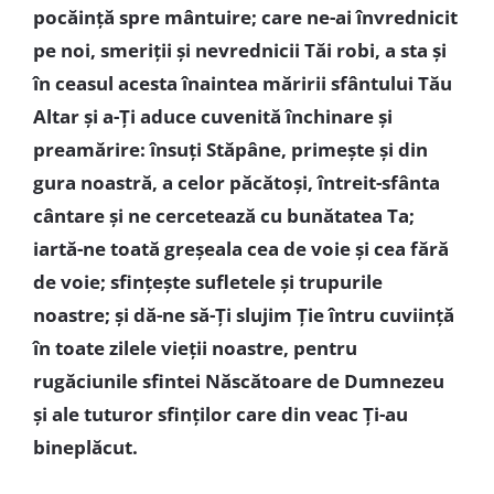
pocăinţă spre mântuire; care ne-ai învrednicit
pe noi, smeriţii şi nevrednicii Tăi robi, a sta şi
în ceasul acesta înaintea măririi sfântului Tău
Altar şi a-Ţi aduce cuvenită închinare şi
preamărire: însuţi Stăpâne, primeşte şi din
gura noastră, a celor păcătoşi, întreit-sfânta
cântare şi ne cercetează cu bunătatea Ta;
iartă-ne toată greşeala cea de voie şi cea fără
de voie; sfinţeşte sufletele şi trupurile
noastre; şi dă-ne să-Ţi slujim Ţie întru cuviinţă
în toate zilele vieţii noastre, pentru
rugăciunile sfintei Născătoare de Dumnezeu
şi ale tuturor sfinţilor care din veac Ţi-au
bineplăcut.