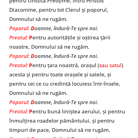
pentru cinstita Preoțime, întru Hristos
Diaconime, pentru tot Clerul și poporul,
Domnului să ne rugăm.
Poporul
:
D
oamne, îndură-Te spre noi
.
Preotul:
P
entru autoritățile și oștirea țării
noastre, Domnului să ne rugăm.
Poporul
:
D
oamne, îndură-Te spre noi
.
Preotul:
P
entru țara noastră, orașul (
sau satul
)
acesta și pentru toate orașele și satele, și
pentru cei ce cu credință locuiesc într-însele,
Domnului să ne rugăm.
Poporul
:
D
oamne, îndură-Te spre noi
.
Preotul:
P
entru bună liniștea aerului, și pentru
înmulțirea roadelor pământului, și pentru
timpuri de pace, Domnului să ne rugăm.