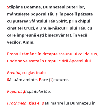
S
tăpâne Doamne, Dumnezeul puterilor,
mântuiește poporul Tău și în pace îl păzește
cu puterea Sfântului Tău Spirit, prin chipul
cinstitei Cruci, a Unuia-născut Fiului Tău, cu
care împreună ești binecuvântat, în vecii
vecilor. Amin.
Preotul rămâne în dreapta scaunului cel de sus,
unde se va așeza în timpul citirii Apostolului.
Preotul
, cu glas înalt:
S
ă luăm aminte.
P
ace (
†
)
tuturor.
Poporul:
Ş
i spiritului tău.
Prochimen
,
glas 4:
D
ați mărire lui Dumnezeu în