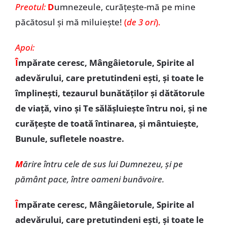
Preotul:
D
umnezeule, curățește-mă pe mine
păcătosul și mă miluiește!
(
de 3 ori
).
Apoi:
Î
mpărate ceresc, Mângâietorule, Spirite al
adevărului, care pretutindeni eşti, şi toate le
împlineşti, tezaurul bunătăţilor şi dătătorule
de viaţă, vino şi Te sălășluiește întru noi, și ne
curăţeşte de toată întinarea, şi mântuieşte,
Bunule, sufletele noastre.
M
ărire întru cele de sus lui Dumnezeu, şi pe
pământ pace, între oameni bunăvoire.
Î
mpărate ceresc, Mângâietorule, Spirite al
adevărului, care pretutindeni eşti, şi toate le