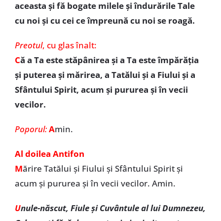
aceasta şi fă bogate milele şi îndurările Tale
cu noi şi cu cei ce împreună cu noi se roagă.
Preotul
,
cu glas înalt:
C
ă a Ta este stăpânirea şi a Ta este împărăţia
şi puterea şi mărirea, a Tatălui şi a Fiului şi a
Sfântului Spirit, acum şi pururea şi în vecii
vecilor.
Poporul:
A
min.
Al doilea Antifon
M
ărire Tatălui şi Fiului şi Sfântului Spirit și
acum și pururea și în vecii vecilor. Amin.
U
nule-născut, Fiule şi Cuvântule al lui Dumnezeu,