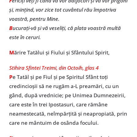
F
ericiţi veți fi când vă vor batjocori şi vă vor prigoni
şi, minţind, vor zice tot cuvântul rău împotriva
voastră, pentru Mine.
B
ucuraţi-vă şi vă veseliţi, că plata voastră multă
este în ceruri.
M
ărire Tatălui și Fiului și Sfântului Spirit,
Stihira Sfintei Treimi, din Octoih, glas 4
P
e Tatăl și pe Fiul și pe Spiritul Sfânt toți
credincioșii să ne rugăm a-L preamări, cu un
gând, după vrednicie; pe Unimea Dumnezeirii,
care este în trei Ipostasuri, care rămâne
neamestecată, neîmpărțită și neapropiată, prin
care ne mântuim de osânda focului.