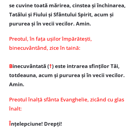
se cuvine toată mărirea, cinstea şi închinarea,
Tatălui şi Fiului şi Sfântului Spirit, acum şi
pururea şi în vecii vecilor. Amin.
Preotul,
în fața ușilor împărătești,
binecuvântând, zice în taină:
B
inecuvântată (
†
)
este intrarea sfinţilor Tăi,
totdeauna, acum şi pururea şi în vecii vecilor.
Amin.
Preotul înalţă sfânta Evanghelie, zicând cu glas
înalt:
Î
nţelepciune! Drepţi!