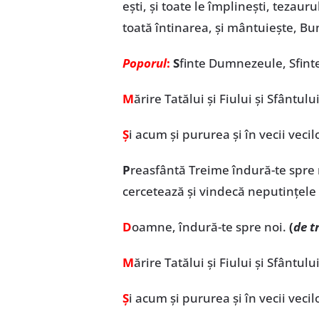
eşti, şi toate le împlineşti, tezaur
toată întinarea, şi mântuieşte, Bu
Poporul
:
S
finte Dumnezeule, Sfinte
M
ărire Tatălui și Fiului și Sfântului
Ș
i acum și pururea și în vecii vecil
P
reasfântă Treime îndură-te spre 
cercetează și vindecă neputințele
D
oamne, îndură-te spre noi.
(
de tr
M
ărire Tatălui și Fiului și Sfântului
Ș
i acum și pururea și în vecii vecil