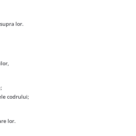
supra lor.
lor,
;
ele codrului;
re lor.