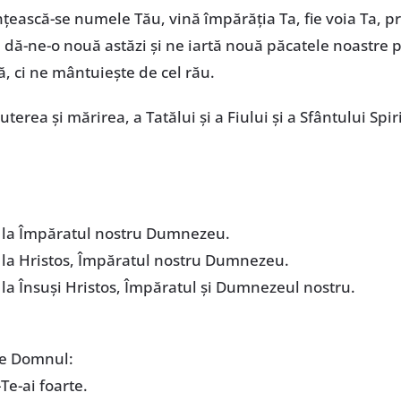
sfințească-se numele Tău, vină împărăția Ta, fie voia Ta, 
, dă-ne-o nouă astăzi și ne iartă nouă păcatele noastre p
tă, ci ne mântuiește de cel rău.
uterea și mărirea, a Tatălui și a Fiului și a Sfântului Spir
m la Împăratul nostru Dumnezeu.
 la Hristos, Împăratul nostru Dumnezeu.
 la Însuși Hristos, Împăratul și Dumnezeul nostru.
pe Domnul:
e-ai foarte.