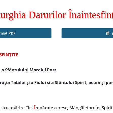
turghia Darurilor Înaintesfinț
ormat PDF
SFINȚITE
a Sfântului și Marelui Post
ia Tatălui și a Fiului și a Sfântului Spirit, acum și pur
stru, mărire Ție.
Î
mpărate ceresc, Mângâietorule, Spirit