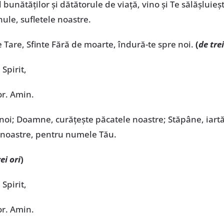
ul bunătăţilor şi dătătorule de viaţă, vino şi Te sălășluieș
nule, sufletele noastre.
 Tare, Sfinte Fără de moarte, îndură-te spre noi.
(
de trei
 Spirit,
or. Amin.
noi; Doamne, curățește păcatele noastre; Stăpâne, iartă 
 noastre, pentru numele Tău.
ei ori
)
 Spirit,
or. Amin.