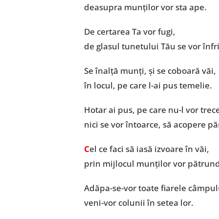
deasupra munților vor sta ape.
De certarea Ta vor fugi,
de glasul tunetului Tău se vor înfr
Se înalță munți, și se coboară văi,
în locul, pe care l-ai pus temelie.
Hotar ai pus, pe care nu-l vor trec
nici se vor întoarce, să acopere p
C
el ce faci să iasă izvoare în văi,
prin mijlocul munților vor pătrun
Adăpa-se-vor toate fiarele câmpul
veni-vor colunii în setea lor.