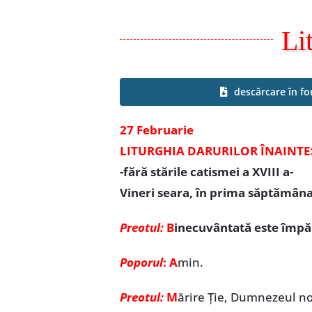
Li
descărcare în f
27 Februarie
LITURGHIA DARURILOR ÎNAINTE
-fără stările catismei a XVIII a-
Vineri seara, în prima săptămâna 
Preotul:
B
inecuvântată este împărăț
Poporul
: A
min.
Preotul:
M
ărire Ție, Dumnezeul no