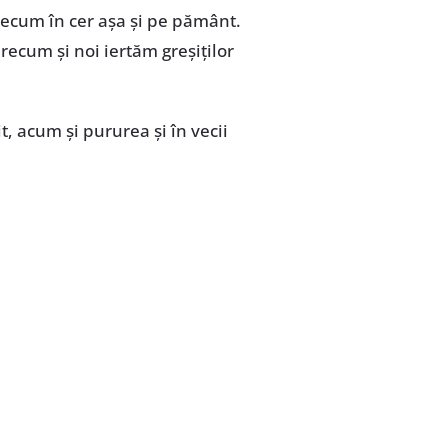
precum în cer așa și pe pământ.
recum și noi iertăm greșiților
it, acum și pururea și în vecii