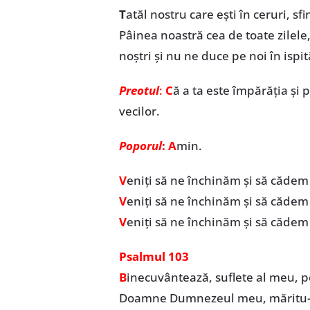
T
atăl nostru care ești în ceruri, 
Pâinea noastră cea de toate zilele
noștri și nu ne duce pe noi în ispi
Preotul
:
C
ă a ta este împărăția și p
vecilor.
Poporul
: A
min.
V
eniți să ne închinăm și să căde
V
eniți să ne închinăm și să cădem
V
eniți să ne închinăm și să cădem
Psalmul 103
B
inecuvântează, suflete al meu, 
Doamne Dumnezeul meu, măritu-T