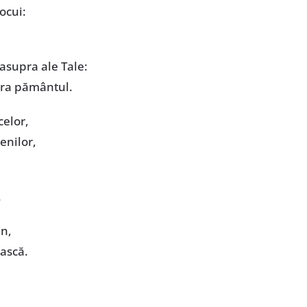
ocui:
asupra ale Tale:
tura pământul.
celor,
enilor,
.
mn,
ească.