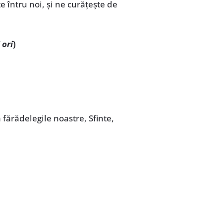
te întru noi, și ne curăţeşte de
 ori
)
fărădelegile noastre, Sfinte,