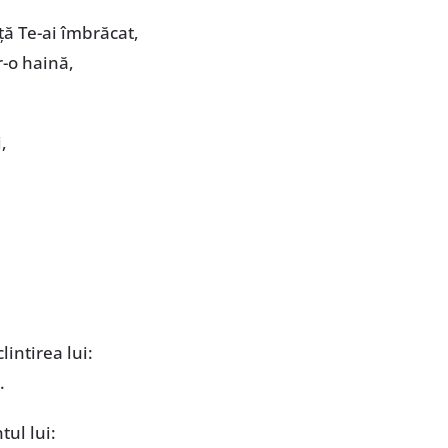
ță Te-ai îmbrăcat,
r-o haină,
,
intirea lui:
.
ul lui: