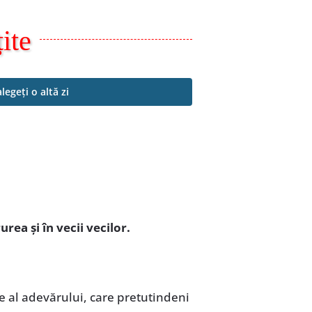
ite
alegeți o altă zi
urea și în vecii vecilor.
e al adevărului, care pretutindeni