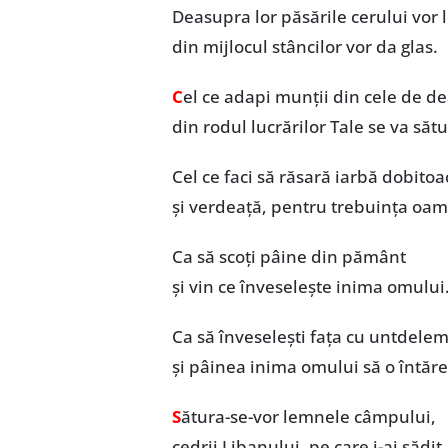
Deasupra lor păsările cerului vor l
din mijlocul stâncilor vor da glas.
C
el ce adapi munții din cele de de
din rodul lucrărilor Tale se va să
Cel ce faci să răsară iarbă dobitoa
și verdeață, pentru trebuința oam
Ca să scoți pâine din pământ
și vin ce înveselește inima omului
Ca să înveselești fața cu untdele
și pâinea inima omului să o întăr
S
ătura-se-vor lemnele câmpului,
cedrii Libanului, pe care i-ai sădit.