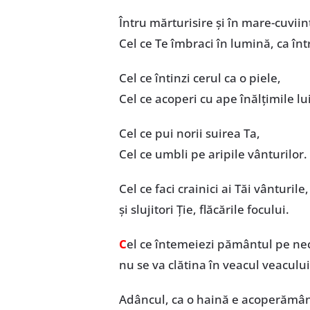
Întru mărturisire și în mare-cuviin
Cel ce Te îmbraci în lumină, ca înt
Cel ce întinzi cerul ca o piele,
Cel ce acoperi cu ape înălțimile lui
Cel ce pui norii suirea Ta,
Cel ce umbli pe aripile vânturilor.
Cel ce faci crainici ai Tăi vânturile,
și slujitori Ție, flăcările focului.
C
el ce întemeiezi pământul pe necl
nu se va clătina în veacul veacului
Adâncul, ca o haină e acoperământ