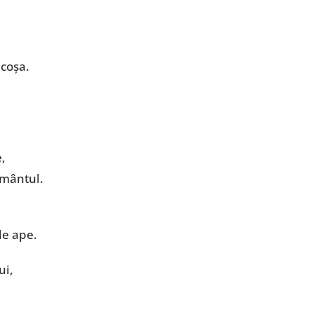
icoșa.
e,
ământul.
de ape.
ui,