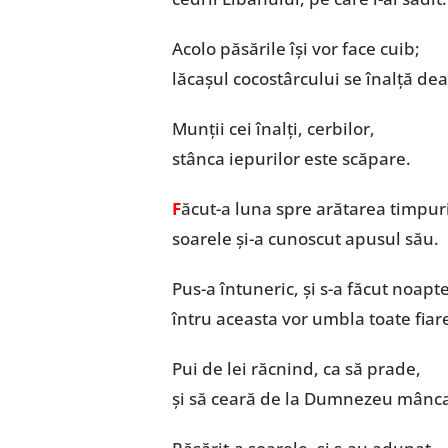
Acolo păsările își vor face cuib;
lăcașul cocostârcului se înalță dea
Munții cei înalți, cerbilor,
stânca iepurilor este scăpare.
F
ăcut-a luna spre arătarea timpuri
soarele și-a cunoscut apusul său.
Pus-a întuneric, și s-a făcut noapte
întru aceasta vor umbla toate fiar
Pui de lei răcnind, ca să prade,
și să ceară de la Dumnezeu mânca