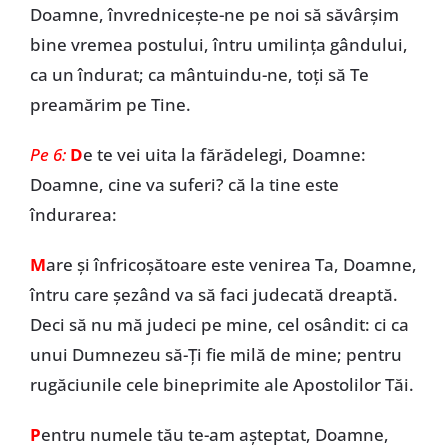
Doamne, învredniceşte-ne pe noi să săvârşim
bine vremea postului, întru umilinţa gândului,
ca un îndurat; ca mântuindu-ne, toţi să Te
preamărim pe Tine.
Pe 6:
D
e te vei uita la fărădelegi, Doamne:
Doamne, cine va suferi? că la tine este
îndurarea:
M
are şi înfricoşătoare este venirea Ta, Doamne,
întru care şezând va să faci judecată dreaptă.
Deci să nu mă judeci pe mine, cel osândit: ci ca
unui Dumnezeu să-Ţi fie milă de mine; pentru
rugăciunile cele bineprimite ale Apostolilor Tăi.
P
entru numele tău te-am așteptat, Doamne,