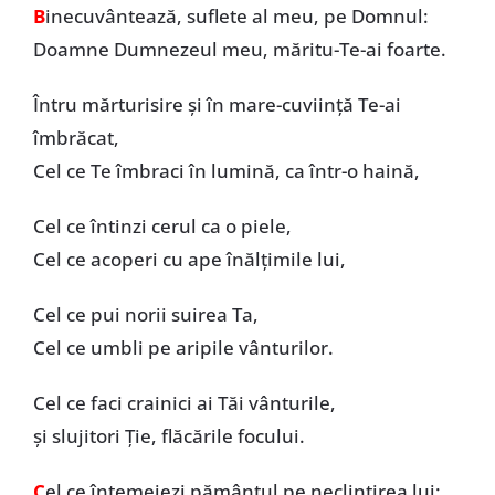
B
inecuvântează, suflete al meu, pe Domnul:
Doamne Dumnezeul meu, măritu-Te-ai foarte.
Întru mărturisire și în mare-cuviință Te-ai
îmbrăcat,
Cel ce Te îmbraci în lumină, ca într-o haină,
Cel ce întinzi cerul ca o piele,
Cel ce acoperi cu ape înălțimile lui,
Cel ce pui norii suirea Ta,
Cel ce umbli pe aripile vânturilor.
Cel ce faci crainici ai Tăi vânturile,
și slujitori Ție, flăcările focului.
C
el ce întemeiezi pământul pe neclintirea lui: