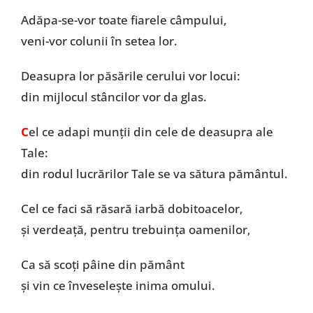
Adăpa-se-vor toate fiarele câmpului,
veni-vor colunii în setea lor.
Deasupra lor păsările cerului vor locui:
din mijlocul stâncilor vor da glas.
C
el ce adapi munții din cele de deasupra ale
Tale:
din rodul lucrărilor Tale se va sătura pământul.
Cel ce faci să răsară iarbă dobitoacelor,
și verdeață, pentru trebuința oamenilor,
Ca să scoți pâine din pământ
și vin ce înveselește inima omului.