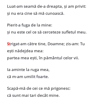
Luat-am seamă de-a dreapta, și am privit:
și nu era cine să mă cunoască.
Pierit-a fuga de la mine:
și nu este cel ce să cerceteze sufletul meu.
S
trigat-am către tine, Doamne; zis-am: Tu
ești nădejdea mea:
partea mea ești, în pământul celor vii.
Ia aminte la ruga mea,
că m-am umilit foarte.
Scapă-mă de cei ce mă prigonesc:
că sunt mai tari decât mine.