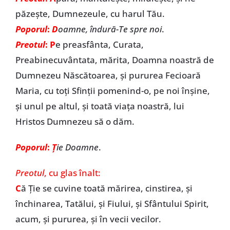
păzește, Dumnezeule, cu harul Tău.
Poporul
:
D
oamne, îndură-Te spre noi
.
Preotul
: P
e preasfânta, Curata,
Preabinecuvântata, mărita, Doamna noastră de
Dumnezeu Născătoarea, și pururea Fecioară
Maria, cu toți Sfinții pomenind-o, pe noi înșine,
și unul pe altul, și toată viața noastră, lui
Hristos Dumnezeu să o dăm.
Poporul
:
Ț
ie Doamne
.
Preotul
, cu glas înalt:
C
ă Ție se cuvine toată mărirea, cinstirea, și
închinarea, Tatălui, și Fiului, și Sfântului Spirit,
acum, și pururea, și în vecii vecilor.