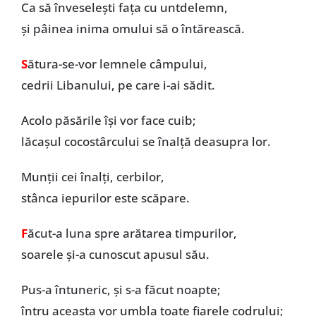
Ca să înveselești fața cu untdelemn,
și pâinea inima omului să o întărească.
S
ătura-se-vor lemnele câmpului,
cedrii Libanului, pe care i-ai sădit.
Acolo păsările își vor face cuib;
lăcașul cocostârcului se înalță deasupra lor.
Munții cei înalți, cerbilor,
stânca iepurilor este scăpare.
F
ăcut-a luna spre arătarea timpurilor,
soarele și-a cunoscut apusul său.
Pus-a întuneric, și s-a făcut noapte;
întru aceasta vor umbla toate fiarele codrului;