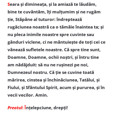
S
eara și dimineața, și la amiază te lăudăm,
bine te cuvântăm, îți mulțumim și ne rugăm
ție, Stăpâne al tuturor: îndreptează
rugăciunea noastră ca o tămâie înaintea ta; și
nu pleca inimile noastre spre cuvinte sau
gânduri viclene, ci ne mântuiește de toți cei ce
vânează sufletele noastre. Că spre tine sunt,
Doamne, Doamne, ochii noștri, și întru tine
am nădăjduit: să nu ne rușinezi pe noi,
Dumnezeul nostru. Că ție se cuvine toată
mărirea, cinstea și închinăciunea, Tatălui, și
Fiului, și Sfântului Spirit, acum și pururea, și în
vecii vecilor. Amin.
Preotul
: Î
nțelepciune, drepți!