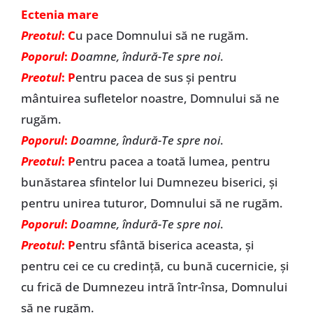
Ectenia mare
Preotul
: C
u pace Domnului să ne rugăm.
Poporul
:
D
oamne, îndură-Te spre noi
.
Preotul
: P
entru pacea de sus și pentru
mântuirea sufletelor noastre, Domnului să ne
rugăm.
Poporul
:
D
oamne, îndură-Te spre noi
.
Preotul
: P
entru pacea a toată lumea, pentru
bunăstarea sfintelor lui Dumnezeu biserici, și
pentru unirea tuturor, Domnului să ne rugăm.
Poporul
:
D
oamne, îndură-Te spre noi
.
Preotul
: P
entru sfântă biserica aceasta, și
pentru cei ce cu credință, cu bună cucernicie, și
cu frică de Dumnezeu intră într-însa, Domnului
să ne rugăm.