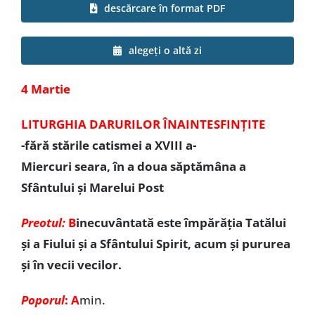
descărcare în format PDF
Special
alegeți o altă zi
4 Martie
LITURGHIA DARURILOR ÎNAINTESFINȚITE
-fără stările catismei a XVIII a-
Miercuri seara, în a doua săptămâna a
Sfântului și Marelui Post
Preotul:
B
inecuvântată este împărăția Tatălui
și a Fiului și a Sfântului Spirit, acum și pururea
și în vecii vecilor.
Poporul
: A
min.