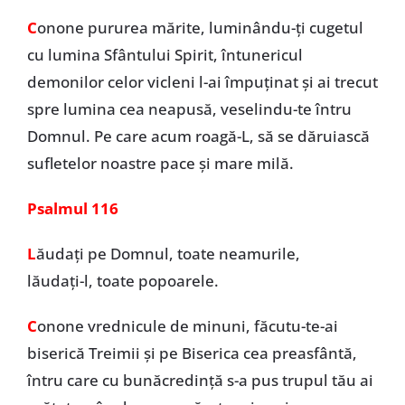
C
onone pururea mărite, luminându-ți cugetul
cu lumina Sfântului Spirit, întunericul
demonilor celor vicleni l-ai împuţinat şi ai trecut
spre lumina cea neapusă, veselindu-te întru
Domnul. Pe care acum roagă-L, să se dăruiască
sufletelor noastre pace şi mare milă.
Psalmul 116
L
ăudați pe Domnul, toate neamurile,
lăudați-l, toate popoarele.
C
onone vrednicule de minuni, făcutu-te-ai
biserică Treimii şi pe Biserica cea preasfântă,
întru care cu bunăcredinţă s-a pus trupul tău ai