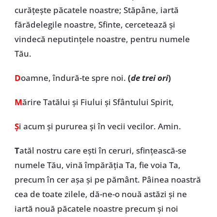
curățește păcatele noastre; Stăpâne, iartă
fărădelegile noastre, Sfinte, cercetează și
vindecă neputințele noastre, pentru numele
Tău.
D
oamne, îndură-te spre noi.
(
de trei ori
)
M
ărire Tatălui și Fiului și Sfântului Spirit,
Ș
i acum și pururea și în vecii vecilor. Amin.
T
atăl nostru care ești în ceruri, sfințească-se
numele Tău, vină împărăția Ta, fie voia Ta,
precum în cer așa și pe pământ. Pâinea noastră
cea de toate zilele, dă-ne-o nouă astăzi și ne
iartă nouă păcatele noastre precum și noi