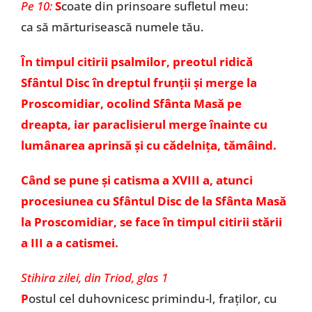
Pe 10:
S
coate din prinsoare sufletul meu:
ca să mărturisească numele tău.
În timpul citirii psalmilor, preotul ridică
Sfântul Disc în dreptul frunții și merge la
Proscomidiar, ocolind Sfânta Masă pe
dreapta, iar paraclisierul merge înainte cu
lumânarea aprinsă și cu cădelnița, tămâind.
Când se pune și catisma a XVIII a, atunci
procesiunea cu Sfântul Disc de la Sfânta Masă
la Proscomidiar, se face în timpul citirii stării
a III a a catismei.
Stihira zilei, din Triod, glas 1
P
ostul cel duhovnicesc primindu-l, fraţilor, cu