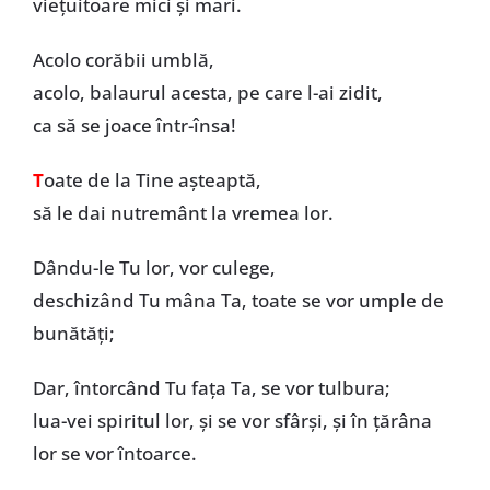
viețuitoare mici și mari.
Acolo corăbii umblă,
acolo, balaurul acesta, pe care l-ai zidit,
ca să se joace într-însa!
T
oate de la Tine așteaptă,
să le dai nutremânt la vremea lor.
Dându-le Tu lor, vor culege,
deschizând Tu mâna Ta, toate se vor umple de
bunătăți;
Dar, întorcând Tu fața Ta, se vor tulbura;
lua-vei spiritul lor, și se vor sfârși, și în țărâna
lor se vor întoarce.