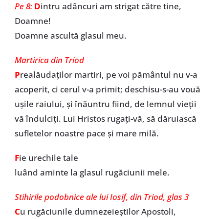
Pe 8:
D
intru adâncuri am strigat către tine,
Doamne!
Doamne ascultă glasul meu.
Martirica din Triod
P
realăudaţilor martiri, pe voi pământul nu v-a
acoperit, ci cerul v-a primit; deschisu-s-au vouă
uşile raiului, şi înăuntru fiind, de lemnul vieţii
vă îndulciţi. Lui Hristos rugaţi-vă, să dăruiască
sufletelor noastre pace şi mare milă.
F
ie urechile tale
luând aminte la glasul rugăciunii mele.
Stihirile podobnice ale lui Iosif, din Triod, glas 3
C
u rugăciunile dumnezeieştilor Apostoli,