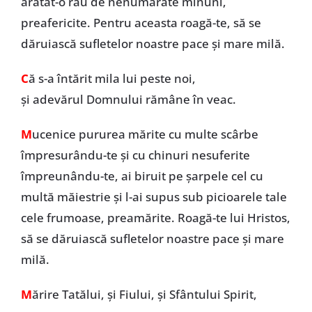
arătat-o râu de nenumărate minuni,
preafericite. Pentru aceasta roagă-te, să se
dăruiască sufletelor noastre pace şi mare milă.
C
ă s-a întărit mila lui peste noi,
și adevărul Domnului rămâne în veac.
M
ucenice pururea mărite cu multe scârbe
împresurându-te şi cu chinuri nesuferite
împreunându-te, ai biruit pe şarpele cel cu
multă măiestrie şi l-ai supus sub picioarele tale
cele frumoase, preamărite. Roagă-te lui Hristos,
să se dăruiască sufletelor noastre pace şi mare
milă.
M
ărire Tatălui, și Fiului, și Sfântului Spirit,