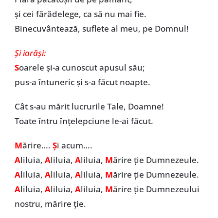
și cei fărădelege, ca să nu mai fie.
Binecuvântează, suflete al meu, pe Domnul!
Și iarăși:
S
oarele și-a cunoscut apusul său;
pus-a întuneric și s-a făcut noapte.
Cât s-au mărit lucrurile Tale, Doamne!
Toate întru înțelepciune le-ai făcut.
M
ărire….
Ș
i acum….
A
liluia,
A
liluia,
A
liluia,
M
ărire ție Dumnezeule.
A
liluia,
A
liluia,
A
liluia,
M
ărire ție Dumnezeule.
A
liluia,
A
liluia,
A
liluia,
M
ărire ție Dumnezeului
nostru, mărire ție.