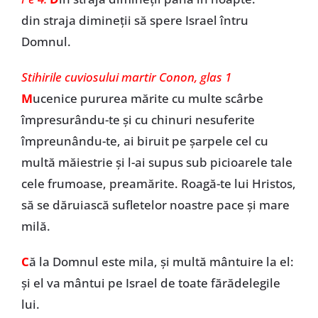
din straja dimineții să spere Israel întru
Domnul.
Stihirile cuviosului martir Conon, glas 1
M
ucenice pururea mărite cu multe scârbe
împresurându-te şi cu chinuri nesuferite
împreunându-te, ai biruit pe şarpele cel cu
multă măiestrie şi l-ai supus sub picioarele tale
cele frumoase, preamărite. Roagă-te lui Hristos,
să se dăruiască sufletelor noastre pace şi mare
milă.
C
ă la Domnul este mila, și multă mântuire la el:
și el va mântui pe Israel de toate fărădelegile
lui.