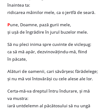
înaintea ta:
ridicarea mâinilor mele, ca o jertfă de seară.
P
une, Doamne, pază gurii mele,
și ușă de îngrădire în jurul buzelor mele.
Să nu pleci inima spre cuvinte de vicleșug:
ca să mă apăr, dezvinovățindu-mă, fiind
în păcate,
Alături de oamenii, cari săvârșesc fărădelege;
și nu mă voi întovărăși cu cele alese ale lor.
Certa-mă-va dreptul întru îndurare, și mă
va mustra:
iară untdelemn al păcătosului să nu ungă