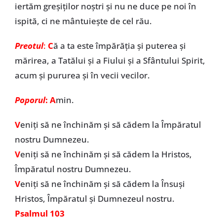
iertăm greșiților noștri și nu ne duce pe noi în
ispită, ci ne mântuiește de cel rău.
Preotul
:
C
ă a ta este împărăția și puterea și
mărirea, a Tatălui și a Fiului și a Sfântului Spirit,
acum și pururea și în vecii vecilor.
Poporul
: A
min.
V
eniți să ne închinăm și să cădem la Împăratul
nostru Dumnezeu.
V
eniți să ne închinăm și să cădem la Hristos,
Împăratul nostru Dumnezeu.
V
eniți să ne închinăm și să cădem la Însuși
Hristos, Împăratul și Dumnezeul nostru.
Psalmul 103