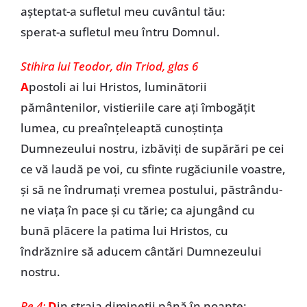
așteptat-a sufletul meu cuvântul tău:
sperat-a sufletul meu întru Domnul.
Stihira lui Teodor, din Triod, glas 6
A
postoli ai lui Hristos, luminătorii
pământenilor, vistieriile care aţi îmbogăţit
lumea, cu preaînţeleaptă cunoştinţa
Dumnezeului nostru, izbăviţi de supărări pe cei
ce vă laudă pe voi, cu sfinte rugăciunile voastre,
şi să ne îndrumaţi vremea postului, păstrându-
ne viaţa în pace şi cu tărie; ca ajungând cu
bună plăcere la patima lui Hristos, cu
îndrăznire să aducem cântări Dumnezeului
nostru.
Pe 4:
D
in straja dimineții până în noapte: