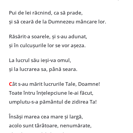
Pui de lei răcnind, ca să prade,
și să ceară de la Dumnezeu mâncare lor.
Răsărit-a soarele, și s-au adunat,
și în culcușurile lor se vor așeza.
La lucrul său ieși-va omul,
și la lucrarea sa, până seara.
C
ât s-au mărit lucrurile Tale, Doamne!
Toate întru înțelepciune le-ai făcut,
umplutu-s-a pământul de zidirea Ta!
Însăși marea cea mare și largă,
acolo sunt târâtoare, nenumărate,