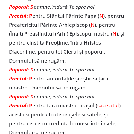
Poporul
:
D
oamne, îndură-Te spre noi
.
Preotul
: P
entru Sfântul Părinte Papa (
N
), pentru
Preafericitul Părinte Arhiepiscop (
N
), pentru
(Înalt) Preasfințitul (Arhi) Episcopul nostru (
N
), și
pentru cinstita Preoțime, întru Hristos
Diaconime, pentru tot Clerul și poporul,
Domnului să ne rugăm.
Poporul
:
D
oamne, îndură-Te spre noi
.
Preotul
: P
entru autoritățile și oștirea țării
noastre, Domnului să ne rugăm.
Poporul
:
D
oamne, îndură-Te spre noi
.
Preotul
: P
entru țara noastră, orașul (
sau satul
)
acesta și pentru toate orașele și satele, și
pentru cei ce cu credință locuiesc într-însele,
Domnului să ne rugăm.