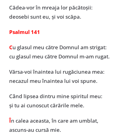
Cădea-vor în mreaja lor păcătoșii:
deosebi sunt eu, și voi scăpa.
Psalmul 141
C
u glasul meu către Domnul am strigat:
cu glasul meu către Domnul m-am rugat.
Vărsa-voi înaintea lui rugăciunea mea:
necazul meu înaintea lui voi spune.
Când lipsea dintru mine spiritul meu:
și tu ai cunoscut cărările mele.
Î
n calea aceasta, în care am umblat,
ascuns-au cursă mie.