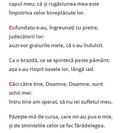
capul meu; că și rugăciunea mea este
împotriva celor bineplăcute lor.
C
ufundatu-s-au, îngreunați cu pietre,
judecătorii lor:
auzi-vor graiurile mele, că s-au îndulcit.
Ca o brazdă, ce se spintecă peste pământ:
așa s-au risipit oasele lor, lângă iad.
C
ăci către tine, Doamne, Doamne, sunt
ochii mei:
întru tine am sperat, să nu iei sufletul meu.
Păzește-mă de cursa, care mi-au pus-o mie,
și de smintelile celor ce fac fărădelegea.