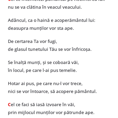
nu se va clătina în veacul veacului.
Adâncul, ca o haină e acoperământul lui:
deasupra munților vor sta ape.
De certarea Ta vor fugi,
de glasul tunetului Tău se vor înfricoșa.
Se înalță munți, și se coboară văi,
în locul, pe care l-ai pus temelie.
Hotar ai pus, pe care nu-l vor trece,
nici se vor întoarce, să acopere pământul.
C
el ce faci să iasă izvoare în văi,
prin mijlocul munților vor pătrunde ape.