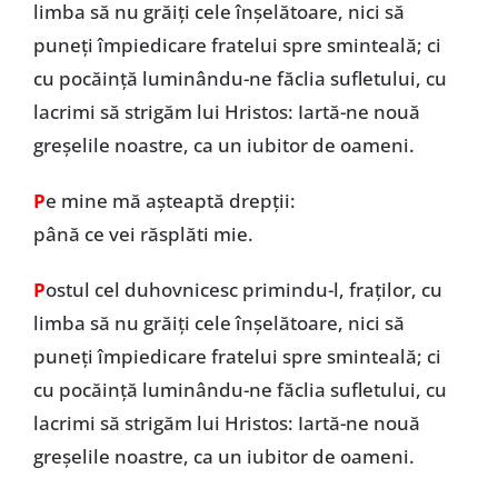
limba să nu grăiţi cele înşelătoare, nici să
puneţi împiedicare fratelui spre sminteală; ci
cu pocăinţă luminându-ne făclia sufletului, cu
lacrimi să strigăm lui Hristos: Iartă-ne nouă
greşelile noastre, ca un iubitor de oameni.
P
e mine mă așteaptă drepții:
până ce vei răsplăti mie.
P
ostul cel duhovnicesc primindu-l, fraţilor, cu
limba să nu grăiţi cele înşelătoare, nici să
puneţi împiedicare fratelui spre sminteală; ci
cu pocăinţă luminându-ne făclia sufletului, cu
lacrimi să strigăm lui Hristos: Iartă-ne nouă
greşelile noastre, ca un iubitor de oameni.