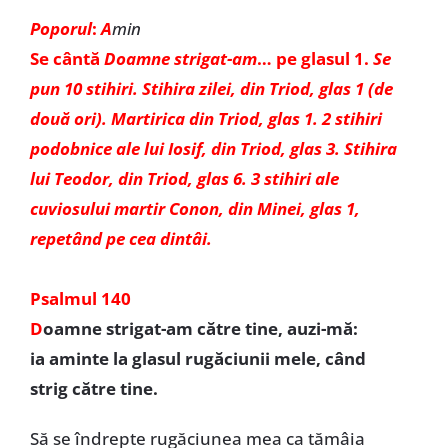
Poporul
:
A
min
Se cântă
Doamne strigat-am
… pe glasul 1.
Se
pun 10 stihiri. Stihira zilei, din Triod, glas 1 (de
două ori). Martirica din Triod, glas 1. 2 stihiri
podobnice ale lui Iosif, din Triod, glas 3. Stihira
lui Teodor, din Triod, glas 6. 3 stihiri ale
cuviosului martir Conon, din Minei, glas 1,
repetând pe cea dintâi.
Psalmul 140
D
oamne strigat-am către tine, auzi-mă:
ia aminte la glasul rugăciunii mele, când
strig către tine.
Să se îndrepte rugăciunea mea ca tămâia