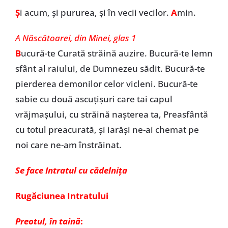
Ș
i acum, și pururea, și în vecii vecilor.
A
min.
A Născătoarei, din Minei, glas 1
B
ucură-te Curată străină auzire. Bucură-te lemn
sfânt al raiului, de Dumnezeu sădit. Bucură-te
pierderea demonilor celor vicleni. Bucură-te
sabie cu două ascuțișuri care tai capul
vrăjmaşului, cu străină naşterea ta, Preasfântă
cu totul preacurată, şi iarăşi ne-ai chemat pe
noi care ne-am înstrăinat.
Se face Intratul cu cădelnița
Rugăciunea Intratului
Preotul, în taină
: