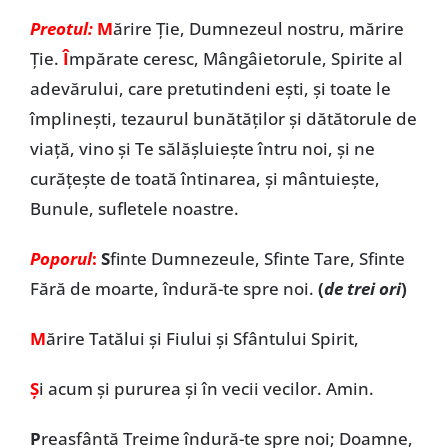
Preotul:
M
ărire Ție, Dumnezeul nostru, mărire
Ție.
Î
mpărate ceresc, Mângâietorule, Spirite al
adevărului, care pretutindeni eşti, şi toate le
împlineşti, tezaurul bunătăţilor şi dătătorule de
viaţă, vino şi Te sălășluiește întru noi, și ne
curăţeşte de toată întinarea, şi mântuieşte,
Bunule, sufletele noastre.
Poporul
:
S
finte Dumnezeule, Sfinte Tare, Sfinte
Fără de moarte, îndură-te spre noi.
(
de trei ori
)
M
ărire Tatălui și Fiului și Sfântului Spirit,
Ș
i acum și pururea și în vecii vecilor. Amin.
P
reasfântă Treime îndură-te spre noi; Doamne,