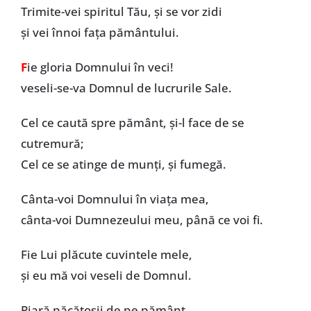
Trimite-vei spiritul Tău, și se vor zidi
și vei înnoi fața pământului.
F
ie gloria Domnului în veci!
veseli-se-va Domnul de lucrurile Sale.
Cel ce caută spre pământ, și-l face de se
cutremură;
Cel ce se atinge de munți, și fumegă.
Cânta-voi Domnului în viața mea,
cânta-voi Dumnezeului meu, până ce voi fi.
Fie Lui plăcute cuvintele mele,
și eu mă voi veseli de Domnul.
Piară păcătoșii de pe pământ,