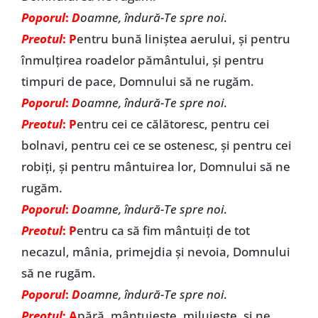
Poporul
:
D
oamne, îndură-Te spre noi
.
Preotul
: P
entru bună liniștea aerului, și pentru
înmulțirea roadelor pământului, și pentru
timpuri de pace, Domnului să ne rugăm.
Poporul
:
D
oamne, îndură-Te spre noi
.
Preotul
: P
entru cei ce călătoresc, pentru cei
bolnavi, pentru cei ce se ostenesc, și pentru cei
robiți, și pentru mântuirea lor, Domnului să ne
rugăm.
Poporul
:
D
oamne, îndură-Te spre noi
.
Preotul
: P
entru ca să fim mântuiți de tot
necazul, mânia, primejdia și nevoia, Domnului
să ne rugăm.
Poporul
:
D
oamne, îndură-Te spre noi
.
Preotul
: A
pără, mântuiește, miluiește, și ne