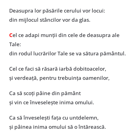
Deasupra lor păsările cerului vor locui:
din mijlocul stâncilor vor da glas.
C
el ce adapi munții din cele de deasupra ale
Tale:
din rodul lucrărilor Tale se va sătura pământul.
Cel ce faci să răsară iarbă dobitoacelor,
și verdeață, pentru trebuința oamenilor,
Ca să scoți pâine din pământ
și vin ce înveselește inima omului.
Ca să înveselești fața cu untdelemn,
și pâinea inima omului să o întărească.