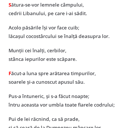
S
ătura-se-vor lemnele câmpului,
cedrii Libanului, pe care i-ai sădit.
Acolo păsările își vor face cuib;
lăcașul cocostârcului se înalță deasupra lor.
Munții cei înalți, cerbilor,
stânca iepurilor este scăpare.
F
ăcut-a luna spre arătarea timpurilor,
soarele și-a cunoscut apusul său.
Pus-a întuneric, și s-a făcut noapte;
întru aceasta vor umbla toate fiarele codrului;
Pui de lei răcnind, ca să prade,
și să ceară de la Dumnezeu mâncare lor.