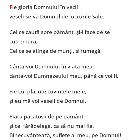
F
ie gloria Domnului în veci!
veseli-se-va Domnul de lucrurile Sale.
Cel ce caută spre pământ, și-l face de se
cutremură;
Cel ce se atinge de munți, și fumegă.
Cânta-voi Domnului în viața mea,
cânta-voi Dumnezeului meu, până ce voi fi.
Fie Lui plăcute cuvintele mele,
și eu mă voi veseli de Domnul.
Piară păcătoșii de pe pământ,
și cei fărădelege, ca să nu mai fie.
Binecuvântează, suflete al meu, pe Domnul!