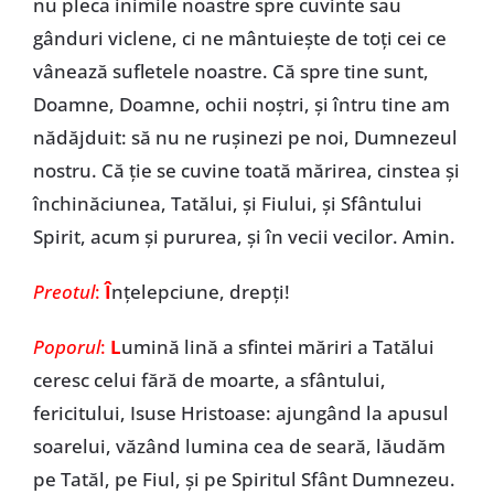
nu pleca inimile noastre spre cuvinte sau
gânduri viclene, ci ne mântuiește de toți cei ce
vânează sufletele noastre. Că spre tine sunt,
Doamne, Doamne, ochii noștri, și întru tine am
nădăjduit: să nu ne rușinezi pe noi, Dumnezeul
nostru. Că ție se cuvine toată mărirea, cinstea și
închinăciunea, Tatălui, și Fiului, și Sfântului
Spirit, acum și pururea, și în vecii vecilor. Amin.
Preotul
:
Î
nțelepciune, drepți!
Poporul
:
L
umină lină a sfintei măriri a Tatălui
ceresc celui fără de moarte, a sfântului,
fericitului, Isuse Hristoase: ajungând la apusul
soarelui, văzând lumina cea de seară, lăudăm
pe Tatăl, pe Fiul, și pe Spiritul Sfânt Dumnezeu.