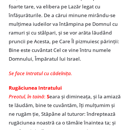
foarte tare, va elibera pe Lazăr legat cu
înfășurăturile. De a cărui minune mirându-se
mulțimea iudeilor va întâmpina pe Domnul cu
ramuri și cu stâlpari, și se vor arăta lăudând
pruncii pe Acesta, pe Care Îl pizmuiesc părinții:
Bine este cuvântat Cel ce vine întru numele
Domnului, Împăratul lui Israel.
Se face Intratul cu cădelnița.
Rugăciunea Intratului
Preotul, în taină
:
S
eara și dimineața, și la amiază
te lăudăm, bine te cuvântăm, îți mulțumim și
ne rugăm ție, Stăpâne al tuturor: îndreptează
rugăciunea noastră ca o tămâie înaintea ta; și