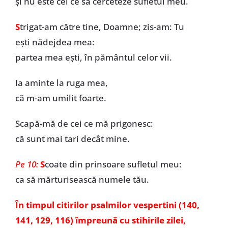
și nu este cel ce să cerceteze sufletul meu.
S
trigat-am către tine, Doamne; zis-am: Tu
ești nădejdea mea:
partea mea ești, în pământul celor vii.
Ia aminte la ruga mea,
că m-am umilit foarte.
Scapă-mă de cei ce mă prigonesc:
că sunt mai tari decât mine.
Pe 10:
S
coate din prinsoare sufletul meu:
ca să mărturisească numele tău.
În timpul citirilor psalmilor vespertini (140,
141, 129, 116) împreună cu stihirile zilei,