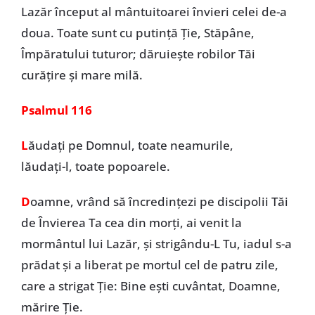
Lazăr început al mântuitoarei învieri celei de-a
doua. Toate sunt cu putință Ție, Stăpâne,
Împăratului tuturor; dăruiește robilor Tăi
curățire și mare milă.
Psalmul 116
L
ăudați pe Domnul, toate neamurile,
lăudați-l, toate popoarele.
D
oamne, vrând să încredințezi pe discipolii Tăi
de Învierea Ta cea din morți, ai venit la
mormântul lui Lazăr, și strigându-L Tu, iadul s-a
prădat și a liberat pe mortul cel de patru zile,
care a strigat Ție: Bine ești cuvântat, Doamne,
mărire Ție.