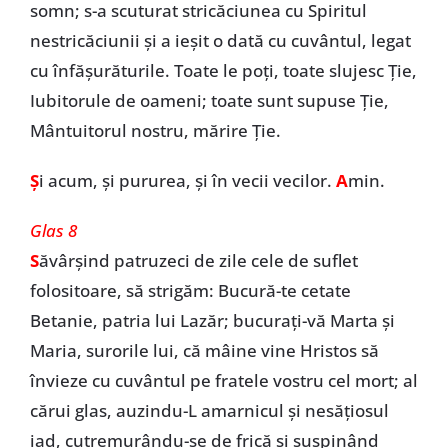
somn; s-a scuturat stricăciunea cu Spiritul
nestricăciunii și a ieșit o dată cu cuvântul, legat
cu înfășurăturile. Toate le poți, toate slujesc Ție,
Iubitorule de oameni; toate sunt supuse Ție,
Mântuitorul nostru, mărire Ție.
Ș
i acum, și pururea, și în vecii vecilor.
A
min.
Glas 8
S
ăvârșind patruzeci de zile cele de suflet
folositoare, să strigăm: Bucură-te cetate
Betanie, patria lui Lazăr; bucurați-vă Marta și
Maria, surorile lui, că mâine vine Hristos să
învieze cu cuvântul pe
fratele vostru cel mort; al
cărui glas, auzindu-L amarnicul și nesățiosul
iad, cutremurându-se de frică și suspinând