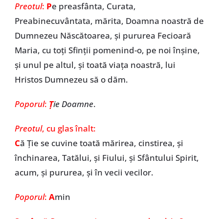
Preotul
:
P
e preasfânta, Curata,
Preabinecuvântata, mărita, Doamna noastră de
Dumnezeu Născătoarea, și pururea Fecioară
Maria, cu toți Sfinții pomenind-o, pe noi înșine,
și unul pe altul, și toată viața noastră, lui
Hristos Dumnezeu să o dăm.
Poporul
:
Ț
ie Doamne
.
Preotul
, cu glas înalt:
C
ă Ție se cuvine toată mărirea, cinstirea, și
închinarea, Tatălui, și Fiului, și Sfântului Spirit,
acum, și pururea, și în vecii vecilor.
Poporul
:
A
min