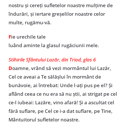
nostru și cereți sufletelor noastre mulțime de
îndurări, și iertare greșelilor noastre celor
multe, rugămu-vă.
F
ie urechile tale
luând aminte la glasul rugăciunii mele.
Stihirile Sfântului Lazăr, din Triod, glas 6
D
oamne, vrând să vezi mormântul lui Lazăr,
Cel ce aveai a Te sălășlui în mormânt de
bunăvoie, ai întrebat: Unde l-ați pus pe el? Și
aflând ceea ce nu era să nu știi, ai strigat pe cel
ce-l iubeai: Lazăre, vino afară! Și a ascultat cel
fără suflare, pe Cel ce i-a dat suflare, pe Tine,
Mântuitorul sufletelor noastre.