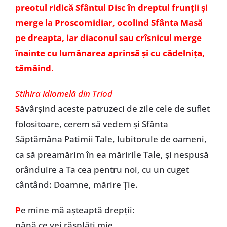
preotul ridică Sfântul Disc în dreptul frunții și
merge la Proscomidiar, ocolind Sfânta Masă
pe dreapta, iar diaconul sau crîsnicul merge
înainte cu lumânarea aprinsă și cu cădelnița,
tămâind.
Stihira idiomelă din Triod
S
ăvârșind aceste patruzeci de zile cele de suflet
folositoare, cerem să vedem și Sfânta
Săptămâna Patimii Tale, Iubitorule de oameni,
ca să preamărim în ea măririle Tale, și nespusă
orânduire a Ta cea pentru noi, cu un cuget
cântând: Doamne, mărire Ție.
P
e mine mă așteaptă drepții:
până ce vei răsplăti mie.