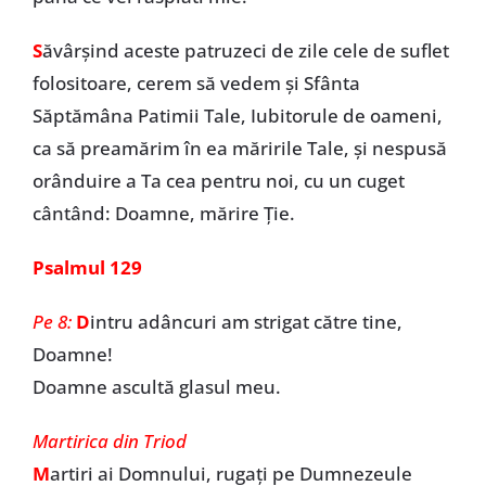
S
ăvârșind aceste patruzeci de zile cele de suflet
folositoare, cerem să vedem și Sfânta
Săptămâna Patimii Tale, Iubitorule de oameni,
ca să preamărim în ea măririle Tale, și nespusă
orânduire a Ta cea pentru noi, cu un cuget
cântând: Doamne, mărire Ție.
Psalmul 129
Pe 8:
D
intru adâncuri am strigat către tine,
Doamne!
Doamne ascultă glasul meu.
Martirica din Triod
M
artiri ai Domnului, rugați pe Dumnezeule