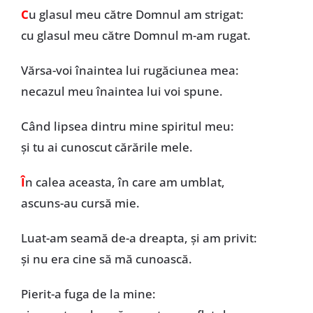
C
u glasul meu către Domnul am strigat:
cu glasul meu către Domnul m-am rugat.
Vărsa-voi înaintea lui rugăciunea mea:
necazul meu înaintea lui voi spune.
Când lipsea dintru mine spiritul meu:
și tu ai cunoscut cărările mele.
Î
n calea aceasta, în care am umblat,
ascuns-au cursă mie.
Luat-am seamă de-a dreapta, și am privit:
și nu era cine să mă cunoască.
Pierit-a fuga de la mine: