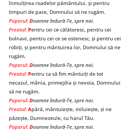
înmulțirea roadelor pământului, și pentru
timpuri de pace, Domnului să ne rugăm.
Poporul
:
D
oamne îndură-Te, spre noi
.
Preotul
:
P
entru cei ce călătoresc, pentru cei
bolnavi, pentru cei ce se ostenesc, și pentru cei
robiți, și pentru mântuirea lor, Domnului să ne
rugăm.
Poporul
:
D
oamne îndură-Te, spre noi
.
Preotul
:
P
entru ca să fim mântuiți de tot
necazul, mânia, primejdia și nevoia, Domnului
să ne rugăm.
Poporul
:
D
oamne îndură-Te, spre noi
.
Preotul
:
A
pără, mântuiește, miluiește, și ne
păzește, Dumnezeule, cu harul Tău.
Poporul
:
D
oamne îndură-Te, spre noi
.