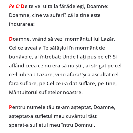
Pe 6:
D
e te vei uita la fărădelegi, Doamne:
Doamne, cine va suferi? că la tine este
îndurarea:
D
oamne, vrând să vezi mormântul lui Lazăr,
Cel ce aveai a Te sălășlui în mormânt de
bunăvoie, ai întrebat: Unde l-ați pus pe el? Și
aflând ceea ce nu era să nu știi, ai strigat pe cel
ce-l iubeai: Lazăre, vino afară! Și a ascultat cel
fără suflare, pe Cel ce i-a dat suflare, pe Tine,
Mântuitorul sufletelor noastre.
P
entru numele tău te-am așteptat, Doamne,
așteptat-a sufletul meu cuvântul tău:
sperat-a sufletul meu întru Domnul.