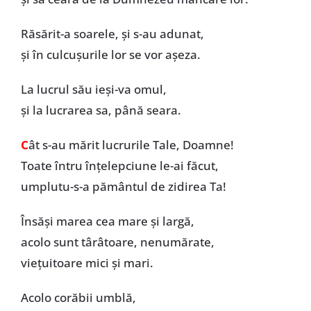
Răsărit-a soarele, și s-au adunat,
și în culcușurile lor se vor așeza.
La lucrul său ieși-va omul,
și la lucrarea sa, până seara.
C
ât s-au mărit lucrurile Tale, Doamne!
Toate întru înțelepciune le-ai făcut,
umplutu-s-a pământul de zidirea Ta!
Însăși marea cea mare și largă,
acolo sunt târâtoare, nenumărate,
viețuitoare mici și mari.
Acolo corăbii umblă,