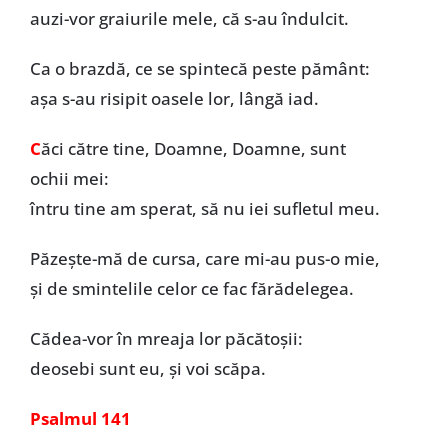
auzi-vor graiurile mele, că s-au îndulcit.
Ca o brazdă, ce se spintecă peste pământ:
așa s-au risipit oasele lor, lângă iad.
C
ăci către tine, Doamne, Doamne, sunt
ochii mei:
întru tine am sperat, să nu iei sufletul meu.
Păzește-mă de cursa, care mi-au pus-o mie,
și de smintelile celor ce fac fărădelegea.
Cădea-vor în mreaja lor păcătoșii:
deosebi sunt eu, și voi scăpa.
Psalmul 141