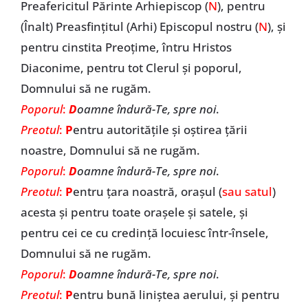
Preafericitul Părinte Arhiepiscop (
N
), pentru
(Înalt) Preasfințitul (Arhi) Episcopul nostru (
N
), și
pentru cinstita Preoțime, întru Hristos
Diaconime, pentru tot Clerul și poporul,
Domnului să ne rugăm.
Poporul
:
D
oamne îndură-Te, spre noi
.
Preotul
:
P
entru autoritățile și oștirea țării
noastre, Domnului să ne rugăm.
Poporul
:
D
oamne îndură-Te, spre noi
.
Preotul
:
P
entru țara noastră, orașul (
sau satul
)
acesta și pentru toate orașele și satele, și
pentru cei ce cu credință locuiesc într-însele,
Domnului să ne rugăm.
Poporul
:
D
oamne îndură-Te, spre noi
.
Preotul
:
P
entru bună liniștea aerului, și pentru