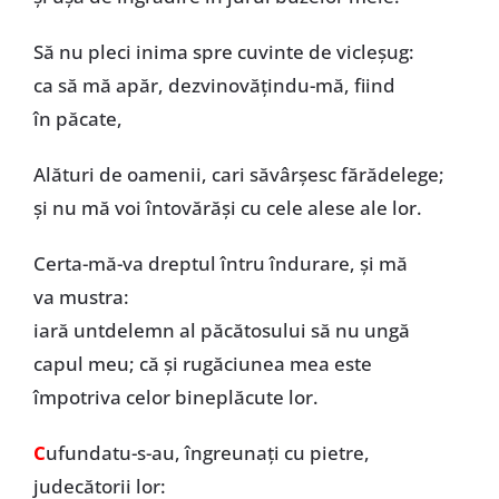
Să nu pleci inima spre cuvinte de vicleșug:
ca să mă apăr, dezvinovățindu-mă, fiind
în păcate,
Alături de oamenii, cari săvârșesc fărădelege;
și nu mă voi întovărăși cu cele alese ale lor.
Certa-mă-va dreptul întru îndurare, și mă
va mustra:
iară untdelemn al păcătosului să nu ungă
capul meu; că și rugăciunea mea este
împotriva celor bineplăcute lor.
C
ufundatu-s-au, îngreunați cu pietre,
judecătorii lor: