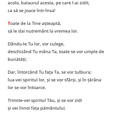
acolo, balaurul acesta, pe care l-ai zidit,
ca să se joace într-însa!
T
oate de la Tine așteaptă,
să le dai nutremânt la vremea lor.
Dându-le Tu lor, vor culege,
deschizând Tu mâna Ta, toate se vor umple de
bunătăți;
Dar, întorcând Tu fața Ta, se vor tulbura;
lua-vei spiritul lor, și se vor sfârși, și în țărâna
lor se vor întoarce.
Trimite-vei spiritul Tău, și se vor zidi
și vei înnoi fața pământului.