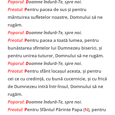
Poporul
:
D
oamne îndură-Te, spre noi
.
Preotul
:
P
entru pacea de sus și pentru
mântuirea sufletelor noastre, Domnului să ne
rugăm.
Poporul
:
D
oamne îndură-Te, spre noi
.
Preotul
:
P
entru pacea a toată lumea, pentru
bunăstarea sfintelor lui Dumnezeu biserici, și
pentru unirea tuturor, Domnului să ne rugăm.
Poporul
:
D
oamne îndură-Te, spre noi
.
Preotul
:
P
entru sfânt locașul acesta, și pentru
cei ce cu credință, cu bună cucernicie, și cu frică
de Dumnezeu intră într-însul, Domnului să ne
rugăm.
Poporul
:
D
oamne îndură-Te, spre noi
.
Preotul
:
P
entru Sfântul Părinte Papa (
N
), pentru