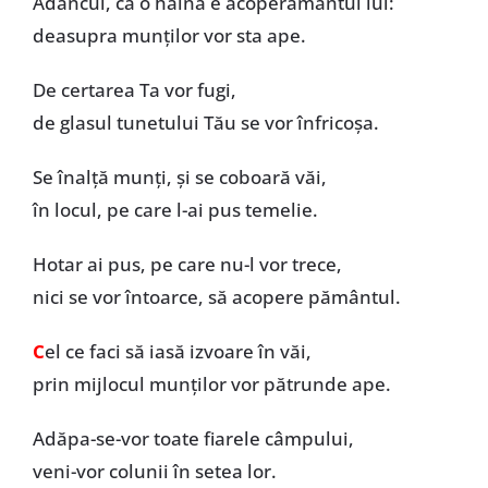
Adâncul, ca o haină e acoperământul lui:
deasupra munților vor sta ape.
De certarea Ta vor fugi,
de glasul tunetului Tău se vor înfricoșa.
Se înalță munți, și se coboară văi,
în locul, pe care l-ai pus temelie.
Hotar ai pus, pe care nu-l vor trece,
nici se vor întoarce, să acopere pământul.
C
el ce faci să iasă izvoare în văi,
prin mijlocul munților vor pătrunde ape.
Adăpa-se-vor toate fiarele câmpului,
veni-vor colunii în setea lor.