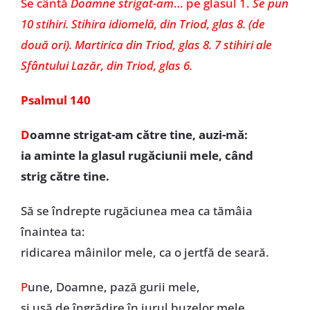
Se cântă
Doamne strigat-am
… pe glasul 1.
Se pun
10 stihiri. Stihira idiomelă, din Triod, glas 8. (de
două ori). Martirica din Triod, glas 8. 7 stihiri ale
Sfântului Lazăr, din Triod, glas 6.
Psalmul 140
D
oamne strigat-am către tine, auzi-mă:
ia aminte la glasul rugăciunii mele, când
strig către tine.
Să se îndrepte rugăciunea mea ca tămâia
înaintea ta:
ridicarea mâinilor mele, ca o jertfă de seară.
P
une, Doamne, pază gurii mele,
și ușă de îngrădire în jurul buzelor mele.