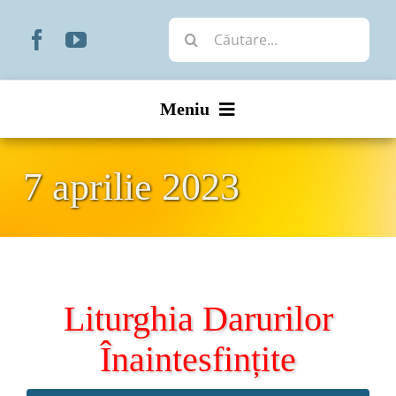
Skip
Cautare...
to
content
Meniu
Start
7 aprilie 2023
Noutăți
Prezentare
Liturghia Darurilor
Organizare
Înaintesfințite
Liturgic