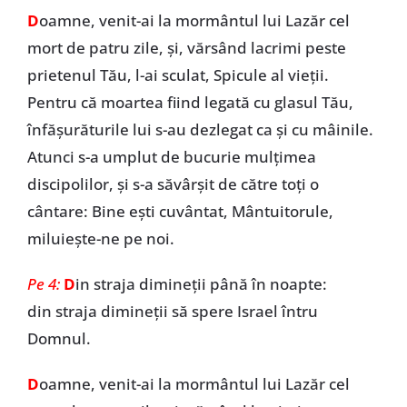
D
oamne, venit-ai la mormântul lui Lazăr cel
mort de patru zile, și, vărsând lacrimi peste
prietenul Tău, l-ai sculat, Spicule al vieții.
Pentru că moartea fiind legată cu glasul Tău,
înfășurăturile lui s-au dezlegat ca și cu mâinile.
Atunci s-a umplut de bucurie mulțimea
discipolilor, și s-a săvârșit de către toți o
cântare: Bine ești cuvântat, Mântuitorule,
miluiește-ne pe noi.
Pe 4:
D
in straja dimineții până în noapte:
din straja dimineții să spere Israel întru
Domnul.
D
oamne, venit-ai la mormântul lui Lazăr cel