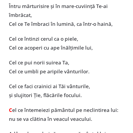
Întru mărturisire și în mare-cuviință Te-ai
îmbrăcat,
Cel ce Te îmbraci în lumină, ca într-o haină,
Cel ce întinzi cerul ca o piele,
Cel ce acoperi cu ape înălțimile lui,
Cel ce pui norii suirea Ta,
Cel ce umbli pe aripile vânturilor.
Cel ce faci crainici ai Tăi vânturile,
și slujitori Ție, flăcările focului.
C
el ce întemeiezi pământul pe neclintirea lui:
nu se va clătina în veacul veacului.