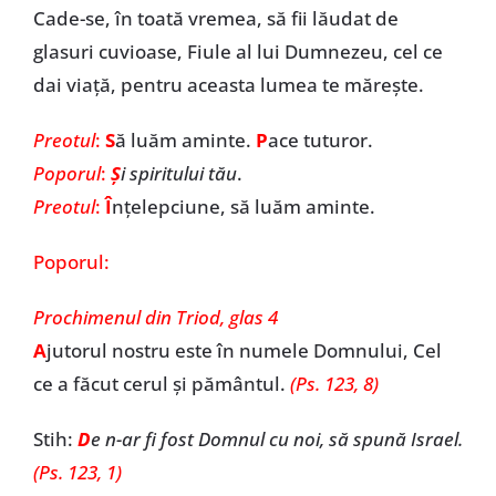
Cade-se, în toată vremea, să fii lăudat de
glasuri cuvioase, Fiule al lui Dumnezeu, cel ce
dai viață, pentru aceasta lumea te mărește.
Preotul
:
S
ă luăm aminte.
P
ace tuturor.
Poporul
:
Ș
i spiritului tău
.
Preotul
:
Î
nțelepciune, să luăm aminte.
Poporul:
Prochimenul din Triod, glas 4
A
jutorul nostru este în numele Domnului, Cel
ce a făcut cerul și pământul.
(Ps. 123, 8)
Stih:
D
e n-ar fi fost Domnul cu noi, să spună Israel.
(Ps. 123, 1)