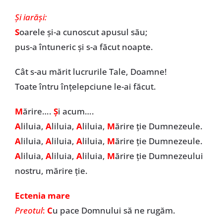
Și iarăși:
S
oarele și-a cunoscut apusul său;
pus-a întuneric și s-a făcut noapte.
Cât s-au mărit lucrurile Tale, Doamne!
Toate întru înțelepciune le-ai făcut.
M
ărire….
Ș
i acum….
A
liluia,
A
liluia,
A
liluia,
M
ărire ție Dumnezeule.
A
liluia,
A
liluia,
A
liluia,
M
ărire ție Dumnezeule.
A
liluia,
A
liluia,
A
liluia,
M
ărire ție Dumnezeului
nostru, mărire ție.
Ectenia mare
Preotul
:
C
u pace Domnului să ne rugăm.