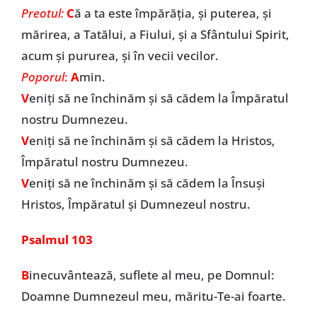
Preotul:
C
ă a ta este împărăția, și puterea, și
mărirea, a Tatălui, a Fiului, și a Sfântului Spirit,
acum și pururea, și în vecii vecilor.
Poporul
:
A
min.
V
eniți să ne închinăm și să cădem la Împăratul
nostru Dumnezeu.
V
eniți să ne închinăm și să cădem la Hristos,
Împăratul nostru Dumnezeu.
V
eniți să ne închinăm și să cădem la Însuși
Hristos, Împăratul și Dumnezeul nostru.
Psalmul 103
B
inecuvântează, suflete al meu, pe Domnul:
Doamne Dumnezeul meu, măritu-Te-ai foarte.