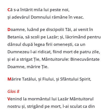
C
ă s-a întărit mila lui peste noi,
și adevărul Domnului rămâne în veac.
D
oamne, luând pe discipolii Tăi, ai venit în
Betania, să scoli pe Lazăr; și, lăcrimând pentru
dânsul după legea firii omenești, ca un
Dumnezeu l-ai ridicat, fiind mort de patru zile,
și el a strigat Ție, Mântuitorule: Binecuvântate
Doamne, mărire Ție.
M
ărire Tatălui, și Fiului, și Sfântului Spirit,
Glas 8
V
enind la mormântul lui Lazăr Mântuitorul
nostru și, strigând pe mort, l-ai sculat ca din