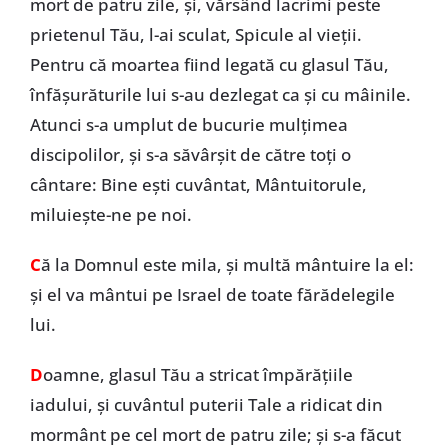
mort de patru zile, și, vărsând lacrimi peste
prietenul Tău, l-ai sculat, Spicule al vieții.
Pentru că moartea fiind legată cu glasul Tău,
înfășurăturile lui s-au dezlegat ca și cu mâinile.
Atunci s-a umplut de bucurie mulțimea
discipolilor, și s-a săvârșit de către toți o
cântare: Bine ești cuvântat, Mântuitorule,
miluiește-ne pe noi.
C
ă la Domnul este mila, și multă mântuire la el:
și el va mântui pe Israel de toate fărădelegile
lui.
D
oamne, glasul Tău a stricat împărățiile
iadului, și cuvântul puterii Tale a ridicat din
mormânt pe cel mort de patru zile; și s-a făcut