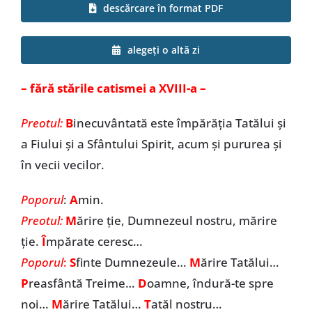
descărcare în format PDF
Special
alegeți o altă zi
– fără stările catismei a XVIII-a –
Preotul:
B
inecuvântată este împărăția Tatălui și
a Fiului și a Sfântului Spirit, acum și pururea și
în vecii vecilor.
Poporul
:
A
min.
Preotul:
M
ărire ție, Dumnezeul nostru, mărire
ție.
Î
mpărate ceresc…
Poporul
:
S
finte Dumnezeule…
M
ărire Tatălui…
P
reasfântă Treime…
D
oamne, îndură-te spre
noi…
M
ărire Tatălui…
T
atăl nostru…