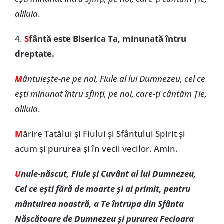
aliluia
.
4.
S
fântă este Biserica Ta, minunată întru
dreptate.
M
ântuiește-ne pe noi, Fiule al lui Dumnezeu, cel ce
ești minunat întru sfinți, pe noi, care-ți cântăm Ție,
aliluia
.
M
ărire Tatălui și Fiului și Sfântului Spirit și
acum și pururea și în vecii vecilor. Amin.
U
nule-născut, Fiule și Cuvânt al lui Dumnezeu,
Cel ce ești fără de moarte și ai primit, pentru
mântuirea noastră, a Te întrupa din Sfânta
Născătoare de Dumnezeu și pururea Fecioara