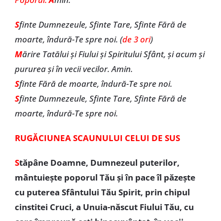
S
finte Dumnezeule, Sfinte Tare, Sfinte Fără de
moarte, îndură-Te spre noi. (
de 3 ori
)
M
ărire Tatălui și Fiului și Spiritului Sfânt, și acum și
pururea și în vecii vecilor. Amin.
S
finte Fără de moarte, îndură-Te spre noi.
S
finte Dumnezeule, Sfinte Tare, Sfinte Fără de
moarte, îndură-Te spre noi.
RUGĂCIUNEA SCAUNULUI CELUI DE SUS
S
tăpâne Doamne, Dumnezeul puterilor,
mântuiește poporul Tău și în pace îl păzește
cu puterea Sfântului Tău Spirit, prin chipul
cinstitei Cruci, a Unuia-născut Fiului Tău, cu