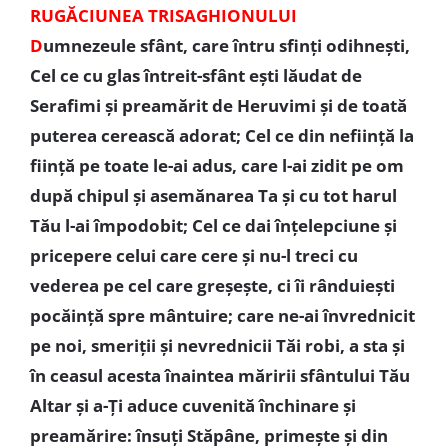
RUGĂCIUNEA TRISAGHIONULUI
D
umnezeule sfânt, care întru sfinți odihnești,
Cel ce cu glas întreit-sfânt ești lăudat de
Serafimi și preamărit de Heruvimi și de toată
puterea cerească adorat; Cel ce din neființă la
ființă pe toate le-ai adus, care l-ai zidit pe om
după chipul și asemănarea Ta și cu tot harul
Tău l-ai împodobit; Cel ce dai înțelepciune și
pricepere celui care cere și nu-l treci cu
vederea pe cel care greșește, ci îi rânduiești
pocăință spre mântuire; care ne-ai învrednicit
pe noi, smeriții și nevrednicii Tăi robi, a sta și
în ceasul acesta înaintea măririi sfântului Tău
Altar și a-Ți aduce cuvenită închinare și
preamărire: însuți Stăpâne, primește și din