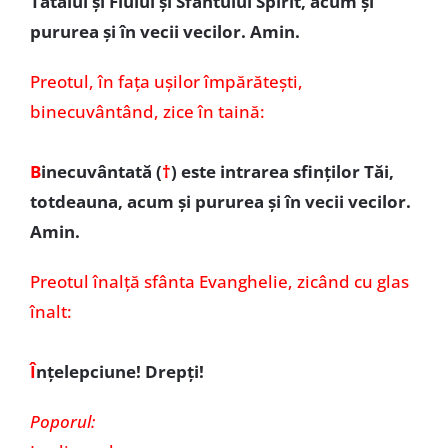
Tatălui și Fiului și Sfântului Spirit, acum și
pururea și în vecii vecilor. Amin.
Preotul,
în fața ușilor împărătești,
binecuvântând, zice în taină:
B
inecuvântată (
†
)
este intrarea sfinților Tăi,
totdeauna, acum și pururea și în vecii vecilor.
Amin.
Preotul înalță sfânta Evanghelie, zicând cu glas
înalt:
Î
nțelepciune! Drepți!
Poporul: