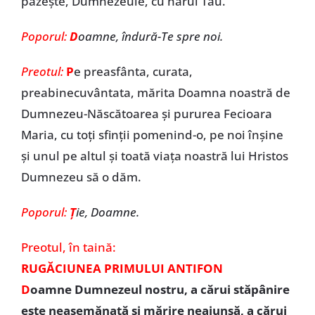
păzește, Dumnezeule, cu harul Tău.
Poporul:
D
oamne, îndură-Te spre noi.
Preotul:
P
e preasfânta, curata,
preabinecuvântata, mărita Doamna noastră de
Dumnezeu-Născătoarea și pururea Fecioara
Maria, cu toți sfinții pomenind-o, pe noi înșine
și unul pe altul și toată viața noastră lui Hristos
Dumnezeu să o dăm.
Poporul:
Ț
ie, Doamne.
Preotul,
în taină:
RUGĂCIUNEA PRIMULUI ANTIFON
D
oamne Dumnezeul nostru, a cărui stăpânire
este neasemănată și mărire neajunsă, a cărui