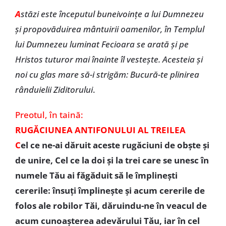
A
stăzi este începutul buneivoințe a lui Dumnezeu
și propovăduirea mântuirii oamenilor, în Templul
lui Dumnezeu luminat Fecioara se arată și pe
Hristos tuturor mai înainte îl vestește. Acesteia și
noi cu glas mare să-i strigăm: Bucură-te plinirea
rânduielii Ziditorului
.
Preotul, în taină:
RUGĂCIUNEA ANTIFONULUI AL TREILEA
C
el ce ne-ai dăruit aceste rugăciuni de obște și
de unire, Cel ce la doi și la trei care se unesc în
numele Tău ai făgăduit să le împlinești
cererile: însuți împlinește și acum cererile de
folos ale robilor Tăi, dăruindu-ne în veacul de
acum cunoașterea adevărului Tău, iar în cel