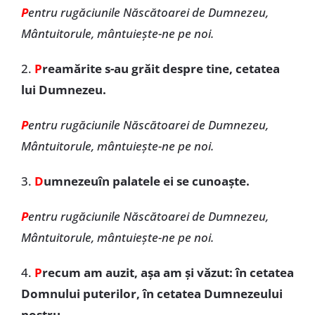
P
entru rugăciunile Născătoarei de Dumnezeu,
Mântuitorule, mântuiește-ne pe noi.
2.
P
reamărite s-au grăit despre tine, cetatea
lui Dumnezeu.
P
entru rugăciunile Născătoarei de Dumnezeu,
Mântuitorule, mântuiește-ne pe noi.
3.
D
umnezeuîn palatele ei se cunoaște.
P
entru rugăciunile Născătoarei de Dumnezeu,
Mântuitorule, mântuiește-ne pe noi.
4.
P
recum am auzit, așa am și văzut: în cetatea
Domnului puterilor, în cetatea Dumnezeului
nostru.