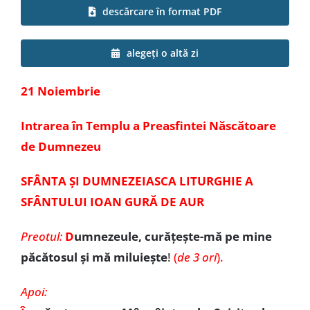
descărcare în format PDF
Special
alegeți o altă zi
21 Noiembrie
Intrarea în Templu a Preasfintei Născătoare
de Dumnezeu
SFÂNTA ȘI DUMNEZEIASCA LITURGHIE A
SFÂNTULUI IOAN GURĂ DE AUR
Preotul:
D
umnezeule, curățește-mă pe mine
păcătosul și mă miluiește
!
(
de 3 ori
).
Apoi: