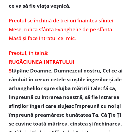
ce va să fie viața veșnică.
Preotul se închină de trei ori înaintea sfintei
Mese, ridică sfânta Evanghelie de pe sfânta
Masă și face Intratul cel mic.
Preotul, în taină:
RUGĂCIUNEA INTRATULUI
S
tăpâne Doamne, Dumnezeul nostru, Cel ce ai
rânduit în ceruri cetele și oștile îngerilor și ale
arhanghelilor spre slujba măririi Tale: fă ca,
împreună cu intrarea noastră, să fie intrarea
sfinților îngeri care slujesc împreună cu noi și
împreună preamăresc bunătatea Ta. Că Ție Ți
se cuvine toată mărirea, cinstea și închinarea,