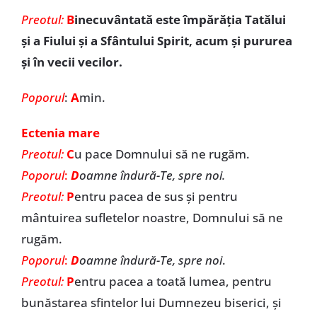
Preotul:
B
inecuvântată este împărăția Tatălui
și a Fiului și a Sfântului Spirit, acum și pururea
și în vecii vecilor.
Poporul
:
A
min.
Ectenia mare
Preotul:
C
u pace Domnului să ne rugăm.
Poporul
:
D
oamne îndură-Te, spre noi.
Preotul:
P
entru pacea de sus și pentru
mântuirea sufletelor noastre, Domnului să ne
rugăm.
Poporul
:
D
oamne îndură-Te, spre noi
.
Preotul:
P
entru pacea a toată lumea, pentru
bunăstarea sfintelor lui Dumnezeu biserici, și