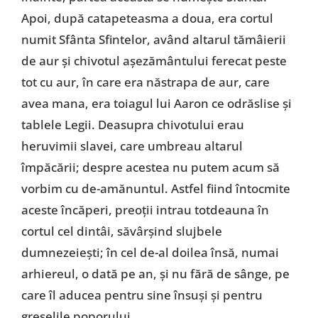
Apoi, după catapeteasma a doua, era cortul
numit Sfânta Sfintelor, având altarul tămâierii
de aur și chivotul așezământului ferecat peste
tot cu aur, în care era năstrapa de aur, care
avea mana, era toiagul lui Aaron ce odrăslise și
tablele Legii. Deasupra chivotului erau
heruvimii slavei, care umbreau altarul
împăcării; despre acestea nu putem acum să
vorbim cu de-amănuntul. Astfel fiind întocmite
aceste încăperi, preoții intrau totdeauna în
cortul cel dintâi, săvârșind slujbele
dumnezeiești; în cel de-al doilea însă, numai
arhiereul, o dată pe an, și nu fără de sânge, pe
care îl aducea pentru sine însuși și pentru
greșelile poporului.