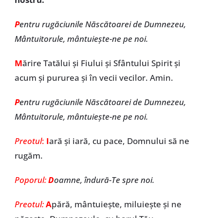
P
entru rugăciunile Născătoarei de Dumnezeu,
Mântuitorule, mântuiește-ne pe noi.
M
ărire Tatălui și Fiului și Sfântului Spirit și
acum și pururea și în vecii vecilor. Amin.
P
entru rugăciunile Născătoarei de Dumnezeu,
Mântuitorule, mântuiește-ne pe noi.
Preotul
:
I
ară și iară, cu pace, Domnului să ne
rugăm.
Poporul:
D
oamne, îndură-Te spre noi.
Preotul:
A
pără, mântuiește, miluiește și ne