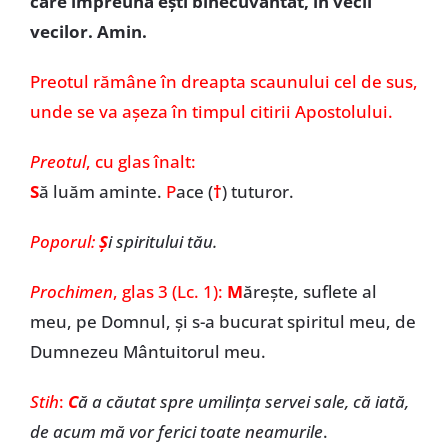
care împreună ești binecuvântat, în vecii
vecilor. Amin.
Preotul rămâne în dreapta scaunului cel de sus,
unde se va așeza în timpul citirii Apostolului.
Preotul
, cu glas înalt:
S
ă luăm aminte.
P
ace (
†
) tuturor.
Poporul:
Ș
i spiritului tău.
Prochimen
,
glas 3 (Lc. 1):
M
ărește, suflete al
meu, pe Domnul, și s-a bucurat spiritul meu, de
Dumnezeu Mântuitorul meu.
Stih
:
C
ă a căutat spre umilința servei sale, că iată,
de acum mă vor ferici toate neamurile
.