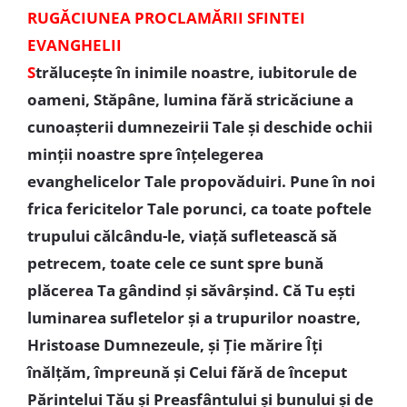
RUGĂCIUNEA PROCLAMĂRII SFINTEI
EVANGHELII
S
trălucește în inimile noastre, iubitorule de
oameni, Stăpâne, lumina fără stricăciune a
cunoașterii dumnezeirii Tale și deschide ochii
minții noastre spre înțelegerea
evanghelicelor Tale propovăduiri. Pune în noi
frica fericitelor Tale porunci, ca toate poftele
trupului călcându-le, viață sufletească să
petrecem, toate cele ce sunt spre bună
plăcerea Ta gândind și săvârșind. Că Tu ești
luminarea sufletelor și a trupurilor noastre,
Hristoase Dumnezeule, și Ție mărire Îți
înălțăm, împreună și Celui fără de început
Părintelui Tău și Preasfântului și bunului și de