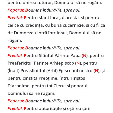
pentru unirea tuturor, Domnului să ne rugăm.
Poporul
:
D
oamne îndură-Te, spre noi
.
Preotul:
P
entru sfânt locașul acesta, și pentru
cei ce cu credință, cu bună cucernicie, și cu frică
de Dumnezeu intră într-însul, Domnului să ne
rugăm.
Poporul
:
D
oamne îndură-Te, spre noi
.
Preotul:
P
entru Sfântul Părinte Papa (
N
), pentru
Preafericitul Părinte Arhiepiscop (
N
), pentru
(Înalt) Preasfințitul (Arhi) Episcopul nostru (
N
), și
pentru cinstita Preoțime, întru Hristos
Diaconime, pentru tot Clerul și poporul,
Domnului să ne rugăm.
Poporul
:
D
oamne îndură-Te, spre noi
.
Preotul:
P
entru autoritățile și oștirea țării