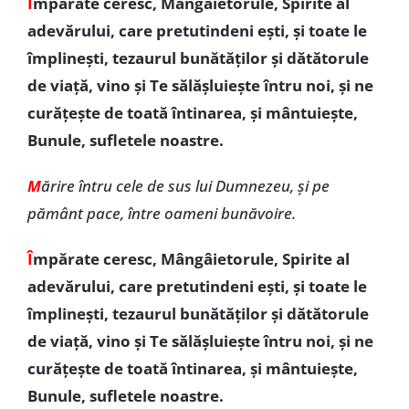
Î
mpărate ceresc, Mângâietorule, Spirite al
adevărului, care pretutindeni ești, și toate le
împlinești, tezaurul bunătăților și dătătorule
de viață, vino și Te sălășluiește întru noi, și ne
curățește de toată întinarea, și mântuiește,
Bunule, sufletele noastre.
M
ărire întru cele de sus lui Dumnezeu, și pe
pământ pace, între oameni bunăvoire.
Î
mpărate ceresc, Mângâietorule, Spirite al
adevărului, care pretutindeni ești, și toate le
împlinești, tezaurul bunătăților și dătătorule
de viață, vino și Te sălășluiește întru noi, și ne
curățește de toată întinarea, și mântuiește,
Bunule, sufletele noastre.