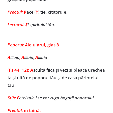
Preotul:
P
ace (
†
) ție, cititorule.
Lectorul:
Ș
i spiritului tău.
Poporul:
A
leluiarul, glas 8
A
liluia,
A
liluia,
A
liluia
(Ps 44, 12):
A
scultă fiică și vezi și pleacă urechea
ta și uită de poporul tău și de casa părintelui
tău.
Stih:
F
eței tale i se vor ruga bogații poporului.
Preotul
, în taină: