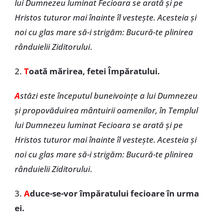
lui Dumnezeu luminat Fecioara se arată și pe
Hristos tuturor mai înainte îl vestește. Acesteia și
noi cu glas mare să-i strigăm: Bucură-te plinirea
rânduielii Ziditorului
.
2.
T
oată mărirea, fetei Împăratului.
A
stăzi este începutul buneivoințe a lui Dumnezeu
și propovăduirea mântuirii oamenilor, în Templul
lui Dumnezeu luminat Fecioara se arată și pe
Hristos tuturor mai înainte îl vestește. Acesteia și
noi cu glas mare să-i strigăm: Bucură-te plinirea
rânduielii Ziditorului
.
3.
A
duce-se-vor împăratului fecioare în urma
ei.