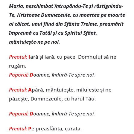
Maria, neschimbat întrupându-Te și răstignindu-
Te, Hristoase Dumnezeule, cu moartea pe moarte
ai călcat, unul fiind din Sfânta Treime, preamărit
împreună cu Tatăl și cu Spiritul Sfânt,
mântuiește-ne pe noi.
Preotul
:
I
ară și iară, cu pace, Domnului să ne
rugăm.
Poporul:
D
oamne, îndură-Te spre noi.
Preotul:
A
pără, mântuiește, miluiește și ne
păzește, Dumnezeule, cu harul Tău.
Poporul:
D
oamne, îndură-Te spre noi.
Preotul:
P
e preasfânta, curata,