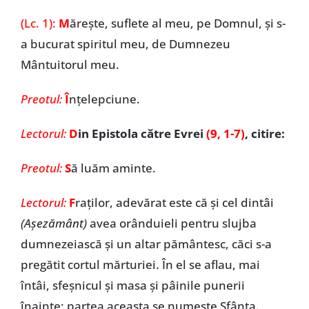
(Lc. 1):
M
ărește, suflete al meu, pe Domnul, și s-
a bucurat spiritul meu, de Dumnezeu
Mântuitorul meu.
Preotul:
Î
nțelepciune.
Lectorul:
D
in Epistola către Evrei
(9, 1-7)
, citire:
Preotul:
S
ă luăm aminte.
Lectorul:
F
raților, adevărat este că și cel dintâi
(Așezământ)
avea orânduieli pentru slujba
dumnezeiască și un altar pământesc, căci s-a
pregătit cortul mărturiei. În el se aflau, mai
întâi, sfeșnicul și masa și pâinile punerii
înainte; partea aceasta se numește Sfânta.