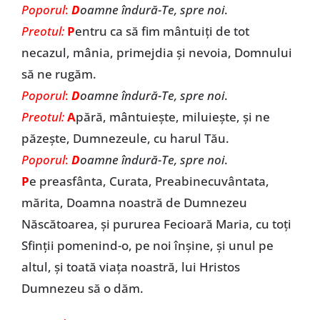
Poporul
:
D
oamne îndură-Te, spre noi
.
Preotul:
P
entru ca să fim mântuiți de tot
necazul, mânia, primejdia și nevoia, Domnului
să ne rugăm.
Poporul
:
D
oamne îndură-Te, spre noi
.
Preotul:
A
pără, mântuiește, miluiește, și ne
păzește, Dumnezeule, cu harul Tău.
Poporul
:
D
oamne îndură-Te, spre noi
.
P
e preasfânta, Curata, Preabinecuvântata,
mărita, Doamna noastră de Dumnezeu
Născătoarea, și pururea Fecioară Maria, cu toți
Sfinții pomenind-o, pe noi înșine, și unul pe
altul, și toată viața noastră, lui Hristos
Dumnezeu să o dăm.