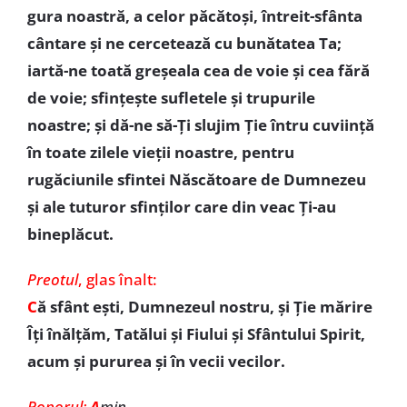
gura noastră, a celor păcătoși, întreit-sfânta
cântare și ne cercetează cu bunătatea Ta;
iartă-ne toată greșeala cea de voie și cea fără
de voie; sfințește sufletele și trupurile
noastre; și dă-ne să-Ți slujim Ție întru cuviință
în toate zilele vieții noastre, pentru
rugăciunile sfintei Născătoare de Dumnezeu
și ale tuturor sfinților care din veac Ți-au
bineplăcut.
Preotul
, glas înalt:
C
ă sfânt ești, Dumnezeul nostru, și Ție mărire
Îți înălțăm, Tatălui și Fiului și Sfântului Spirit,
acum și pururea și în vecii vecilor.
Poporul:
A
min.