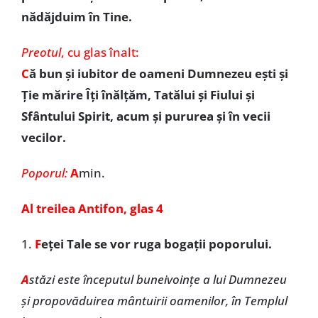
nădăjduim în Tine.
Preotul
,
cu glas înalt:
C
ă bun și iubitor de oameni Dumnezeu ești și
Ție mărire Îți înălțăm, Tatălui și Fiului și
Sfântului Spirit, acum și pururea și în vecii
vecilor.
Poporul:
A
min.
Al treilea Antifon, glas 4
1.
F
eței Tale se vor ruga bogații poporului.
A
stăzi este începutul buneivoințe a lui Dumnezeu
și propovăduirea mântuirii oamenilor, în Templul