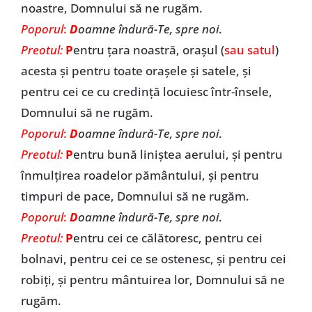
noastre, Domnului să ne rugăm.
Poporul
:
D
oamne îndură-Te, spre noi
.
Preotul:
P
entru țara noastră, orașul (
sau satul
)
acesta și pentru toate orașele și satele, și
pentru cei ce cu credință locuiesc într-însele,
Domnului să ne rugăm.
Poporul
:
D
oamne îndură-Te, spre noi
.
Preotul:
P
entru bună liniștea aerului, și pentru
înmulțirea roadelor pământului, și pentru
timpuri de pace, Domnului să ne rugăm.
Poporul
:
D
oamne îndură-Te, spre noi
.
Preotul:
P
entru cei ce călătoresc, pentru cei
bolnavi, pentru cei ce se ostenesc, și pentru cei
robiți, și pentru mântuirea lor, Domnului să ne
rugăm.