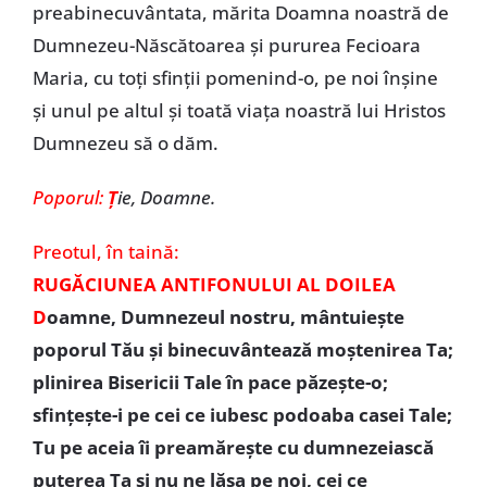
preabinecuvântata, mărita Doamna noastră de
Dumnezeu-Născătoarea și pururea Fecioara
Maria, cu toți sfinții pomenind-o, pe noi înșine
și unul pe altul și toată viața noastră lui Hristos
Dumnezeu să o dăm.
Poporul:
Ț
ie, Doamne.
Preotul,
în taină:
RUGĂCIUNEA ANTIFONULUI AL DOILEA
D
oamne, Dumnezeul nostru, mântuiește
poporul Tău și binecuvântează moștenirea Ta;
plinirea Bisericii Tale în pace păzește-o;
sfințește-i pe cei ce iubesc podoaba casei Tale;
Tu pe aceia îi preamărește cu dumnezeiască
puterea Ta și nu ne lăsa pe noi, cei ce