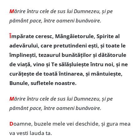
M
ărire întru cele de sus lui Dumnezeu, și pe
pământ pace, între oameni bunăvoire.
Î
mpărate ceresc, Mângâietorule, Spirite al
adevărului, care pretutindeni ești, și toate le
împlinești, tezaurul bunătăților și dătătorule
de viață, vino și Te sălășluiește întru noi, și ne
curățește de toată întinarea, și mântuiește,
Bunule, sufletele noastre.
M
ărire întru cele de sus lui Dumnezeu, și pe
pământ pace, între oameni bunăvoire.
D
oamne, buzele mele vei deschide, și gura mea
va vesti lauda ta.