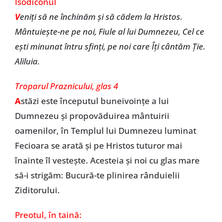
Isodiconul
V
eniți să ne închinăm și să cădem la Hristos.
Mântuiește-ne pe noi, Fiule al lui Dumnezeu, Cel ce
ești minunat întru sfinți, pe noi care Îți cântăm Ție.
Aliluia.
Troparul Praznicului, glas 4
A
stăzi este începutul buneivoințe a lui
Dumnezeu și propovăduirea mântuirii
oamenilor, în Templul lui Dumnezeu luminat
Fecioara se arată și pe Hristos tuturor mai
înainte îl vestește. Acesteia și noi cu glas mare
să-i strigăm: Bucură-te plinirea rânduielii
Ziditorului.
Preotul,
în taină: