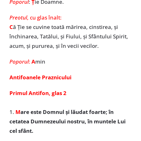
Poporul
:
Ț
ie Doamne.
Preotul
, cu glas înalt:
C
ă Ție se cuvine toată mărirea, cinstirea, și
închinarea, Tatălui, și Fiului, și Sfântului Spirit,
acum, și pururea, și în vecii vecilor.
Poporul
:
A
min
Antifoanele Praznicului
Primul Antifon, glas 2
1.
M
are este Domnul și lăudat foarte; în
cetatea Dumnezeului nostru, în muntele Lui
cel sfânt.