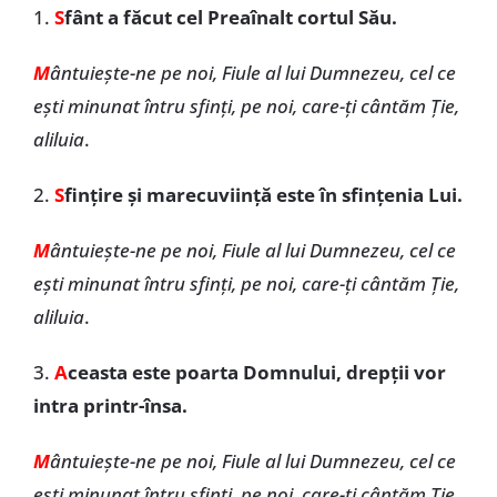
1.
S
fânt a făcut cel Preaînalt cortul Său.
M
ântuiește-ne pe noi, Fiule al lui Dumnezeu, cel ce
ești minunat întru sfinți, pe noi, care-ți cântăm Ție,
aliluia
.
2.
S
fințire și marecuviință este în sfințenia Lui.
M
ântuiește-ne pe noi, Fiule al lui Dumnezeu, cel ce
ești minunat întru sfinți, pe noi, care-ți cântăm Ție,
aliluia
.
3.
A
ceasta este poarta Domnului, drepții vor
intra printr-însa.
M
ântuiește-ne pe noi, Fiule al lui Dumnezeu, cel ce
ești minunat întru sfinți, pe noi, care-ți cântăm Ție,