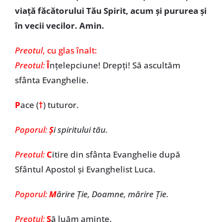
viață făcătorului Tău Spirit, acum și pururea și
în vecii vecilor. Amin.
Preotul
, cu glas înalt:
Preotul:
Î
nțelepciune! Drepți! Să ascultăm
sfânta Evanghelie.
P
ace (
†
) tuturor.
Poporul:
Ș
i spiritului tău.
Preotul:
C
itire din sfânta Evanghelie după
Sfântul Apostol și Evanghelist Luca.
Poporul:
M
ărire Ție, Doamne, mărire Ție.
Preotul:
S
ă luăm aminte.