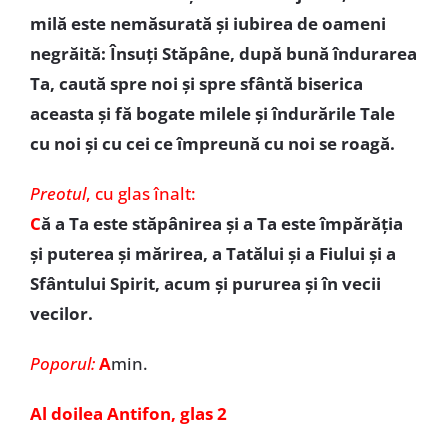
milă este nemăsurată și iubirea de oameni
negrăită: Însuți Stăpâne, după bună îndurarea
Ta, caută spre noi și spre sfântă biserica
aceasta și fă bogate milele și îndurările Tale
cu noi și cu cei ce împreună cu noi se roagă.
Preotul
,
cu glas înalt:
C
ă a Ta este stăpânirea și a Ta este împărăția
și puterea și mărirea, a Tatălui și a Fiului și a
Sfântului Spirit, acum și pururea și în vecii
vecilor.
Poporul:
A
min.
Al doilea Antifon, glas 2