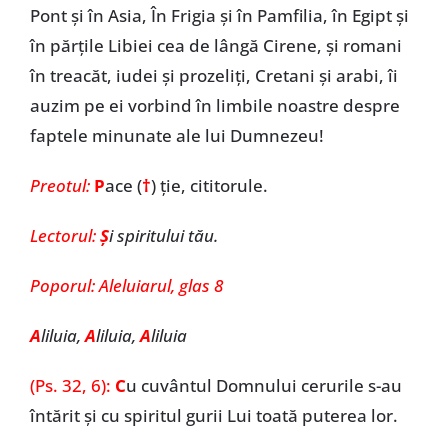
Pont și în Asia, În Frigia și în Pamfilia, în Egipt și
în părțile Libiei cea de lângă Cirene, și romani
în treacăt, iudei și prozeliți, Cretani și arabi, îi
auzim pe ei vorbind în limbile noastre despre
faptele minunate ale lui Dumnezeu!
Preotul:
P
ace (
†
) ţie, cititorule.
Lectorul:
Ş
i spiritului tău.
Poporul:
Aleluiarul, glas 8
A
liluia,
A
liluia,
A
liluia
(Ps. 32, 6):
C
u cuvântul Domnului cerurile s-au
întărit și cu spiritul gurii Lui toată puterea lor.