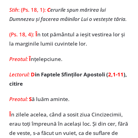
Stih
: (Ps. 18, 1):
C
erurile spun mărirea lui
Dumnezeu și facerea mâinilor Lui o vestește tăria.
(Ps. 18, 4):
Î
n tot pământul a ieșit vestirea lor și
la marginile lumii cuvintele lor.
Preotul:
Î
nţelepciune.
Lectorul:
D
in Faptele Sfinților Apostoli (
2,1-11
),
citire
Preotul:
S
ă luăm aminte.
Î
n zilele acelea, când a sosit ziua Cincizecimii,
erau toți împreună în același loc. Și din cer, fără
de veste, s-a făcut un vuiet, ca de suflare de