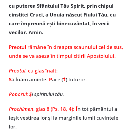
cu puterea Sfântului Tău Spirit, prin chipul
cinstitei Cruci, a Unuia-născut Fiului Tău, cu
care împreună ești binecuvântat, în vecii
vecilor. Amin.
Preotul rămâne în dreapta scaunului cel de sus,
unde se va așeza în timpul citirii Apostolului.
Preotul
, cu glas înalt:
S
ă luăm aminte.
P
ace (
†
) tuturor.
Poporul:
Ş
i spiritului tău.
Prochimen
,
glas 8 (Ps. 18, 4):
Î
n tot pământul a
ieșit vestirea lor și la marginile lumii cuvintele
lor.