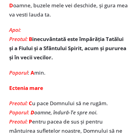
D
oamne, buzele mele vei deschide, şi gura mea
va vesti lauda ta.
Apoi:
Preotul:
B
inecuvântată este împărăția Tatălui
și a Fiului și a Sfântului Spirit, acum și pururea
și în vecii vecilor.
Poporul
:
A
min.
Ectenia mare
Preotul:
C
u pace Domnului să ne rugăm.
Poporul
:
D
oamne, îndură-Te spre noi
.
Preotul:
P
entru pacea de sus și pentru
mântuirea sufletelor noastre, Domnului să ne