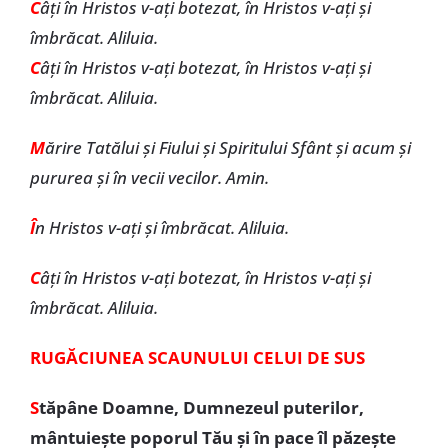
C
âți în Hristos v-ați botezat, în Hristos v-ați și
îmbrăcat. Aliluia.
C
âți în Hristos v-ați botezat, în Hristos v-ați și
îmbrăcat. Aliluia.
M
ărire Tatălui și Fiului și Spiritului Sfânt și acum și
pururea și în vecii vecilor. Amin.
Î
n Hristos v-ați și îmbrăcat. Aliluia.
C
âți în Hristos v-ați botezat, în Hristos v-ați și
îmbrăcat. Aliluia.
RUGĂCIUNEA SCAUNULUI CELUI DE SUS
S
tăpâne Doamne, Dumnezeul puterilor,
mântuiește poporul Tău și în pace îl păzește