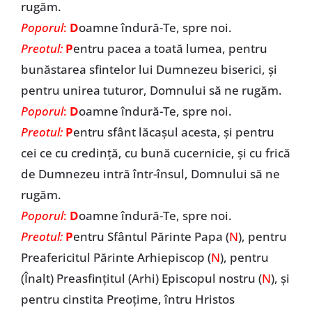
rugăm.
Poporul
:
D
oamne îndură-Te, spre noi.
Preotul:
P
entru pacea a toată lumea, pentru
bunăstarea sfintelor lui Dumnezeu biserici, și
pentru unirea tuturor, Domnului să ne rugăm.
Poporul
:
D
oamne îndură-Te, spre noi.
Preotul:
P
entru sfânt lăcașul acesta, și pentru
cei ce cu credință, cu bună cucernicie, și cu frică
de Dumnezeu intră într-însul, Domnului să ne
rugăm.
Poporul
:
D
oamne îndură-Te, spre noi.
Preotul:
P
entru Sfântul Părinte Papa (
N
), pentru
Preafericitul Părinte Arhiepiscop (
N
), pentru
(Înalt) Preasfințitul (Arhi) Episcopul nostru (
N
), și
pentru cinstita Preoțime, întru Hristos