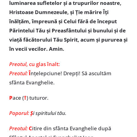
luminarea sufletelor şi a trupurilor noastre,
Hristoase Dumnezeule, şi Ţie mărire Îţi
înălţăm, împreună şi Celui fără de început
Părintelui Tău şi Preasfântului şi bunului şi de
viaţă făcătorului Tău Spirit, acum şi pururea şi
în vecii vecilor. Amin.
Preotul
, cu glas înalt:
Preotul:
Î
nţelepciune! Drepţi! Să ascultăm
sfânta Evanghelie.
P
ace (
†
) tuturor.
Poporul:
Ş
i spiritului tău.
Preotul:
C
itire din sfânta Evanghelie după