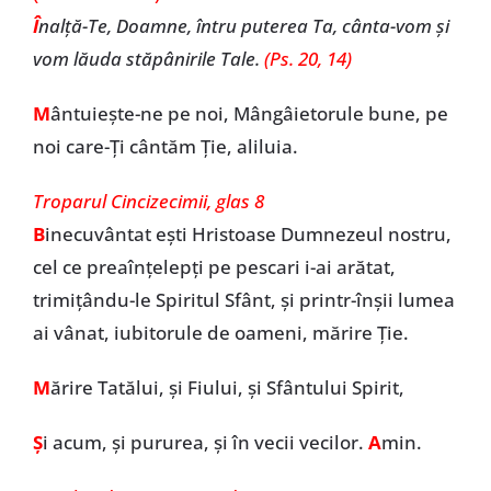
Î
nalță-Te, Doamne, întru puterea Ta, cânta-vom și
vom lăuda stăpânirile Tale.
(Ps. 20, 14)
M
ântuiește-ne pe noi, Mângâietorule bune, pe
noi care-Ți cântăm Ție, aliluia.
Troparul Cincizecimii, glas 8
B
inecuvântat ești Hristoase Dumnezeul nostru,
cel ce preaînțelepți pe pescari i-ai arătat,
trimițându-le Spiritul Sfânt, și printr-înșii lumea
ai vânat, iubitorule de oameni, mărire Ție.
M
ărire Tatălui, și Fiului, și Sfântului Spirit,
Ș
i acum, și pururea, și în vecii vecilor.
A
min.