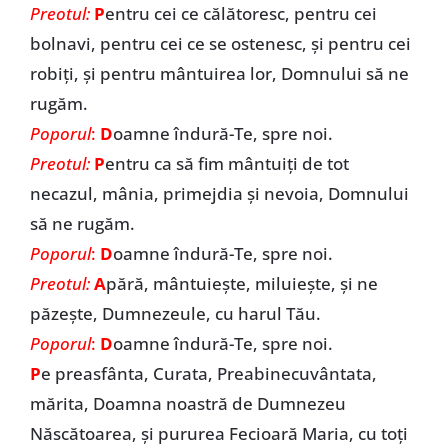
Preotul:
P
entru cei ce călătoresc, pentru cei
bolnavi, pentru cei ce se ostenesc, și pentru cei
robiți, și pentru mântuirea lor, Domnului să ne
rugăm.
Poporul
:
D
oamne îndură-Te, spre noi.
Preotul:
P
entru ca să fim mântuiți de tot
necazul, mânia, primejdia și nevoia, Domnului
să ne rugăm.
Poporul
:
D
oamne îndură-Te, spre noi.
Preotul:
A
pără, mântuiește, miluiește, și ne
păzește, Dumnezeule, cu harul Tău.
Poporul
:
D
oamne îndură-Te, spre noi.
P
e preasfânta, Curata, Preabinecuvântata,
mărita, Doamna noastră de Dumnezeu
Născătoarea, și pururea Fecioară Maria, cu toți