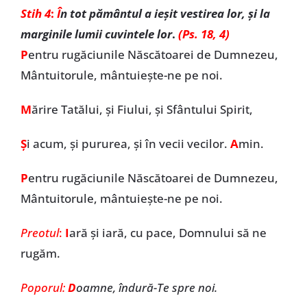
Stih 4
:
Î
n tot pământul a ieșit vestirea lor, și la
marginile lumii cuvintele lor
.
(Ps. 18, 4)
P
entru rugăciunile Născătoarei de Dumnezeu,
Mântuitorule, mântuiește-ne pe noi.
M
ărire Tatălui, și Fiului, și Sfântului Spirit,
Ș
i acum, și pururea, și în vecii vecilor.
A
min.
P
entru rugăciunile Născătoarei de Dumnezeu,
Mântuitorule, mântuiește-ne pe noi.
Preotul
:
I
ară şi iară, cu pace, Domnului să ne
rugăm.
Poporul:
D
oamne, îndură-Te spre noi.