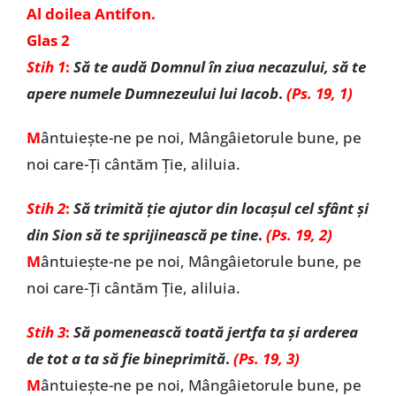
Al doilea Antifon.
Glas 2
Stih 1
:
Să te audă Domnul în ziua necazului, să te
apere numele Dumnezeului lui Iacob
.
(Ps. 19, 1)
M
ântuiește-ne pe noi, Mângâietorule bune, pe
noi care-Ți cântăm Ție, aliluia.
Stih 2
:
Să trimită ție ajutor din locașul cel sfânt și
din Sion să te sprijinească pe tine
.
(Ps. 19, 2)
M
ântuiește-ne pe noi, Mângâietorule bune, pe
noi care-Ți cântăm Ție, aliluia.
Stih 3
:
Să pomenească toată jertfa ta și arderea
de tot a ta să fie bineprimită
.
(Ps. 19, 3)
M
ântuiește-ne pe noi, Mângâietorule bune, pe