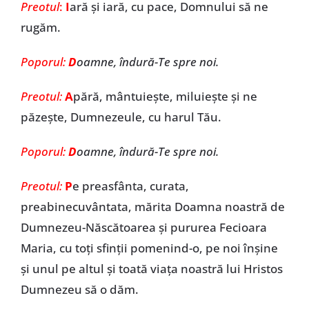
Preotul
:
I
ară şi iară, cu pace, Domnului să ne
rugăm.
Poporul:
D
oamne, îndură-Te spre noi.
Preotul:
A
pără, mântuieşte, miluieşte şi ne
păzeşte, Dumnezeule, cu harul Tău.
Poporul:
D
oamne, îndură-Te spre noi.
Preotul:
P
e preasfânta, curata,
preabinecuvântata, mărita Doamna noastră de
Dumnezeu-Născătoarea şi pururea Fecioara
Maria, cu toţi sfinţii pomenind-o, pe noi înşine
şi unul pe altul şi toată viaţa noastră lui Hristos
Dumnezeu să o dăm.