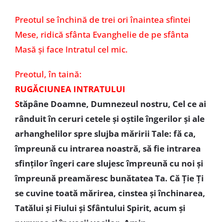
Preotul se închină de trei ori înaintea sfintei
Mese, ridică sfânta Evanghelie de pe sfânta
Masă și face Intratul cel mic.
Preotul, în taină:
RUGĂCIUNEA INTRATULUI
S
tăpâne Doamne, Dumnezeul nostru, Cel ce ai
rânduit în ceruri cetele şi oştile îngerilor şi ale
arhanghelilor spre slujba măririi Tale: fă ca,
împreună cu intrarea noastră, să fie intrarea
sfinţilor îngeri care slujesc împreună cu noi şi
împreună preamăresc bunătatea Ta. Că Ţie Ţi
se cuvine toată mărirea, cinstea şi închinarea,
Tatălui şi Fiului şi Sfântului Spirit, acum şi