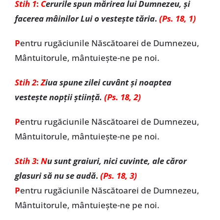
Stih 1
:
C
erurile spun mărirea lui Dumnezeu, și
facerea mâinilor Lui o vestește tăria
.
(Ps. 18, 1)
P
entru rugăciunile Născătoarei de Dumnezeu,
Mântuitorule, mântuiește-ne pe noi.
Stih 2
:
Z
iua spune zilei cuvânt și noaptea
vestește nopții știință.
(Ps. 18, 2)
P
entru rugăciunile Născătoarei de Dumnezeu,
Mântuitorule, mântuiește-ne pe noi.
Stih 3
:
N
u sunt graiuri, nici cuvinte, ale căror
glasuri să nu se audă
.
(Ps. 18, 3)
P
entru rugăciunile Născătoarei de Dumnezeu,
Mântuitorule, mântuiește-ne pe noi.