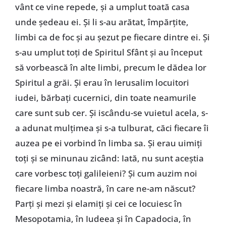
vânt ce vine repede, și a umplut toată casa
unde ședeau ei. Și li s-au arătat, împărțite,
limbi ca de foc și au șezut pe fiecare dintre ei. Și
s-au umplut toți de Spiritul Sfânt și au început
să vorbească în alte limbi, precum le dădea lor
Spiritul a grăi. Și erau în Ierusalim locuitori
iudei, bărbați cucernici, din toate neamurile
care sunt sub cer. Și iscându-se vuietul acela, s-
a adunat mulțimea și s-a tulburat, căci fiecare îi
auzea pe ei vorbind în limba sa. Și erau uimiți
toți și se minunau zicând: Iată, nu sunt aceștia
care vorbesc toți galileieni? Și cum auzim noi
fiecare limba noastră, în care ne-am născut?
Parți și mezi și elamiți și cei ce locuiesc în
Mesopotamia, în Iudeea și în Capadocia, în