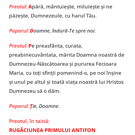
Preotul:
A
pără, mântuieşte, miluieşte şi ne
păzeşte, Dumnezeule, cu harul Tău.
Poporul:
D
oamne, îndură-Te spre noi.
Preotul:
P
e preasfânta, curata,
preabinecuvântata, mărita Doamna noastră de
Dumnezeu-Născătoarea şi pururea Fecioara
Maria, cu toţi sfinţii pomenind-o, pe noi înşine
şi unul pe altul şi toată viaţa noastră lui Hristos
Dumnezeu să o dăm.
Poporul:
Ţ
ie, Doamne.
Preotul,
în taină:
RUGĂCIUNEA PRIMULUI ANTIFON