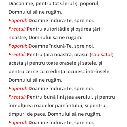
Diaconime, pentru tot Clerul și poporul,
Domnului să ne rugăm.
Poporul
:
D
oamne îndură-Te, spre noi.
Preotul:
P
entru autoritățile și oștirea țării
noastre, Domnului să ne rugăm.
Poporul
:
D
oamne îndură-Te, spre noi.
Preotul:
P
entru țara noastră, orașul (
sau satul
)
acesta și pentru toate orașele și satele, și
pentru cei ce cu credință locuiesc într-însele,
Domnului să ne rugăm.
Poporul
:
D
oamne îndură-Te, spre noi.
Preotul:
P
entru bună liniștea aerului, și pentru
înmulțirea roadelor pământului, și pentru
timpuri de pace, Domnului să ne rugăm.
Poporul
:
D
oamne îndură-Te, spre noi.