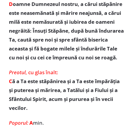
D
oamne Dumnezeul nostru, a cărui stăpânire
este neasemănată şi mărire neajunsă, a cărui
milă este nemăsurată şi iubirea de oameni
negrăită: Însuţi Stăpâne, după bună îndurarea
Ta, caută spre noi şi spre sfântă biserica
aceasta şi fă bogate milele şi îndurările Tale
cu noi şi cu cei ce împreună cu noi se roagă.
Preotul
,
cu glas înalt:
C
ă a Ta este stăpânirea şi a Ta este împărăţia
şi puterea şi mărirea, a Tatălui şi a Fiului şi a
Sfântului Spirit, acum şi pururea şi în vecii
vecilor.
Poporul:
A
min.