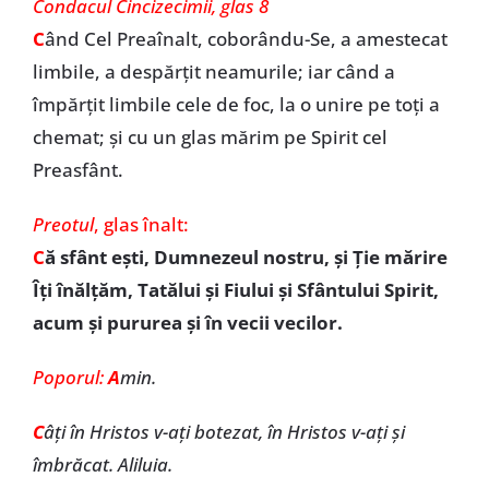
Condacul Cincizecimii, glas 8
C
ând Cel Preaînalt, coborându-Se, a amestecat
limbile, a despărţit neamurile; iar când a
împărţit limbile cele de foc, la o unire pe toţi a
chemat; şi cu un glas mărim pe Spirit cel
Preasfânt.
Preotul
, glas înalt:
C
ă sfânt eşti, Dumnezeul nostru, şi Ţie mărire
Îţi înălţăm, Tatălui şi Fiului şi Sfântului Spirit,
acum şi pururea și în vecii vecilor.
Poporul:
A
min.
C
âți în Hristos v-ați botezat, în Hristos v-ați și
îmbrăcat. Aliluia.