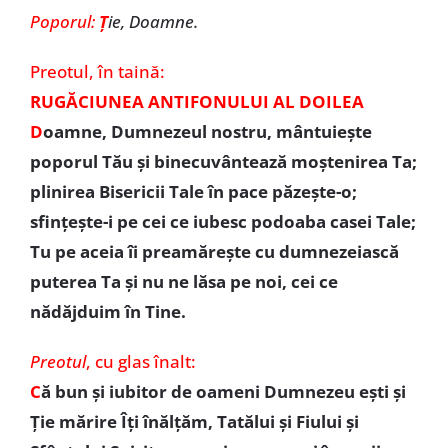
Poporul:
Ţ
ie, Doamne.
Preotul,
în taină:
RUGĂCIUNEA ANTIFONULUI AL DOILEA
D
oamne, Dumnezeul nostru, mântuieşte
poporul Tău şi binecuvântează moştenirea Ta;
plinirea Bisericii Tale în pace păzeşte-o;
sfinţeşte-i pe cei ce iubesc podoaba casei Tale;
Tu pe aceia îi preamăreşte cu dumnezeiască
puterea Ta şi nu ne lăsa pe noi, cei ce
nădăjduim în Tine.
Preotul
,
cu glas înalt:
C
ă bun şi iubitor de oameni Dumnezeu eşti şi
Ţie mărire Îţi înălţăm, Tatălui şi Fiului şi