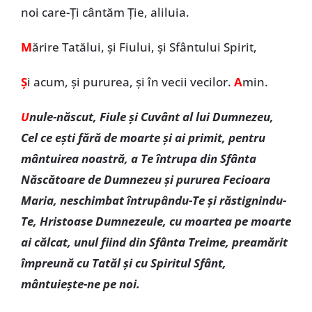
noi care-Ți cântăm Ție, aliluia.
M
ărire Tatălui, și Fiului, și Sfântului Spirit,
Ș
i acum, și pururea, și în vecii vecilor.
A
min.
U
nule-născut, Fiule şi Cuvânt al lui Dumnezeu,
Cel ce eşti fără de moarte şi ai primit, pentru
mântuirea noastră, a Te întrupa din Sfânta
Născătoare de Dumnezeu şi pururea Fecioara
Maria, neschimbat întrupându-Te şi răstignindu-
Te, Hristoase Dumnezeule, cu moartea pe moarte
ai călcat, unul fiind din Sfânta Treime, preamărit
împreună cu Tatăl şi cu Spiritul Sfânt,
mântuieşte-ne pe noi.