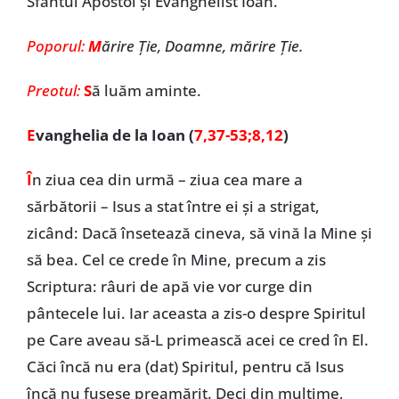
Sfântul Apostol și Evanghelist Ioan.
Poporul:
M
ărire Ţie, Doamne, mărire Ţie.
Preotul:
S
ă luăm aminte.
E
vanghelia de la Ioan (
7,37-53;8,12
)
Î
n ziua cea din urmă – ziua cea mare a
sărbătorii – Isus a stat între ei și a strigat,
zicând: Dacă însetează cineva, să vină la Mine și
să bea. Cel ce crede în Mine, precum a zis
Scriptura: râuri de apă vie vor curge din
pântecele lui. Iar aceasta a zis-o despre Spiritul
pe Care aveau să-L primească acei ce cred în El.
Căci încă nu era (dat) Spiritul, pentru că Isus
încă nu fusese preamărit. Deci din mulțime,