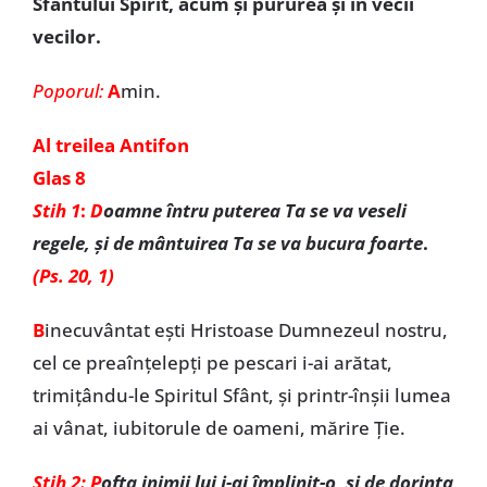
Sfântului Spirit, acum şi pururea şi în vecii
vecilor.
Poporul:
A
min.
Al treilea Antifon
Glas 8
Stih 1
:
D
oamne întru puterea Ta se va veseli
regele, și de mântuirea Ta se va bucura foarte
.
(Ps. 20, 1)
B
inecuvântat ești Hristoase Dumnezeul nostru,
cel ce preaînțelepți pe pescari i-ai arătat,
trimițându-le Spiritul Sfânt, și printr-înșii lumea
ai vânat, iubitorule de oameni, mărire Ție.
Stih 2:
P
ofta inimii lui i-ai împlinit-o, și de dorința