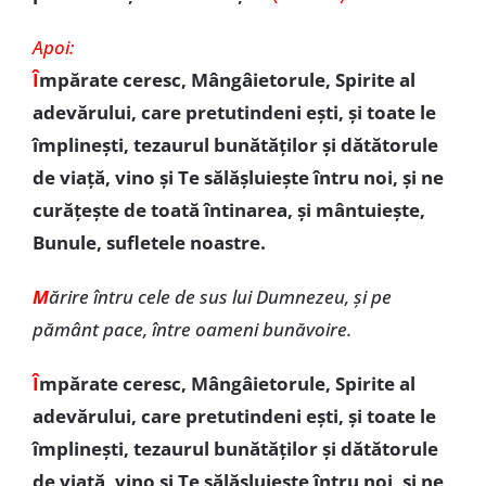
Apoi:
Î
mpărate ceresc, Mângâietorule, Spirite al
adevărului, care pretutindeni eşti, şi toate le
împlineşti, tezaurul bunătăţilor şi dătătorule
de viaţă, vino şi Te sălășluiește întru noi, și ne
curăţeşte de toată întinarea, şi mântuieşte,
Bunule, sufletele noastre.
M
ărire întru cele de sus lui Dumnezeu, şi pe
pământ pace, între oameni bunăvoire.
Î
mpărate ceresc, Mângâietorule, Spirite al
adevărului, care pretutindeni eşti, şi toate le
împlineşti, tezaurul bunătăţilor şi dătătorule
de viaţă, vino şi Te sălășluiește întru noi, și ne