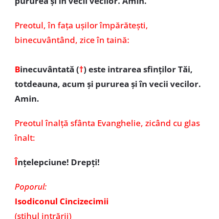
pururea şi în vecii vecilor. Amin.
Preotul,
în fața ușilor împărătești,
binecuvântând, zice în taină:
B
inecuvântată (
†
)
este intrarea sfinţilor Tăi,
totdeauna, acum şi pururea şi în vecii vecilor.
Amin.
Preotul înalţă sfânta Evanghelie, zicând cu glas
înalt:
Î
nţelepciune! Drepţi!
Poporul:
Isodiconul Cincizecimii
(stihul intrării)