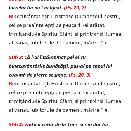
buzelor lui nu l-ai lipsit
.
(Ps. 20, 2)
B
inecuvântat ești Hristoase Dumnezeul nostru,
cel ce preaînțelepți pe pescari i-ai arătat,
trimițându-le Spiritul Sfânt, și printr-înșii lumea
ai vânat, iubitorule de oameni, mărire Ție.
Stih 3
:
C
ă l-ai întâmpinat pel el cu
binecuvântările bunătății, pus-ai pe capul lui
cunună de pietre scumpe
.
(Ps. 20, 3)
B
inecuvântat ești Hristoase Dumnezeul nostru,
cel ce preaînțelepți pe pescari i-ai arătat,
trimițându-le Spiritul Sfânt, și printr-înșii lumea
ai vânat, iubitorule de oameni, mărire Ție.
Stih 4
:
V
iață a cerut de la Tine, și i-ai dat lui