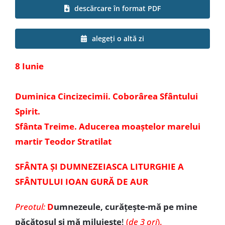
descărcare în format PDF
Special
alegeți o altă zi
8 Iunie
Duminica Cincizecimii. Coborârea Sfântului
Spirit.
Sfânta Treime. Aducerea moaștelor marelui
martir Teodor Stratilat
SFÂNTA ȘI DUMNEZEIASCA LITURGHIE A
SFÂNTULUI IOAN GURĂ DE AUR
Preotul:
D
umnezeule, curățește-mă pe mine
păcătosul și mă miluiește
!
(
de 3 ori
).