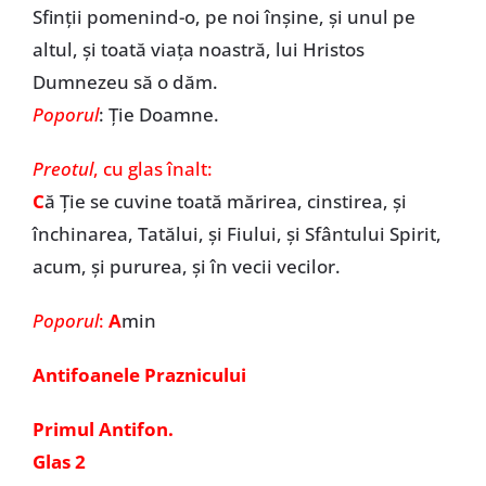
Sfinții pomenind-o, pe noi înșine, și unul pe
altul, și toată viața noastră, lui Hristos
Dumnezeu să o dăm.
Poporul
: Ție Doamne.
Preotul
, cu glas înalt:
C
ă Ție se cuvine toată mărirea, cinstirea, și
închinarea, Tatălui, și Fiului, și Sfântului Spirit,
acum, și pururea, și în vecii vecilor.
Poporul
:
A
min
Antifoanele Praznicului
Primul Antifon.
Glas 2