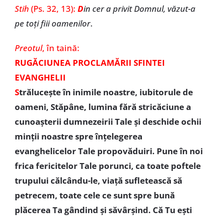
Stih
(Ps. 32, 13):
D
in cer a privit Domnul, văzut-a
pe toți fiii oamenilor
.
Preotul
, în taină:
RUGĂCIUNEA PROCLAMĂRII SFINTEI
EVANGHELII
S
trăluceşte în inimile noastre, iubitorule de
oameni, Stăpâne, lumina fără stricăciune a
cunoaşterii dumnezeirii Tale şi deschide ochii
minţii noastre spre înţelegerea
evanghelicelor Tale propovăduiri. Pune în noi
frica fericitelor Tale porunci, ca toate poftele
trupului călcându-le, viaţă sufletească să
petrecem, toate cele ce sunt spre bună
plăcerea Ta gândind şi săvârşind. Că Tu eşti