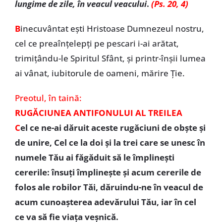
lungime de zile, în veacul veacului
.
(Ps. 20, 4)
B
inecuvântat ești Hristoase Dumnezeul nostru,
cel ce preaînțelepți pe pescari i-ai arătat,
trimițându-le Spiritul Sfânt, și printr-înșii lumea
ai vânat, iubitorule de oameni, mărire Ție.
Preotul, în taină:
RUGĂCIUNEA ANTIFONULUI AL TREILEA
C
el ce ne-ai dăruit aceste rugăciuni de obşte şi
de unire, Cel ce la doi şi la trei care se unesc în
numele Tău ai făgăduit să le împlineşti
cererile: însuţi împlineşte şi acum cererile de
folos ale robilor Tăi, dăruindu-ne în veacul de
acum cunoaşterea adevărului Tău, iar în cel
ce va să fie viaţa veşnică.