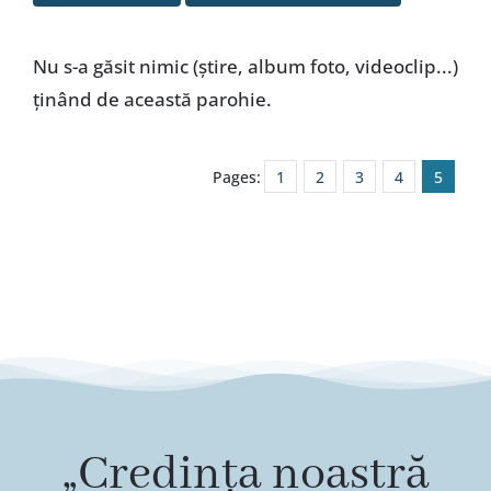
Special
Nu s-a găsit nimic (ştire, album foto, videoclip...)
ţinând de această parohie.
Pages:
1
2
3
4
5
„Credința noastră