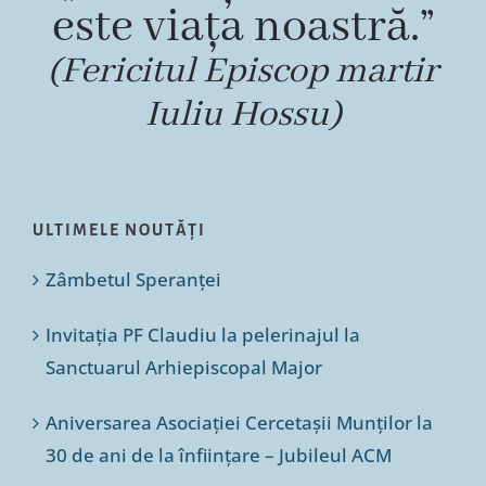
este viața noastră.”
(Fericitul Episcop martir
Iuliu Hossu)
ULTIMELE NOUTĂȚI
Zâmbetul Speranței
Invitația PF Claudiu la pelerinajul la
Sanctuarul Arhiepiscopal Major
Aniversarea Asociației Cercetașii Munților la
30 de ani de la înființare – Jubileul ACM