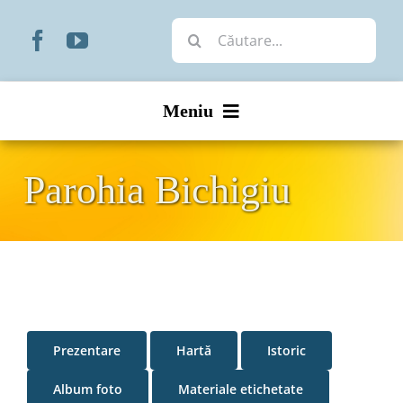
Skip
Cautare...
to
content
Meniu
Start
Parohia Bichigiu
Noutăți
Prezentare
Organizare
Prezentare
Hartă
Istoric
Liturgic
Album foto
Materiale etichetate