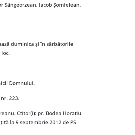
dor Sângeorzean, Iacob Șomfelean.
rează duminica și în sărbătorile
 loc.
icii Domnului.
 nr. 223.
reanu. Ctitor(i): pr. Bodea Horațiu
inţită la 9 septembrie 2012 de PS