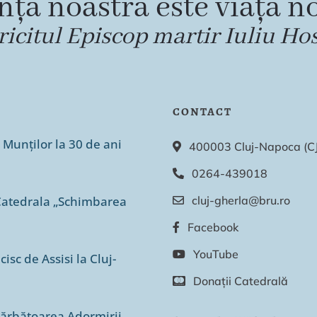
nța noastră este viața no
ricitul Episcop martir Iuliu Ho
CONTACT
 Munților la 30 de ani
400003 Cluj-Napoca (CJ),
0264-439018
n Catedrala „Schimbarea
cluj-gherla@bru.ro
Facebook
YouTube
isc de Assisi la Cluj-
Donații Catedrală
sărbătoarea Adormirii