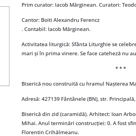
Prim curator: Iacob Mărginean. Curatori: Teo
Cantor: Boiti Alexandru Ferencz
. Contabil: Iacob Mărginean.
Activitatea liturgică: Sfânta Liturghie se celeb
mari și în prima vinere. Se face cateheză nu au
* * *
Biserică nou construită cu hramul Nașterea Ma
Adresă: 427139 Fântânele (BN), str. Principală,
Biserică din zid (caramidă). Arhitect: Ioan Arbo
Mihai. Anul terminări construcţiei: 0. A fost sf
Florentin Crihălmeanu.