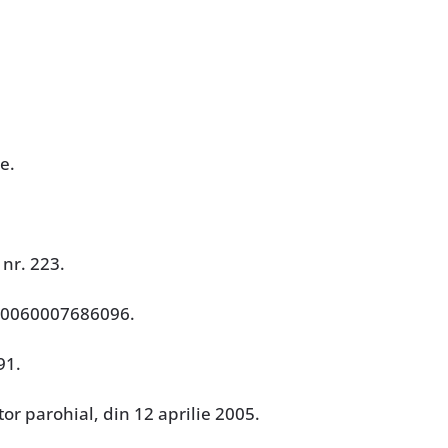
e.
 nr. 223.
00060007686096.
91.
tor parohial, din 12 aprilie 2005.