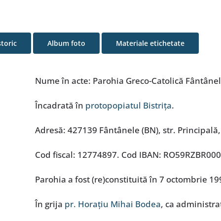
storic
Album foto
Materiale etichetate
Nume în acte: Parohia Greco-Catolică Fântânel
Încadrată în
protopopiatul Bistrița
.
Adresă: 427139 Fântânele (BN), str. Principală,
Cod fiscal: 12774897. Cod IBAN: RO59RZBR00
Parohia a fost (re)constituită în 7 octombrie 19
În grija
pr. Horațiu Mihai Bodea
, ca administra