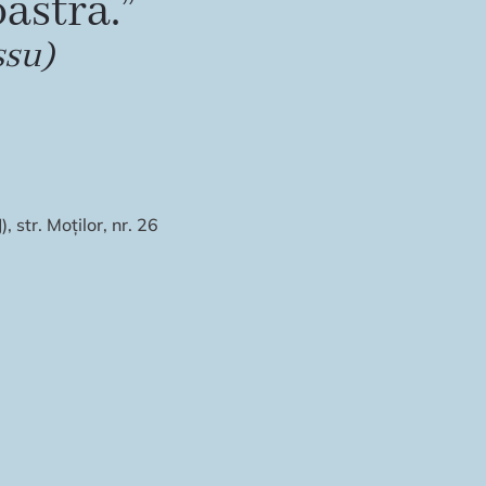
astră.”
ssu)
 str. Moților, nr. 26