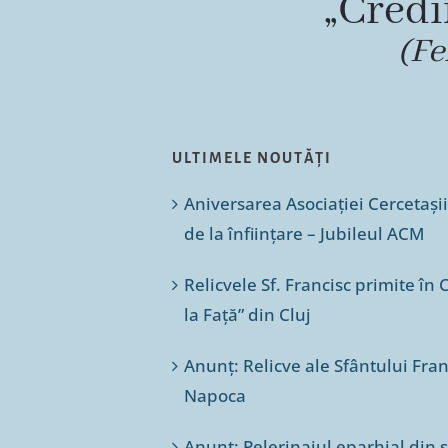
„Credi
(Fe
ULTIMELE NOUTĂȚI
Aniversarea Asociației Cercetașii
de la înființare – Jubileul ACM
Relicvele Sf. Francisc primite î
la Față” din Cluj
Anunț: Relicve ale Sfântului Franc
Napoca
Anunț: Pelerinajul eparhial din 