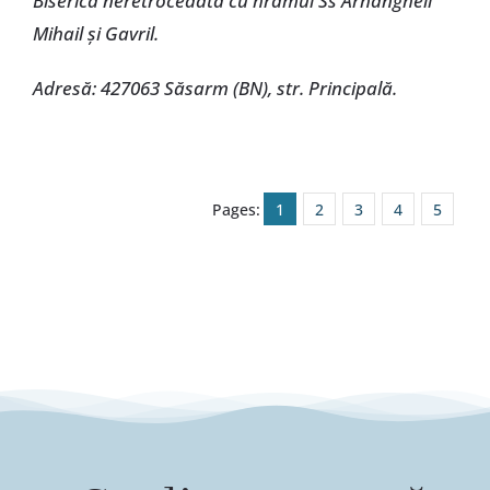
Biserică neretrocedată cu hramul Ss Arhangheli
Mihail și Gavril.
Adresă: 427063 Săsarm (BN), str. Principală.
Pages:
1
2
3
4
5