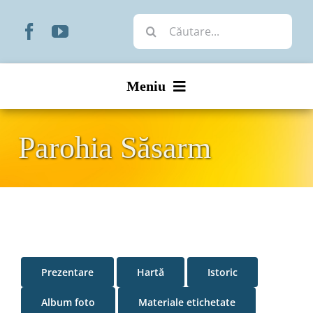
Skip
Cautare...
to
content
Meniu
Start
Parohia Săsarm
Noutăți
Prezentare
Organizare
Prezentare
Hartă
Istoric
Liturgic
Album foto
Materiale etichetate