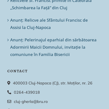
Relicvele Sf. Francisc primite în Catedrala
„Schimbarea la Față” din Cluj
Anunț: Relicve ale Sfântului Francisc de
Assisi la Cluj-Napoca
Anunț: Pelerinajul eparhial din sărbătoarea
Adormirii Maicii Domnului, invitație la
comuniune în Familia Bisericii
CONTACT
400003 Cluj-Napoca (CJ), str. Moților, nr. 26
0264-439018
cluj-gherla@bru.ro