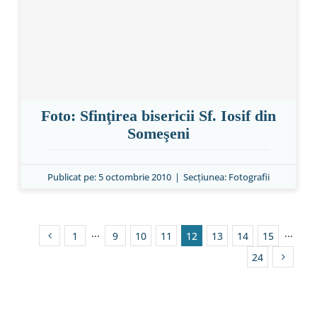
Foto: Sfinţirea bisericii Sf. Iosif din
Someşeni
Publicat pe: 5 octombrie 2010
|
Secțiunea:
Fotografii
1
···
9
10
11
12
13
14
15
···
24