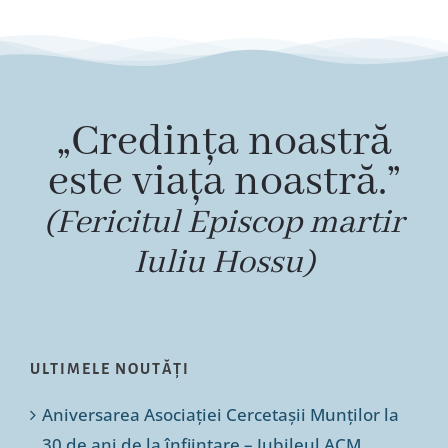
„Credința noastră
este viața noastră.”
(Fericitul Episcop martir
Iuliu Hossu)
ULTIMELE NOUTĂȚI
Aniversarea Asociației Cercetașii Munților la
30 de ani de la înființare – Jubileul ACM