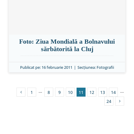
Foto: Ziua Mondială a Bolnavului
sărbătorită la Cluj
Publicat pe: 16 februarie 2011
|
Secțiunea:
Fotografii
1
···
8
9
10
11
12
13
14
···
24