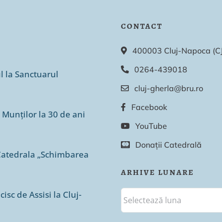
CONTACT
400003 Cluj-Napoca (CJ),
0264-439018
ul la Sanctuarul
cluj-gherla@bru.ro
Facebook
 Munților la 30 de ani
YouTube
Donații Catedrală
n Catedrala „Schimbarea
ARHIVE LUNARE
isc de Assisi la Cluj-