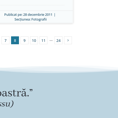
Publicat pe: 28 decembrie 2011
|
Secțiunea:
Fotografii
7
8
9
10
11
···
24
astră.”
ssu)