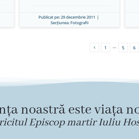
Publicat pe: 29 decembrie 2011
|
Secțiunea:
Fotografii
1
···
5
6
nța noastră este viața no
ricitul Episcop martir Iuliu Ho