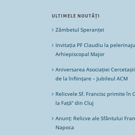
ULTIMELE NOUTĂȚI
Zâmbetul Speranței
Invitația PF Claudiu la pelerinaj
Arhiepiscopal Major
Aniversarea Asociației Cercetașii
de la înființare – Jubileul ACM
Relicvele Sf. Francisc primite î
la Față” din Cluj
Anunț: Relicve ale Sfântului Franc
Napoca