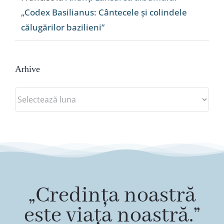
„Codex Basilianus: Cântecele și colindele
călugărilor bazilieni”
Arhive
Arhive
„Credința noastră
este viața noastră.”