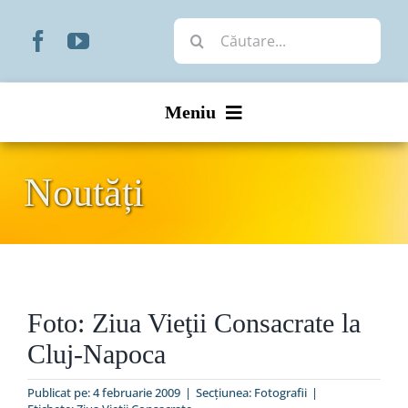
Skip
Cautare...
to
content
Meniu
Start
Noutăți
Noutăți
Prezentare
Foto: Ziua Vieţii Consacrate la
Organizare
Cluj-Napoca
Liturgic
Publicat pe: 4 februarie 2009
|
Secțiunea:
Fotografii
|