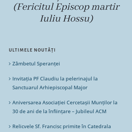
(Fericitul Episcop martir
Iuliu Hossu)
ULTIMELE NOUTĂȚI
Zâmbetul Speranței
Invitația PF Claudiu la pelerinajul la
Sanctuarul Arhiepiscopal Major
Aniversarea Asociației Cercetașii Munților la
30 de ani de la înființare – Jubileul ACM
Relicvele Sf. Francisc primite în Catedrala