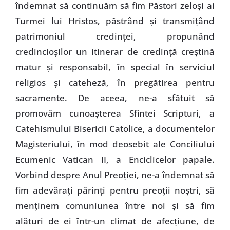
îndemnat să continuăm să fim Păstori zeloşi ai
Turmei lui Hristos, păstrând şi transmiţând
patrimoniul credinţei, propunând
credincioşilor un itinerar de credinţă creştină
matur şi responsabil, în special în serviciul
religios şi cateheză, în pregătirea pentru
sacramente. De aceea, ne-a sfătuit să
promovăm cunoaşterea Sfintei Scripturi, a
Catehismului Bisericii Catolice, a documentelor
Magisteriului, în mod deosebit ale Conciliului
Ecumenic Vatican II, a Enciclicelor papale.
Vorbind despre Anul Preoţiei, ne-a îndemnat să
fim adevăraţi părinţi pentru preoţii noştri, să
menţinem comuniunea între noi şi să fim
alături de ei într-un climat de afecţiune, de