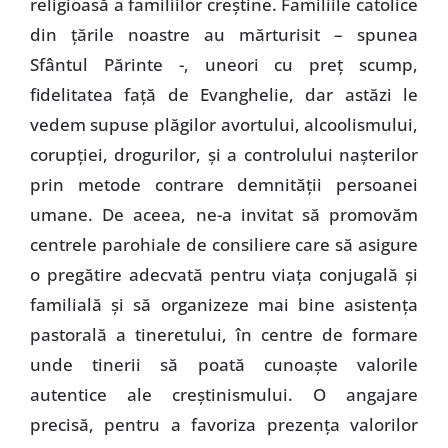
religioasă a familiilor creştine. Familiile catolice
din ţările noastre au mărturisit – spunea
Sfântul Părinte -, uneori cu preţ scump,
fidelitatea faţă de Evanghelie, dar astăzi le
vedem supuse plăgilor avortului, alcoolismului,
corupţiei, drogurilor, şi a controlului naşterilor
prin metode contrare demnităţii persoanei
umane. De aceea, ne-a invitat să promovăm
centrele parohiale de consiliere care să asigure
o pregătire adecvată pentru viaţa conjugală şi
familială şi să organizeze mai bine asistenţa
pastorală a tineretului, în centre de formare
unde tinerii să poată cunoaşte valorile
autentice ale creştinismului. O angajare
precisă, pentru a favoriza prezenţa valorilor