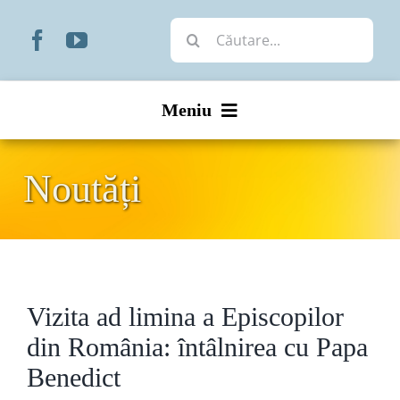
Skip
Cautare...
to
content
Meniu
Start
Noutăți
Noutăți
Prezentare
Vizita ad limina a Episcopilor
Organizare
din România: întâlnirea cu Papa
Liturgic
Benedict