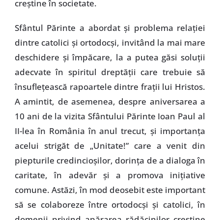
creştine în societate.
Sfântul Părinte a abordat şi problema relaţiei
dintre catolici şi ortodocşi, invitând la mai mare
deschidere şi împăcare, la a putea găsi soluţii
adecvate în spiritul dreptăţii care trebuie să
însufleţească rapoartele dintre fraţii lui Hristos.
A amintit, de asemenea, despre aniversarea a
10 ani de la vizita Sfântului Părinte Ioan Paul al
II-lea în România în anul trecut, şi importanţa
acelui strigăt de „Unitate!” care a venit din
piepturile credincioşilor, dorinţa de a dialoga în
caritate, în adevăr şi a promova iniţiative
comune. Astăzi, în mod deosebit este important
să se colaboreze între ortodocşi şi catolici, în
domenii privind apărarea rădăcinilor creştine