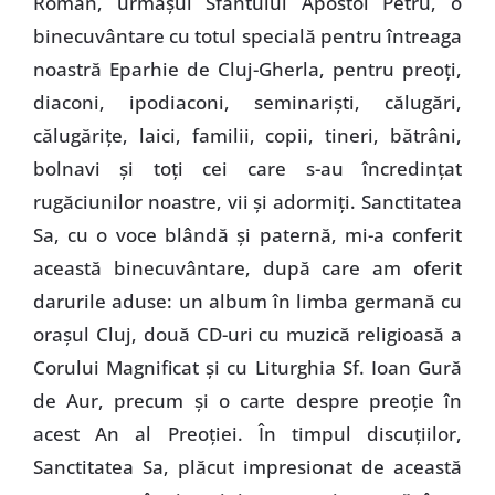
Roman, urmaşul Sfântului Apostol Petru, o
binecuvântare cu totul specială pentru întreaga
noastră Eparhie de Cluj-Gherla, pentru preoţi,
diaconi, ipodiaconi, seminarişti, călugări,
călugăriţe, laici, familii, copii, tineri, bătrâni,
bolnavi şi toţi cei care s-au încredinţat
rugăciunilor noastre, vii şi adormiţi. Sanctitatea
Sa, cu o voce blândă şi paternă, mi-a conferit
această binecuvântare, după care am oferit
darurile aduse: un album în limba germană cu
oraşul Cluj, două CD-uri cu muzică religioasă a
Corului Magnificat şi cu Liturghia Sf. Ioan Gură
de Aur, precum şi o carte despre preoţie în
acest An al Preoţiei. În timpul discuţiilor,
Sanctitatea Sa, plăcut impresionat de această