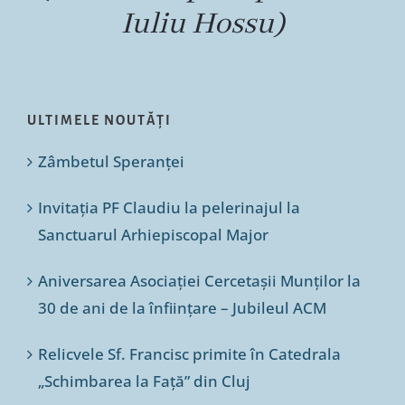
Iuliu Hossu)
ULTIMELE NOUTĂȚI
Zâmbetul Speranței
Invitația PF Claudiu la pelerinajul la
Sanctuarul Arhiepiscopal Major
Aniversarea Asociației Cercetașii Munților la
30 de ani de la înființare – Jubileul ACM
Relicvele Sf. Francisc primite în Catedrala
„Schimbarea la Față” din Cluj