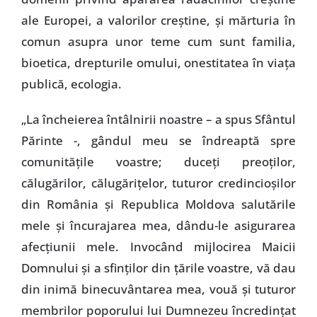
ale Europei, a valorilor creştine, şi mărturia în
comun asupra unor teme cum sunt familia,
bioetica, drepturile omului, onestitatea în viaţa
publică, ecologia.
„La încheierea întâlnirii noastre – a spus Sfântul
Părinte -, gândul meu se îndreaptă spre
comunităţile voastre; duceţi preoţilor,
călugărilor, călugăriţelor, tuturor credincioşilor
din România şi Republica Moldova salutările
mele şi încurajarea mea, dându-le asigurarea
afecţiunii mele. Invocând mijlocirea Maicii
Domnului şi a sfinţilor din ţările voastre, vă dau
din inimă binecuvântarea mea, vouă şi tuturor
membrilor poporului lui Dumnezeu încredinţat