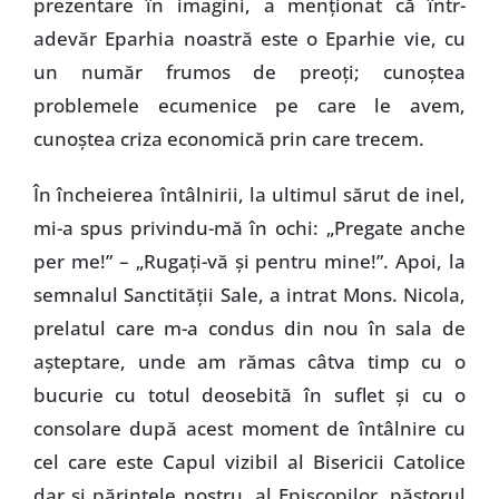
prezentare în imagini, a menţionat că într-
adevăr Eparhia noastră este o Eparhie vie, cu
un număr frumos de preoţi; cunoştea
problemele ecumenice pe care le avem,
cunoştea criza economică prin care trecem.
În încheierea întâlnirii, la ultimul sărut de inel,
mi-a spus privindu-mă în ochi: „Pregate anche
per me!” – „Rugaţi-vă şi pentru mine!”. Apoi, la
semnalul Sanctităţii Sale, a intrat Mons. Nicola,
prelatul care m-a condus din nou în sala de
aşteptare, unde am rămas câtva timp cu o
bucurie cu totul deosebită în suflet şi cu o
consolare după acest moment de întâlnire cu
cel care este Capul vizibil al Bisericii Catolice
dar şi părintele nostru, al Episcopilor, păstorul