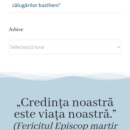
călugărilor bazilieni”
Arhive
Arhive
„Credința noastră
este viața noastră.”
(Fericitul Episcop martir