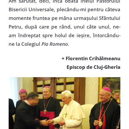
Am sărutat, deci, încă odată inelul Păstorului
Bisericii Universale, plecându-mi pentru câteva
momente fruntea pe mâna urmaşului Sfântului
Petru, după care pe rând, unul câte unul, ne-
am îndreptat spre holul de ieşire, întorcându-
ne la Colegiul
Pio Romeno
.
+ Florentin Crihălmeanu
Episcop de Cluj-Gherla