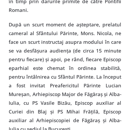
în timp prin darurile primite de către Pontifii
Romani.
După un scurt moment de aşteptare, prelatul
cameral al Sfântului Părinte, Mons. Nicola, ne
face un scurt instructaj asupra modului în care
se va desfăşura audienţa (de circa 15 minute
pentru fiecare) şi apoi, pe rând, fiecare Episcop
eparhial este chemat în ordinea stabilită,
pentru întâlnirea cu Sfântul Părinte. La început
a fost invitat Preafericitul Părinte Lucian
Mureşan, Arhiepiscop Major de Făgăraş şi Alba-
Iulia, cu PS Vasile Bizău, Episcop auxiliar al
Curiei din Blaj şi PS Mihai Frăţilă, Episcop
auxiliar al Arhiepiscopiei de Făgăraş şi Alba-
Iulia cu sediul la Bucureşti.