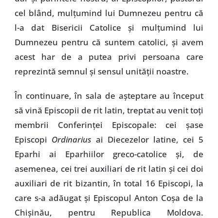
cel blând, mulţumind lui Dumnezeu pentru că
l-a dat Bisericii Catolice şi mulţumind lui
Dumnezeu pentru că suntem catolici, şi avem
acest har de a putea privi persoana care
reprezintă semnul şi sensul unităţii noastre.
În continuare, în sala de aşteptare au început
să vină Episcopii de rit latin, treptat au venit toţi
membrii Conferinţei Episcopale: cei şase
Episcopi
Ordinarius
ai Diecezelor latine, cei 5
Eparhi ai Eparhiilor greco-catolice şi, de
asemenea, cei trei auxiliari de rit latin şi cei doi
auxiliari de rit bizantin, în total 16 Episcopi, la
care s-a adăugat şi Episcopul Anton Coşa de la
Chişinău, pentru Republica Moldova.