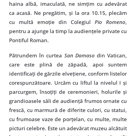
haina albă, imaculată, ne simţim cu adevărat
ca acasă. Ne pregătim, şi la ora 10.15, plecăm
cu multă emoţie din Colegiul
Pio Romeno
,
pentru a ajunge la timp la audienţele private cu
Pontiful Roman.
Pătrundem în curtea
San Damaso
din Vatican,
care este plină de zăpadă, apoi suntem
identificaţi de gărzile elveţiene, conform listelor
corespunzătoare. Urcăm cu liftul la nivelul I şi
parcurgem, însoţiţi de ceremonieri, holurile şi
grandioasele săli de audienţă frumos ornate cu
frescă, cu marmură de diferite culori, cu statui,
cu frumoase vaze de porţelan, cu multe, multe
picturi celebre. Este un adevărat muzeu alcătuit