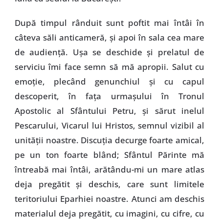
După timpul rânduit sunt poftit mai întâi în
câteva săli anticameră, şi apoi în sala cea mare
de audienţă. Uşa se deschide şi prelatul de
serviciu îmi face semn să mă apropii. Salut cu
emoţie, plecând genunchiul şi cu capul
descoperit, în faţa urmaşului în Tronul
Apostolic al Sfântului Petru, şi sărut inelul
Pescarului, Vicarul lui Hristos, semnul vizibil al
unităţii noastre. Discuţia decurge foarte amical,
pe un ton foarte blând; Sfântul Părinte mă
întreabă mai întâi, arătându-mi un mare atlas
deja pregătit şi deschis, care sunt limitele
teritoriului Eparhiei noastre. Atunci am deschis
materialul deja pregătit, cu imagini, cu cifre, cu