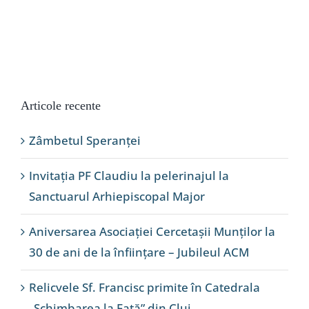
Articole recente
Zâmbetul Speranței
Invitația PF Claudiu la pelerinajul la
Sanctuarul Arhiepiscopal Major
Aniversarea Asociației Cercetașii Munților la
30 de ani de la înființare – Jubileul ACM
Relicvele Sf. Francisc primite în Catedrala
„Schimbarea la Față” din Cluj