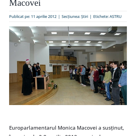
Macovei
Special
Publicat pe: 11 aprilie 2012
|
Secțiunea:
Ştiri
|
Etichete:
ASTRU
Europarlamentarul Monica Macovei a susţinut,