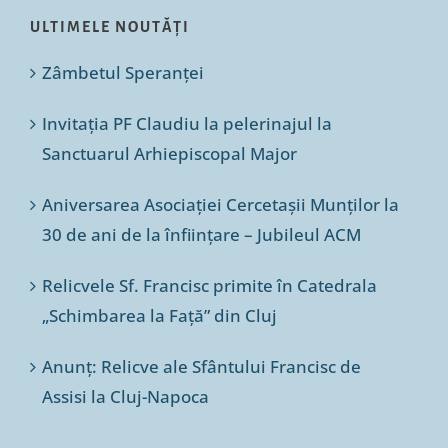
ULTIMELE NOUTĂȚI
Zâmbetul Speranței
Invitația PF Claudiu la pelerinajul la
Sanctuarul Arhiepiscopal Major
Aniversarea Asociației Cercetașii Munților la
30 de ani de la înființare – Jubileul ACM
Relicvele Sf. Francisc primite în Catedrala
„Schimbarea la Față” din Cluj
Anunț: Relicve ale Sfântului Francisc de
Assisi la Cluj-Napoca