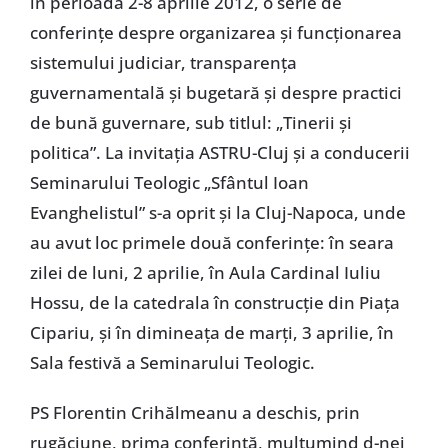
în perioada 2-8 aprilie 2012, o serie de
conferinţe despre organizarea şi funcţionarea
sistemului judiciar, transparenţa
guvernamentală şi bugetară şi despre practici
de bună guvernare, sub titlul: „Tinerii şi
politica”. La invitaţia ASTRU-Cluj şi a conducerii
Seminarului Teologic „Sfântul Ioan
Evanghelistul” s-a oprit şi la Cluj-Napoca, unde
au avut loc primele două conferinţe: în seara
zilei de luni, 2 aprilie, în Aula Cardinal Iuliu
Hossu, de la catedrala în construcţie din Piaţa
Cipariu, şi în dimineaţa de marţi, 3 aprilie, în
Sala festivă a Seminarului Teologic.
PS Florentin Crihălmeanu a deschis, prin
rugăciune, prima conferinţă, mulţumind d-nei