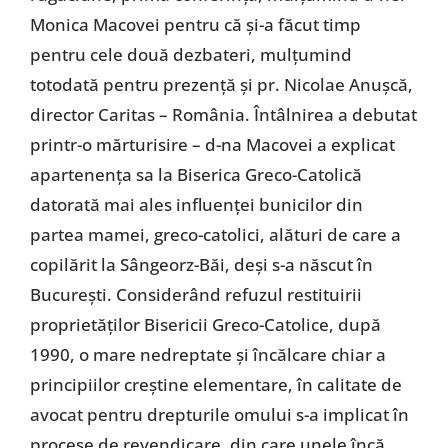
Monica Macovei pentru că şi-a făcut timp
pentru cele două dezbateri, mulţumind
totodată pentru prezenţă şi pr. Nicolae Anuşcă,
director Caritas – România. Întâlnirea a debutat
printr-o mărturisire – d-na Macovei a explicat
apartenenţa sa la Biserica Greco-Catolică
datorată mai ales influenţei bunicilor din
partea mamei, greco-catolici, alături de care a
copilărit la Sângeorz-Băi, deşi s-a născut în
Bucureşti. Considerând refuzul restituirii
proprietăţilor Bisericii Greco-Catolice, după
1990, o mare nedreptate şi încălcare chiar a
principiilor creştine elementare, în calitate de
avocat pentru drepturile omului s-a implicat în
procese de revendicare, din care unele încă