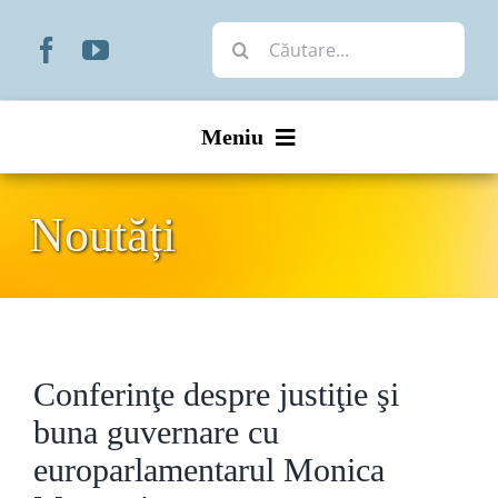
Skip
Cautare...
to
content
Meniu
Start
Noutăți
Noutăți
Prezentare
Conferinţe despre justiţie şi
Organizare
buna guvernare cu
Liturgic
europarlamentarul Monica