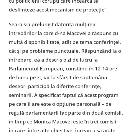
cu politicienii corupţi care încearcă să
desfiinţeze acest mecanism de protecţie”.
Seara s-a prelungit datorită mulţimii
întrebărilor la care d-na Macovei a răspuns cu
multă disponibilitate, atât pe tema conferinţei,
cât şi pe probleme punctuale. Răspunzând la o
întrebare, ea a descris o zi de lucru la
Parlamentul European, constând în 12-14 ore
de lucru pe zi, iar la sfârşit de săptămână
deseori participă la diferite conferinţe,
seminarii. A specificat faptul că acest program
pe care îl are este o opţiune personală – de
regulă parlamentarii fac parte din două comisii,
în timp ce Monica Macovei este în trei comisii,
în care, între alte obiective, încearcă să ajute