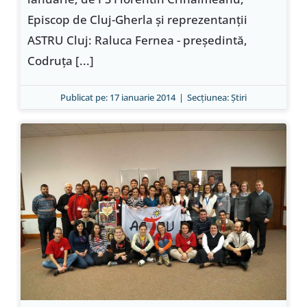
Episcop de Cluj-Gherla şi reprezentanţii
ASTRU Cluj: Raluca Fernea - preşedintă,
Codruţa [...]
Publicat pe: 17 ianuarie 2014
|
Secțiunea:
Ştiri