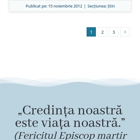
Publicat pe: 15 noiembrie 2012
|
Secțiunea:
Ştiri
1
2
3
„Credința noastră
este viața noastră.”
(Fericitul Episcop martir