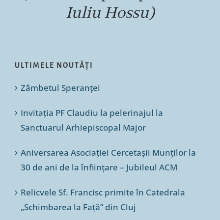
Iuliu Hossu)
ULTIMELE NOUTĂȚI
Zâmbetul Speranței
Invitația PF Claudiu la pelerinajul la
Sanctuarul Arhiepiscopal Major
Aniversarea Asociației Cercetașii Munților la
30 de ani de la înființare – Jubileul ACM
Relicvele Sf. Francisc primite în Catedrala
„Schimbarea la Față” din Cluj