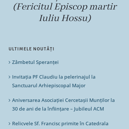
(Fericitul Episcop martir
Iuliu Hossu)
ULTIMELE NOUTĂȚI
Zâmbetul Speranței
Invitația PF Claudiu la pelerinajul la
Sanctuarul Arhiepiscopal Major
Aniversarea Asociației Cercetașii Munților la
30 de ani de la înființare – Jubileul ACM
Relicvele Sf. Francisc primite în Catedrala