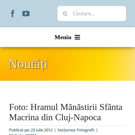
Skip
Cautare...
to
content
Meniu
Start
Noutăți
Noutăți
Prezentare
Foto: Hramul Mănăstirii Sfânta
Organizare
Macrina din Cluj-Napoca
Liturgic
Publicat pe: 23 iulie 2012
|
Secțiunea:
Fotografii
|