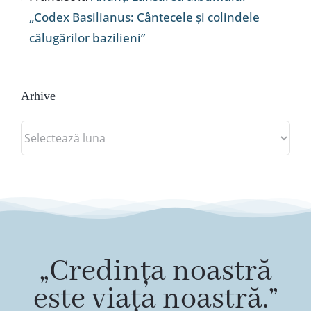
„Codex Basilianus: Cântecele și colindele
călugărilor bazilieni”
Arhive
Arhive
„Credința noastră
este viața noastră.”