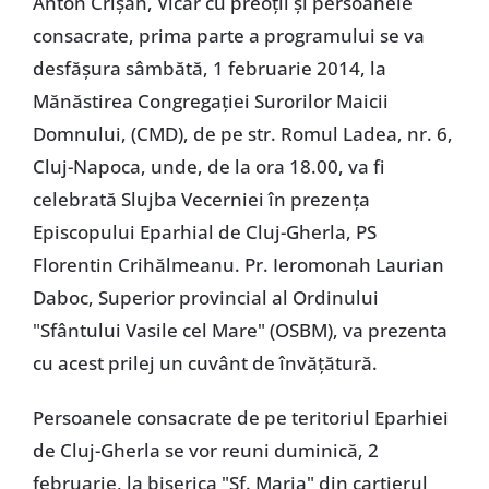
Anton Crişan, Vicar cu preoţii şi persoanele
consacrate, prima parte a programului se va
desfăşura sâmbătă, 1 februarie 2014, la
Mănăstirea Congregaţiei Surorilor Maicii
Domnului, (CMD), de pe str. Romul Ladea, nr. 6,
Cluj-Napoca, unde, de la ora 18.00, va fi
celebrată Slujba Vecerniei în prezenţa
Episcopului Eparhial de Cluj-Gherla, PS
Florentin Crihălmeanu. Pr. Ieromonah Laurian
Daboc, Superior provincial al Ordinului
"Sfântului Vasile cel Mare" (OSBM), va prezenta
cu acest prilej un cuvânt de învăţătură.
Persoanele consacrate de pe teritoriul Eparhiei
de Cluj-Gherla se vor reuni duminică, 2
februarie, la biserica "Sf. Maria" din cartierul