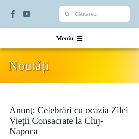
Skip
Cautare...
to
content
Meniu
Start
Noutăți
Noutăți
Prezentare
Anunţ: Celebrări cu ocazia Zilei
Organizare
Vieţii Consacrate la Cluj-
Liturgic
Napoca