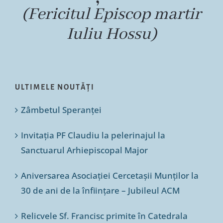
(Fericitul Episcop martir
Iuliu Hossu)
ULTIMELE NOUTĂȚI
Zâmbetul Speranței
Invitația PF Claudiu la pelerinajul la
Sanctuarul Arhiepiscopal Major
Aniversarea Asociației Cercetașii Munților la
30 de ani de la înființare – Jubileul ACM
Relicvele Sf. Francisc primite în Catedrala