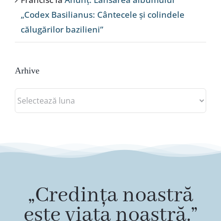
„Codex Basilianus: Cântecele și colindele
călugărilor bazilieni”
Arhive
Arhive
„Credința noastră
este viața noastră.”