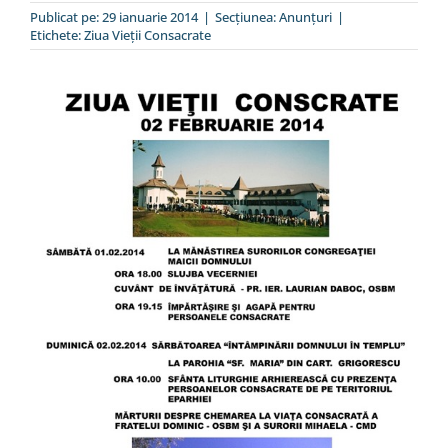
Publicat pe: 29 ianuarie 2014
|
Secțiunea:
Anunţuri
|
Special
Etichete:
Ziua Vieţii Consacrate