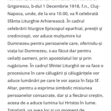
Grigorescu, b-dul 1 Decembrie 1918, f.n., Cluj-
Napoca, unde, de la ora 10.00, va fi celebrată
Sfânta Liturghie Arhierească. În cadrul
celebrării liturgice Episcopul eparhial, preoţii şi
credincioşii, vor aduce mulţumire lui
Dumnezeu pentru persoanele care, oferindu-şi
viaţa lui Dumnezeu, s-au făcut dar pentru
ceilalţi oameni, prin apostolatul lor şi prin
rugăciune. În cadrul Sfintei Liturghii se va face o
procesiune în care călugării şi călugăriţele vor
aduce lumânări pe care le vor aşeza în faţa Sf.
Altar, pentru a exprima simbolic misiunea
persoanelor consacrate, dar şi a fiecărui creştin,
aceea de a aduce lumina lui Hristos în lume.
Totodată, va avea loc şi un moment de