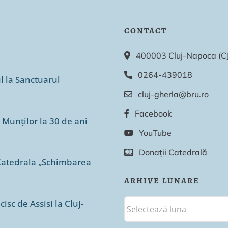
CONTACT
400003 Cluj-Napoca (CJ),
0264-439018
ul la Sanctuarul
cluj-gherla@bru.ro
Facebook
 Munților la 30 de ani
YouTube
Donații Catedrală
n Catedrala „Schimbarea
ARHIVE LUNARE
isc de Assisi la Cluj-