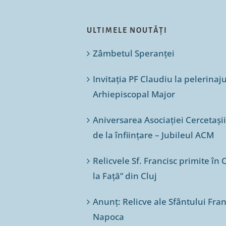
ULTIMELE NOUTĂȚI
Zâmbetul Speranței
Invitația PF Claudiu la pelerinaj
Arhiepiscopal Major
Aniversarea Asociației Cercetașii
de la înființare – Jubileul ACM
Relicvele Sf. Francisc primite î
la Față” din Cluj
Anunț: Relicve ale Sfântului Franc
Napoca