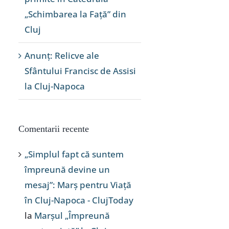
„Schimbarea la Față” din
Cluj
Anunț: Relicve ale
Sfântului Francisc de Assisi
la Cluj-Napoca
Comentarii recente
„Simplul fapt că suntem
împreună devine un
mesaj”: Marș pentru Viață
în Cluj-Napoca - ClujToday
la
Marșul „Împreună