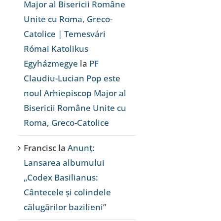
Major al Bisericii Române
Unite cu Roma, Greco-
Catolice | Temesvári
Római Katolikus
Egyházmegye
la
PF
Claudiu-Lucian Pop este
noul Arhiepiscop Major al
Bisericii Române Unite cu
Roma, Greco-Catolice
Francisc
la
Anunț:
Lansarea albumului
„Codex Basilianus:
Cântecele și colindele
călugărilor bazilieni”