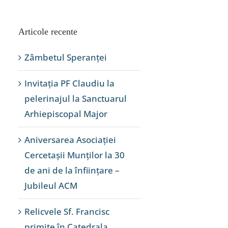
Articole recente
Zâmbetul Speranței
Invitația PF Claudiu la
pelerinajul la Sanctuarul
Arhiepiscopal Major
Aniversarea Asociației
Cercetașii Munților la 30
de ani de la înființare –
Jubileul ACM
Relicvele Sf. Francisc
primite în Catedrala