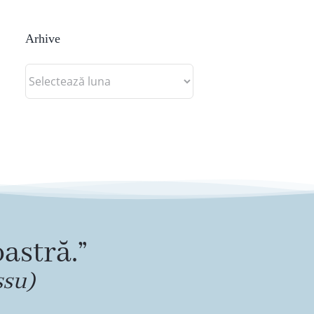
Arhive
Arhive
astră.”
ssu)