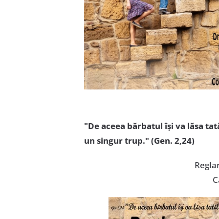
"De aceea bărbatul îşi va lăsa tată
un singur trup." (Gen. 2,24)
Reglar
C