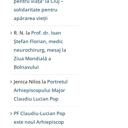
pentru viață” la Cluj –
solidaritate pentru
apărarea vieții
R. N.
la
Prof. dr. Ioan
Ștefan Florian, medic
neurochirurg, mesaj la
Ziua Mondială a
Bolnavului
Jenica Nilos
la
Portretul
Arhiepiscopului Major
Claudiu Lucian Pop
PF Claudiu-Lucian Pop
este noul Arhiepiscop