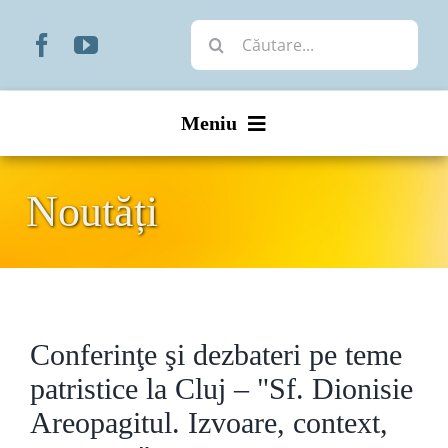
Skip
Cautare...
to
content
Meniu
Start
Noutăți
Noutăți
Prezentare
Conferinţe şi dezbateri pe teme
Organizare
patristice la Cluj – "Sf. Dionisie
Liturgic
Areopagitul. Izvoare, context,