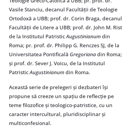
Teologie Greco-Catolică a UBB; pr. prof. dr.
Vasile Stanciu, decanul Facultăţii de Teologie
Ortodoxă a UBB; prof. dr. Corin Braga, decanul
Facultăţii de Litere a UBB; prof. dr. John M. Rist
de la Institutul Patristic
Augustinianum
din
Roma; pr. prof. dr. Philipp G. Renczes SJ, de la
Universitatea Pontificală
Gregoriana
din Roma;
şi prof. dr. Sever J. Voicu, de la Institutul
Patristic
Augustinianum
din Roma.
Această serie de prelegeri şi dezbateri îşi
propune să creeze un spaţiu de reflecţie pe
teme filozofice şi teologico-patristice, cu un
caracter intercultural, pluridisciplinar şi
multiconfesional.