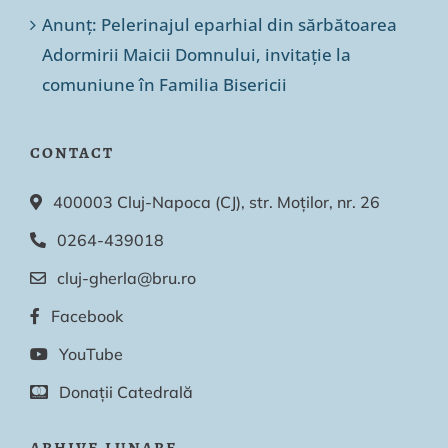
Anunț: Pelerinajul eparhial din sărbătoarea
Adormirii Maicii Domnului, invitație la
comuniune în Familia Bisericii
CONTACT
400003 Cluj-Napoca (CJ), str. Moților, nr. 26
0264-439018
cluj-gherla@bru.ro
Facebook
YouTube
Donații Catedrală