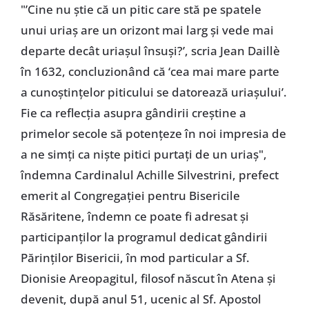
"’Cine nu ştie că un pitic care stă pe spatele
unui uriaş are un orizont mai larg şi vede mai
departe decât uriaşul însuşi?’, scria Jean Daillè
în 1632, concluzionând că ‘cea mai mare parte
a cunoştinţelor piticului se datorează uriaşului’.
Fie ca reflecţia asupra gândirii creştine a
primelor secole să potenţeze în noi impresia de
a ne simţi ca nişte pitici purtaţi de un uriaş",
îndemna Cardinalul Achille Silvestrini, prefect
emerit al Congregaţiei pentru Bisericile
Răsăritene, îndemn ce poate fi adresat şi
participanţilor la programul dedicat gândirii
Părinţilor Bisericii, în mod particular a Sf.
Dionisie Areopagitul, filosof născut în Atena şi
devenit, după anul 51, ucenic al Sf. Apostol