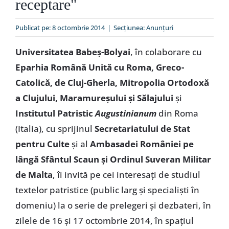
receptare"
Special
Publicat pe: 8 octombrie 2014
|
Secțiunea:
Anunţuri
Universitatea Babeş-Bolyai
, în colaborare cu
Eparhia Română Unită cu Roma, Greco-
Catolică, de Cluj-Gherla, Mitropolia Ortodoxă
a Clujului, Maramureşului şi Sălajului
şi
Institutul Patristic
Augustinianum
din Roma
(Italia), cu sprijinul
Secretariatului de Stat
pentru Culte
şi al
Ambasadei României pe
lângă Sfântul Scaun şi Ordinul Suveran Militar
de Malta
, îi invită pe cei interesaţi de studiul
textelor patristice (public larg şi specialişti în
domeniu) la o serie de prelegeri şi dezbateri, în
zilele de 16 şi 17 octombrie 2014, în spaţiul