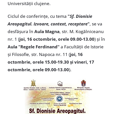
Universităţii clujene.
Ciclul de conferinţe, cu tema
"
Sf. Dionisie
Areopagitul. Izvoare, context, receptare
"
, se va
desfăşura în
Aula Magna
, str. M. Kogălniceanu
nr. 1 (
joi, 16 octombrie, orele 09.00-13.00
) şi în
Aula "Regele Ferdinand"
a Facultăţii de Istorie
şi Filosofie, str. Napoca nr. 11 (
joi, 16
octombrie, orele 15.00-19.30 şi vineri, 17
octombrie, orele 09.00-13.00
).