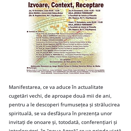
Manifestarea, ce va aduce în actualitate
cugetări vechi, de aproape două mii de ani,
pentru a le descoperi frumuseţea şi strălucirea
spirituală, se va desfăşura în prezenţa unor
invitaţi de onoare şi, totodată, conferenţiari şi
interlocutori, în "noua Agoră" ce va prinde viaţă