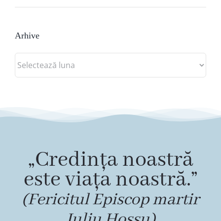
Arhive
Arhive
„Credința noastră
este viața noastră.”
(Fericitul Episcop martir
Iuliu Hossu)