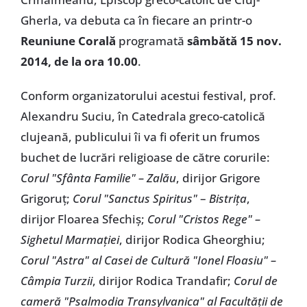
Gherla, va debuta ca în fiecare an printr-o
Reuniune Corală
programată
sâmbătă 15 nov.
2014, de la ora 10.00
.
Conform organizatorului acestui festival, prof.
Alexandru Suciu, în Catedrala greco-catolică
clujeană, publicului îi va fi oferit un frumos
buchet de lucrări religioase de către corurile:
Corul "Sfânta Familie" – Zalău
, dirijor Grigore
Grigoruţ;
Corul "Sanctus Spiritus"
–
Bistriţa
,
dirijor Floarea Sfechiş;
Corul "Cristos Rege" –
Sighetul Marmaţiei
, dirijor Rodica Gheorghiu;
Corul "Astra" al Casei de Cultură "Ionel Floasiu" –
Câmpia Turzii
, dirijor Rodica Trandafir;
Corul de
cameră "Psalmodia Transylvanica" al Facultăţii de