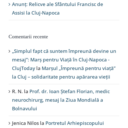
Anunț: Relicve ale Sfântului Francisc de
Assisi la Cluj-Napoca
Comentarii recente
„Simplul fapt că suntem împreună devine un
mesaj”: Marș pentru Viață în Cluj-Napoca -
ClujToday
la
Marșul „Împreună pentru viață”
la Cluj – solidaritate pentru apărarea vieții
R. N.
la
Prof. dr. Ioan Ștefan Florian, medic
neurochirurg, mesaj la Ziua Mondială a
Bolnavului
Jenica Nilos
la
Portretul Arhiepiscopului