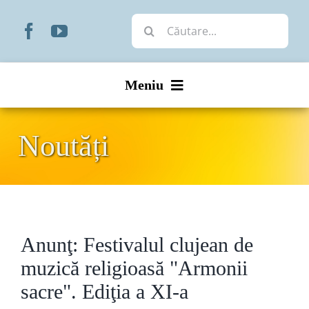
Skip
Cautare...
to
content
Meniu
Start
Noutăți
Noutăți
Prezentare
Anunţ: Festivalul clujean de
Organizare
muzică religioasă "Armonii
Liturgic
sacre". Ediţia a XI-a