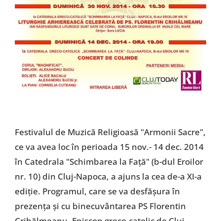
Festivalul de Muzică Religioasă "Armonii Sacre",
ce va avea loc în perioada 15 nov.- 14 dec. 2014
în Catedrala "Schimbarea la Faţă" (b-dul Eroilor
nr. 10) din Cluj-Napoca, a ajuns la cea de-a XI-a
ediţie. Programul, care se va desfăşura în
prezenţa şi cu binecuvântarea PS Florentin
Crihălmeanu, Episcop greco-catolic de Cluj-