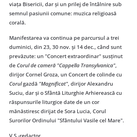
viaţa Bisericii, dar şi un prilej de întâlnire sub
semnul pasiunii comune: muzica religioasă
corală.
Manifestarea va continua pe parcursul a trei
duminici, din 23, 30 nov. şi 14 dec., când sunt
prevăzute: un "Concert extraordinar" susţinut
de
Corul de cameră "Cappella Transylvanica"
,
dirijor Cornel Groza, un Concert de colinde cu
Corul
gazdă
"Magnificat"
, dirijor Alexandru
Suciu, dar şi o Sfântă Liturghie Arhierească cu
răspunsurile liturgice date de un cor
mănăstiresc dirijat de Sora Lucia, Corul
Surorilor Ordinului "Sfântului Vasile cel Mare".
V.S.-redactor