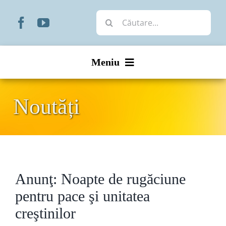
Skip
Cautare...
to
content
Meniu
Start
Noutăți
Noutăți
Prezentare
Anunţ: Noapte de rugăciune
Organizare
pentru pace şi unitatea
Liturgic
creştinilor