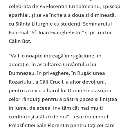
celebrată de PS Florentin Crihălmeanu, Episcop
eparhial, şi se va încheia a doua zi dimineaţă,
cu Sfânta Liturghie cu studenţii Seminarului
Eparhial "Sf. Ioan Evanghelistul" şi pr. rector
Călin Bot.
"Va fi o noapte întreagă în rugăciune, în
adoraţie, în ascultarea Cuvântului lui
Dumnezeu, în priveghere, în Rugăciunea
Rozariului, a Căii Crucii, a altor devoţiuni,
pentru a invoca harul lui Dumnezeu asupra
celor rânduiţi pentru a păstra pacea şi liniştea
în lume, de aceea, invităm cât mai mulţi
credincioşi alături de noi" – este îndemnul
Preasfinţiei Sale Florentin pentru toţi cei care