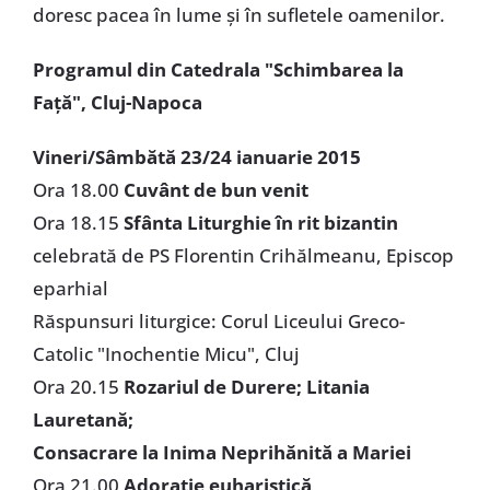
doresc pacea în lume şi în sufletele oamenilor.
Programul din Catedrala "Schimbarea la
Faţă", Cluj-Napoca
Vineri/Sâmbătă 23/24 ianuarie 2015
Ora 18.00
Cuvânt de bun venit
Ora 18.15
Sfânta Liturghie în rit bizantin
celebrată de PS Florentin Crihălmeanu, Episcop
eparhial
Răspunsuri liturgice: Corul Liceului Greco-
Catolic "Inochentie Micu", Cluj
Ora 20.15
Rozariul de Durere; Litania
Lauretană;
Consacrare la Inima Neprihănită a Mariei
Ora 21.00
Adoraţie euharistică