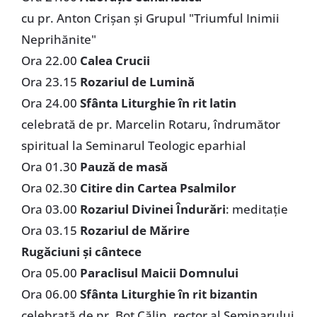
cu pr. Anton Crişan şi Grupul "Triumful Inimii
Neprihănite"
Ora 22.00
Calea Crucii
Ora 23.15
Rozariul de Lumină
Ora 24.00
Sfânta Liturghie în rit latin
celebrată de pr. Marcelin Rotaru, îndrumător
spiritual la Seminarul Teologic eparhial
Ora 01.30
Pauză de masă
Ora 02.30
Citire din Cartea Psalmilor
Ora 03.00
Rozariul Divinei Îndurări
: meditaţie
Ora 03.15
Rozariul de Mărire
Rugăciuni şi cântece
Ora 05.00
Paraclisul Maicii Domnului
Ora 06.00
Sfânta Liturghie în rit bizantin
celebrată de pr. Bot Călin, rector al Seminarului