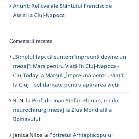
Anunț: Relicve ale Sfântului Francisc de
Assisi la Cluj-Napoca
Comentarii recente
„Simplul fapt că suntem împreună devine un
mesaj”: Marș pentru Viață în Cluj-Napoca -
ClujToday
la
Marșul „Împreună pentru viață”
la Cluj – solidaritate pentru apărarea vieții
R. N.
la
Prof. dr. Ioan Ștefan Florian, medic
neurochirurg, mesaj la Ziua Mondială a
Bolnavului
Jenica Nilos
la
Portretul Arhiepiscopului