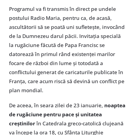
Programul va fi transmis în direct pe undele
postului Radio Maria, pentru ca, de acasă,
ascultătorii să se poată uni sufleteşte, invocând
de la Dumnezeu darul păcii. Invitaţia specială
la rugăciune făcută de Papa Francisc se
datorează în primul rând existenţei marilor
focare de război din lume şi totodată a
conflictului generat de caricaturile publicate în
Franţa, care acum riscă să devină un conflict pe
plan mondial.
De aceea, în seara zilei de 23 ianuarie,
noaptea
de rugăciune pentru pace şi unitatea
creştinilor
în Catedrala greco-catolică clujeană
va începe la ora 18, cu Sfânta Liturghie