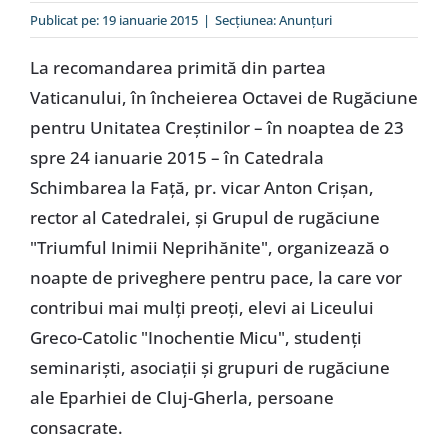
Special
Publicat pe: 19 ianuarie 2015
|
Secțiunea:
Anunţuri
La recomandarea primită din partea
Vaticanului, în încheierea Octavei de Rugăciune
pentru Unitatea Creştinilor – în noaptea de 23
spre 24 ianuarie 2015 – în Catedrala
Schimbarea la Faţă, pr. vicar Anton Crişan,
rector al Catedralei, şi Grupul de rugăciune
"Triumful Inimii Neprihănite", organizează o
noapte de priveghere pentru pace, la care vor
contribui mai mulţi preoţi, elevi ai Liceului
Greco-Catolic "Inochentie Micu", studenţi
seminarişti, asociaţii şi grupuri de rugăciune
ale Eparhiei de Cluj-Gherla, persoane
consacrate.