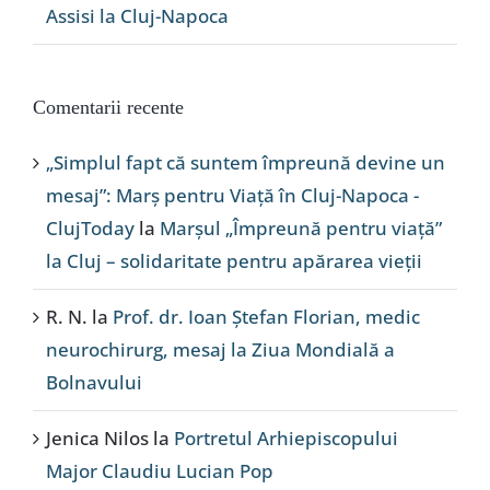
Assisi la Cluj-Napoca
Comentarii recente
„Simplul fapt că suntem împreună devine un
mesaj”: Marș pentru Viață în Cluj-Napoca -
ClujToday
la
Marșul „Împreună pentru viață”
la Cluj – solidaritate pentru apărarea vieții
R. N.
la
Prof. dr. Ioan Ștefan Florian, medic
neurochirurg, mesaj la Ziua Mondială a
Bolnavului
Jenica Nilos
la
Portretul Arhiepiscopului
Major Claudiu Lucian Pop