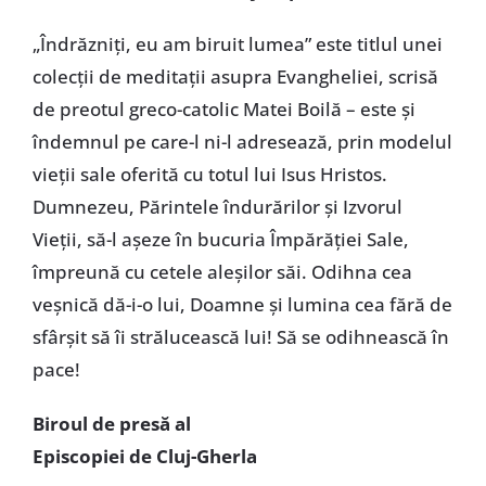
„Îndrăzniți, eu am biruit lumea” este titlul unei
colecții de meditații asupra Evangheliei, scrisă
de preotul greco-catolic Matei Boilă – este și
îndemnul pe care-l ni-l adresează, prin modelul
vieții sale oferită cu totul lui Isus Hristos.
Dumnezeu, Părintele îndurărilor și Izvorul
Vieții, să-l așeze în bucuria Împărăției Sale,
împreună cu cetele aleșilor săi. Odihna cea
veșnică dă-i-o lui, Doamne și lumina cea fără de
sfârșit să îi strălucească lui! Să se odihnească în
pace!
Biroul de presă al
Episcopiei de Cluj-Gherla