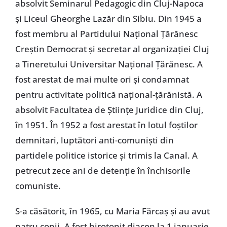
absolvit Seminarul Pedagogic din Cluj-Napoca
și Liceul Gheorghe Lazăr din Sibiu. Din 1945 a
fost membru al Partidului Național Țărănesc
Creștin Democrat și secretar al organizației Cluj
a Tineretului Universitar Național Țărănesc. A
fost arestat de mai multe ori și condamnat
pentru activitate politică național-țărănistă. A
absolvit Facultatea de Științe Juridice din Cluj,
în 1951. În 1952 a fost arestat în lotul foștilor
demnitari, luptători anti-comuniști din
partidele politice istorice și trimis la Canal. A
petrecut zece ani de detenție în închisorile
comuniste.
S-a căsătorit, în 1965, cu Maria Fărcaș și au avut
patru copii. A fost hirotonit diacon la 1 ianuarie