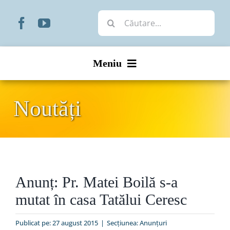
Skip
Cautare...
to
content
Meniu
Start
Noutăți
Noutăți
Prezentare
Anunț: Pr. Matei Boilă s-a
Organizare
mutat în casa Tatălui Ceresc
Liturgic
Publicat pe: 27 august 2015
|
Secțiunea:
Anunţuri