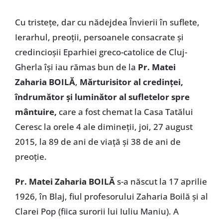
Cu tristețe, dar cu nădejdea Învierii în suflete,
Ierarhul, preoții, persoanele consacrate și
credincioșii Eparhiei greco-catolice de Cluj-
Gherla își iau rămas bun de la
Pr. Matei
Zaharia BOILĂ
,
Mărturisitor al credinței,
îndrumător și luminător al sufletelor spre
mântuire,
care a fost chemat la Casa Tatălui
Ceresc la orele 4 ale dimineții, joi, 27 august
2015, la 89 de ani de viață și 38 de ani de
preoție.
Pr. Matei Zaharia BOILĂ
s-a născut la 17 aprilie
1926, în Blaj, fiul profesorului Zaharia Boilă și al
Clarei Pop (fiica surorii lui Iuliu Maniu). A