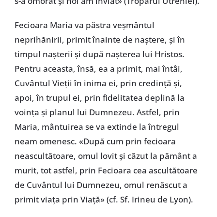
s-a omorât și noi am înviat» (Troparul Utreniei).
Fecioara Maria va păstra veșmântul
neprihănirii, primit înainte de naștere, și în
timpul nașterii și după nașterea lui Hristos.
Pentru aceasta, însă, ea a primit, mai întâi,
Cuvântul Vieții în inima ei, prin credință și,
apoi, în trupul ei, prin fidelitatea deplină la
voința și planul lui Dumnezeu. Astfel, prin
Maria, mântuirea se va extinde la întregul
neam omenesc. «După cum prin fecioara
neascultătoare, omul lovit și căzut la pământ a
murit, tot astfel, prin Fecioara cea ascultătoare
de Cuvântul lui Dumnezeu, omul renăscut a
primit viața prin Viață» (cf. Sf. Irineu de Lyon).