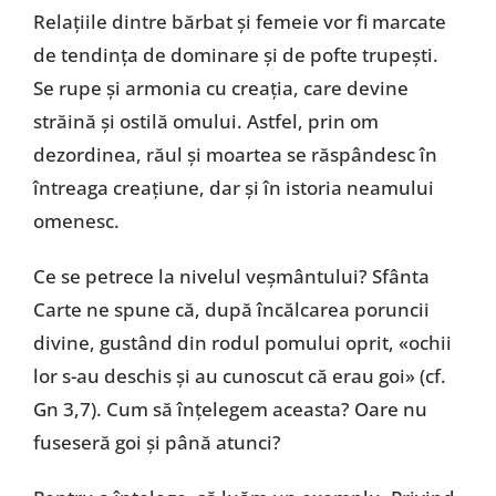
Relațiile dintre bărbat și femeie vor fi marcate
de tendința de dominare și de pofte trupești.
Se rupe și armonia cu creația, care devine
străină și ostilă omului. Astfel, prin om
dezordinea, răul și moartea se răspândesc în
întreaga creațiune, dar și în istoria neamului
omenesc.
Ce se petrece la nivelul veșmântului? Sfânta
Carte ne spune că, după încălcarea poruncii
divine, gustând din rodul pomului oprit, «ochii
lor s-au deschis și au cunoscut că erau goi» (cf.
Gn 3,7). Cum să înțelegem aceasta? Oare nu
fuseseră goi și până atunci?