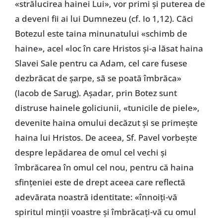
«strălucirea hainei Lui», vor primi și puterea de
a deveni fii ai lui Dumnezeu (cf. Io 1,12). Căci
Botezul este taina minunatului «schimb de
haine», acel «loc în care Hristos și-a lăsat haina
Slavei Sale pentru ca Adam, cel care fusese
dezbrăcat de șarpe, să se poată îmbrăca»
(Iacob de Sarug). Așadar, prin Botez sunt
distruse hainele goliciunii, «tunicile de piele»,
devenite haina omului decăzut și se primește
haina lui Hristos. De aceea, Sf. Pavel vorbește
despre lepădarea de omul cel vechi și
îmbrăcarea în omul cel nou, pentru că haina
sfințeniei este de drept aceea care reflectă
adevărata noastră identitate: «înnoiți-vă
spiritul minții voastre și îmbrăcați-vă cu omul