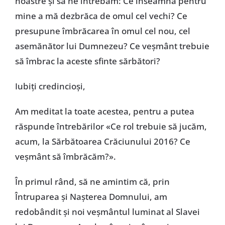
noastre și să ne întrebăm: Ce înseamnă pentru
mine a mă dezbrăca de omul cel vechi? Ce
presupune îmbrăcarea în omul cel nou, cel
asemănător lui Dumnezeu? Ce veșmânt trebuie
să îmbrac la aceste sfinte sărbători?
Iubiți credincioși,
Am meditat la toate acestea, pentru a putea
răspunde întrebărilor «Ce rol trebuie să jucăm,
acum, la Sărbătoarea Crăciunului 2016? Ce
veșmânt să îmbrăcăm?».
În primul rând, să ne amintim că, prin
Întruparea și Nașterea Domnului, am
redobândit și noi veșmântul luminat al Slavei