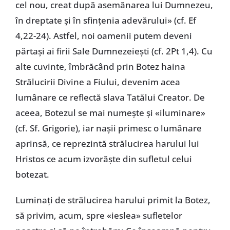
cel nou, creat după asemănarea lui Dumnezeu,
în dreptate și în sfințenia adevărului» (cf. Ef
4,22-24). Astfel, noi oamenii putem deveni
părtași ai firii Sale Dumnezeiești (cf. 2Pt 1,4). Cu
alte cuvinte, îmbrăcând prin Botez haina
Strălucirii Divine a Fiului, devenim acea
lumânare ce reflectă slava Tatălui Creator. De
aceea, Botezul se mai numește și «iluminare»
(cf. Sf. Grigorie), iar nașii primesc o lumânare
aprinsă, ce reprezintă strălucirea harului lui
Hristos ce acum izvorăște din sufletul celui
botezat.
Luminați de strălucirea harului primit la Botez,
să privim, acum, spre «ieslea» sufletelor