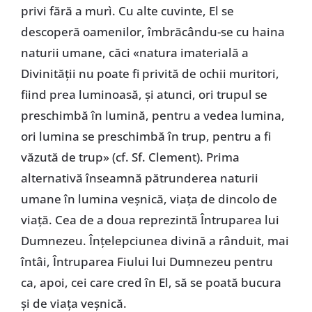
privi fără a murì. Cu alte cuvinte, El se
descoperă oamenilor, îmbrăcându-se cu haina
naturii umane, căci «natura imaterială a
Divinității nu poate fi privită de ochii muritori,
fiind prea luminoasă, și atunci, ori trupul se
preschimbă în lumină, pentru a vedea lumina,
ori lumina se preschimbă în trup, pentru a fi
văzută de trup» (cf. Sf. Clement). Prima
alternativă înseamnă pătrunderea naturii
umane în lumina veșnică, viața de dincolo de
viață. Cea de a doua reprezintă Întruparea lui
Dumnezeu. Înțelepciunea divină a rânduit, mai
întâi, Întruparea Fiului lui Dumnezeu pentru
ca, apoi, cei care cred în El, să se poată bucura
și de viața veșnică.