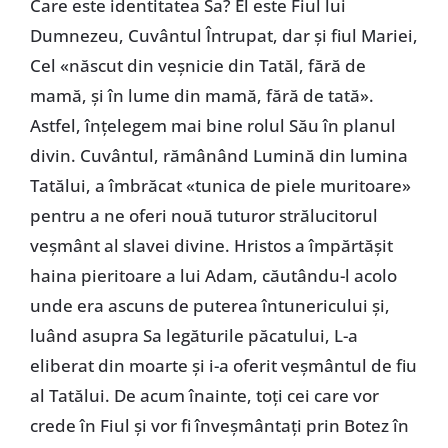
Care este identitatea Sa? El este Fiul lui
Dumnezeu, Cuvântul Întrupat, dar și fiul Mariei,
Cel «născut din veșnicie din Tatăl, fără de
mamă, și în lume din mamă, fără de tată».
Astfel, înțelegem mai bine rolul Său în planul
divin. Cuvântul, rămânând Lumină din lumina
Tatălui, a îmbrăcat «tunica de piele muritoare»
pentru a ne oferi nouă tuturor strălucitorul
veșmânt al slavei divine. Hristos a împărtășit
haina pieritoare a lui Adam, căutându-l acolo
unde era ascuns de puterea întunericului și,
luând asupra Sa legăturile păcatului, L-a
eliberat din moarte și i-a oferit veșmântul de fiu
al Tatălui. De acum înainte, toți cei care vor
crede în Fiul și vor fi înveșmântați prin Botez în