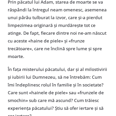
Prin păcatul lui Adam, starea de moarte se va
răspândi la întregul neam omenesc, asemenea
unui pârâu tulburat la izvor, care și-a pierdut
limpezimea originară și murdărește tot ce
atinge. De fapt, fiecare dintre noi ne-am născut
cu aceste «haine de piele» și «frunze
trecătoare», care ne înclină spre lume și spre
moarte.
În fața misterului păcatului, dar și al milostivirii
și iubirii lui Dumnezeu, să ne întrebăm: Cum
îmi îndeplinesc rolul în familie și în societate?
Care sunt «hainele de piele» sau «frunzele de
smochin» sub care mă ascund? Cum trăiesc
experiența păcatului? Știu să ofer iertare și să
cer iertare?