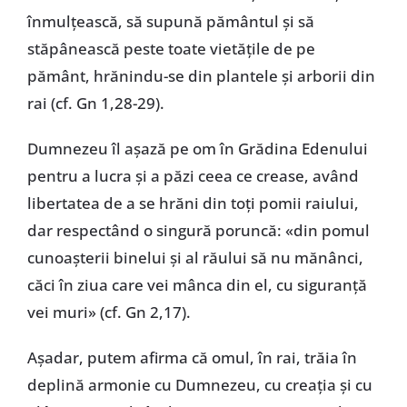
înmulțească, să supună pământul și să
stăpânească peste toate vietățile de pe
pământ, hrănindu-se din plantele și arborii din
rai (cf. Gn 1,28-29).
Dumnezeu îl așază pe om în Grădina Edenului
pentru a lucra și a păzi ceea ce crease, având
libertatea de a se hrăni din toți pomii raiului,
dar respectând o singură poruncă: «din pomul
cunoașterii binelui și al răului să nu mănânci,
căci în ziua care vei mânca din el, cu siguranță
vei muri» (cf. Gn 2,17).
Așadar, putem afirma că omul, în rai, trăia în
deplină armonie cu Dumnezeu, cu creația și cu