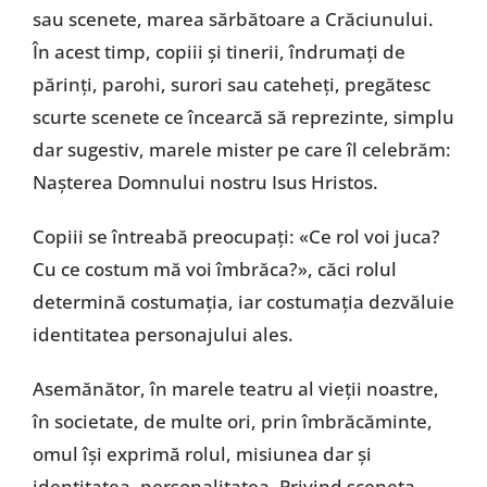
sau scenete, marea sărbătoare a Crăciunului.
În acest timp, copiii și tinerii, îndrumați de
părinți, parohi, surori sau cateheți, pregătesc
scurte scenete ce încearcă să reprezinte, simplu
dar sugestiv, marele mister pe care îl celebrăm:
Nașterea Domnului nostru Isus Hristos.
Copiii se întreabă preocupați: «Ce rol voi juca?
Cu ce costum mă voi îmbrăca?», căci rolul
determină costumația, iar costumația dezvăluie
identitatea personajului ales.
Asemănător, în marele teatru al vieții noastre,
în societate, de multe ori, prin îmbrăcăminte,
omul își exprimă rolul, misiunea dar și
identitatea, personalitatea. Privind sceneta