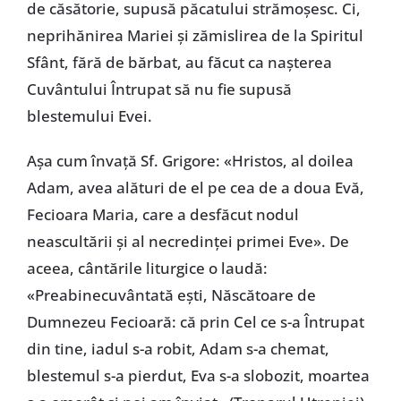
de căsătorie, supusă păcatului strămoșesc. Ci,
neprihănirea Mariei și zămislirea de la Spiritul
Sfânt, fără de bărbat, au făcut ca nașterea
Cuvântului Întrupat să nu fie supusă
blestemului Evei.
Așa cum învață Sf. Grigore: «Hristos, al doilea
Adam, avea alături de el pe cea de a doua Evă,
Fecioara Maria, care a desfăcut nodul
neascultării și al necredinței primei Eve». De
aceea, cântările liturgice o laudă:
«Preabinecuvântată ești, Născătoare de
Dumnezeu Fecioară: că prin Cel ce s-a Întrupat
din tine, iadul s-a robit, Adam s-a chemat,
blestemul s-a pierdut, Eva s-a slobozit, moartea