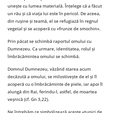
unește cu lumea materială. Înțelege că a făcut
un rău și că viața lui este în pericol. De aceea,
din rușine și teamă, el se refugiază în regnul
vegetal și se acoperă cu «frunze de smochin».
Prin păcat se schimbă raportul omului cu
Dumnezeu. Ca urmare, identitatea, rolul și
îmbrăcămintea omului se schimbă.
Domnul Dumnezeu, văzând starea acum
decăzută a omului, se milostivește de el și îl
acoperă cu o îmbrăcăminte de piele, iar apoi îl
alungă din Rai, ferindu-l, astfel, de moartea
veșnică (cf. Gn 3,22).
Ne întrebăm ce simbolizează aceste «tunici de