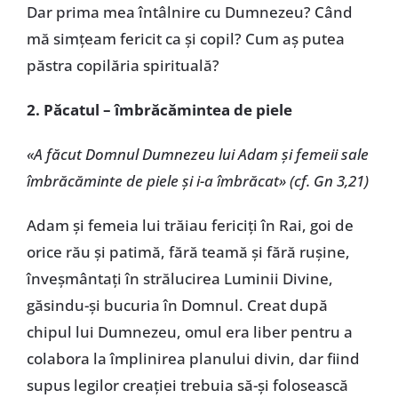
Dar prima mea întâlnire cu Dumnezeu? Când
mă simțeam fericit ca și copil? Cum aș putea
păstra copilăria spirituală?
2. Păcatul – îmbrăcămintea de piele
«A făcut Domnul Dumnezeu lui Adam și femeii sale
îmbrăcăminte de piele și i-a îmbrăcat» (cf. Gn 3,21)
Adam și femeia lui trăiau fericiți în Rai, goi de
orice rău și patimă, fără teamă și fără rușine,
înveșmântați în strălucirea Luminii Divine,
găsindu-și bucuria în Domnul. Creat după
chipul lui Dumnezeu, omul era liber pentru a
colabora la împlinirea planului divin, dar fiind
supus legilor creației trebuia să-și folosească