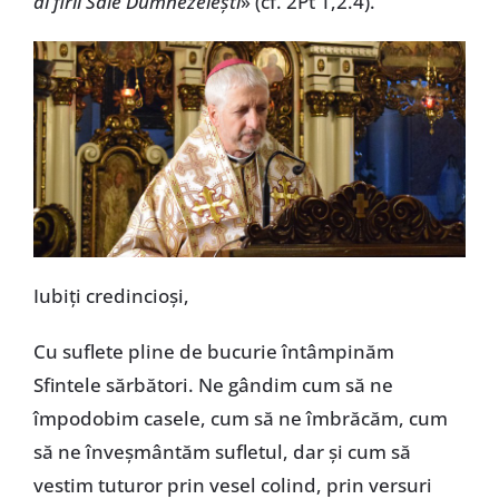
ai firii Sale Dumnezeiești
» (cf. 2Pt 1,2.4).
Iubiți credincioși,
Cu suflete pline de bucurie întâmpinăm
Sfintele sărbători. Ne gândim cum să ne
împodobim casele, cum să ne îmbrăcăm, cum
să ne înveșmântăm sufletul, dar și cum să
vestim tuturor prin vesel colind, prin versuri