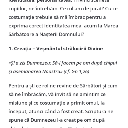
copiilor, ne întrebăm: Ce rol am de jucat? Cu ce
costumație trebuie să mă îmbrac pentru a
exprima corect identitatea mea, acum la Marea
Sărbătoare a Nașterii Domnului?
1. Creația – Veșmântul strălucirii Divine
«Și a zis Dumnezeu: Să-l facem pe om după chipul
și asemănarea Noastră» (cf. Gn 1,26)
Pentru a ști ce rol ne revine de Sărbători și cum
să ne îmbrăcăm, vă invit să ne amintim ce
misiune și ce costumație a primit omul, la
început, atunci când a fost creat. Scriptura ne
spune că Dumnezeu l-a creat pe om după