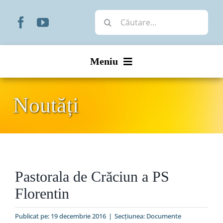
Skip
Cautare...
to
content
Meniu
Start
Noutăți
Noutăți
Prezentare
Pastorala de Crăciun a PS
Organizare
Florentin
Liturgic
Publicat pe: 19 decembrie 2016
|
Secțiunea:
Documente