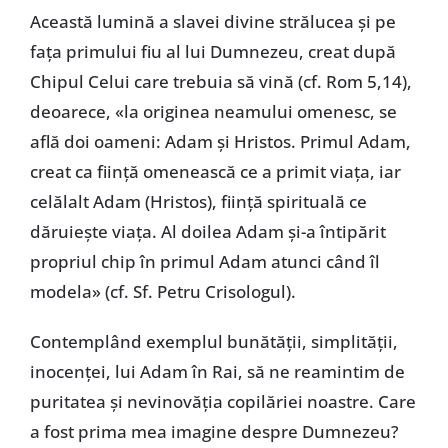
Această lumină a slavei divine strălucea și pe
fața primului fiu al lui Dumnezeu, creat după
Chipul Celui care trebuia să vină (cf. Rom 5,14),
deoarece, «la originea neamului omenesc, se
află doi oameni: Adam și Hristos. Primul Adam,
creat ca ființă omenească ce a primit viața, iar
celălalt Adam (Hristos), ființă spirituală ce
dăruiește viața. Al doilea Adam și-a întipărit
propriul chip în primul Adam atunci când îl
modela» (cf. Sf. Petru Crisologul).
Contemplând exemplul bunătății, simplității,
inocenței, lui Adam în Rai, să ne reamintim de
puritatea și nevinovăția copilăriei noastre. Care
a fost prima mea imagine despre Dumnezeu?