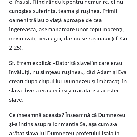
el însuși. Fiind rânduit pentru nemurire, el nu
cunoștea suferința, teama și rușinea. Primii
oameni trăiau o viață aproape de cea
îngerească, asemănătoare unor copii inocenți,
nevinovați, «erau goi, dar nu se rușinau» (cf. Gn
2,25).
Sf. Efrem explică: «Datorită slavei în care erau
învăluiți, nu simțeau rușinea», căci Adam și Eva
creați după chipul lui Dumnezeu și îmbrăcați în
slava divină erau ei înșiși o arătare a acestei
slave.
Ce înseamnă aceasta? Înseamnă că Dumnezeu
și-a întins asupra lor mantia Sa, așa cum s-a
arătat slava lui Dumnezeu profetului Isaia în