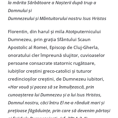
la mărita Sărbătoare a Nașterii după trup a
Domnului și
Dumnezeului și Mântuitorului nostru Isus Hristos
Florentin, din harul și mila Atotputernicului
Dumnezeu, prin grația Sfântului Scaun
Apostolic al Romei, Episcop de Cluj-Gherla,
onoratului cler împreună slujitor, cuvioaselor
persoane consacrate statornic rugătoare,
iubiților creștini greco-catolici și tuturor
credincioșilor creștini, de Dumnezeu iubitori,
«
Har vouă și pacea să se înmulțească, prin
cunoașterea lui Dumnezeu și a lui Isus Hristos,
Domnul nostru, căci întru El ne-a rânduit mari și
prețioase făgăduințe, prin care să devenim părtași