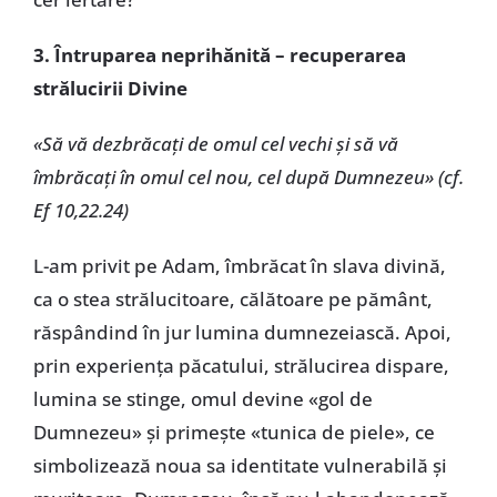
3. Întruparea neprihănită – recuperarea
strălucirii Divine
«Să vă dezbrăcați de omul cel vechi și să vă
îmbrăcați în omul cel nou, cel după Dumnezeu» (cf.
Ef 10,22.24)
L-am privit pe Adam, îmbrăcat în slava divină,
ca o stea strălucitoare, călătoare pe pământ,
răspândind în jur lumina dumnezeiască. Apoi,
prin experiența păcatului, strălucirea dispare,
lumina se stinge, omul devine «gol de
Dumnezeu» și primește «tunica de piele», ce
simbolizează noua sa identitate vulnerabilă și