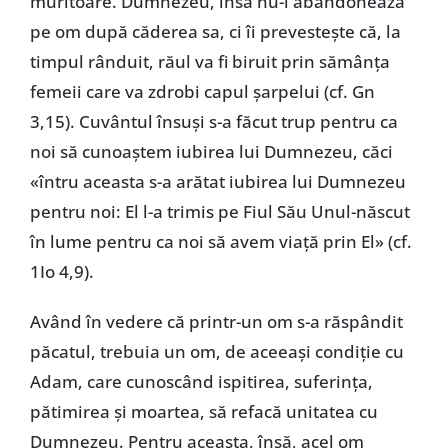
muritoare. Dumnezeu, însă nu-l abandonează
pe om după căderea sa, ci îi prevestește că, la
timpul rânduit, răul va fi biruit prin sămânța
femeii care va zdrobi capul șarpelui (cf. Gn
3,15). Cuvântul însuși s-a făcut trup pentru ca
noi să cunoaștem iubirea lui Dumnezeu, căci
«întru aceasta s-a arătat iubirea lui Dumnezeu
pentru noi: El l-a trimis pe Fiul Său Unul-născut
în lume pentru ca noi să avem viață prin El» (cf.
1Io 4,9).
Având în vedere că printr-un om s-a răspândit
păcatul, trebuia un om, de aceeași condiție cu
Adam, care cunoscând ispitirea, suferința,
pătimirea și moartea, să refacă unitatea cu
Dumnezeu. Pentru aceasta, însă, acel om