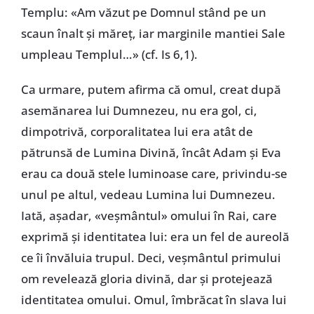
Templu: «Am văzut pe Domnul stând pe un
scaun înalt și măreț, iar marginile mantiei Sale
umpleau Templul…» (cf. Is 6,1).
Ca urmare, putem afirma că omul, creat după
asemănarea lui Dumnezeu, nu era gol, ci,
dimpotrivă, corporalitatea lui era atât de
pătrunsă de Lumina Divină, încât Adam și Eva
erau ca două stele luminoase care, privindu-se
unul pe altul, vedeau Lumina lui Dumnezeu.
Iată, așadar, «veșmântul» omului în Rai, care
exprimă și identitatea lui: era un fel de aureolă
ce îi învăluia trupul. Deci, veșmântul primului
om revelează gloria divină, dar și protejează
identitatea omului. Omul, îmbrăcat în slava lui