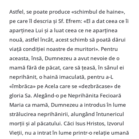
Astfel, se poate produce «schimbul de haine»,
pe care îl descria și Sf. Efrem: «El a dat ceea ce îi
aparținea Lui și a luat ceea ce ne aparținea
nouă, astfel încât, acest schimb să poată dărui
viață condiției noastre de muritori». Pentru
aceasta, însă, Dumnezeu a avut nevoie de o
mamă fără de păcat, care să țeasă, în sânul ei
neprihănit, o haină imaculată, pentru a-L
«îmbrăca» pe Acela care se «dezbrăcase» de
gloria Sa. Alegând-o pe Neprihănita Fecioară
Maria ca mamă, Dumnezeu a introdus în lume
strălucirea neprihănirii, alungând întunericul
morții și al păcatului. Căci Isus Hristos, Izvorul
Vieții, nu a intrat în lume printr-o relație umană