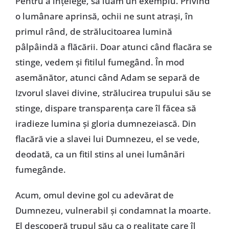
Pentru a înțelege, să luăm un exemplu. Privind
o lumânare aprinsă, ochii ne sunt atrași, în
primul rând, de strălucitoarea lumină
pâlpâindă a flăcării. Doar atunci când flacăra se
stinge, vedem și fitilul fumegând. În mod
asemănător, atunci când Adam se separă de
Izvorul slavei divine, strălucirea trupului său se
stinge, dispare transparența care îl făcea să
iradieze lumina și gloria dumnezeiască. Din
flacără vie a slavei lui Dumnezeu, el se vede,
deodată, ca un fitil stins al unei lumânări
fumegânde.
Acum, omul devine gol cu adevărat de
Dumnezeu, vulnerabil și condamnat la moarte.
El descoperă trupul său ca o realitate care îl