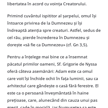
libertatea în acord cu voința Creatorului.
Primind cuvântul ispititor al șarpelui, omul își
întoarce privirea de la Dumnezeu și își
îndreaptă atenția spre creaturi. Astfel, sedus de
cel rău, pierde încrederea în Dumnezeu și
dorește «să fie ca Dumnezeu» (cf. Gn 3,5).
Pentru a înțelege mai bine ce a însemnat
păcatul primilor oameni, Sf. Grigorie de Nyssa
oferă câteva asemănări: Adam este ca omul
care voit își închide ochii în fața luminii, sau ca
arhitectul care gândește o casă fără ferestre. El
este ca o persoană înveșmântată în haine
prețioase, care, alunecând din cauza unui pas
greșit, cade în mocirlă, iar frumusețea sa este