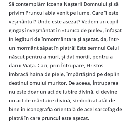
Să contemplăm icoana Nașterii Domnului și să
privim Pruncul abia venit pe lume. Care îi este
veșmântul? Unde este așezat? Vedem un copil
gingaș înveșmântat în «tunica de piele», înfășat
în legături de înmormântare și așezat, da, într-
un mormânt săpat în piatră! Este semnul Celui
născut pentru a muri, și dat morții, pentru a
dărui Viața. Căci, prin Întrupare, Hristos
îmbracă haina de piele, împărtășind pe deplin
destinul omului muritor. De aceea, Întruparea
nu este doar un act de iubire divină, ci devine
un act de mântuire divină, simbolizat atât de
bine în iconografia orientală de acel sarcofag de
piatră în care pruncul este așezat.