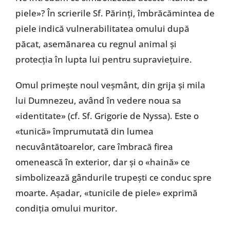
piele»? În scrierile Sf. Părinți, îmbrăcămintea de
piele indică vulnerabilitatea omului după
păcat, asemănarea cu regnul animal și
protecția în lupta lui pentru supraviețuire.
Omul primește noul veșmânt, din grija și mila
lui Dumnezeu, având în vedere noua sa
«identitate» (cf. Sf. Grigorie de Nyssa). Este o
«tunică» împrumutată din lumea
necuvântătoarelor, care îmbracă firea
omenească în exterior, dar și o «haină» ce
simbolizează gândurile trupești ce conduc spre
moarte. Așadar, «tunicile de piele» exprimă
condiția omului muritor.