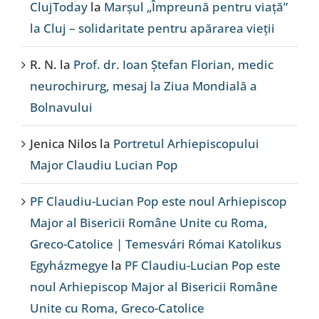
ClujToday
la
Marșul „Împreună pentru viață”
la Cluj – solidaritate pentru apărarea vieții
R. N.
la
Prof. dr. Ioan Ștefan Florian, medic
neurochirurg, mesaj la Ziua Mondială a
Bolnavului
Jenica Nilos
la
Portretul Arhiepiscopului
Major Claudiu Lucian Pop
PF Claudiu-Lucian Pop este noul Arhiepiscop
Major al Bisericii Române Unite cu Roma,
Greco-Catolice | Temesvári Római Katolikus
Egyházmegye
la
PF Claudiu-Lucian Pop este
noul Arhiepiscop Major al Bisericii Române
Unite cu Roma, Greco-Catolice