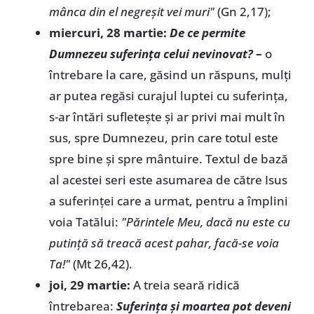
mânca din el negreșit vei muri"
(Gn 2,17);
miercuri, 28 martie:
De ce permite
Dumnezeu suferința celui nevinovat?
–
o
întrebare la care, găsind un răspuns, mulți
ar putea regăsi curajul luptei cu suferința,
s-ar întări sufletește și ar privi mai mult în
sus, spre Dumnezeu, prin care totul este
spre bine și spre mântuire. Textul de bază
al acestei seri este asumarea de către Isus
a suferinței care a urmat, pentru a împlini
voia Tatălui:
"Părintele Meu, dacă nu este cu
putință să treacă acest pahar, facă-se voia
Ta!"
(Mt 26,42).
joi, 29 martie:
A treia seară ridică
întrebarea:
Suferința și moartea pot deveni