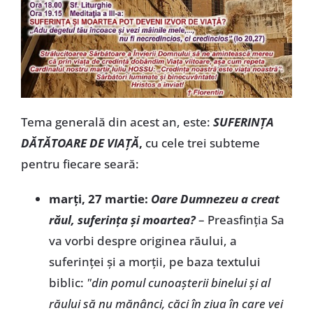
Tema generală din acest an, este:
SUFERINȚA
DĂTĂTOARE DE VIAȚĂ
,
cu cele trei subteme
pentru fiecare seară:
marți, 27 martie:
Oare Dumnezeu a creat
răul, suferința și moartea?
– Preasfinția Sa
va vorbi despre originea răului, a
suferinței și a morții, pe baza textului
biblic:
"din pomul cunoașterii binelui și al
răului să nu mănânci, căci în ziua în care vei