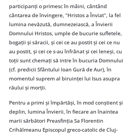
participanți o primesc în mâini, cântând
cântarea de învingere, "Hristos a Înviat", la fel
lumina nevăzută, dumnezeiască, a Învierii
Domnului Hristos, umple de bucurie sufletele,
bogații și săracii, și cei ce au postit și cei ce nu
au postit, și cei ce s-au înfrânat și cei leneși, cu
toții sunt chemați să intre în bucuria Domnului
(cf. predicii Sfântului Ioan Gură de Aur), în
momentul suprem al biruinței lui Isus asupra
răului și morții.
Pentru a primi și împărtăși, în mod conștient și
deplin, lumina Învierii, în fiecare an înaintea
marii sărbători Preasfinția Sa Florentin
Crihălmeanu Episcopul greco-catolic de Cluj-