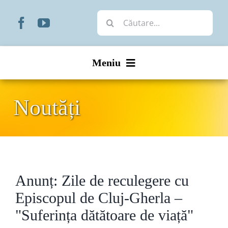
Skip
Cautare...
to
content
Meniu
Start
Noutăți
Noutăți
Prezentare
Anunț: Zile de reculegere cu
Organizare
Episcopul de Cluj-Gherla –
Liturgic
"Suferința dătătoare de viață"