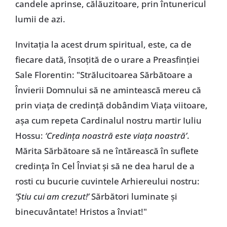
candele aprinse, călăuzitoare, prin întunericul
lumii de azi.
Invitația la acest drum spiritual, este, ca de
fiecare dată, însoțită de o urare a Preasfinției
Sale Florentin: "Strălucitoarea Sărbătoare a
Învierii Domnului să ne amintească mereu că
prin viața de credință dobândim Viața viitoare,
așa cum repeta Cardinalul nostru martir Iuliu
Hossu:
‘Credința noastră este viața noastră’
.
Mărita Sărbătoare să ne întărească în suflete
credința în Cel Înviat și să ne dea harul de a
rosti cu bucurie cuvintele Arhiereului nostru:
‘Știu cui am crezut!’
Sărbători luminate și
binecuvântate! Hristos a înviat!"