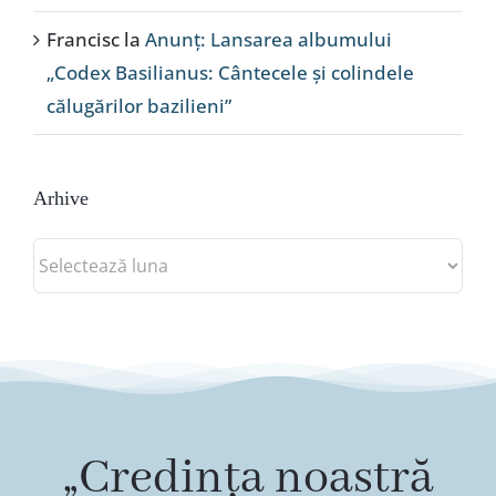
Francisc
la
Anunț: Lansarea albumului
„Codex Basilianus: Cântecele și colindele
călugărilor bazilieni”
Arhive
Arhive
„Credința noastră