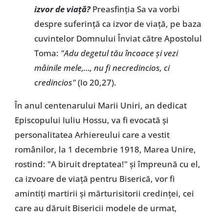
izvor de viață?
Preasfinția Sa va vorbi
despre suferință ca izvor de viață, pe baza
cuvintelor Domnului Înviat către Apostolul
Toma:
"Adu degetul tău încoace și vezi
mâinile mele,…, nu fi necredincios, ci
credincios"
(Io 20,27).
În anul centenarului Marii Uniri, an dedicat
Episcopului Iuliu Hossu, va fi evocată și
personalitatea Arhiereului care a vestit
românilor, la 1 decembrie 1918, Marea Unire,
rostind: "A biruit dreptatea!" și împreună cu el,
ca izvoare de viață pentru Biserică, vor fi
amintiți martirii și mărturisitorii credinței, cei
care au dăruit Bisericii modele de urmat,