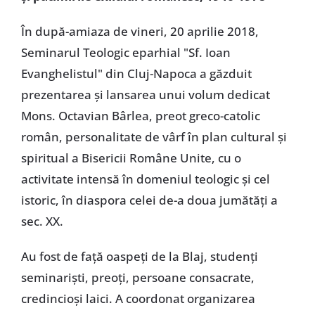
În după-amiaza de vineri, 20 aprilie 2018,
Seminarul Teologic eparhial "Sf. Ioan
Evanghelistul" din Cluj-Napoca a găzduit
prezentarea și lansarea unui volum dedicat
Mons. Octavian Bârlea, preot greco-catolic
român, personalitate de vârf în plan cultural și
spiritual a Bisericii Române Unite, cu o
activitate intensă în domeniul teologic și cel
istoric, în diaspora celei de-a doua jumătăți a
sec. XX.
Au fost de față oaspeți de la Blaj, studenți
seminariști, preoți, persoane consacrate,
credincioși laici. A coordonat organizarea