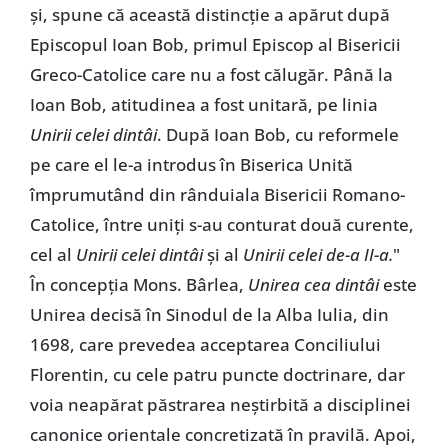
și, spune că această distincție a apărut după
Episcopul Ioan Bob, primul Episcop al Bisericii
Greco-Catolice care nu a fost călugăr. Până la
Ioan Bob, atitudinea a fost unitară, pe linia
Unirii celei dintâi
. După Ioan Bob, cu reformele
pe care el le-a introdus în Biserica Unită
împrumutând din rânduiala Bisericii Romano-
Catolice, între uniți s-au conturat două curente,
cel al
Unirii celei dintâi
și al
Unirii celei de-a II-a.
"
În concepția Mons. Bârlea,
Unirea cea dintâi
este
Unirea decisă în Sinodul de la Alba Iulia, din
1698, care prevedea acceptarea Conciliului
Florentin, cu cele patru puncte doctrinare, dar
voia neapărat păstrarea neștirbită a disciplinei
canonice orientale concretizată în pravilă. Apoi,