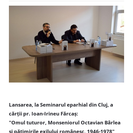
Special
Lansarea, la Seminarul eparhial din Cluj, a
cărții pr. Ioan-Irineu Fărcaș:
"Omul tuturor, Monseniorul Octavian Bârlea
și pătimirile exilului românesc, 1946-1978"