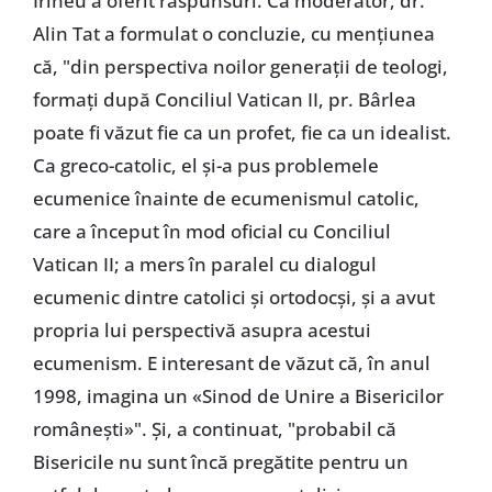
Irineu a oferit răspunsuri. Ca moderator, dr.
Alin Tat a formulat o concluzie, cu mențiunea
că, "din perspectiva noilor generații de teologi,
formați după Conciliul Vatican II, pr. Bârlea
poate fi văzut fie ca un profet, fie ca un idealist.
Ca greco-catolic, el și-a pus problemele
ecumenice înainte de ecumenismul catolic,
care a început în mod oficial cu Conciliul
Vatican II; a mers în paralel cu dialogul
ecumenic dintre catolici și ortodocși, și a avut
propria lui perspectivă asupra acestui
ecumenism. E interesant de văzut că, în anul
1998, imagina un «Sinod de Unire a Bisericilor
românești»". Și, a continuat, "probabil că
Bisericile nu sunt încă pregătite pentru un