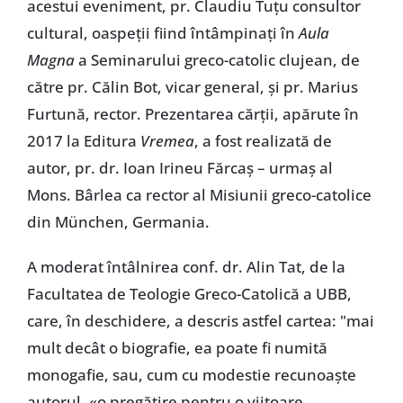
acestui eveniment, pr. Claudiu Tuțu consultor
cultural, oaspeții fiind întâmpinați în
Aula
Magna
a Seminarului greco-catolic clujean, de
către pr. Călin Bot, vicar general, și pr. Marius
Furtună, rector. Prezentarea cărții, apărute în
2017 la Editura
Vremea
, a fost realizată de
autor, pr. dr. Ioan Irineu Fărcaș – urmaș al
Mons. Bârlea ca rector al Misiunii greco-catolice
din München, Germania.
A moderat întâlnirea conf. dr. Alin Tat, de la
Facultatea de Teologie Greco-Catolică a UBB,
care, în deschidere, a descris astfel cartea: "mai
mult decât o biografie, ea poate fi numită
monogafie, sau, cum cu modestie recunoaște
autorul, «o pregătire pentru o viitoare