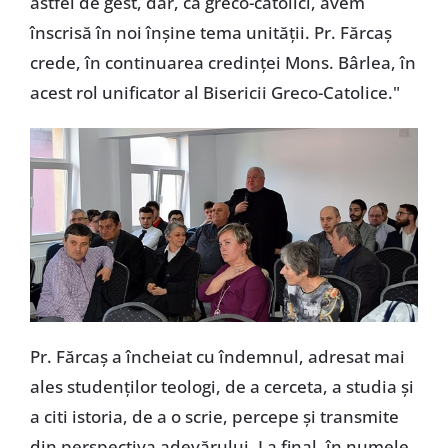
astfel de gest, dar, ca greco-catolici, avem
înscrisă în noi înșine tema unității. Pr. Fărcaș
crede, în continuarea credinței Mons. Bârlea, în
acest rol unificator al Bisericii Greco-Catolice."
Pr. Fărcaș a încheiat cu îndemnul, adresat mai
ales studenților teologi, de a cerceta, a studia și
a citi istoria, de a o scrie, percepe și transmite
din perspectiva adevărului. La final, în numele