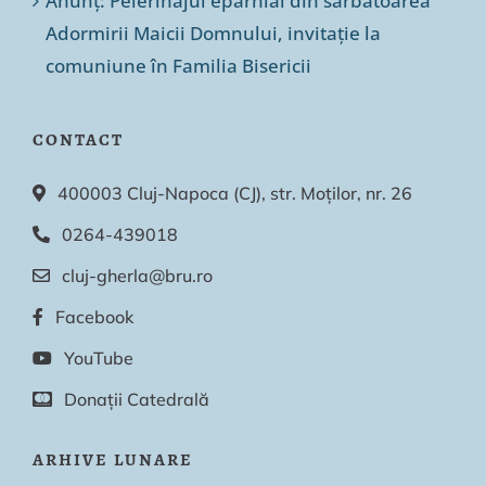
Anunț: Pelerinajul eparhial din sărbătoarea
Adormirii Maicii Domnului, invitație la
comuniune în Familia Bisericii
CONTACT
400003 Cluj-Napoca (CJ), str. Moților, nr. 26
0264-439018
cluj-gherla@bru.ro
Facebook
YouTube
Donații Catedrală
ARHIVE LUNARE