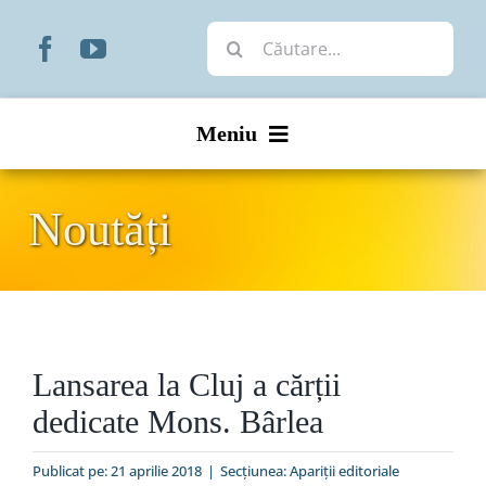
Skip
Cautare...
to
content
Meniu
Start
Noutăți
Noutăți
Prezentare
Lansarea la Cluj a cărții
Organizare
dedicate Mons. Bârlea
Liturgic
Publicat pe: 21 aprilie 2018
|
Secțiunea:
Apariții editoriale