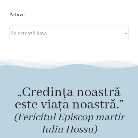
Arhive
Arhive
„Credința noastră
este viața noastră.”
(Fericitul Episcop martir
Iuliu Hossu)