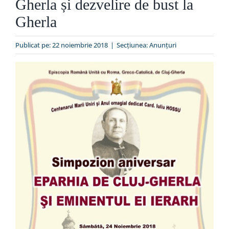
Gherla și dezvelire de bust la
Special
Gherla
Publicat pe: 22 noiembrie 2018
|
Secțiunea:
Anunţuri