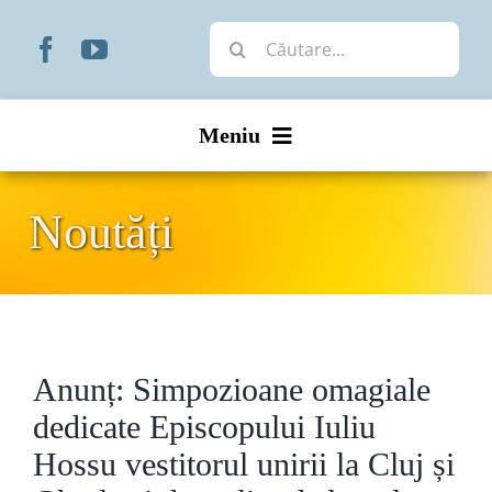
Skip
Cautare...
to
content
Meniu
Start
Noutăți
Noutăți
Prezentare
Anunț: Simpozioane omagiale
Organizare
dedicate Episcopului Iuliu
Liturgic
Hossu vestitorul unirii la Cluj și