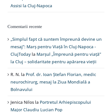
Assisi la Cluj-Napoca
Comentarii recente
„Simplul fapt că suntem împreună devine un
mesaj”: Marș pentru Viață în Cluj-Napoca -
ClujToday
la
Marșul „Împreună pentru viață”
la Cluj – solidaritate pentru apărarea vieții
R. N.
la
Prof. dr. Ioan Ștefan Florian, medic
neurochirurg, mesaj la Ziua Mondială a
Bolnavului
Jenica Nilos
la
Portretul Arhiepiscopului
Major Claudiu Lucian Pop