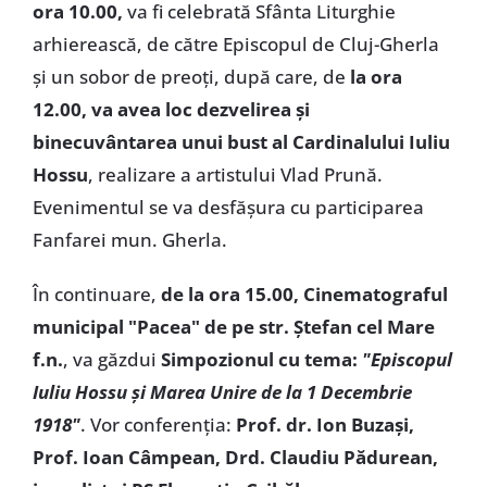
ora 10.00,
va fi celebrată Sfânta Liturghie
arhierească, de către Episcopul de Cluj-Gherla
și un sobor de preoți, după care, de
la ora
12.00, va avea loc dezvelirea și
binecuvântarea unui bust al Cardinalului Iuliu
Hossu
, realizare a artistului Vlad Prună.
Evenimentul se va desfășura cu participarea
Fanfarei mun. Gherla.
În continuare,
de la ora 15.00, Cinematograful
municipal "Pacea" de pe str. Ștefan cel Mare
f.n.
, va găzdui
Simpozionul cu tema:
"Episcopul
Iuliu Hossu și Marea Unire de la 1 Decembrie
1918"
. Vor conferenția:
Prof. dr. Ion Buzași,
Prof. Ioan Câmpean, Drd. Claudiu Pădurean,