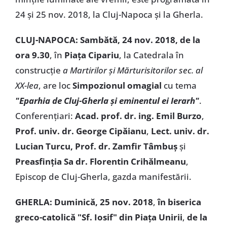
24 și 25 nov. 2018, la Cluj-Napoca și la Gherla.
CLUJ-NAPOCA: Sambătă, 24 nov. 2018, de la
ora 9.30
, în
Piața Cipariu
, la Catedrala în
construcție
a Martirilor și Mărturisitorilor sec. al
XX-lea
, are loc
Simpozionul omagial
cu tema
"Eparhia de Cluj-Gherla și eminentul ei Ierarh"
.
Conferențiari:
Acad. prof. dr. ing. Emil Burzo
,
Prof. univ. dr. George Cipăianu
,
Lect. univ. dr.
Lucian Turcu, Prof. dr. Zamfir Tâmbuș
și
Preasfinția Sa dr. Florentin Crihălmeanu
,
Episcop de Cluj-Gherla, gazda manifestării.
GHERLA: Duminică, 25 nov. 2018
,
în biserica
greco-catolică "Sf. Iosif" din Piața Unirii
,
de la