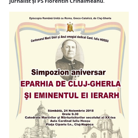
jurnalist și PS Florentin Crihălmeanu
.