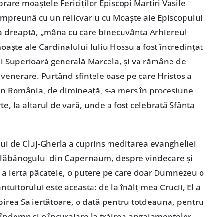
rare moaștele Fericiților Episcopi Martiri Vasile
 împreună cu un relicvariu cu Moaște ale Episcopului
a dreaptă, „mâna cu care binecuvânta Arhiereul
moaște ale Cardinalului Iuliu Hossu a fost încredințat
cii Superioară generală Marcela, și va rămâne de
venerare. Purtând sfintele oase pe care Hristos a
 din România, de dimineață, s-a mers în procesiune
te, la altarul de vară, unde a fost celebrată Sfânta
lui de Cluj-Gherla a cuprins meditarea evangheliei
ii slăbănogului din Capernaum, despre vindecare și
e a ierta păcatele, o putere pe care doar Dumnezeu o
tuitorului este aceasta: de la înălțimea Crucii, El a
birea Sa iertătoare, o dată pentru totdeauna, pentru
un îndemn și o încurajare la trăirea angajamentelor