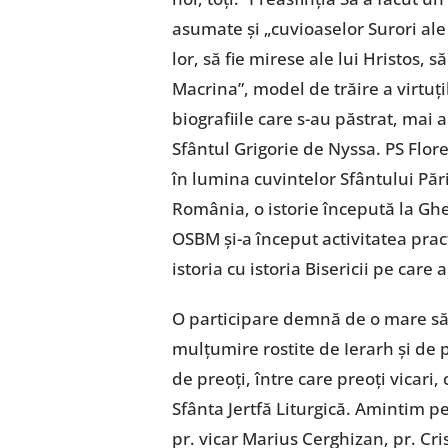
asumate și „cuvioaselor Surori ale
lor, să fie mirese ale lui Hristos,
Macrina”, model de trăire a virtuți
biografiile care s-au păstrat, mai a
Sfântul Grigorie de Nyssa. PS Flor
în lumina cuvintelor Sfântului Pă
România, o istorie începută la Gh
OSBM și-a început activitatea practi
istoria cu istoria Bisericii pe care 
O participare demnă de o mare săr
mulțumire rostite de Ierarh și de p
de preoți, între care preoți vicari,
Sfânta Jertfă Liturgică. Amintim pe
pr. vicar Marius Cerghizan, pr. Cri