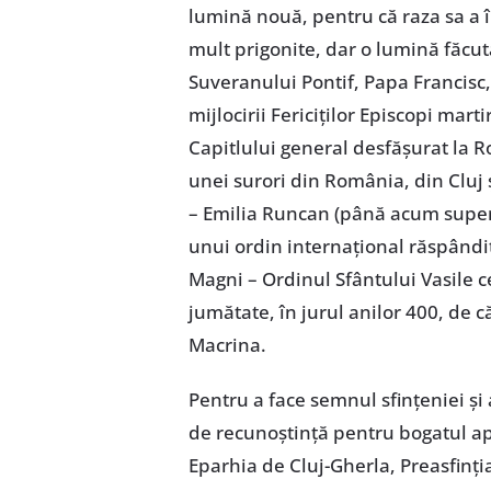
lumină nouă, pentru că raza sa a în
mult prigonite, dar o lumină făcută
Suveranului Pontif, Papa Francisc,
mijlocirii Fericiților Episcopi marti
Capitlului general desfășurat la Ro
unei surori din România, din Cluj 
– Emilia Runcan (până acum super
unui ordin internațional răspândit 
Magni – Ordinul Sfântului Vasile c
jumătate, în jurul anilor 400, de c
Macrina.
Pentru a face semnul sfințeniei și 
de recunoștință pentru bogatul apo
Eparhia de Cluj-Gherla, Preasfinți