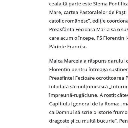
cealaltă parte este Stema Pontific
Mare, cartea Pastoralelor de Paști
catolic românesc”, ediție coordona
Preasfânta Fecioară Maria să o sus
care acum o începe, PS Florentin i
Părinte Francisc.
Maica Marcela a răspuns darului cu
Florentin pentru întreaga susținer
Preasfintei Fecioare ocrotitoarea 
totodată să mulțumească „tuturor p
împreună-rugăciune. A rostit câte
Capitlului general de la Roma: „m
ca Domnul să scrie o istorie frumo
dragoste și cu multă bucurie”. Pent