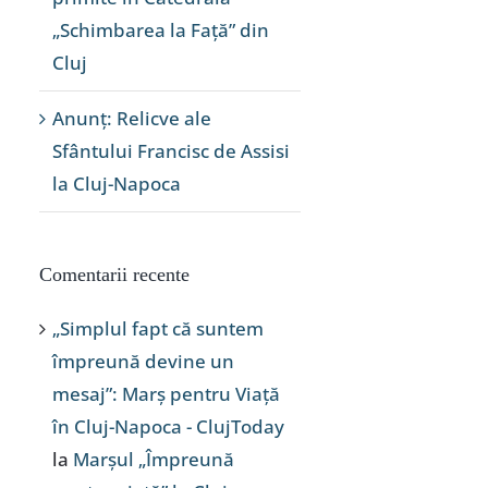
„Schimbarea la Față” din
Cluj
Anunț: Relicve ale
Sfântului Francisc de Assisi
la Cluj-Napoca
Comentarii recente
„Simplul fapt că suntem
împreună devine un
mesaj”: Marș pentru Viață
în Cluj-Napoca - ClujToday
la
Marșul „Împreună