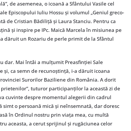
ală”, de asemenea, o icoană a Sfântului Vasile cel
 ale Episcopului Iuliu Hossu și volumul „Geniul greco-
tă de Cristian Bădiliță și Laura Stanciu. Pentru ca
țină și inspire pe IPc. Maică Marcela în misiunea pe
-a dăruit un Rozariu de perle primit de la Sfântul
 dar. Mai întâi a mulțumit Preasfinției Sale
e și, ca semn de recunoștință, i-a dăruit icoana
Provinciei Surorilor Baziliene din România. A dorit
rietenilor”, tuturor participanților la această zi de
va cuvinte despre momentul alegerii din cadrul
ă simt o persoană mică și neînsemnată, dar doresc
asă în Ordinul nostru prin viața mea, cu multă
ru aceasta, a cerut sprijinul și rugăciunea celor