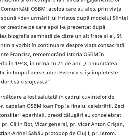
 Comunității OSBM, acelea care au ales, prin viața
 să spună «da» urmării lui Hristos după modelul Sfintei
lor creștine pe care apoi l-a prezentat după
les biografia semnată de către un alt frate al ei, Sf.
entin a vorbit în continuare despre viața consacrată
rinte Francisc, rememorând istoria OSBM în
erla în 1948, în urmă cu 71 de ani: „Comunitatea
c în timpul persecuției Bisericii și își împletește
a dorit să o slujească”.
bătoare a fost salutată în cadrul cuvintelor de
r. capelan OSBM Ioan Pop la finalul celebrării. Zeci
 consilieri eparhiali, preoți călugări au concelebrat
 pr. Călin Bot, Vicar general, pr. vicar Anton Crișan,
stian-Arinel Sabău protopop de Cluj I, pr. ierom.