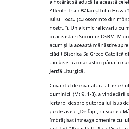
a hotărât să aducă la această celeb
Aftenie, Ioan Bălan și Iuliu Hossu
Iuliu Hossu (cu oseminte din mân
nostru”). Un alt mic relicvariu cu 
în această zi Surorilor OSBM, Mai
acum și la această mănăstire spre 
clădit Biserica Sa Greco-Catolică
din biserica mănăstirii până în cur
Jertfă Liturgică.
Cuvântul de învățătură al Ierarhu
duminicii (Mt 9, 1-8), a vindecăr
iertare, despre puterea lui Isus d
poate avea. „De fapt, misiunea Mân
îmbrățișat întreaga omenire cu iu
noi, toți.” Preasfinția Sa a făcut 