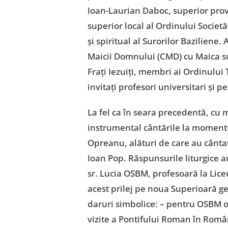
Ioan-Laurian Daboc, superior prov
superior local al Ordinului Societăți
și spiritual al Surorilor Baziliene
Maicii Domnului (CMD) cu Maica su
Frați Iezuiți, membri ai Ordinului
invitați profesori universitari și p
La fel ca în seara precedentă, cu 
instrumental cântările la momentul 
Opreanu, alături de care au cântat 
Ioan Pop. Răspunsurile liturgice a
sr. Lucia OSBM, profesoară la Liceul
acest prilej pe noua Superioară g
daruri simbolice: – pentru OSBM o
vizite a Pontifului Roman în Român