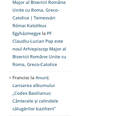
Major al Bisericii Române
Unite cu Roma, Greco-
Catolice | Temesvári
Római Katolikus
Egyházmegye
la
PF
Claudiu-Lucian Pop este
noul Arhiepiscop Major al
Bisericii Române Unite cu
Roma, Greco-Catolice
Francisc
la
Anunț:
Lansarea albumului
„Codex Basilianus:
Cântecele și colindele
călugărilor bazilieni”