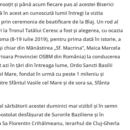
soțit și până acum fiecare pas al acestei Biserici
 în acest an cunoscută lumii întregi la vizita
 prin ceremonia de beatificare de la Blaj. Un rod al
ri la Tronul Tatălui Ceresc a fost și alegerea, cu ocazia
ma (8-19 iulie 2019), pentru prima dată în istorie, a
și chiar din Mănăstirea „Sf. Macrina”, Maica Marcela
ioara Provinciei OSBM din România) la conducerea
azi în țări din întreaga lume, Ordo Sancti Basilii
el Mare, fondat în urmă cu peste 1 mileniu și
ătre Sfântul Vasile cel Mare și de sora sa, Sfânta
al sărbătorii acestei duminici mai vizibil și în semn
stolat desfășurat de Surorile Baziliene și în
a Sa Florentin Crihălmeanu, Ierarhul de Cluj-Gherla