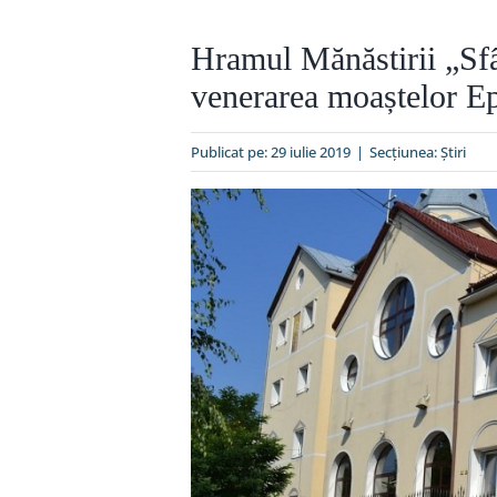
Hramul Mănăstirii „Sfâ
venerarea moaștelor Ep
Publicat pe: 29 iulie 2019
|
Secțiunea:
Ştiri