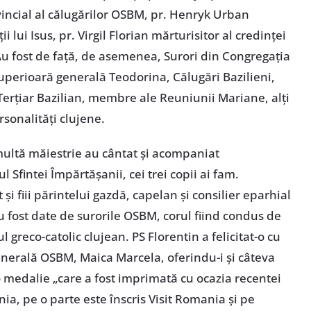
incial al călugărilor OSBM, pr. Henryk Urban
i lui Isus, pr. Virgil Florian mărturisitor al credinței
. Au fost de față, de asemenea, Surori din Congregația
perioară generală Teodorina, Călugări Bazilieni,
 Terțiar Bazilian, membre ale Reuniunii Mariane, alți
ersonalități clujene.
multă măiestrie au cântat și acompaniat
Sfintei Împărtășanii, cei trei copii ai fam.
și fiii părintelui gazdă, capelan și consilier eparhial
u fost date de surorile OSBM, corul fiind condus de
 greco-catolic clujean. PS Florentin a felicitat-o cu
enerală OSBM, Maica Marcela, oferindu-i și câteva
 medalie „care a fost imprimată cu ocazia recentei
ia, pe o parte este înscris Visit Romania și pe