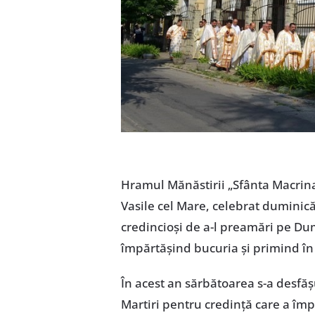
Hramul Mănăstirii „Sfânta Macrina
Vasile cel Mare, celebrat duminică
credincioși de a-l preamări pe D
împărtășind bucuria și primind în 
În acest an sărbătoarea s-a desfăș
Martiri pentru credință care a îm