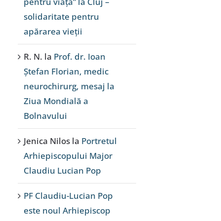
pentru viață” la Cluj –
solidaritate pentru
apărarea vieții
R. N.
la
Prof. dr. Ioan
Ștefan Florian, medic
neurochirurg, mesaj la
Ziua Mondială a
Bolnavului
Jenica Nilos
la
Portretul
Arhiepiscopului Major
Claudiu Lucian Pop
PF Claudiu-Lucian Pop
este noul Arhiepiscop