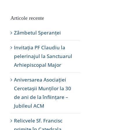
Articole recente
Zâmbetul Speranței
Invitația PF Claudiu la
pelerinajul la Sanctuarul
Arhiepiscopal Major
Aniversarea Asociației
Cercetașii Munților la 30
de ani de la înființare –
Jubileul ACM
Relicvele Sf. Francisc
primite în Catedrala