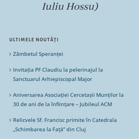
Iuliu Hossu)
ULTIMELE NOUTĂȚI
Zâmbetul Speranței
Invitația PF Claudiu la pelerinajul la
Sanctuarul Arhiepiscopal Major
Aniversarea Asociației Cercetașii Munților la
30 de ani de la înființare – Jubileul ACM
Relicvele Sf. Francisc primite în Catedrala
„Schimbarea la Față” din Cluj