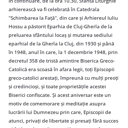
În continuare, de la ora 10.30, Sfânta Liturghie
arhierească va fi celebrată în Catedrala
"Schimbarea la Față", din care și Arhiereul Iuliu
Hossu a păstorit Eparhia de Cluj-Gherla de la
preluarea sfântului locaș și mutarea sediului
eparhial de la Gherla la Cluj, din 1930 și până
în 1948, anul în care, la 1 decembrie 1948, prin
decretul 358 de tristă amintire Biserica Greco-
Catolică era scoasă în afara legii, toți Episcopii
greco-catolici arestați, împreună cu mulți preoți
și credincioși, și toate proprietățile acestei
Biserici confiscate. Și acest aniversar este un
motiv de comemorare și meditație asupra
lucrării lui Dumnezeu prin care, Episcopii de
atunci, privați de libertate și presați fără succes