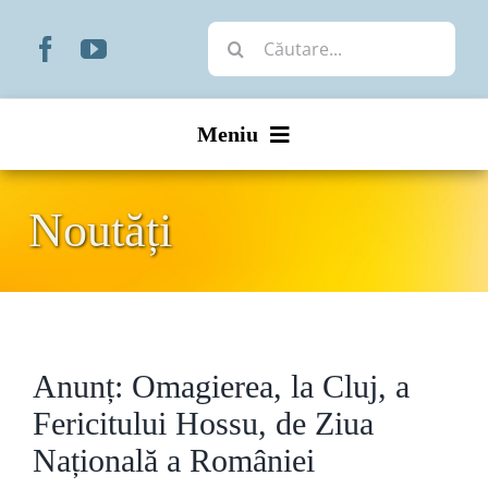
Skip
Cautare...
to
content
Meniu
Start
Noutăți
Noutăți
Prezentare
Anunț: Omagierea, la Cluj, a
Organizare
Fericitului Hossu, de Ziua
Liturgic
Națională a României