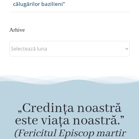
călugărilor bazilieni”
Arhive
Arhive
„Credința noastră
este viața noastră.”
(Fericitul Episcop martir