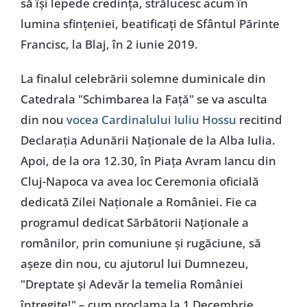
să își lepede credința, strălucesc acum în
lumina sfințeniei, beatificați de Sfântul Părinte
Francisc, la Blaj, în 2 iunie 2019.
La finalul celebrării solemne duminicale din
Catedrala "Schimbarea la Față" se va asculta
din nou
vocea Cardinalului Iuliu Hossu
recitind
Declarația Adunării Naționale de la Alba Iulia.
Apoi, de la ora 12.30, în Piața Avram Iancu din
Cluj-Napoca va avea loc Ceremonia oficială
dedicată Zilei Naționale a României. Fie ca
programul dedicat Sărbătorii Naționale a
românilor, prin comuniune și rugăciune, să
așeze din nou, cu ajutorul lui Dumnezeu,
"Dreptate și Adevăr la temelia României
întregite!" – cum proclama la 1 Decembrie