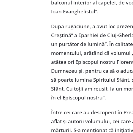
balconul interior al capelei, de vo
Ioan Evanghelistul”.
După rugăciune, a avut loc prezen
Creștină” a Eparhiei de Cluj-Gherla
un purtător de lumină”. În calitat
momentului, arătând că volumul „a
atâtea ori Episcopul nostru Floren
Dumnezeu și, pentru ca să o aducă î
să poarte lumina Spiritului Sfânt, 
Sfânt. Cu toții am reușit, la un 
în el Episcopul nostru”.
Între cei care au descoperit în Pre
aflat și autorii volumului, cei ca
mărturii. S-a menționat că inițiati