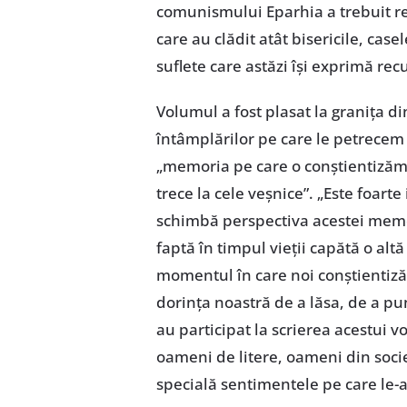
comunismului Eparhia a trebuit recl
care au clădit atât bisericile, casel
suflete care astăzi își exprimă rec
Volumul a fost plasat la granița d
întâmplărilor pe care le petrecem 
„memoria pe care o conștientizăm
trece la cele veșnice”. „Este foart
schimbă perspectiva acestei memor
faptă în timpul vieții capătă o al
momentul în care noi conștientizăm
dorința noastră de a lăsa, de a pun
au participat la scrierea acestui vo
oameni de litere, oameni din socie
specială sentimentele pe care le-au