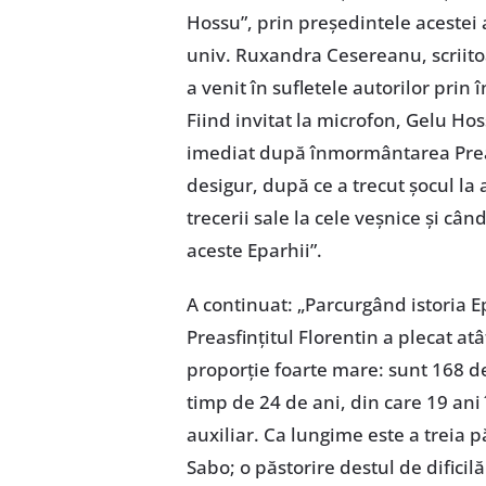
Hossu”, prin președintele acestei 
univ. Ruxandra Cesereanu, scriitoa
a venit în sufletele autorilor prin î
Fiind invitat la microfon, Gelu Ho
imediat după înmormântarea Preasf
desigur, după ce a trecut șocul la 
trecerii sale la cele veșnice și cân
aceste Eparhii”.
A continuat: „Parcurgând istoria E
Preasfințitul Florentin a plecat at
proporție foarte mare: sunt 168 de 
timp de 24 de ani, din care 19 ani 
auxiliar. Ca lungime este a treia 
Sabo; o păstorire destul de difici