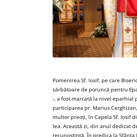
Pomenirea Sf. Iosif, pe care Biseri
sărbătoare de poruncă pentru Eparh
-, a fost marcată la nivel eparhial 
participarea pr. Marius Cerghizan,
multor preoți, în Capela Sf. Iosif d
lea. Această zi, din anul dedicat de
recunoștință. În predica la Sfânta