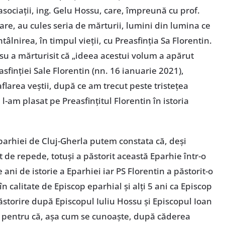
asociații, ing. Gelu Hossu, care, împreună cu prof.
re, au cules seria de mărturii, lumini din lumina ce
ntâlnirea, în timpul vieții, cu Preasfinția Sa Florentin.
ssu a mărturisit că „ideea acestui volum a apărut
inției Sale Florentin (nn. 16 ianuarie 2021),
aflarea veștii, după ce am trecut peste tristețea
d l-am plasat pe Preasfințitul Florentin în istoria
parhiei de Cluj-Gherla putem constata că, deși
ât de repede, totuși a păstorit această Eparhie într-o
ani de istorie a Eparhiei iar PS Florentin a păstorit-o
în calitate de Episcop eparhial și alți 5 ani ca Episcop
păstorire după Episcopul Iuliu Hossu și Episcopul Ioan
lă pentru că, așa cum se cunoaște, după căderea