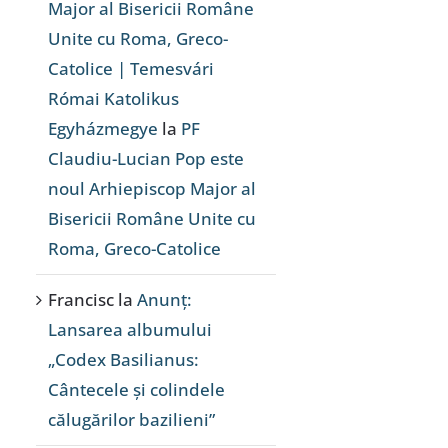
Major al Bisericii Române
Unite cu Roma, Greco-
Catolice | Temesvári
Római Katolikus
Egyházmegye
la
PF
Claudiu-Lucian Pop este
noul Arhiepiscop Major al
Bisericii Române Unite cu
Roma, Greco-Catolice
Francisc
la
Anunț:
Lansarea albumului
„Codex Basilianus:
Cântecele și colindele
călugărilor bazilieni”