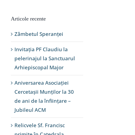
Articole recente
Zâmbetul Speranței
Invitația PF Claudiu la
pelerinajul la Sanctuarul
Arhiepiscopal Major
Aniversarea Asociației
Cercetașii Munților la 30
de ani de la înființare –
Jubileul ACM
Relicvele Sf. Francisc
primite în Catedrala