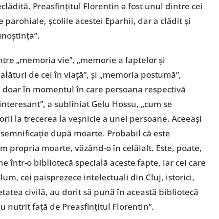
ădită. Preasfințitul Florentin a fost unul dintre cei
e parohiale, școlile acestei Eparhii, dar a clădit și
unoștința”.
intre „memoria vie”, „memorie a faptelor și
alături de cei în viață”, și „memoria postumă”,
 doar în momentul în care persoana respectivă
e interesant”, a subliniat Gelu Hossu, „cum se
ii la trecerea la veșnicie a unei persoane. Aceeași
tă semnificație după moarte. Probabil că este
 propria moarte, văzând-o în celălalt. Este, poate,
e într-o bibliotecă specială aceste fapte, iar cei care
lum, cei paisprezece intelectuali din Cluj, istorici,
tatea civilă, au dorit să pună în această bibliotecă
 nutrit față de Preasfințitul Florentin”.