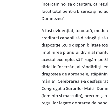
încercăm noi să o căutăm, ca rezult
făcut totul pentru Biserică și nu a
Dumnezeu”.
A fost evidențiat, totodată, modelul 
credinței capabil să distingă și s
dispoziție „cu o disponibilitate to
împlinirea planului divin al mântu
acestui exemplu, să îl rugăm pe Sf.
tăriei în încercări, al răbdării și 
dragostea de aproapele, stăpânind
mânia”. Celebrarea s-a desfășura
Congregația Surorilor Maicii Domnu
(feminin și masculin), precum și a
regulilor legate de starea de pand