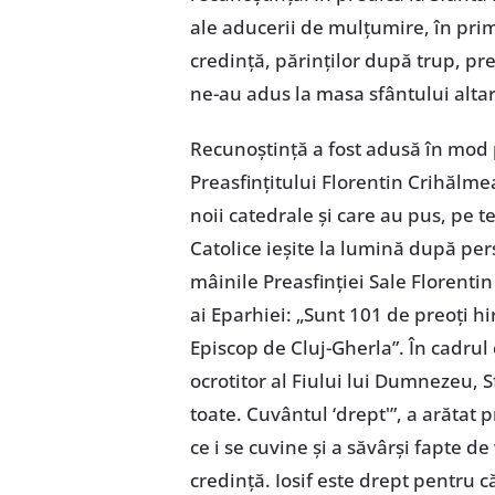
ale aducerii de mulțumire, în prim
credință, părinților după trup, pre
ne-au adus la masa sfântului altar
Recunoștință a fost adusă în mod p
Preasfințitului Florentin Crihălme
noii catedrale și care au pus, pe te
Catolice ieșite la lumină după pe
mâinile Preasfinției Sale Florentin 
ai Eparhiei: „Sunt 101 de preoți hi
Episcop de Cluj-Gherla”. În cadrul 
ocrotitor al Fiului lui Dumnezeu, Sf
toate. Cuvântul ‘drept'”, a arătat 
ce i se cuvine și a săvârși fapte de
credință. Iosif este drept pentru 