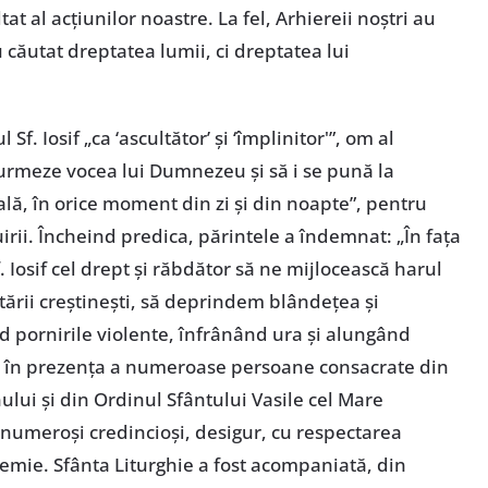
at al acțiunilor noastre. La fel, Arhiereii noștri au
u căutat dreptatea lumii, ci dreptatea lui
Sf. Iosif „ca ‘ascultător’ și ‘împlinitor'”, om al
ă urmeze vocea lui Dumnezeu și să i se pună la
tală, în orice moment din zi și din noapte”, pentru
irii. Încheind predica, părintele a îndemnat: „În fața
 Iosif cel drept și răbdător să ne mijlocească harul
iertării creștinești, să deprindem blândețea și
 pornirile violente, înfrânând ura și alungând
t în prezența a numeroase persoane consacrate din
lui și din Ordinul Sfântului Vasile cel Mare
 numeroși credincioși, desigur, cu respectarea
emie. Sfânta Liturghie a fost acompaniată, din