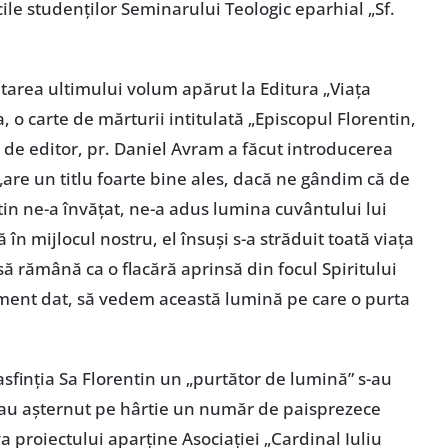
cile studenților Seminarului Teologic eparhial „Sf.
tarea ultimului volum apărut la Editura „Viața
, o carte de mărturii intitulată „Episcopul Florentin,
e de editor, pr. Daniel Avram a făcut introducerea
re un titlu foarte bine ales, dacă ne gândim că de
tin ne-a învățat, ne-a adus lumina cuvântului lui
n mijlocul nostru, el însuși s-a străduit toată viața
să rămână ca o flacără aprinsă din focul Spiritului
moment dat, să vedem această lumină pe care o purta
asfinția Sa Florentin un „purtător de lumină” s-au
re au așternut pe hârtie un număr de paisprezece
va proiectului aparține Asociației „Cardinal Iuliu