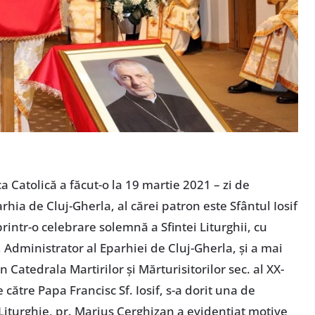
ca Catolică a făcut-o la 19 martie 2021 – zi de
ia de Cluj-Gherla, al cărei patron este Sfântul Iosif
printr-o celebrare solemnă a Sfintei Liturghii, cu
 Administrator al Eparhiei de Cluj-Gherla, și a mai
in Catedrala Martirilor și Mărturisitorilor sec. al XX-
 către Papa Francisc Sf. Iosif, s-a dorit una de
 Liturghie, pr. Marius Cerghizan a evidențiat motive