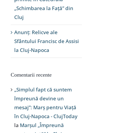
„Schimbarea la Față” din
Cluj
Anunț: Relicve ale
Sfântului Francisc de Assisi
la Cluj-Napoca
Comentarii recente
„Simplul fapt că suntem
împreună devine un
mesaj”: Marș pentru Viață
în Cluj-Napoca - ClujToday
la
Marșul „Împreună