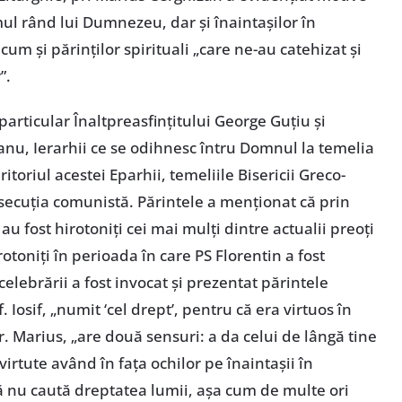
ul rând lui Dumnezeu, dar și înaintașilor în
cum și părinților spirituali „care ne-au catehizat și
”.
articular Înaltpreasfințitului George Guțiu și
anu, Ierarhii ce se odihnesc întru Domnul la temelia
ritoriul acestei Eparhii, temeliile Bisericii Greco-
rsecuția comunistă. Părintele a menționat că prin
au fost hirotoniți cei mai mulți dintre actualii preoți
rotoniți în perioada în care PS Florentin a fost
celebrării a fost invocat și prezentat părintele
. Iosif, „numit ‘cel drept’, pentru că era virtuos în
pr. Marius, „are două sensuri: a da celui de lângă tine
 virtute având în fața ochilor pe înaintașii în
că nu caută dreptatea lumii, așa cum de multe ori