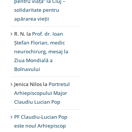
pentru viață” la Cluj –
solidaritate pentru
apărarea vieții
R. N.
la
Prof. dr. Ioan
Ștefan Florian, medic
neurochirurg, mesaj la
Ziua Mondială a
Bolnavului
Jenica Nilos
la
Portretul
Arhiepiscopului Major
Claudiu Lucian Pop
PF Claudiu-Lucian Pop
este noul Arhiepiscop