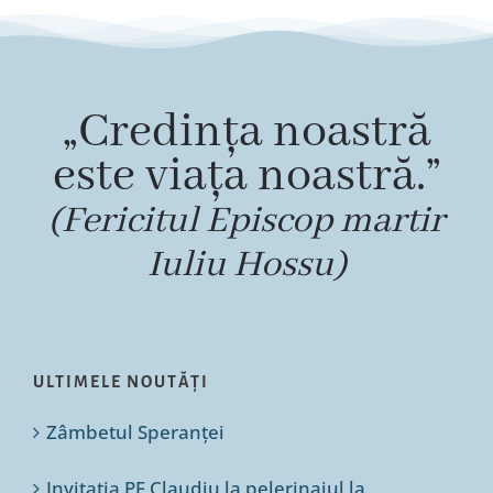
„Credința noastră
este viața noastră.”
(Fericitul Episcop martir
Iuliu Hossu)
ULTIMELE NOUTĂȚI
Zâmbetul Speranței
Invitația PF Claudiu la pelerinajul la