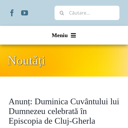
Skip
Cautare...
to
content
Meniu
Start
Noutăți
Noutăți
Prezentare
Anunț: Duminica Cuvântului lui
Organizare
Dumnezeu celebrată în
Liturgic
Episcopia de Cluj-Gherla