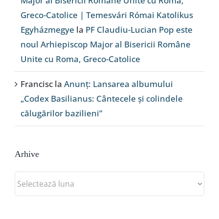
Major al Bisericii Române Unite cu Roma,
Greco-Catolice | Temesvári Római Katolikus
Egyházmegye
la
PF Claudiu-Lucian Pop este
noul Arhiepiscop Major al Bisericii Române
Unite cu Roma, Greco-Catolice
Francisc
la
Anunț: Lansarea albumului
„Codex Basilianus: Cântecele și colindele
călugărilor bazilieni”
Arhive
Arhive