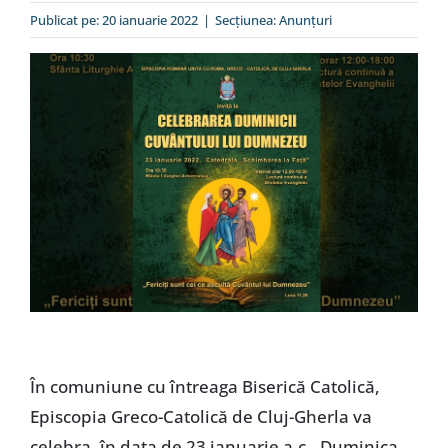
Special
Publicat pe: 20 ianuarie 2022
|
Secțiunea:
Anunţuri
În comuniune cu întreaga Biserică Catolică,
Episcopia Greco-Catolică de Cluj-Gherla va
celebra, în data de 23 ianuarie a.c., Duminica